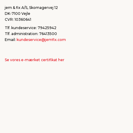
jem & fix A/S, Skomagervej 12
DK-7100 Vejle
CVR: 10360641
Tlf. kundeservice: 79425942
Tlf. administration: 76413500
Email:
kundeservice@jemfix.com
Se vores e-mærket certifikat her
jemogfix.dk
jemfix.se
jemogfix.no
Cookie-indstillinger