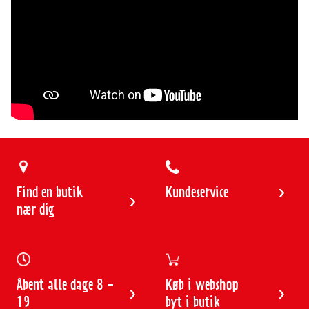
5
6
7
8
9
10
11
12
13
Find en butik
Kundeservice
nær dig
Åbent alle dage 8 -
Køb i webshop
19
byt i butik