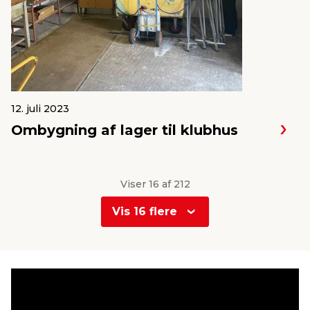
12. juli 2023
Ombygning af lager til klubhus
Viser 16 af 212
Vis 16 flere
0
1
2
3
4