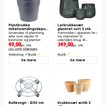
Plastkrukke
Lerkrukkesæt
m/selvvandingsdepot
glaseret sort 3 stk.
sort Ø20 cm
Anvendes til plantning
Fremstillet i glaseret ler i
eller som skjuler til
tre størrelser til
blomster og planter.
udendørs brug. Ø:
37/27/18 cm.
49,00
349,00
pr. stk.
pr. stk.
Lev. omk. tillægges
Webshop
Butik
Butik
Se mere
Se mere
Rullevogn - Ø30 cm
Krukkesæt antik 3