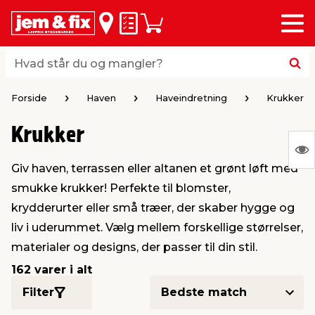
Menu
bage
bage
bage
bage
bage
bage
bage
bage
bage
Huskeseddel
Indkøbskurv
i
i
i
i
i
i
i
i
i
byggematerialer
haven
huset
vvs
el & belysning
maling & kemi
værktøj
bil & fritid
sæsonafslutning
Hvad står du og mangler?
Hvad står du og mangler?
stelse
gning
dsel & varme
værelse
kler
dørsmaling
ktøj
udstyr
nafslutning
Forside
Haven
Haveindretning
Krukker
Krukker
 loft & vægge
oldning
t
ndørsbelysning
ndørsmaling
værktøj
udstyr
S
Giv haven, terrassen eller altanen et grønt løft med
Ing
& vinduer
møbler
tning
haner & armatur
dørsbelysning
udstyr
aring af værktøj
ing
smukke krukker! Perfekte til blomster,
var
krydderurter eller små træer, der skaber hygge og
at
eplader
redskaber
er & ophæng
e
lder
ring & kemikalier
e maskiner
rtikler
liv i uderummet. Vælg mellem forskellige størrelser,
vis
materialer og designs, der passer til din stil.
& brædder
maskiner
ing & opbevaring
 & ventilation
t Home
el- & fugemasse
redskaber
ronik
162 varer i alt
Filter
ruktion
bygninger
ner & persienner
 & kloak
okker
r & spande
& underholdning