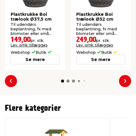
8
Plastkrukke Boi
Plastkrukke Boi
trælook Ø37,5 cm
trælook Ø52 cm
Til udendørs
Til udendørs
beplantning, fx med
beplantning, fx med
blomster eller små
blomster eller små
buske. Lavet af plast.
buske. Lavet af plast.
149,00
249,00
pr. stk.
pr. stk.
Lev. omk. tillægges
Lev. omk. tillægges
Webshop
Butik
Webshop
Butik
Se mere
Se mere
Forrige
Næs
Flere kategorier