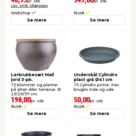
48,95
349,00
pr. stk.
pr. stk.
Lev. omk. tillægges
Webshop
Butik
Se mere
Se mere
Lerkrukkesæt Mali
Underskål Cylindro
jord 3-pk.
plast grå Ø41 cm
Til blomster og planter
Til Cylindro potte. Kan
på altan eller terrasse. Ø:
bruges inde og ude.
23/29/37 cm.
198,00
50,00
pr. stk.
pr. stk.
Butik
Butik
Se mere
Se mere