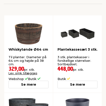
indretning
er & sikkerhed
 fittings
dsbelysning
eklædning
& udendørs spa
r & stilladser
e
behandling
ne, data & TV
& fritid
debeklædning
ing
asser & standere
rier
 sko
Whiskytønde Ø64 cm
Plantekassesæt 3 stk.
antning
ri & syltning
Til planter. Diameter på
3 stk. plantekasser i
64 cm og højde på 38
forskellige størrelser.
cm.
Sortbejdset.
329,00
448,00
pr. stk.
pr. stk.
dyr & ukrudt
Lev. omk. tillægges
Webshop
Butik
Butik
Se mere
Se mere