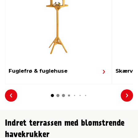
Fuglefrø & fuglehuse
Skærver
Forrige
Næs
Indret terrassen med blomstrende
havekrukker