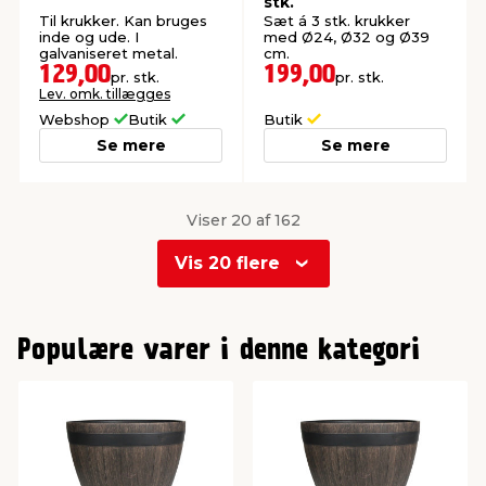
stk.
Til krukker. Kan bruges
Sæt á 3 stk. krukker
inde og ude. I
med Ø24, Ø32 og Ø39
galvaniseret metal.
cm.
129,00
199,00
pr. stk.
pr. stk.
Lev. omk. tillægges
Webshop
Butik
Butik
Se mere
Se mere
Viser 20 af 162
Vis 20 flere
0
1
Populære varer i denne kategori
2
3
4
5
6
7