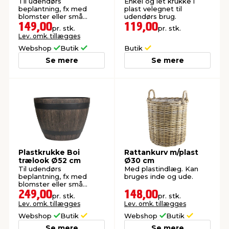
Til udendørs
Enkel og let krukke i
beplantning, fx med
plast velegnet til
blomster eller små
udendørs brug.
buske. Lavet af plast.
149,00
119,00
pr. stk.
pr. stk.
Lev. omk. tillægges
Webshop
Butik
Butik
Se mere
Se mere
Plastkrukke Boi
Rattankurv m/plast
trælook Ø52 cm
Ø30 cm
Til udendørs
Med plastindlæg. Kan
beplantning, fx med
bruges inde og ude.
blomster eller små
buske. Lavet af plast.
249,00
148,00
pr. stk.
pr. stk.
Lev. omk. tillægges
Lev. omk. tillægges
Webshop
Butik
Webshop
Butik
Se mere
Se mere