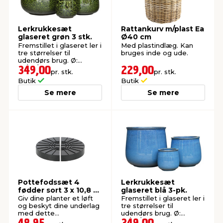
Lerkrukkesæt
Rattankurv m/plast Ea
glaseret grøn 3 stk.
Ø40 cm
Fremstillet i glaseret ler i
Med plastindlæg. Kan
tre størrelser til
bruges inde og ude.
udendørs brug. Ø:
37/27/18 cm.
349,00
229,00
pr. stk.
pr. stk.
Butik
Butik
Se mere
Se mere
Pottefodssæt 4
Lerkrukkesæt
fødder sort 3 x 10,8 x
glaseret blå 3-pk.
10,8 cm
Giv dine planter et løft
Fremstillet i glaseret ler i
og beskyt dine underlag
tre størrelser til
med dette
udendørs brug. Ø:
pottefodssæt.
37/27/18 cm.