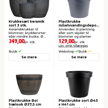
Krukkesæt keramik
Plastkrukke
sort 3 stk.
m/selvvandingsdepot
sort Ø38 cm
Keramikkrukker til
Anvendes til plantning
blomster, krydderurter
eller som skjuler til
eller mindre buske. Ø:
blomster og planter.
37/29/23 cm.
349,00
129,00
pr. stk.
pr. stk.
Lev. omk. tillægges
Butik
Webshop
Butik
Se mere
Se mere
Plastkrukke Boi
Plastkrukke sort Ø45
trælook Ø37,5 cm
x H41 cm