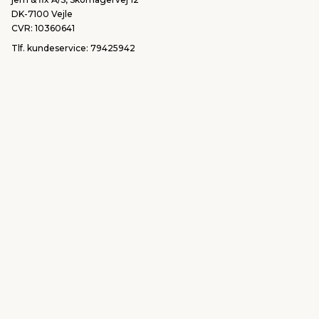
DK-7100 Vejle
CVR: 10360641
Tlf. kundeservice: 79425942
Tlf. administration: 76413500
Email:
kundeservice@jemfix.com
Se vores e-mærket certifikat her
jemogfix.dk
jemfix.se
jemogfix.no
Cookie-indstillinger