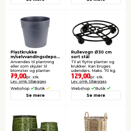
Plastkrukke
Rullevogn Ø30 cm
m/selvvandingsdepot
sort stål
sort Ø29 cm
Anvendes til plantning
Til at flytte planter og
eller som skjuler til
krukker. Kan bruges
blomster og planter.
udendørs. Maks. 70 kg.
79,00
129,00
pr. stk.
pr. stk.
Lev. omk. tillægges
Lev. omk. tillægges
Webshop
Butik
Webshop
Butik
Se mere
Se mere