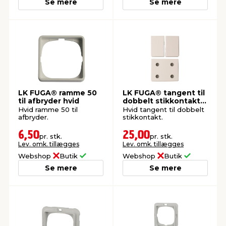
Se mere
Se mere
LK FUGA® ramme 50
LK FUGA® tangent til
til afbryder hvid
dobbelt stikkontakt
hvid
Hvid ramme 50 til
Hvid tangent til dobbelt
afbryder.
stikkontakt.
6,50
25,00
pr. stk.
pr. stk.
Lev. omk. tillægges
Lev. omk. tillægges
Webshop
Butik
Webshop
Butik
Se mere
Se mere