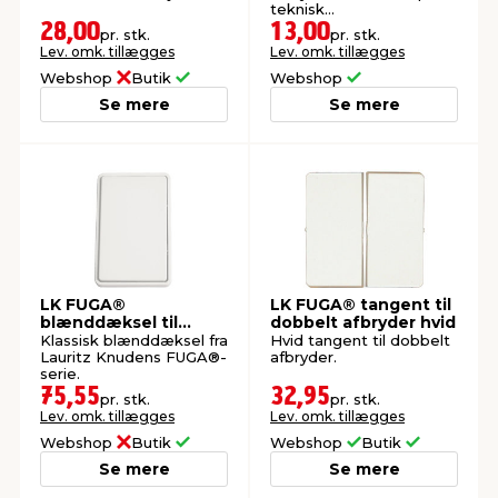
teknisk
monteringsramme.
28,00
13,00
pr. stk.
pr. stk.
Lev. omk. tillægges
Lev. omk. tillægges
Webshop
Butik
Webshop
Se mere
Se mere
LK FUGA®
LK FUGA® tangent til
blænddæksel til
dobbelt afbryder hvid
stikkontakt hvid
Klassisk blænddæksel fra
Hvid tangent til dobbelt
Lauritz Knudens FUGA®-
afbryder.
serie.
75,55
32,95
pr. stk.
pr. stk.
Lev. omk. tillægges
Lev. omk. tillægges
Webshop
Butik
Webshop
Butik
Se mere
Se mere