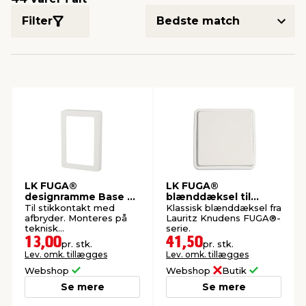
Filter
indretning
er & sikkerhed
 fittings
dsbelysning
eklædning
& udendørs spa
r & stilladser
e
behandling
ne, data & TV
& fritid
debeklædning
ing
asser & standere
rier
 sko
antning
ri & syltning
LK FUGA®
LK FUGA®
designramme Base 63
blænddæksel til
dyr & ukrudt
1,5 modul hvid
afbryder hvid
Til stikkontakt med
Klassisk blænddæksel fra
afbryder. Monteres på
Lauritz Knudens FUGA®-
teknisk
serie.
monteringsramme.
13,00
41,50
pr. stk.
pr. stk.
Lev. omk. tillægges
Lev. omk. tillægges
Webshop
Webshop
Butik
Se mere
Se mere