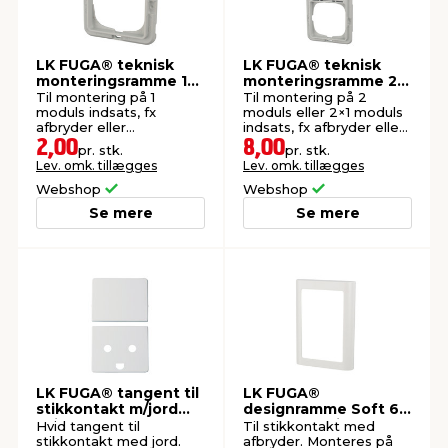
LK FUGA® teknisk
LK FUGA® teknisk
monteringsramme 1
monteringsramme 2×1
modul
modul
Til montering på 1
Til montering på 2
moduls indsats, fx
moduls eller 2×1 moduls
afbryder eller
indsats, fx afbryder eller
stikkontakt.
stikkontakt.
2,00
8,00
pr. stk.
pr. stk.
Lev. omk. tillægges
Lev. omk. tillægges
Webshop
Webshop
Se mere
Se mere
LK FUGA® tangent til
LK FUGA®
stikkontakt m/jord
designramme Soft 63
hvid
1,5 modul hvid
Hvid tangent til
Til stikkontakt med
stikkontakt med jord.
afbryder. Monteres på