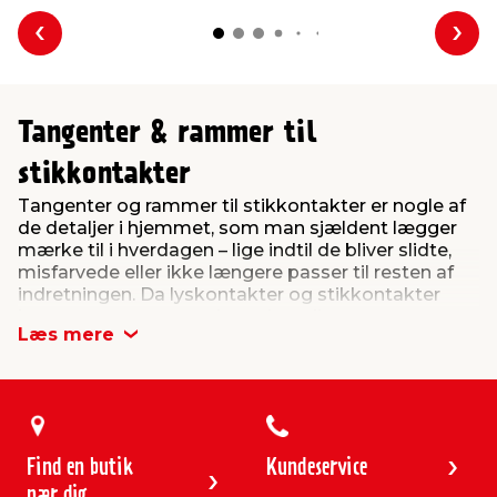
Forrige
Næs
Tangenter & rammer til
stikkontakter
Tangenter og rammer til stikkontakter er nogle af
de detaljer i hjemmet, som man sjældent lægger
mærke til i hverdagen – lige indtil de bliver slidte,
misfarvede eller ikke længere passer til resten af
indretningen. Da lyskontakter og stikkontakter
bruges mange gange hver dag, vil tangenter og
Læs mere
rammer med tiden få synlige brugsspor. Heldigvis
er det en enkel og overkommelig løsning at
udskifte dem, hvis du ønsker et pænere og mere
ensartet udtryk i boligen.
Uanset om du skal renovere et enkelt rum, udskifte
beskadigede dele eller færdiggøre et nyt el-
Find en butik
Kundeservice
installationsprojekt, er det vigtigt at vælge
nær dig