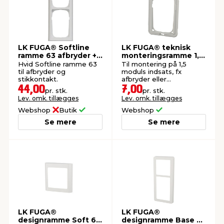
LK FUGA® Softline
LK FUGA® teknisk
ramme 63 afbryder +
monteringsramme 1,5
stikkontakt hvid
modul
Hvid Softline ramme 63
Til montering på 1,5
til afbryder og
moduls indsats, fx
stikkontakt.
afbryder eller
stikkontakt.
44,00
7,00
pr. stk.
pr. stk.
Lev. omk. tillægges
Lev. omk. tillægges
Webshop
Butik
Webshop
Se mere
Se mere
LK FUGA®
LK FUGA®
designramme Soft 63
designramme Base 63