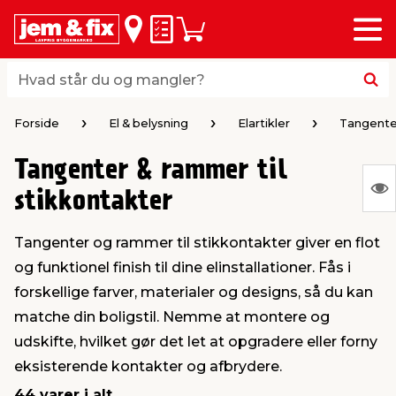
Menu
bage
bage
bage
bage
bage
bage
bage
bage
bage
Huskeseddel
Indkøbskurv
i
i
i
i
i
i
i
i
i
byggematerialer
haven
huset
vvs
el & belysning
maling & kemi
værktøj
bil & fritid
sæsonafslutning
Hvad står du og mangler?
Hvad står du og mangler?
stelse
gning
dsel & varme
værelse
kler
dørsmaling
ktøj
udstyr
nafslutning
Forside
El & belysning
Elartikler
Tangenter
Tangenter & rammer til
 loft & vægge
oldning
t
ndørsbelysning
ndørsmaling
værktøj
udstyr
S
stikkontakter
Ing
& vinduer
møbler
tning
haner & armatur
dørsbelysning
udstyr
aring af værktøj
ing
Tangenter og rammer til stikkontakter giver en flot
var
og funktionel finish til dine elinstallationer. Fås i
at
eplader
redskaber
er & ophæng
e
lder
ring & kemikalier
e maskiner
rtikler
forskellige farver, materialer og designs, så du kan
vis
matche din boligstil. Nemme at montere og
& brædder
maskiner
ing & opbevaring
 & ventilation
t Home
el- & fugemasse
redskaber
ronik
udskifte, hvilket gør det let at opgradere eller forny
eksisterende kontakter og afbrydere.
ruktion
bygninger
ner & persienner
 & kloak
okker
r & spande
& underholdning
44 varer i alt