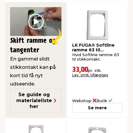
Play
Skift ramme og
LK FUGA® Softline
tangenter
ramme 63 til
stikkontakt hvid
Hvid Softline ramme 63
En gammel slidt
til stikkontakt.
stikkontakt kan på
33,00
pr. stk.
kort tid få nyt
Lev. omk. tillægges
udseende.
Se guide og
materialeliste
Webshop
Butik
her
Se mere