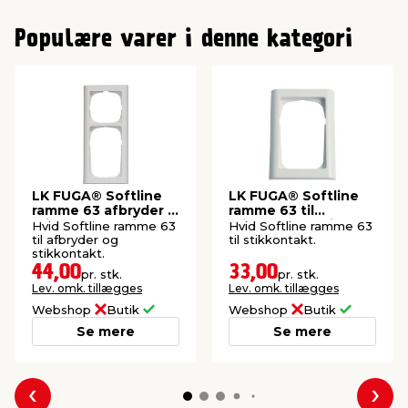
0
1
Populære varer i denne kategori
2
LK FUGA® Softline
LK FUGA® Softline
ramme 63 afbryder +
ramme 63 til
stikkontakt hvid
stikkontakt hvid
Hvid Softline ramme 63
Hvid Softline ramme 63
til afbryder og
til stikkontakt.
stikkontakt.
44,00
33,00
pr. stk.
pr. stk.
Lev. omk. tillægges
Lev. omk. tillægges
Webshop
Butik
Webshop
Butik
Se mere
Se mere
Forrige
Næs