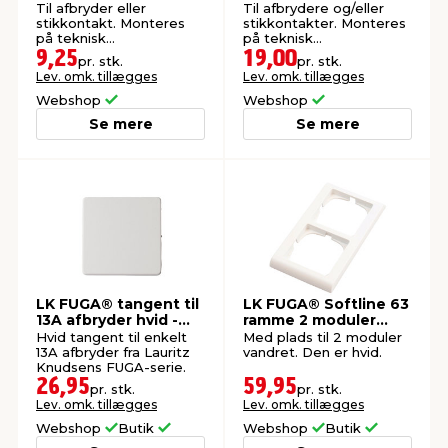
1 modul hvid
2,5 modul hvid
Til afbryder eller
Til afbrydere og/eller
stikkontakt. Monteres
stikkontakter. Monteres
på teknisk
på teknisk
monteringsramme.
monteringsramme.
9,25
19,00
pr. stk.
pr. stk.
Lev. omk. tillægges
Lev. omk. tillægges
Webshop
Webshop
Se mere
Se mere
LK FUGA® tangent til
LK FUGA® Softline 63
13A afbryder hvid -
ramme 2 moduler
Elworks
vandret
Hvid tangent til enkelt
Med plads til 2 moduler
13A afbryder fra Lauritz
vandret. Den er hvid.
Knudsens FUGA-serie.
26,95
59,95
pr. stk.
pr. stk.
Lev. omk. tillægges
Lev. omk. tillægges
Webshop
Butik
Webshop
Butik