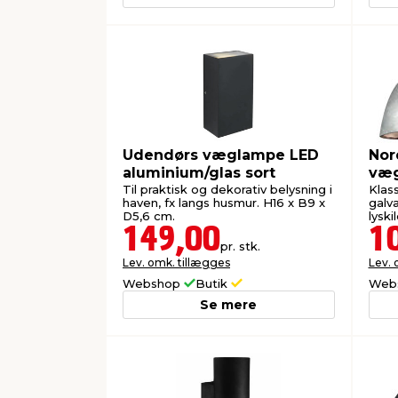
Udendørs væglampe LED
Nor
aluminium/glas sort
væg
stål
Til praktisk og dekorativ belysning i
Klas
haven, fx langs husmur. H16 x B9 x
galva
D5,6 cm.
lyski
149,00
1
pr. stk.
Lev. omk. tillægges
Lev. 
Webshop
Butik
Web
Se mere