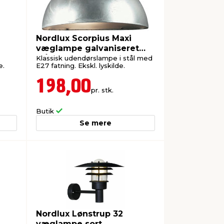
Nordlux Scorpius Maxi
væglampe galvaniseret
stål
Klassisk udendørslampe i stål med
e.
E27 fatning. Ekskl. lyskilde.
198,00
pr. stk.
Butik
Se mere
Nordlux Lønstrup 32
væglampe sort