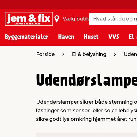
Hvad står du og m
Hvad står du og m
Vælg butik
Byggematerialer
Haven
Huset
VVS
El 
Forside
El & belysning
Uden
Udendørslamp
Udendørslamper sikrer både stemning og f
løsninger som sensor- eller solcellebely
sikre godt lys omkring hjemmet året run