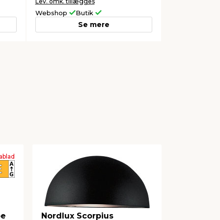
Lev. omk. tillægges
Webshop
Butik
Se mere
ablad
pe
Nordlux Scorpius
Nordlux S