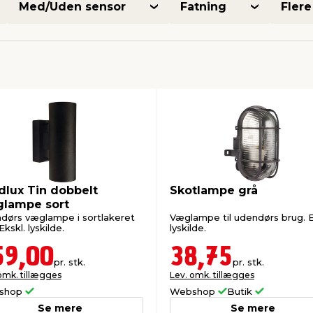
Med/Uden sensor
Fatning
Flere 
dlux Tin dobbelt
Skotlampe grå
lampe sort
dørs væglampe i sortlakeret
Væglampe til udendørs brug. E
 Ekskl. lyskilde.
lyskilde.
59,00
38,75
pr. stk.
pr. stk.
omk. tillægges
Lev. omk. tillægges
shop
Webshop
Butik
Se mere
Se mere