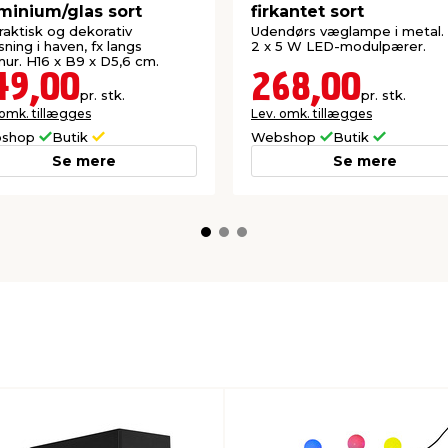
minium/glas sort
firkantet sort
praktisk og dekorativ
Udendørs væglampe i metal. I
sning i haven, fx langs
2 x 5 W LED-modulpærer.
ur. H16 x B9 x D5,6 cm.
49,00
268,00
pr. stk.
pr. stk.
 omk. tillægges
Lev. omk. tillægges
shop
Butik
Webshop
Butik
Se mere
Se mere