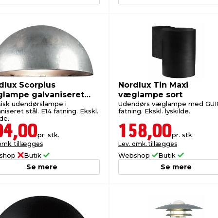
dlux Scorpius
Nordlux Tin Maxi
lampe galvaniseret
væglampe sort
sisk udendørslampe i
Udendørs væglampe med GU1
niseret stål. E14 fatning. Ekskl.
fatning. Ekskl. lyskilde.
lde.
04,00
158,00
pr. stk.
pr. stk.
omk. tillægges
Lev. omk. tillægges
shop
Butik
Webshop
Butik
Se mere
Se mere