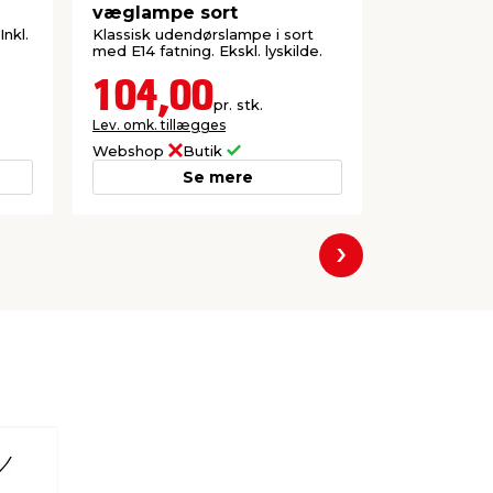
væglampe sort
væglampe
stål
nkl.
Klassisk udendørslampe i sort
Klassisk ud
med E14 fatning. Ekskl. lyskilde.
galvaniseret 
Ekskl. lyskild
104,00
104,
pr. stk.
Lev. omk. tillægges
Lev. omk. til
Webshop
Butik
Webshop
Se mere
Næste