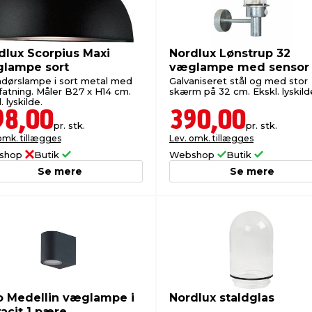
dlux Scorpius Maxi
Nordlux Lønstrup 32
lampe sort
væglampe med sensor
dørslampe i sort metal med
Galvaniseret stål og med stor
fatning. Måler B27 x H14 cm.
skærm på 32 cm. Ekskl. lyskild
. lyskilde.
98,00
390,00
pr. stk.
pr. stk.
omk. tillægges
Lev. omk. tillægges
shop
Butik
Webshop
Butik
Se mere
Se mere
o Medellin væglampe i
Nordlux staldglas
racit 1 pære