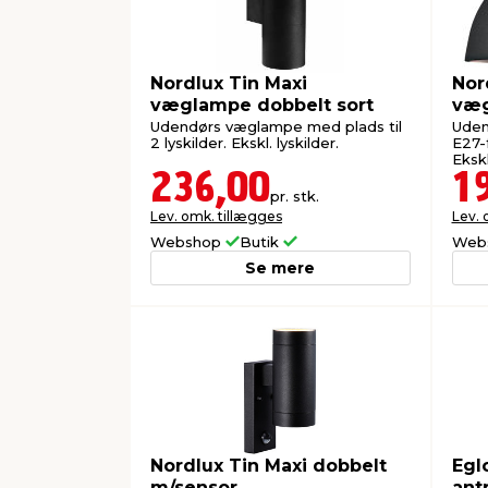
Nordlux Tin Maxi
Nor
væglampe dobbelt sort
væg
Udendørs væglampe med plads til
Uden
2 lyskilder. Ekskl. lyskilder.
E27-
Ekskl
236,00
1
pr. stk.
Lev. omk. tillægges
Lev. 
Webshop
Butik
Web
Se mere
Nordlux Tin Maxi dobbelt
Egl
m/sensor
ant