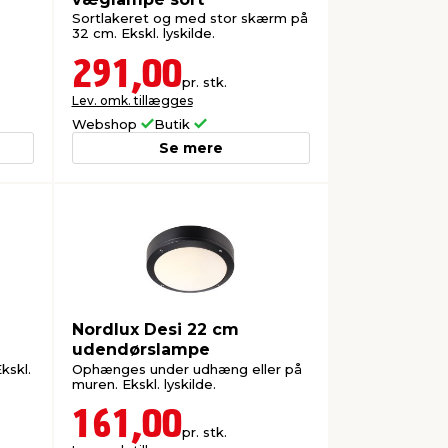
Sortlakeret og med stor skærm på
32 cm. Ekskl. lyskilde.
291,00
pr. stk.
Lev. omk. tillægges
Webshop
Butik
Se mere
Nordlux Desi 22 cm
udendørslampe
kskl.
Ophænges under udhæng eller på
muren. Ekskl. lyskilde.
161,00
pr. stk.