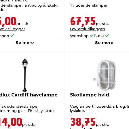
dørslampe i antracitgrå. Ekskl.
Til udendørslamper.
lde.
5,00
67,75
pr. stk.
pr. stk.
omk. tillægges
Lev. omk. tillægges
shop
Webshop
Butik
Se mere
Se mere
dlux Cardiff havelampe
Skotlampe hvid
sisk udendørslampe.
Væglampe til udendørs brug. E
nium og glas. Ekskl. lyskilde.
lyskilde.
14,00
38,75
pr. stk.
pr. stk.