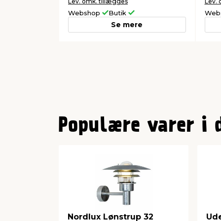
Lev. omk. tillægges
Lev. 
Webshop
Butik
Web
Se mere
0
1
Populære varer i 
2
3
4
5
Nordlux Lønstrup 32
Ud