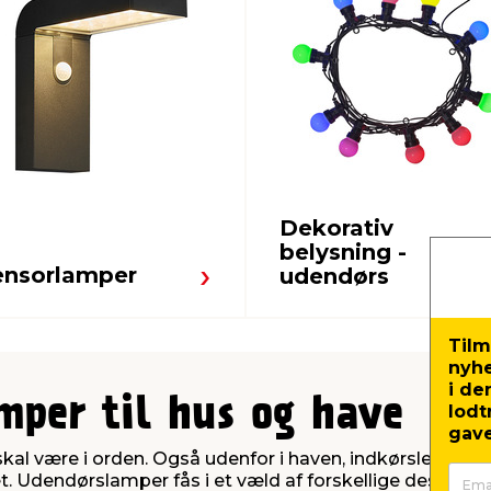
Dekorativ
belysning -
ensorlamper
udendørs
Tilm
nyh
i de
mper til hus og have
lodt
gave
 skal være i orden. Også udenfor i haven, indkørslen o
t. Udendørslamper fås i et væld af forskellige designs, 