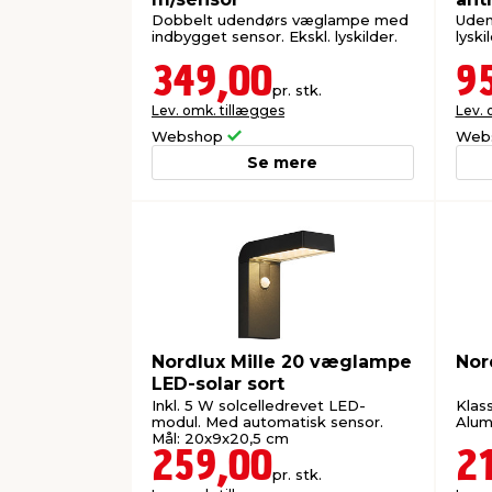
Dobbelt udendørs væglampe med
Uden
indbygget sensor. Ekskl. lyskilder.
lyski
349,00
9
pr. stk.
Lev. omk. tillægges
Lev. 
Webshop
Web
Se mere
Nordlux Mille 20 væglampe
Nor
LED-solar sort
Inkl. 5 W solcelledrevet LED-
Klas
modul. Med automatisk sensor.
Alumi
Mål: 20x9x20,5 cm
259,00
2
pr. stk.