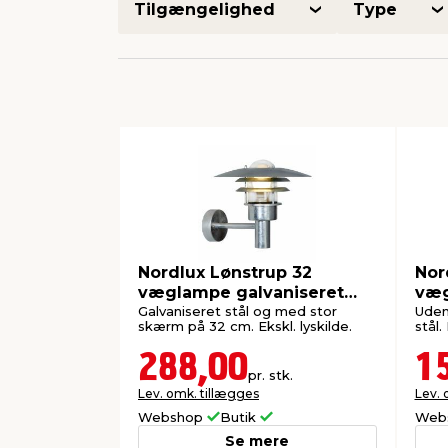
Tilgængelighed
Type
Nordlux Lønstrup 32
Nor
væglampe galvaniseret
væg
stål
Galvaniseret stål og med stor
Uden
skærm på 32 cm. Ekskl. lyskilde.
stål.
288,00
1
pr. stk.
Lev. omk. tillægges
Lev. 
Webshop
Butik
Web
Se mere