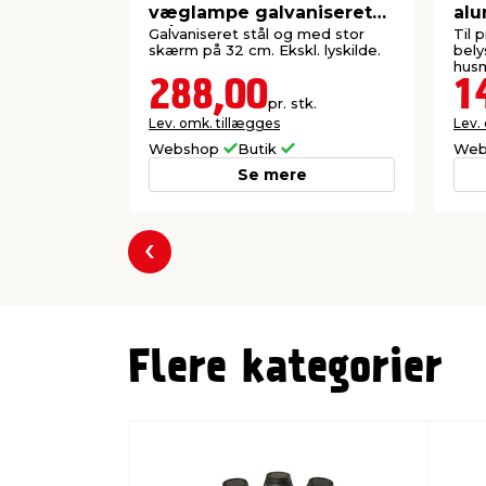
væglampe galvaniseret
alu
stål
Galvaniseret stål og med stor
Til 
skærm på 32 cm. Ekskl. lyskilde.
bely
husm
288,00
1
pr. stk.
Lev. omk. tillægges
Lev.
Webshop
Butik
Web
Se mere
Forrige
Flere kategorier