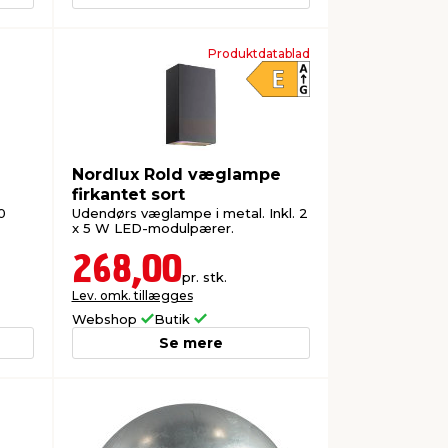
Produktdatablad
Nordlux Rold væglampe
firkantet sort
0
Udendørs væglampe i metal. Inkl. 2
x 5 W LED-modulpærer.
268,00
pr. stk.
Lev. omk. tillægges
Webshop
Butik
Se mere