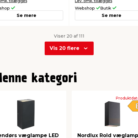
omk. tillægges
Lev. omk. tillægges
shop
Webshop
Butik
Se mere
Se mere
Viser 20 af 111
Vis 20 flere
denne kategori
Produktdat
endørs væglampe LED
Nordlux Rold væglam