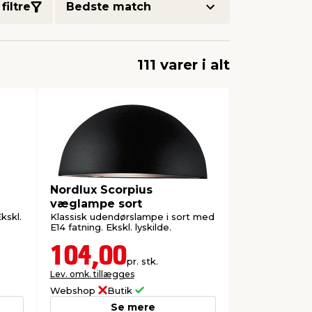
filtre
111 varer i alt
Nordlux Scorpius
væglampe sort
kskl.
Klassisk udendørslampe i sort med
E14 fatning. Ekskl. lyskilde.
104,00
pr. stk.
Lev. omk. tillægges
Webshop
Butik
Se mere