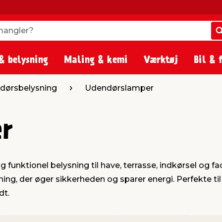
angler?
angler?
& belysning
Maling & kemi
Værktøj
Bil & 
dørsbelysning
Udendørslamper
er
unktionel belysning til have, terrasse, indkørsel og fa
sning, der øger sikkerheden og sparer energi. Perfekte 
dt.