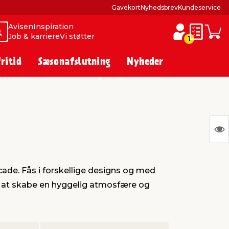
Gavekort
Nyhedsbrev
Kundeservice
Avisen
Inspiration
Søg
Søg
Job & karriere
Vi støtter
Huskesed
Indkø
1
fritid
Sæsonafslutning
Nyheder
S
Ing
var
cade. Fås i forskellige designs og med
at
til at skabe en hyggelig atmosfære og
vis