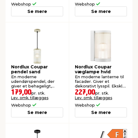
Webshop
Webshop
Se mere
Se mere
Nordlux Coupar
Nordlux Coupar
pendel sand
væglampe hvid
En moderne
En moderne lanterne til
udendørspendel, der
facader. Giver et
giver et behageligt,
dekorativt lysspil. Ekskl.
diffust lys
lyskilde.
179,00
227,00
pr. stk.
pr. stk.
Lev. omk. tillægges
Lev. omk. tillægges
Webshop
Webshop
Se mere
Se mere