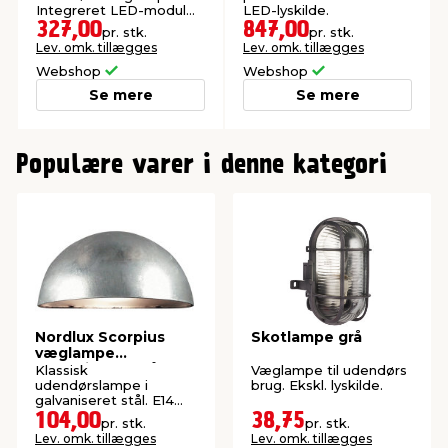
Integreret LED-modul
LED-lyskilde.
med lang levetid og lavt
327,00
847,00
pr. stk.
pr. stk.
energiforbrug
Lev. omk. tillægges
Lev. omk. tillægges
Webshop
Webshop
Se mere
Se mere
0
1
Populære varer i denne kategori
2
3
4
5
Nordlux Scorpius
Skotlampe grå
væglampe
galvaniseret stål
Klassisk
Væglampe til udendørs
udendørslampe i
brug. Ekskl. lyskilde.
galvaniseret stål. E14
fatning. Ekskl. lyskilde.
104,00
38,75
pr. stk.
pr. stk.
Lev. omk. tillægges
Lev. omk. tillægges