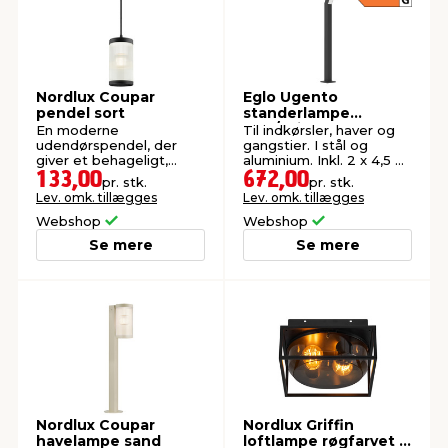
Nordlux Coupar
Eglo Ugento
pendel sort
standerlampe
sort/hvid 79 cm
En moderne
Til indkørsler, haver og
udendørspendel, der
gangstier. I stål og
giver et behageligt,
aluminium. Inkl. 2 x 4,5 W
diffust lys
LED-lyskilder.
133,00
672,00
pr. stk.
pr. stk.
Lev. omk. tillægges
Lev. omk. tillægges
Webshop
Webshop
Se mere
Se mere
Nordlux Coupar
Nordlux Griffin
havelampe sand
loftlampe røgfarvet -