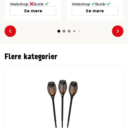
Webshop
Butik
Webshop
Butik
Se mere
Se mere
Forrige
Næs
Flere kategorier