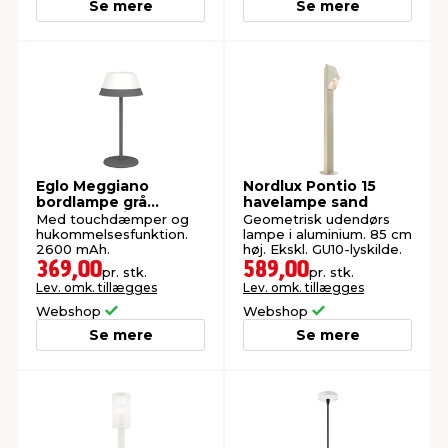
Se mere
Se mere
Eglo Meggiano
Nordlux Pontio 15
bordlampe grå
havelampe sand
genopladelig
Med touchdæmper og
Geometrisk udendørs
hukommelsesfunktion.
lampe i aluminium. 85 cm
2600 mAh.
høj. Ekskl. GU10-lyskilde.
369,00
589,00
pr. stk.
pr. stk.
Lev. omk. tillægges
Lev. omk. tillægges
Webshop
Webshop
Se mere
Se mere