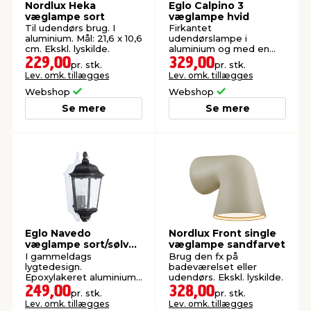
Nordlux Heka
Eglo Calpino 3
væglampe sort
væglampe hvid
Til udendørs brug. I
Firkantet
aluminium. Mål: 21,6 x 10,6
udendørslampe i
cm. Ekskl. lyskilde.
aluminium og med en
glasskærm. Inkl. 2 x 2,8
229,00
329,00
pr. stk.
pr. stk.
W LED-lyskilde.
Lev. omk. tillægges
Lev. omk. tillægges
Webshop
Webshop
Se mere
Se mere
Eglo Navedo
Nordlux Front single
væglampe sort/sølv
væglampe sandfarvet
43 cm
I gammeldags
Brug den fx på
lygtedesign.
badeværelset eller
Epoxylakeret aluminium.
udendørs. Ekskl. lyskilde.
Ekskl. lyskilde.
249,00
328,00
pr. stk.
pr. stk.
Lev. omk. tillægges
Lev. omk. tillægges