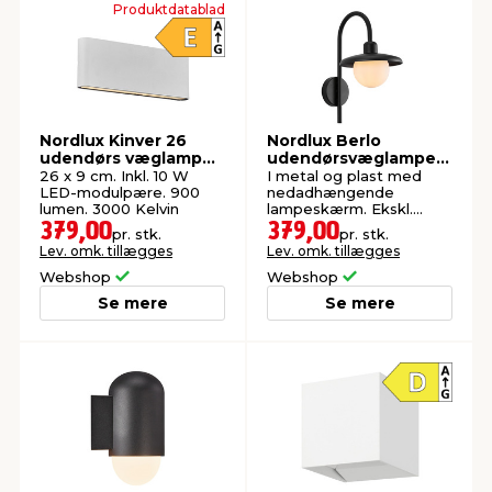
Produktdatablad
indretning
er & sikkerhed
 fittings
dsbelysning
eklædning
& udendørs spa
r & stilladser
e
behandling
ne, data & TV
& fritid
Nordlux Kinver 26
Nordlux Berlo
udendørs væglampe
udendørsvæglampe
hvid
sort
26 x 9 cm. Inkl. 10 W
I metal og plast med
debeklædning
ing
asser & standere
rier
 sko
LED-modulpære. 900
nedadhængende
lumen. 3000 Kelvin
lampeskærm. Ekskl.
lyskilde.
379,00
379,00
pr. stk.
pr. stk.
Lev. omk. tillægges
Lev. omk. tillægges
antning
ri & syltning
Webshop
Webshop
Se mere
Se mere
dyr & ukrudt