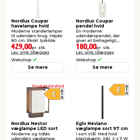
Nordlux Coupar
Nordlux Coupar
havelampe hvid
pendel hvid
Moderne standerlamper
En moderne
til udendørs brug. Højde:
udendørspendel, der
80 cm. Ekskl. lyskilde.
giver et behageligt,
diffust lys
429,00
180,00
pr. stk.
pr. stk.
Lev. omk. tillægges
Lev. omk. tillægges
Webshop
Webshop
Se mere
Se mere
Produktdatablad
Nordlux Nestor
Eglo Neviano
væglampe LED sort
væglampe sort 97 cm
Moderne og tidløs
I sort stål. Med hvid
udendørs væglampe.
plastskærm. Inkl. 2 x 11 W