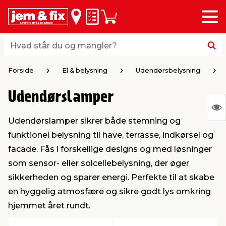
Menu
bage
bage
bage
bage
bage
bage
bage
bage
bage
Huskeseddel
Indkøbskurv
i
i
i
i
i
i
i
i
i
byggematerialer
haven
huset
vvs
el & belysning
maling & kemi
værktøj
bil & fritid
sæsonafslutning
Hvad står du og mangler?
Hvad står du og mangler?
stelse
gning
dsel & varme
værelse
kler
dørsmaling
ktøj
udstyr
nafslutning
Forside
El & belysning
Udendørsbelysning
Udendørslamper
 loft & vægge
oldning
t
ndørsbelysning
ndørsmaling
værktøj
udstyr
S
Udendørslamper sikrer både stemning og
Ing
& vinduer
møbler
tning
haner & armatur
dørsbelysning
udstyr
aring af værktøj
ing
funktionel belysning til have, terrasse, indkørsel og
var
facade. Fås i forskellige designs og med løsninger
at
eplader
redskaber
er & ophæng
e
lder
ring & kemikalier
e maskiner
rtikler
som sensor- eller solcellebelysning, der øger
vis
sikkerheden og sparer energi. Perfekte til at skabe
en hyggelig atmosfære og sikre godt lys omkring
& brædder
maskiner
ing & opbevaring
 & ventilation
t Home
el- & fugemasse
redskaber
ronik
hjemmet året rundt.
ruktion
bygninger
ner & persienner
 & kloak
okker
r & spande
& underholdning