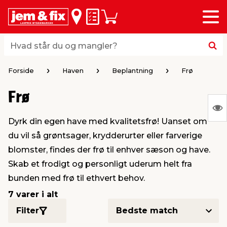
Menu
bage
bage
bage
bage
bage
bage
bage
bage
bage
Huskeseddel
Indkøbskurv
i
i
i
i
i
i
i
i
i
byggematerialer
haven
huset
vvs
el & belysning
maling & kemi
værktøj
bil & fritid
sæsonafslutning
Hvad står du og mangler?
Hvad står du og mangler?
stelse
gning
dsel & varme
værelse
kler
dørsmaling
ktøj
udstyr
nafslutning
Forside
Haven
Beplantning
Frø
Frø
 loft & vægge
oldning
t
ndørsbelysning
ndørsmaling
værktøj
udstyr
S
Dyrk din egen have med kvalitetsfrø! Uanset om
Ing
& vinduer
møbler
tning
haner & armatur
dørsbelysning
udstyr
aring af værktøj
ing
du vil så grøntsager, krydderurter eller farverige
var
blomster, findes der frø til enhver sæson og have.
at
eplader
redskaber
er & ophæng
e
lder
ring & kemikalier
e maskiner
rtikler
Skab et frodigt og personligt uderum helt fra
vis
bunden med frø til ethvert behov.
& brædder
maskiner
ing & opbevaring
 & ventilation
t Home
el- & fugemasse
redskaber
ronik
7 varer i alt
Filter
ruktion
bygninger
ner & persienner
 & kloak
okker
r & spande
& underholdning