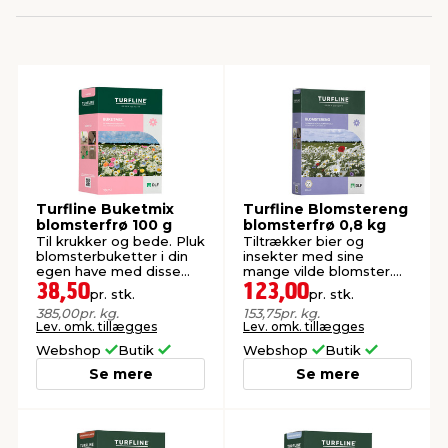
indretning
er & sikkerhed
 fittings
dsbelysning
eklædning
& udendørs spa
r & stilladser
e
behandling
ne, data & TV
& fritid
debeklædning
ing
asser & standere
rier
 sko
Turfline Buketmix
Turfline Blomstereng
blomsterfrø 100 g
blomsterfrø 0,8 kg
antning
ri & syltning
Til krukker og bede. Pluk
Tiltrækker bier og
blomsterbuketter i din
insekter med sine
egen have med disse
mange vilde blomster.
fine blomster.
Rækker til 80 m².
38,50
123,00
pr. stk.
pr. stk.
dyr & ukrudt
385,00
pr. kg.
153,75
pr. kg.
Lev. omk. tillægges
Lev. omk. tillægges
Webshop
Butik
Webshop
Butik
Se mere
Se mere