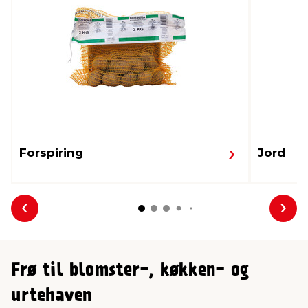
Forspiring
Jord
Forrige
Næs
Frø til blomster-, køkken- og
urtehaven