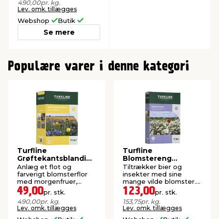
490,00
pr. kg.
Lev. omk. tillægges
Webshop
Butik
Se mere
0
Populære varer i denne kategori
Turfline
Turfline
Grøftekantsblanding
Blomstereng
100 gram
blomsterfrø 0,8 kg
Anlæg et flot og
Tiltrækker bier og
farverigt blomsterflor
insekter med sine
med morgenfruer,
mange vilde blomster.
kornblomster, valmuer
Rækker til 80 m².
49,00
123,00
pr. stk.
pr. stk.
og solsikker.
490,00
pr. kg.
153,75
pr. kg.
Lev. omk. tillægges
Lev. omk. tillægges