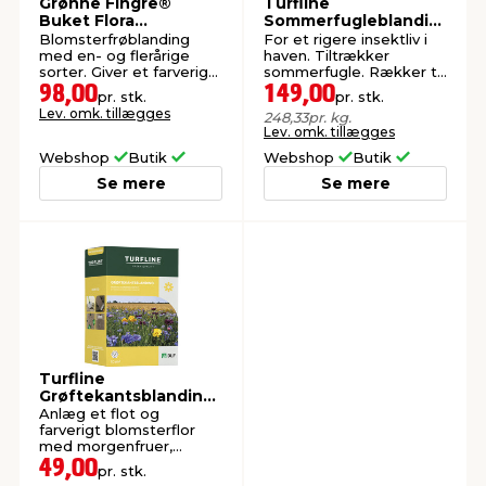
Grønne Fingre®
Turfline
Buket Flora
Sommerfugleblandin
blomsterfrø 800 g
g blomsterfrø 0,6 kg
Blomsterfrøblanding
For et rigere insektliv i
med en- og flerårige
haven. Tiltrækker
sorter. Giver et farverigt
sommerfugle. Rækker til
blomsterflor i haven.
60 m².
98,00
149,00
pr. stk.
pr. stk.
Lev. omk. tillægges
248,33
pr. kg.
Lev. omk. tillægges
Webshop
Butik
Webshop
Butik
Se mere
Se mere
Turfline
Grøftekantsblanding
100 gram
Anlæg et flot og
farverigt blomsterflor
med morgenfruer,
kornblomster, valmuer
49,00
pr. stk.
og solsikker.