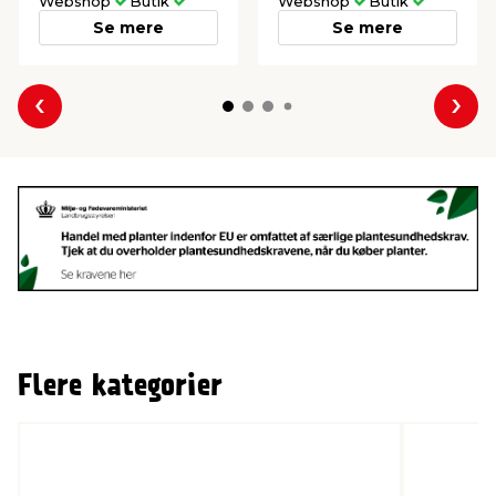
Webshop
Butik
Webshop
Butik
Se mere
Se mere
Forrige
Næs
Flere kategorier