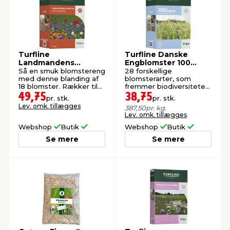
Turfline
Turfline Danske
Landmandens
Engblomster 100
Blomster blomsterfrø
gram
Så en smuk blomstereng
28 forskellige
100 g
med denne blanding af
blomsterarter, som
18 blomster. Rækker til
fremmer biodiversiteten
10 m².
i haven.
49,75
38,75
pr. stk.
pr. stk.
Lev. omk. tillægges
387,50
pr. kg.
Lev. omk. tillægges
Webshop
Butik
Webshop
Butik
Se mere
Se mere