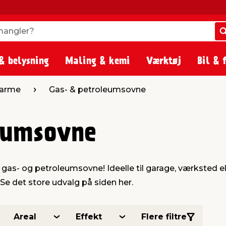
angler?
angler?
& belysning
Maling & kemi
Værktøj
Bil & 
varme
Gas- & petroleumsovne
eumsovne
gas- og petroleumsovne! Ideelle til garage, værksted e
 Se det store udvalg på siden her.
Areal
Effekt
Flere filtre