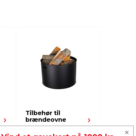
Tilbehør til
Varmep
brændeovne