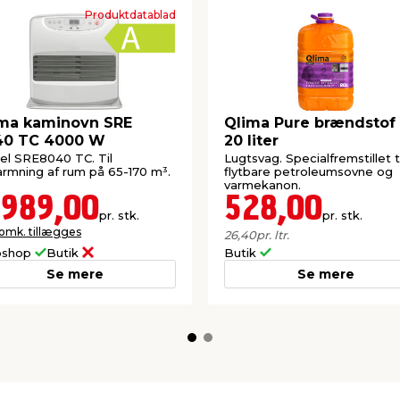
Produktdatablad
ma kaminovn SRE
Qlima Pure brændstof 
40 TC 4000 W
20 liter
l SRE8040 TC. Til
Lugtsvag. Specialfremstillet ti
rmning af rum på 65-170 m³.
flytbare petroleumsovne og
varmekanon.
.989,00
528,00
pr. stk.
pr. stk.
 omk. tillægges
26,40
pr. ltr.
shop
Butik
Butik
Se mere
Se mere