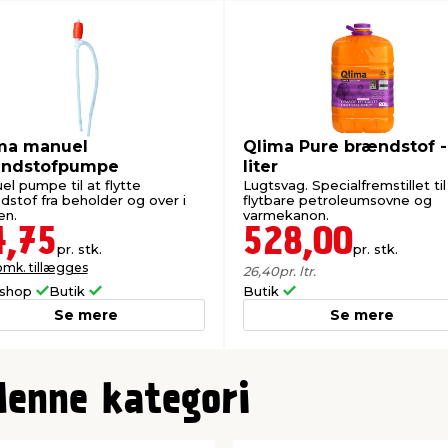
ma manuel
Qlima Pure brændstof -
ndstofpumpe
liter
l pumpe til at flytte
Lugtsvag. Specialfremstillet til
dstof fra beholder og over i
flytbare petroleumsovne og
en.
varmekanon.
4,75
528,00
pr. stk.
pr. stk.
omk. tillægges
26,40
pr. ltr.
shop
Butik
Butik
Se mere
Se mere
denne kategori