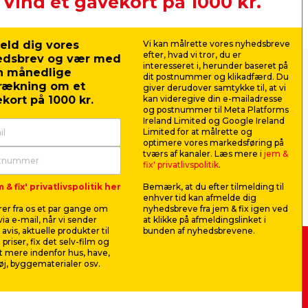
Vind et gavekort på 1000 kr.
Næste
eld dig vores
Vi kan målrette vores nyhedsbreve
efter, hvad vi tror, du er
edsbrev og vær med
interesseret i, herunder baseret på
n månedlige
dit postnummer og klikadfærd. Du
og værksted
rækning om et
giver derudover samtykke til, at vi
kort på 1000 kr.
kan videregive din e-mailadresse
og postnummer til Meta Platforms
 gasovne og petroleumsovne et oplagt
Ireland Limited og Google Ireland
huset og kræver hverken installation
Limited for at målrette og
ing.
optimere vores markedsføring på
tværs af kanaler. Læs mere i
jem &
fix' privatlivspolitik
.
ortimentet finder du også tilbehør som
t.
 & fix' privatlivspolitik her
Bemærk, at du efter tilmelding til
enhver tid kan afmelde dig
er fra os et par gange om
nyhedsbreve fra jem & fix igen ved
ia e-mail, når vi sender
at klikke på afmeldingslinket i
avis, aktuelle produkter til
bunden af nyhedsbrevene.
 priser, fix det selv-film og
oleumsovne benytter flydende brændstof
 mere indenfor hus, have,
 -
Køb i webshop
et termostat og enkel regulering. Den
j, byggematerialer osv.
gelig temperatur i rummet.
byt i butik
er for en jævn varmefordeling i rummet.