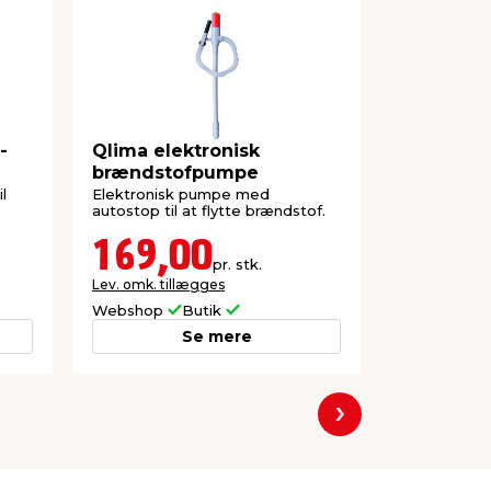
-
Qlima elektronisk
Qlima Eks
brændstofpumpe
20 liter
l
Elektronisk pumpe med
Kvalitetsbr
autostop til at flytte brændstof.
svovlindhold.
petroleums
169,00
389,
pr. stk.
Lev. omk. tillægges
19,45
pr. ltr.
Webshop
Butik
Butik
Se mere
Næste