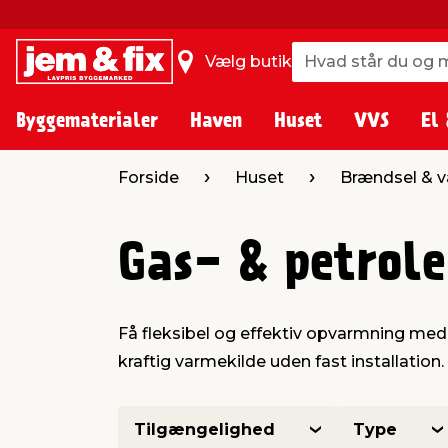
Hvad står du og m
Hvad står du og m
Vælg butik
Byggematerialer
Haven
Huset
VVS
El 
Forside
Huset
Brændsel & 
Gas- & petrol
Få fleksibel og effektiv opvarmning med 
kraftig varmekilde uden fast installation.
Tilgængelighed
Type