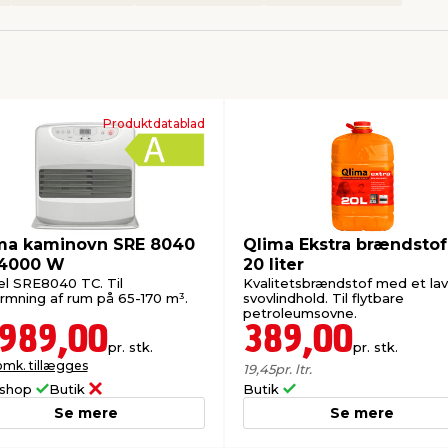
Produktdatablad
ma kaminovn SRE 8040
Qlima Ekstra brændstof
4000 W
20 liter
l SRE8040 TC. Til
Kvalitetsbrændstof med et lav
rmning af rum på 65-170 m³.
svovlindhold. Til flytbare
petroleumsovne.
.989,00
389,00
pr. stk.
pr. stk.
omk. tillægges
19,45
pr. ltr.
shop
Butik
Butik
Se mere
Se mere