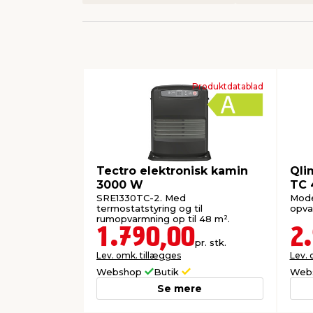
Produktdatablad
Tectro elektronisk kamin
Qli
3000 W
TC 
SRE1330TC-2. Med
Mode
termostatstyring og til
opva
rumopvarmning op til 48 m².
1.790,00
2
pr. stk.
Lev. omk. tillægges
Lev. 
Webshop
Butik
Web
Se mere