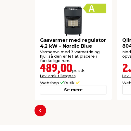
Gasvarmer med regulator
Qli
4,2 kW - Nordic Blue
80
Varmeovn med 3 varmetrin og
Mode
hjul, så den er let at placere i
opva
forskellige rum.
489,00
2
pr. stk.
Lev. omk. tillægges
Lev.
Webshop
Butik
Web
Se mere
Forrige