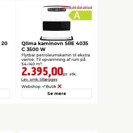
Produktdatablad
 20
Qlima kaminovn SRE 4035
C 3500 W
Flytbar petroleumskamin til ekstra
varme. Til opvarmning af rum på
54–140 m³.
2.395,00
pr. stk.
Lev. omk. tillægges
Webshop
Butik
Se mere