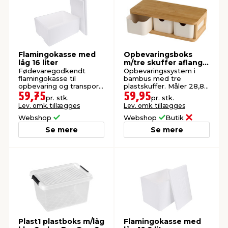
Flamingokasse med
Opbevaringsboks
låg 16 liter
m/tre skuffer aflang
bambus - DAY
Fødevaregodkendt
Opbevaringssystem i
flamingokasse til
bambus med tre
opbevaring og transport
plastskuffer. Måler 28,8 x
af mad og drikkevarer.
15 x 8 cm.
59,75
59,95
pr. stk.
pr. stk.
Lev. omk. tillægges
Lev. omk. tillægges
Webshop
Webshop
Butik
Se mere
Se mere
Plast1 plastboks m/låg
Flamingokasse med