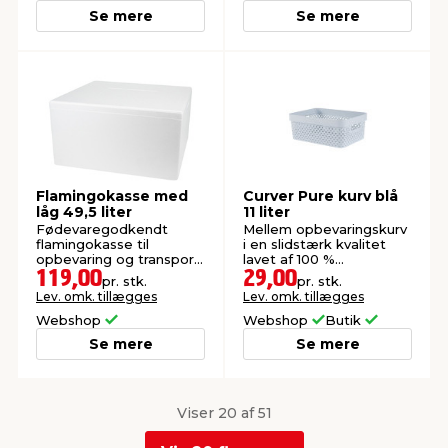
Se mere
Se mere
Flamingokasse med
Curver Pure kurv blå
låg 49,5 liter
11 liter
Fødevaregodkendt
Mellem opbevaringskurv
flamingokasse til
i en slidstærk kvalitet
opbevaring og transport
lavet af 100 %
af mad og drikkevarer.
genanvendt plast.
119,00
29,00
pr. stk.
pr. stk.
Lev. omk. tillægges
Lev. omk. tillægges
Webshop
Webshop
Butik
Se mere
Se mere
Viser 20 af 51