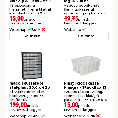
klar 2-pk. - BoxOne 2
låg 10,2 liter
Til opbevaring i
Fødevaregodkendt
hjemmet. Fremstillet af
flamingokasse til
klar plast. Mål: L20 x
opbevaring og transport
B14,5 x H11,1 cm.
af mad og drikkevarer.
15,00
49,75
pr. stk.
pr. stk.
Lev. omk. tillægges
Lev. omk. tillægges
Webshop
Butik
Webshop
Se mere
Se mere
raaco skuffereol
Plast1 klodskasse
stål/plast 30,6 x 42 x
klar/grå - StackBox 13
15 cm
Til værkstedet eller
Bruges til opbevaring.
hobbybrug. Med 34
Fremstillet i klar/grå
skuffer til
plast. Mål: L35 x B26,5 x
småopbevaring.
H16,5 cm.
199,00
15,00
pr. stk.
pr. stk.
Lev. omk. tillægges
Lev. omk. tillægges
Webshop
Butik
Webshop
Butik