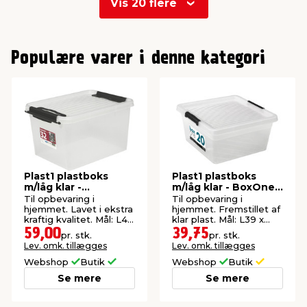
Vis 20 flere
0
1
Populære varer i denne kategori
2
Plast1 plastboks
Plast1 plastboks
m/låg klar -
m/låg klar - BoxOne
SystemBox 32
20
Til opbevaring i
Til opbevaring i
hjemmet. Lavet i ekstra
hjemmet. Fremstillet af
kraftig kvalitet. Mål: L47
klar plast. Mål: L39 x
x B34 x H27 cm.
B39 x H19 cm.
59,00
39,75
pr. stk.
pr. stk.
Lev. omk. tillægges
Lev. omk. tillægges
Webshop
Butik
Webshop
Butik
Se mere
Se mere