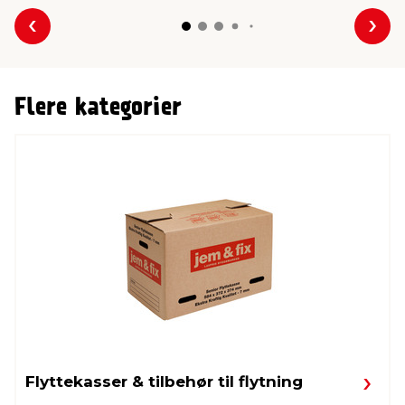
Forrige
Næs
Flere kategorier
Flyttekasser & tilbehør til flytning