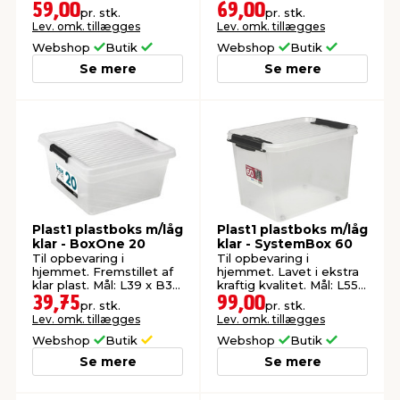
B34 x H27 cm.
B39,5 x H43 cm.
59,00
69,00
pr. stk.
pr. stk.
Lev. omk. tillægges
Lev. omk. tillægges
Webshop
Butik
Webshop
Butik
Se mere
Se mere
Plast1 plastboks m/låg
Plast1 plastboks m/låg
klar - BoxOne 20
klar - SystemBox 60
Til opbevaring i
Til opbevaring i
hjemmet. Fremstillet af
hjemmet. Lavet i ekstra
klar plast. Mål: L39 x B39
kraftig kvalitet. Mål: L55 x
x H19 cm.
B38,5 x H36 cm.
39,75
99,00
pr. stk.
pr. stk.
Lev. omk. tillægges
Lev. omk. tillægges
Webshop
Butik
Webshop
Butik
Se mere
Se mere