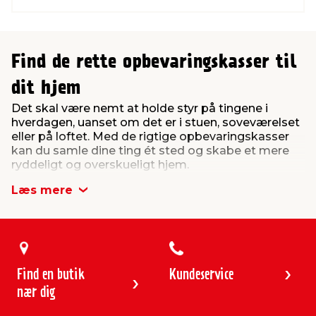
Find de rette opbevaringskasser til
dit hjem
Det skal være nemt at holde styr på tingene i
hverdagen, uanset om det er i stuen, soveværelset
eller på loftet. Med de rigtige opbevaringskasser
kan du samle dine ting ét sted og skabe et mere
ryddeligt og overskueligt hjem.
Når du vælger opbevaringskasser, er det en god
Læs mere
idé at tænke over både funktion og placering.
Nogle løsninger egner sig bedst til daglig brug,
mens andre passer bedre til langtidsopbevaring i
fx kælder eller garage, hvor kravene til holdbarhed
er større.
Find en butik
Kundeservice
Opbevaringskasser er en enkel måde at skabe
nær dig
struktur i hverdagen og undgå rod. De gør det
nemt at sortere dine ting i kategorier, så du hurtigt