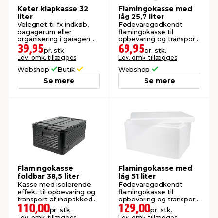
Keter klapkasse 32
Flamingokasse med
liter
låg 25,7 liter
Velegnet til fx indkøb,
Fødevaregodkendt
bagagerum eller
flamingokasse til
organisering i garagen.
opbevaring og transport
Foldbart design.
af mad og drikkevarer.
39,95
69,95
pr. stk.
pr. stk.
Lev. omk. tillægges
Lev. omk. tillægges
Webshop
Butik
Webshop
Se mere
Se mere
Flamingokasse
Flamingokasse med
foldbar 38,5 liter
låg 51 liter
Kasse med isolerende
Fødevaregodkendt
effekt til opbevaring og
flamingokasse til
transport af indpakkede
opbevaring og transport
fødevarer.
af mad og drikkevarer.
110,00
129,00
pr. stk.
pr. stk.
Lev. omk. tillægges
Lev. omk. tillægges