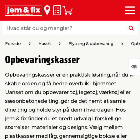
Menu
bage
bage
bage
bage
bage
bage
bage
bage
bage
Huskeseddel
Indkøbskurv
i
i
i
i
i
i
i
i
i
byggematerialer
haven
huset
vvs
el & belysning
maling & kemi
værktøj
bil & fritid
sæsonafslutning
Hvad står du og mangler?
Hvad står du og mangler?
stelse
gning
dsel & varme
værelse
kler
dørsmaling
ktøj
udstyr
nafslutning
Forside
Huset
Flytning & opbevaring
Opb
Opbevaringskasser
 loft & vægge
oldning
t
ndørsbelysning
ndørsmaling
værktøj
udstyr
S
Opbevaringskasser er en praktisk løsning, når du vil
Ing
& vinduer
møbler
tning
haner & armatur
dørsbelysning
udstyr
aring af værktøj
ing
skabe orden og få bedre overblik i hjemmet.
var
Uanset om du opbevarer tøj, legetøj, værktøj eller
at
eplader
redskaber
er & ophæng
e
lder
ring & kemikalier
e maskiner
rtikler
sæsonbetonede ting, gør de det nemt at samle
vis
dine ting og holde styr på dem i hverdagen. Hos
jem & fix finder du et bredt udvalg i forskellige
& brædder
maskiner
ing & opbevaring
 & ventilation
t Home
el- & fugemasse
redskaber
ronik
størrelser, materialer og designs. Vælg mellem
plastkasser med låg, gennemsigtige bokse eller
ruktion
bygninger
ner & persienner
 & kloak
okker
r & spande
& underholdning