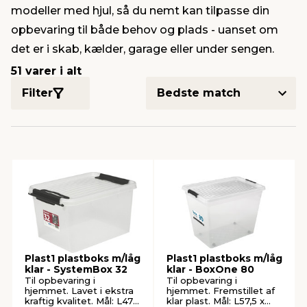
modeller med hjul, så du nemt kan tilpasse din
opbevaring til både behov og plads - uanset om
indretning
er & sikkerhed
 fittings
dsbelysning
eklædning
& udendørs spa
det er i skab, kælder, garage eller under sengen.
51 varer i alt
r & stilladser
e
behandling
ne, data & TV
& fritid
Filter
debeklædning
ing
asser & standere
rier
 sko
antning
ri & syltning
dyr & ukrudt
Plast1 plastboks m/låg
Plast1 plastboks m/låg
klar - SystemBox 32
klar - BoxOne 80
Til opbevaring i
Til opbevaring i
hjemmet. Lavet i ekstra
hjemmet. Fremstillet af
kraftig kvalitet. Mål: L47 x
klar plast. Mål: L57,5 x