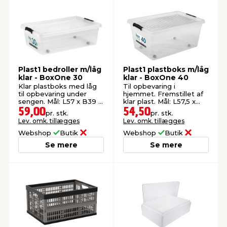
Plast1 bedroller m/låg
Plast1 plastboks m/låg
klar - BoxOne 30
klar - BoxOne 40
Klar plastboks med låg
Til opbevaring i
til opbevaring under
hjemmet. Fremstillet af
sengen. Mål: L57 x B39 x
klar plast. Mål: L57,5 x
H18 cm.
B39 x H26 cm.
59,00
54,50
pr. stk.
pr. stk.
Lev. omk. tillægges
Lev. omk. tillægges
Webshop
Butik
Webshop
Butik
Se mere
Se mere