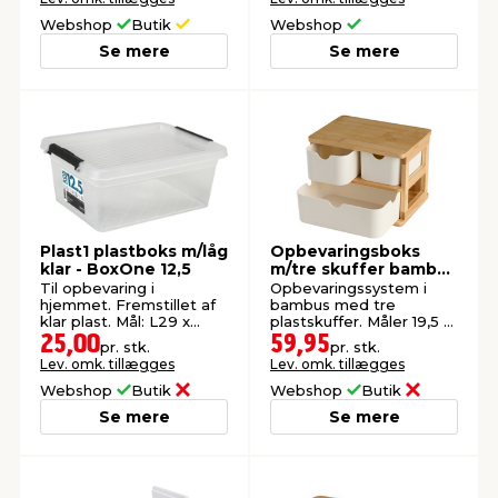
Webshop
Butik
Webshop
Se mere
Se mere
Plast1 plastboks m/låg
Opbevaringsboks
klar - BoxOne 12,5
m/tre skuffer bambus
- DAY
Til opbevaring i
Opbevaringssystem i
hjemmet. Fremstillet af
bambus med tre
klar plast. Mål: L29 x
plastskuffer. Måler 19,5 x
B38,8 x H16 cm.
15 x 15 cm.
25,00
59,95
pr. stk.
pr. stk.
Lev. omk. tillægges
Lev. omk. tillægges
Webshop
Butik
Webshop
Butik
Se mere
Se mere