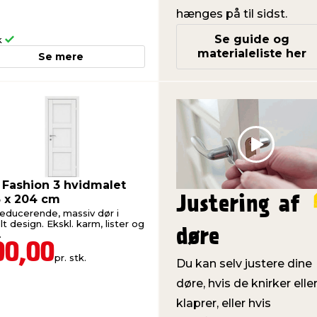
hænges på til sidst.
Se guide og
k
materialeliste her
Se mere
Play
 Fashion 3 hvidmalet
5 x 204 cm
Justering af
reducerende, massiv dør i
t design. Ekskl. karm, lister og
døre
.
00,00
pr. stk.
Du kan selv justere dine
døre, hvis de knirker elle
klaprer, eller hvis