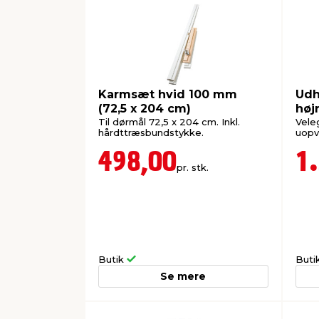
Karmsæt hvid 100 mm
Udh
(72,5 x 204 cm)
høj
Til dørmål 72,5 x 204 cm. Inkl.
Vele
hårdttræsbundstykke.
uopv
498,00
1
pr. stk.
Butik
Buti
Se mere