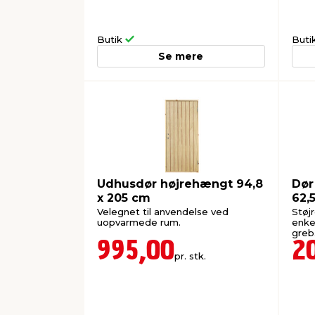
Butik
Buti
Se mere
Udhusdør højrehængt 94,8
Dør
x 205 cm
62,
Velegnet til anvendelse ved
Støj
uopvarmede rum.
enkel
greb
995,00
2
pr. stk.