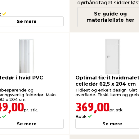
dørhåndtaget sidder løst
Se guide og
k
materialeliste her
Se mere
dedør i hvid PVC
Optimal fix-it hvidmale
celledør 62,5 x 204 cm
sbesparende og
Tidløst og enkelt design. Glat
øringsvenlig foldedør. Maks.
overflade. Ekskl. karm og greb
 83 x 204 cm.
49,00
369,00
pr. stk.
pr. stk.
k
Butik
Se mere
Se mere