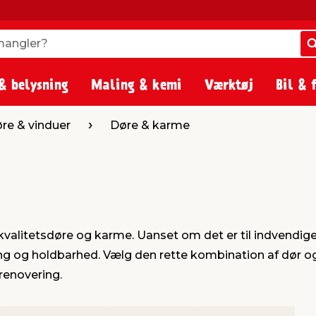
angler?
angler?
& belysning
Maling & kemi
Værktøj
Bil & 
re & vinduer
Døre & karme
valitetsdøre og karme. Uanset om det er til indvendige 
ing og holdbarhed. Vælg den rette kombination af dør og 
renovering.