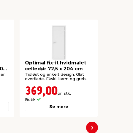
Optimal fix-it hvidmalet
Udhusdør
205
celledør 72,5 x 204 cm
94,8 x 20
er.
Tidløst og enkelt design. Glat
Beklædt med
overflade. Ekskl. karm og greb.
369,00
995,
pr. stk.
Butik
Butik
Se mere
Næste