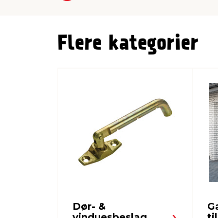
Flere kategorier
Dør- &
G
vinduesbeslag
ti