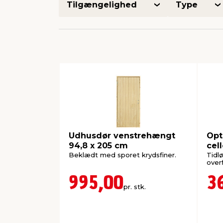
Tilgængelighed
Type
Udhusdør venstrehængt
Opt
94,8 x 205 cm
cel
Beklædt med sporet krydsfiner.
Tidlø
over
995,00
3
pr. stk.