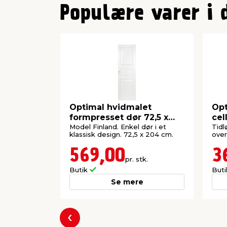
1
Populære varer i 
Optimal hvidmalet
Opt
formpresset dør 72,5 x
cel
204 cm
Model Finland. Enkel dør i et
Tidl
klassisk design. 72,5 x 204 cm.
over
569,00
3
pr. stk.
Butik
But
Se mere
Forrige