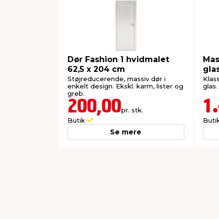
Dør Fashion 1 hvidmalet
Mas
62,5 x 204 cm
gla
Støjreducerende, massiv dør i
Klas
enkelt design. Ekskl. karm, lister og
glas.
greb.
200,00
1
pr. stk.
Butik
Buti
Se mere
0