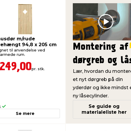
Play
usdør m/rude
rehængt 94,8 x 205 cm
Montering af
gnet til anvendelse ved
armede rum.
dørgreb og lå
.249,00
pr. stk.
Lær, hvordan du monter
et nyt dørgreb på din
yderdør og ikke mindst 
ny låsecylinder.
Se guide og
k
materialeliste her
Se mere