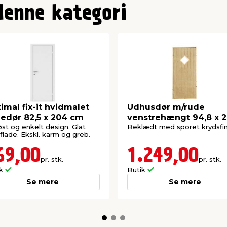
denne kategori
imal fix-it hvidmalet
Udhusdør m/rude
ledør 82,5 x 204 cm
venstrehængt 94,8 x 
cm
øst og enkelt design. Glat
Beklædt med sporet krydsfin
flade. Ekskl. karm og greb.
69,00
1.249,00
pr. stk.
pr. stk.
ik
Butik
Se mere
Se mere