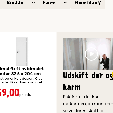
Bredde
Farve
Flere filtre
Play
imal fix-it hvidmalet
ledør 82,5 x 204 cm
Udskift dør o
st og enkelt design. Glat
flade. Ekskl. karm og greb.
karm
69,00
pr. stk.
Faktisk er det kun
dørkarmen, du monterer
selve døren skal blot