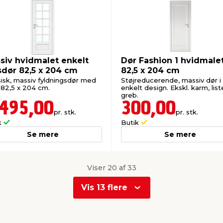
siv hvidmalet enkelt
Dør Fashion 1 hvidmale
sdør 82,5 x 204 cm
82,5 x 204 cm
sisk, massiv fyldningsdør med
Støjreducerende, massiv dør i
 82,5 x 204 cm.
enkelt design. Ekskl. karm, list
greb.
.495,00
300,00
pr. stk.
pr. stk.
k
Butik
Se mere
Se mere
Viser 20 af 33
Vis 13 flere