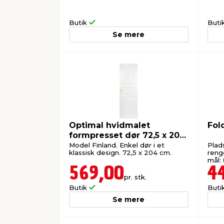
Butik
Buti
Se mere
Optimal hvidmalet
Fol
formpresset dør 72,5 x 204
cm
Model Finland. Enkel dør i et
Plad
klassisk design. 72,5 x 204 cm.
reng
mål:
569,00
4
pr. stk.
Butik
Buti
Se mere