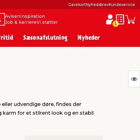
Gavekort
Nyhedsbrev
Kundeservice
Avisen
Inspiration
Søg
Søg
Job & karriere
Vi støtter
Huskesed
Indkø
1
fritid
Sæsonafslutning
Nyheder
S
Ing
var
eller udvendige døre, findes der
at
karm for et stilrent look og en stabil
vis