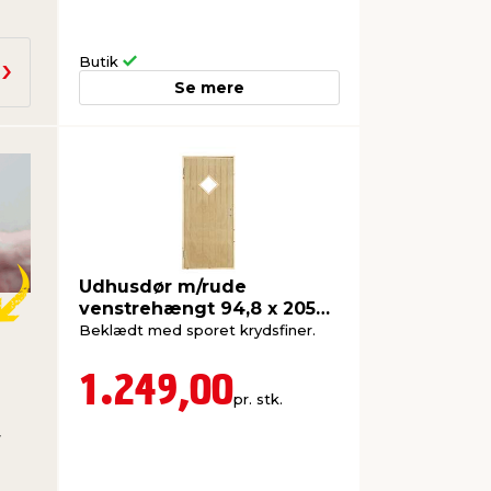
Butik
Se mere
Udhusdør m/rude
venstrehængt 94,8 x 205
cm
Beklædt med sporet krydsfiner.
1.249,00
pr. stk.
r