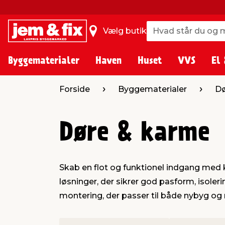
Hvad står du og m
Hvad står du og m
Vælg butik
Byggematerialer
Haven
Huset
VVS
El 
Forside
Byggematerialer
Dø
Døre & karme
Skab en flot og funktionel indgang med k
løsninger, der sikrer god pasform, isoler
montering, der passer til både nybyg og 