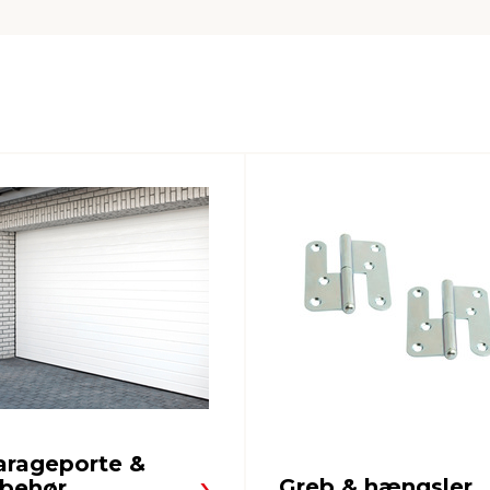
arageporte &
Greb & hængsler
lbehør