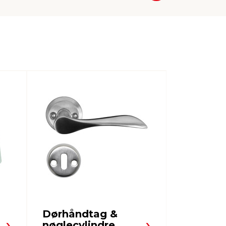
Dørhåndtag &
Tætning
nøglecylindre