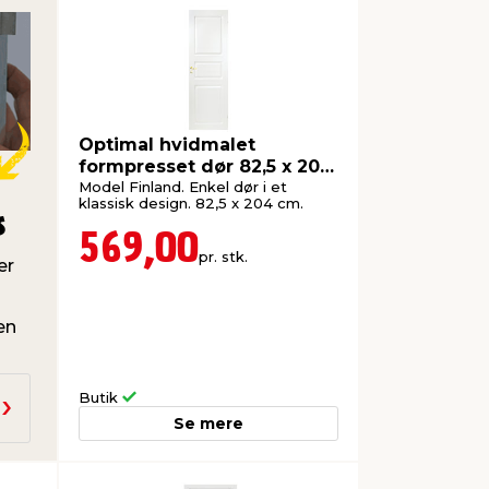
Optimal hvidmalet
formpresset dør 82,5 x 204
cm
Model Finland. Enkel dør i et
klassisk design. 82,5 x 204 cm.
s
569,00
pr. stk.
er
en
Butik
Se mere