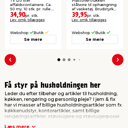
G. Funder
Til 120 liter
Plastovertrukken
affaldscontainere. Ca.
stålwire til ophængning
50 my. 10 stk. pr. rulle.
af vasketøj. Brudstyrke:
Str.: 87 x 136 cm.
90 kg.
34,90
39,95
pr. stk.
pr. stk.
Lev. omk. tillægges
Lev. omk. tillægges
Webshop
Butik
Webshop
Butik
Se mere
Se mere
Forrige
Næs
Få styr på husholdningen her
Leder du efter tilbehør og artikler til husholdning,
køkken, rengøring og personlig pleje? I jem & fix
har vi masser af billige husholdningsartikler som fx
køkkenudstyr, kontorartikler, samt billige
rengøringsartikler, støvsugere og støvsugerposer.
Vi har samlet vores mange artikler til
Læs mere
husholdningen på siderne herunder. Her finder du