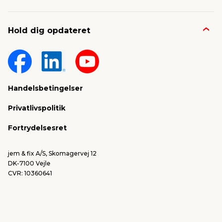
Job & karriere
Kontakt og FAQ
Hold dig opdateret
Nyheder & presse
Gavekort
Om jem & fix
Fragt & levering
Sponsorater & projekter
Reklamation
Handelsbetingelser
Konkurrencevindere
Varemærker
Privatlivspolitik
FSC®
Falske mails & svindel
Fortrydelsesret
Bliv leverandør/Become supplier
Fortryd ordre
jem & fix A/S, Skomagervej 12
DK-7100 Vejle
CVR: 10360641
Tlf. kundeservice: 79425942
Tlf. administration: 76413500
Email:
kundeservice@jemfix.com