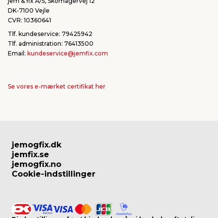
jem & fix A/S, Skomagervej 12
DK-7100 Vejle
CVR: 10360641
Tlf. kundeservice: 79425942
Tlf. administration: 76413500
Email:
kundeservice@jemfix.com
Se vores e-mærket certifikat her
jemogfix.dk
jemfix.se
jemogfix.no
Cookie-indstillinger