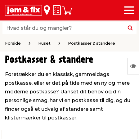
Menu
bage
bage
bage
bage
bage
bage
bage
bage
bage
Huskeseddel
Indkøbskurv
i
i
i
i
i
i
i
i
i
byggematerialer
haven
huset
vvs
el & belysning
maling & kemi
værktøj
bil & fritid
sæsonafslutning
Hvad står du og mangler?
Hvad står du og mangler?
stelse
gning
dsel & varme
værelse
kler
dørsmaling
ktøj
udstyr
nafslutning
Forside
Huset
Postkasser & standere
Postkasser & standere
 loft & vægge
oldning
t
ndørsbelysning
ndørsmaling
værktøj
udstyr
S
Foretrækker du en klassisk, gammeldags
Ing
& vinduer
møbler
tning
haner & armatur
dørsbelysning
udstyr
aring af værktøj
ing
postkasse, eller er det på tide med en ny og mere
var
moderne postkasse? Uanset dit behov og din
at
eplader
redskaber
er & ophæng
e
lder
ring & kemikalier
e maskiner
rtikler
personlige smag, har vi en postkasse til dig, og du
vis
finder også et udvalg af standere samt
klistermærker til postkasser.
& brædder
maskiner
ing & opbevaring
 & ventilation
t Home
el- & fugemasse
redskaber
ronik
ruktion
bygninger
ner & persienner
 & kloak
okker
r & spande
& underholdning