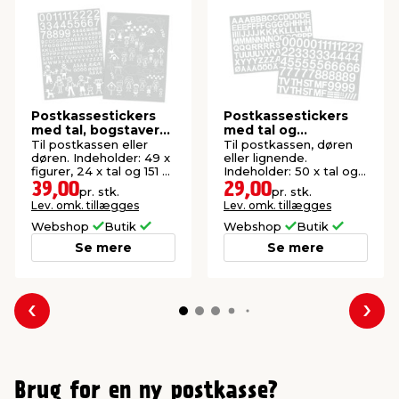
Postkassestickers
Postkassestickers
med tal, bogstaver
med tal og
og figurer hvid
bogstaver hvid
Til postkassen eller
Til postkassen, døren
døren. Indeholder: 49 x
eller lignende.
figurer, 24 x tal og 151 x
Indeholder: 50 x tal og
bogstaver.
144 x bogstaver.
39,00
29,00
pr. stk.
pr. stk.
Lev. omk. tillægges
Lev. omk. tillægges
Webshop
Butik
Webshop
Butik
Se mere
Se mere
Forrige
Næs
Brug for en ny postkasse?