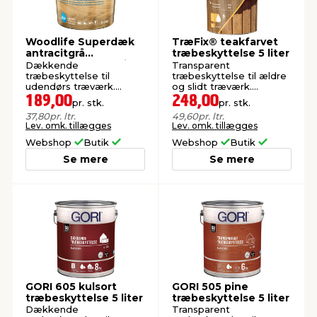
Woodlife Superdæk
TræFix® teakfarvet
antracitgrå
træbeskyttelse 5 liter
træbeskyttelse 5 liter
Dækkende
Transparent
træbeskyttelse til
træbeskyttelse til ældre
udendørs træværk.
og slidt træværk.
Vandbaseret.
Oliebaseret.
189,00
248,00
pr. stk.
pr. stk.
37,80
pr. ltr.
49,60
pr. ltr.
Lev. omk. tillægges
Lev. omk. tillægges
Webshop
Butik
Webshop
Butik
Se mere
Se mere
GORI 605 kulsort
GORI 505 pine
træbeskyttelse 5 liter
træbeskyttelse 5 liter
Dækkende
Transparent