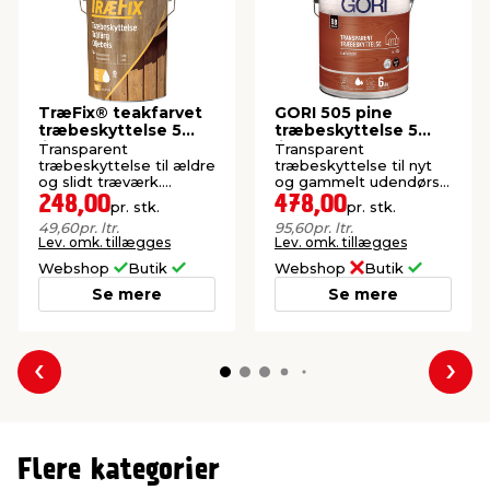
TræFix® teakfarvet
GORI 505 pine
træbeskyttelse 5
træbeskyttelse 5
liter
liter
Transparent
Transparent
træbeskyttelse til ældre
træbeskyttelse til nyt
og slidt træværk.
og gammelt udendørs
Oliebaseret.
træ. Oliebaseret.
248,00
478,00
pr. stk.
pr. stk.
49,60
pr. ltr.
95,60
pr. ltr.
Lev. omk. tillægges
Lev. omk. tillægges
Webshop
Butik
Webshop
Butik
Se mere
Se mere
Forrige
Næs
Flere kategorier