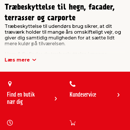
Træbeskyttelse til hegn, facader,
terrasser og carporte
Træbeskyttelse til udendørs brug sikrer, at dit
træværk holder til mange års omskifteligt vejr, og
giver dig samtidig muligheden for at sætte lidt
mere kulør på tilværelsen.
I jem & fix finder du træbeskyttelse i mange
forskellige farver, og du finder naturligvis både olie-
Læs mere
og vandbaserede udgaver. Leder du efter
transparent træbeskyttelse, finder du det også her.
Med transparent træbeskyttelse beskytter du dit
træværk mod vind og vejr samt tidens tand.
Find en butik
Kundeservice
Hvilken træbeskyttelse skal jeg
nær dig
vælge?
I jem & fix har vi et bredt udvalg af både vand- og
oliebaseret træbeskyttelse i mange kvaliteter.
Vælg som udgangspunkt vandbaseret