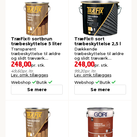
TræFix® sortbrun
TræFix® sort
træbeskyttelse 5 liter
træbeskyttelse 2,5 l
Transparent
Dækkende
træbeskyttelse til ældre
træbeskyttelse til ældre
og slidt træværk.
og slidt træværk.
Oliebaseret.
Oliebaseret.
248,00
248,00
pr. stk.
pr. stk.
49,60
pr. ltr.
99,20
pr. ltr.
Lev. omk. tillægges
Lev. omk. tillægges
Webshop
Butik
Webshop
Butik
Se mere
Se mere