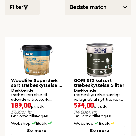
Filter
indretning
er & sikkerhed
 fittings
dsbelysning
eklædning
& udendørs spa
r & stilladser
e
behandling
ne, data & TV
& fritid
debeklædning
ing
asser & standere
rier
 sko
antning
ri & syltning
Woodlife Superdæk
GORI 612 kulsort
sort træbeskyttelse 5
træbeskyttelse 5 liter
liter
dyr & ukrudt
Dækkende
Dækkende
træbeskyttelse til
træbeskyttelse særligt
udendørs træværk.
velegnet til nyt træværk.
Vandbaseret.
Vandbaseret.
189,00
574,00
pr. stk.
pr. stk.
37,80
pr. ltr.
114,80
pr. ltr.
Lev. omk. tillægges
Lev. omk. tillægges
Webshop
Butik
Webshop
Butik
Se mere
Se mere