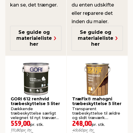
kan se, det trænger.
du enten udskifte
eller reparere det
inden du maler.
Se guide og
Se guide og
materialeliste
materialeliste
her
her
GORI 612 renhvid
TræFix® mahogni
træbeskyttelse 5 liter
træbeskyttelse 5 liter
Dækkende
Transparent
træbeskyttelse særligt
træbeskyttelse til ældre
velegnet til nyt træværk.
og slidt træværk.
Vandbaseret.
Oliebaseret.
559,00
248,00
pr. stk.
pr. stk.
111,80
pr. ltr.
49,60
pr. ltr.