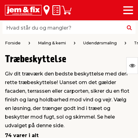
Menu
bage
bage
bage
bage
bage
bage
bage
bage
bage
Huskeseddel
Indkøbskurv
i
i
i
i
i
i
i
i
i
byggematerialer
haven
huset
vvs
el & belysning
maling & kemi
værktøj
bil & fritid
sæsonafslutning
Hvad står du og mangler?
Hvad står du og mangler?
stelse
gning
dsel & varme
værelse
kler
dørsmaling
ktøj
udstyr
nafslutning
Forside
Maling & kemi
Udendørsmaling
T
Træbeskyttelse
 loft & vægge
oldning
t
ndørsbelysning
ndørsmaling
værktøj
udstyr
S
Giv dit træværk den bedste beskyttelse med den
Ing
& vinduer
møbler
tning
haner & armatur
dørsbelysning
udstyr
aring af værktøj
ing
rette træbeskyttelse! Uanset om det gælder
var
facaden, terrassen eller carporten, sikrer du en flot
at
eplader
redskaber
er & ophæng
e
lder
ring & kemikalier
e maskiner
rtikler
finish og lang holdbarhed mod vind og vejr. Vælg
vis
en løsning, der trænger godt ind i træet og
beskytter mod fugt, sol og skimmel. Se hele
& brædder
maskiner
ing & opbevaring
 & ventilation
t Home
el- & fugemasse
redskaber
ronik
udvalget på denne side.
74 varer i alt
ruktion
bygninger
ner & persienner
 & kloak
okker
r & spande
& underholdning