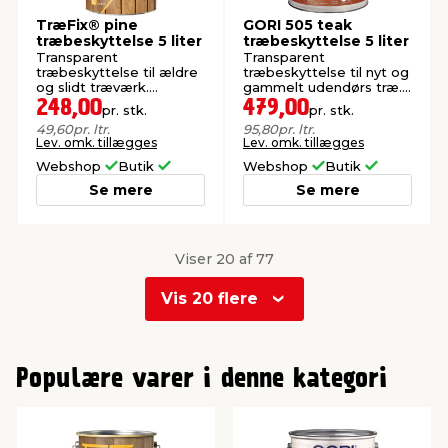
TræFix® pine
GORI 505 teak
træbeskyttelse 5 liter
træbeskyttelse 5 liter
Transparent
Transparent
træbeskyttelse til ældre
træbeskyttelse til nyt og
og slidt træværk.
gammelt udendørs træ.
Oliebaseret.
Oliebaseret.
248,00
479,00
pr. stk.
pr. stk.
49,60
pr. ltr.
95,80
pr. ltr.
Lev. omk. tillægges
Lev. omk. tillægges
Webshop
Butik
Webshop
Butik
Se mere
Se mere
Viser 20 af 77
Vis 20 flere
0
1
Populære varer i denne kategori
2
3