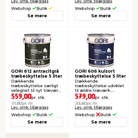
Lev. omk. tillægges
Lev. omk. tillægges
Webshop
Butik
Webshop
Butik
Se mere
Se mere
GORI 612 antracitgrå
GORI 606 kulsort
træbeskyttelse 5 liter
træbeskyttelse 5 liter
Dækkende
Dækkende
træbeskyttelse særligt
træbeskyttelse udviklet
velegnet til nyt træværk.
til ældre træværk.
Vandbaseret.
Vandbaseret,
559,00
579,00
pr. stk.
pr. stk.
olieforstærket.
111,80
pr. ltr.
115,80
pr. ltr.
Lev. omk. tillægges
Lev. omk. tillægges
Webshop
Butik
Webshop
Butik
Se mere
Se mere