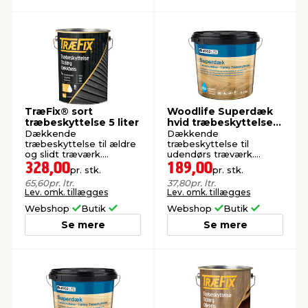
TræFix® sort
Woodlife Superdæk
træbeskyttelse 5 liter
hvid træbeskyttelse 5
liter
Dækkende
Dækkende
træbeskyttelse til ældre
træbeskyttelse til
og slidt træværk.
udendørs træværk.
Oliebaseret.
Vandbaseret.
328,00
189,00
pr. stk.
pr. stk.
65,60
pr. ltr.
37,80
pr. ltr.
Lev. omk. tillægges
Lev. omk. tillægges
Webshop
Butik
Webshop
Butik
Se mere
Se mere