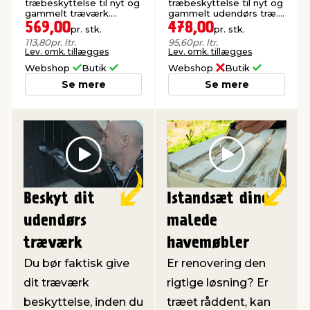
træbeskyttelse til nyt og
træbeskyttelse til nyt og
gammelt træværk.
gammelt udendørs træ.
Oliebaseret.
Oliebaseret.
569,00
478,00
pr. stk.
pr. stk.
113,80
pr. ltr.
95,60
pr. ltr.
Lev. omk. tillægges
Lev. omk. tillægges
Webshop
Butik
Webshop
Butik
Se mere
Se mere
Play
Play
Beskyt dit
Istandsæt dine
udendørs
malede
træværk
havemøbler
Du bør faktisk give
Er renovering den
dit træværk
rigtige løsning? Er
beskyttelse, inden du
træet råddent, kan