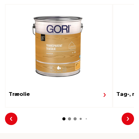
Træolie
Tag-, m
Forrige
Næs