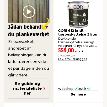
Play
Sådan behandler
GORI 612 kridt
du plankeværket
træbeskyttelse 5 liter
Dækkende
Er træværket
træbeskyttelse særligt
velegnet til nyt træværk.
angrebet af
Vandbaseret.
559,00
pr. stk.
belægninger, kan du
111,80
pr. ltr.
Lev. omk. tillægges
lade trærensen virke
et par dage, inden du
går videre.
Se guide og
materialeliste
Webshop
Butik
her
Se mere