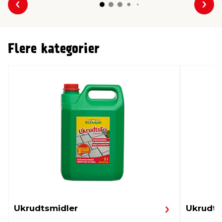
Forrige
Næs
Flere kategorier
Ukrudtsmidler
Ukrudt