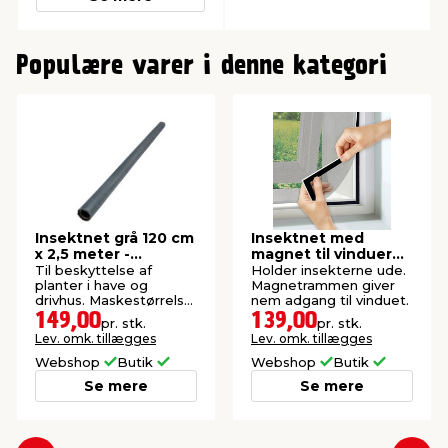
0
Populære varer i denne kategori
Insektnet grå 120 cm
Insektnet med
x 2,5 meter -
magnet til vinduer
Garden®
150 x 130 cm
Til beskyttelse af
Holder insekterne ude.
planter i have og
Magnetrammen giver
drivhus. Maskestørrelse:
nem adgang til vinduet.
1,4 mm.
149,00
139,00
pr. stk.
pr. stk.
Lev. omk. tillægges
Lev. omk. tillægges
Webshop
Butik
Webshop
Butik
Se mere
Se mere