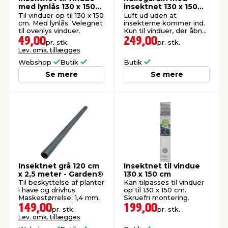
med lynlås 130 x 150
insektnet 130 x 150
cm
cm
Til vinduer op til 130 x 150
Luft ud uden at
cm. Med lynlås. Velegnet
insekterne kommer ind.
til ovenlys vinduer.
Kun til vinduer, der åbner
udad.
49,00
249,00
pr. stk.
pr. stk.
Lev. omk. tillægges
Webshop
Butik
Butik
Se mere
Se mere
Insektnet grå 120 cm
Insektnet til vindue
x 2,5 meter - Garden®
130 x 150 cm
Til beskyttelse af planter
Kan tilpasses til vinduer
i have og drivhus.
op til 130 x 150 cm.
Maskestørrelse: 1,4 mm.
Skruefri montering.
149,00
199,00
pr. stk.
pr. stk.
Lev. omk. tillægges