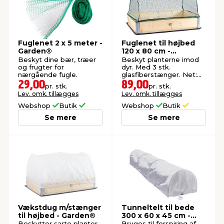
Fuglenet 2 x 5 meter -
Fuglenet til højbed
Garden®
120 x 80 cm -
Garden®
Beskyt dine bær, træer
Beskyt planterne imod
og frugter for
dyr. Med 3 stk.
nærgående fugle.
glasfiberstænger. Net:
16x16 mm.
29,00
89,00
pr. stk.
pr. stk.
Lev. omk. tillægges
Lev. omk. tillægges
Webshop
Butik
Webshop
Butik
Se mere
Se mere
Vækstdug m/stænger
Tunneltelt til bede
til højbed - Garden®
300 x 60 x 45 cm -
Garden®
Beskytter sarte planter
Bruges til forspiring af