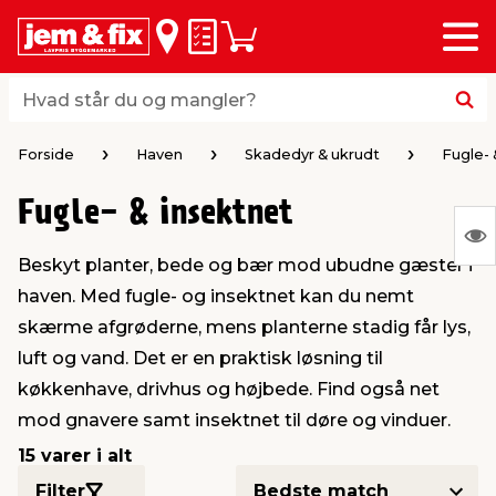
Menu
bage
bage
bage
bage
bage
bage
bage
bage
bage
Huskeseddel
Indkøbskurv
i
i
i
i
i
i
i
i
i
byggematerialer
haven
huset
vvs
el & belysning
maling & kemi
værktøj
bil & fritid
sæsonafslutning
Hvad står du og mangler?
Hvad står du og mangler?
stelse
gning
dsel & varme
værelse
kler
dørsmaling
ktøj
udstyr
nafslutning
Forside
Haven
Skadedyr & ukrudt
Fugle- 
Fugle- & insektnet
 loft & vægge
oldning
t
ndørsbelysning
ndørsmaling
værktøj
udstyr
S
Beskyt planter, bede og bær mod ubudne gæster i
Ing
& vinduer
møbler
tning
haner & armatur
dørsbelysning
udstyr
aring af værktøj
ing
haven. Med fugle- og insektnet kan du nemt
var
skærme afgrøderne, mens planterne stadig får lys,
at
eplader
redskaber
er & ophæng
e
lder
ring & kemikalier
e maskiner
rtikler
luft og vand. Det er en praktisk løsning til
vis
køkkenhave, drivhus og højbede. Find også net
mod gnavere samt insektnet til døre og vinduer.
& brædder
maskiner
ing & opbevaring
 & ventilation
t Home
el- & fugemasse
redskaber
ronik
15 varer i alt
ruktion
bygninger
ner & persienner
 & kloak
okker
r & spande
& underholdning
Filter