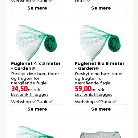
Webshop
Butik
Butik
Se mere
Se mere
Fuglenet 4 x 5 meter
Fuglenet 8 x 8 meter
- Garden®
- Garden®
Beskyt dine bær, træer
Beskyt dine bær, træer
og frugter for
og frugter for
nærgående fugle.
nærgående fugle.
34,50
59,00
pr. stk.
pr. stk.
Lev. omk. tillægges
Lev. omk. tillægges
Webshop
Butik
Webshop
Butik
Se mere
Se mere