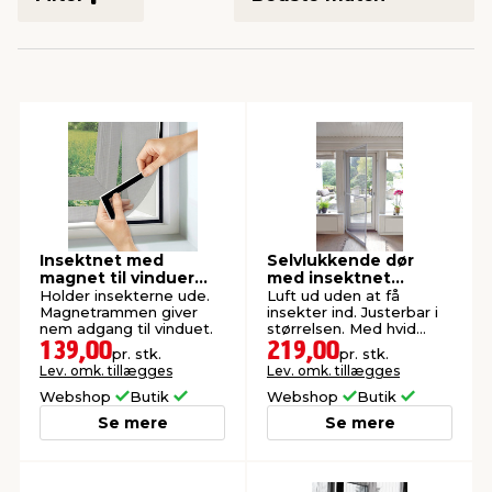
indretning
er & sikkerhed
 fittings
dsbelysning
eklædning
& udendørs spa
r & stilladser
e
behandling
ne, data & TV
& fritid
debeklædning
ing
asser & standere
rier
 sko
antning
ri & syltning
Insektnet med
Selvlukkende dør
magnet til vinduer
med insektnet
150 x 130 cm
210x100 cm
Holder insekterne ude.
Luft ud uden at få
Magnetrammen giver
insekter ind. Justerbar i
dyr & ukrudt
nem adgang til vinduet.
størrelsen. Med hvid
aluramme.
139,00
219,00
pr. stk.
pr. stk.
Lev. omk. tillægges
Lev. omk. tillægges
Webshop
Butik
Webshop
Butik
Se mere
Se mere