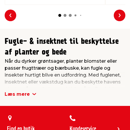
Forrige
Næs
Fugle- & insektnet til beskyttelse
af planter og bede
Når du dyrker grøntsager, planter blomster eller
passer frugttræer og bærbuske, kan fugle og
insekter hurtigt blive en udfordring. Med fuglenet,
insektnet eller vækstdug kan du beskytte havens
planter på en enkel og praktisk måde. Produkterne
Læs mere
er nemme at arbejde med og kan bruges i mange
forskellige områder af haven – fra køkkenhave og
drivhus til højbede og frugtbuske.
Uanset om du vil beskytte jordbær mod fugle eller
holde insekter væk fra salaten, findes der løsninger,
Find en butik
Kundeservice