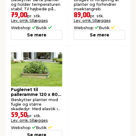
og holder temperaturen
planter og forhindrer
stabil. Til højbede på
insektangreb.
80×120 cm.
79,00
89,00
pr. stk.
pr. stk.
Lev. omk. tillægges
Lev. omk. tillægges
Webshop
Butik
Webshop
Butik
Se mere
Se mere
Fuglenet til
palleramme 120 x 80
cm - Garden®
Beskytter planter mod
fugle og større
skadedyr. Med elastik i
kanten.
59,50
pr. stk.
Lev. omk. tillægges
Webshop
Butik
Se mere