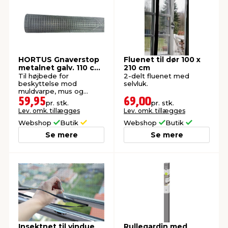
HORTUS Gnaverstop
Fluenet til dør 100 x
metalnet galv. 110 cm
210 cm
x 1,5 meter
Til højbede for
2-delt fluenet med
beskyttelse mod
selvluk.
muldvarpe, mus og
mosegrise.
59,95
69,00
pr. stk.
pr. stk.
Lev. omk. tillægges
Lev. omk. tillægges
Webshop
Butik
Webshop
Butik
Se mere
Se mere
Insektnet til vindue
Rullegardin med