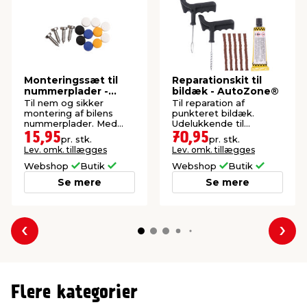
Monteringssæt til
Reparationskit til
nummerplader -
bildæk - AutoZone®
AutoZone®
Til nem og sikker
Til reparation af
montering af bilens
punkteret bildæk.
nummerplader. Med
Udelukkende til
skruer og skuehætter.
nødreparation.
15,95
70,95
pr. stk.
pr. stk.
Lev. omk. tillægges
Lev. omk. tillægges
Webshop
Butik
Webshop
Butik
Se mere
Se mere
Forrige
Næs
Flere kategorier