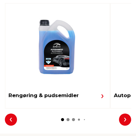
Rengøring & pudsemidler
Autopæ
Forrige
Næs