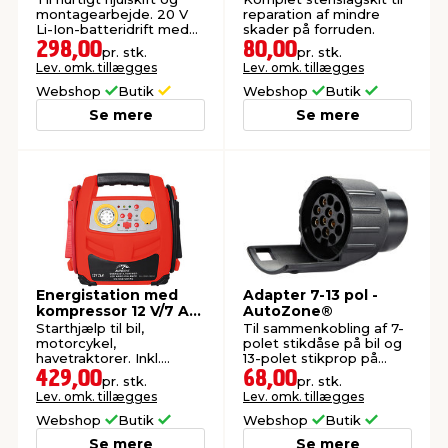
montagearbejde. 20 V
reparation af mindre
Li-Ion-batteridrift med
skader på forruden.
høj ydeevne.
298,00
80,00
pr. stk.
pr. stk.
Lev. omk. tillægges
Lev. omk. tillægges
Webshop
Butik
Webshop
Butik
Se mere
Se mere
Energistation med
Adapter 7-13 pol -
kompressor 12 V/7 Ah
AutoZone®
- AutoZone®
Starthjælp til bil,
Til sammenkobling af 7-
motorcykel,
polet stikdåse på bil og
havetraktorer. Inkl.
13-polet stikprop på
kompressor, LED
trailer.
429,00
68,00
pr. stk.
pr. stk.
arbejdslampe og USB
Lev. omk. tillægges
Lev. omk. tillægges
udtag.
Webshop
Butik
Webshop
Butik
Se mere
Se mere