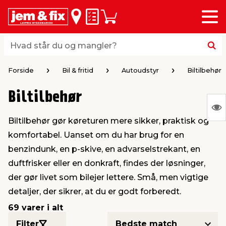
Menu
bage
bage
bage
bage
bage
bage
bage
bage
bage
Huskeseddel
Indkøbskurv
i
i
i
i
i
i
i
i
i
byggematerialer
haven
huset
vvs
el & belysning
maling & kemi
værktøj
bil & fritid
sæsonafslutning
Hvad står du og mangler?
Hvad står du og mangler?
stelse
gning
dsel & varme
værelse
kler
dørsmaling
ktøj
udstyr
nafslutning
Forside
Bil & fritid
Autoudstyr
Biltilbehør
Biltilbehør
 loft & vægge
oldning
t
ndørsbelysning
ndørsmaling
værktøj
udstyr
S
Biltilbehør gør køreturen mere sikker, praktisk og
Ing
& vinduer
møbler
tning
haner & armatur
dørsbelysning
udstyr
aring af værktøj
ing
komfortabel. Uanset om du har brug for en
var
benzindunk, en p-skive, en advarselstrekant, en
at
eplader
redskaber
er & ophæng
e
lder
ring & kemikalier
e maskiner
rtikler
duftfrisker eller en donkraft, findes der løsninger,
vis
der gør livet som bilejer lettere. Små, men vigtige
detaljer, der sikrer, at du er godt forberedt.
& brædder
maskiner
ing & opbevaring
 & ventilation
t Home
el- & fugemasse
redskaber
ronik
69 varer i alt
ruktion
bygninger
ner & persienner
 & kloak
okker
r & spande
& underholdning
Filter