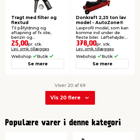
Tragt med filter og
Donkraft 2,25 ton lav
flextud
model - AutoZone®
Til påfyldning og
Lavprofil model, som kan
aftapning af fx olie,
komme ind under de
benzin og
fleste biler. Løftehøjde:
sprinklervæske.
85-365 mm.
25,00
378,00
pr. stk.
pr. stk.
Lev. omk. tillægges
Lev. omk. tillægges
Webshop
Butik
Webshop
Butik
Se mere
Se mere
Viser 20 af 69
Vis 20 flere
0
1
Populære varer i denne kategori
2
3