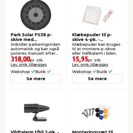
Park Solar FS38 p-
Klæbepuder til p-
skive med
skive 4-pk. -
solcelleteknologi
AutoZone®
Indstiller parkeringstiden
Klæbepuder kan bruges
automatisk og kan også
til at montere p-skive
justeres manuelt efter
eller trafikalarm i bilen.
behov.
318,00
15,95
pr. stk.
pr. stk.
Lev. omk. tillægges
Lev. omk. tillægges
Webshop
Butik
Webshop
Butik
Se mere
Se mere
Vildtalarm t/bil 2-pk. -
Monteringssæt til