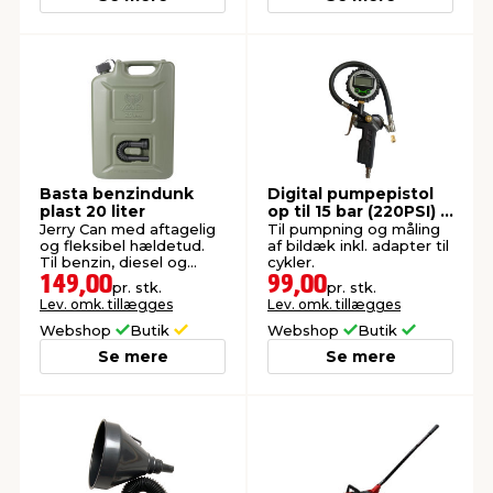
Basta benzindunk
Digital pumpepistol
plast 20 liter
op til 15 bar (220PSI) -
PRIZE®
Jerry Can med aftagelig
Til pumpning og måling
og fleksibel hældetud.
af bildæk inkl. adapter til
Til benzin, diesel og
cykler.
lignende.
149,00
99,00
pr. stk.
pr. stk.
Lev. omk. tillægges
Lev. omk. tillægges
Webshop
Butik
Webshop
Butik
Se mere
Se mere