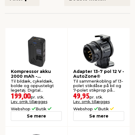
indretning
er & sikkerhed
 fittings
dsbelysning
eklædning
& udendørs spa
r & stilladser
e
behandling
ne, data & TV
& fritid
debeklædning
ing
asser & standere
rier
 sko
antning
ri & syltning
Kompressor akku
Adapter 13-7 pol 12 V -
2000 mAh -
AutoZone®
AutoZone®
Til bildæk, cykeldæk,
Til sammenkobling af 13-
bolde og oppusteligt
polet stikdåse på bil og
dyr & ukrudt
legetøj. Digital
7-polet stikprop på
trykindikator og LED-lys.
trailer.
199,00
49,95
pr. stk.
pr. stk.
Lev. omk. tillægges
Lev. omk. tillægges
Webshop
Butik
Webshop
Butik
Se mere
Se mere