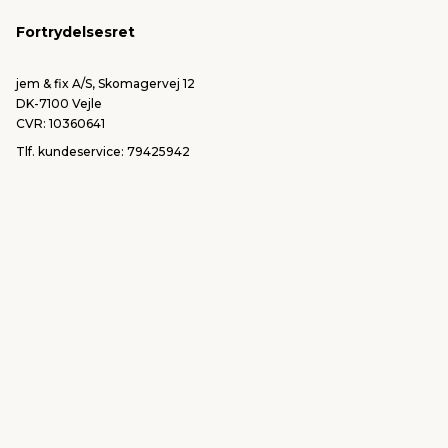
FSC®
Falske mails & svindel
Fortrydelsesret
Bliv leverandør/Become supplier
Fortryd ordre
jem & fix A/S, Skomagervej 12
DK-7100 Vejle
CVR: 10360641
Tlf. kundeservice: 79425942
Tlf. administration: 76413500
Email:
kundeservice@jemfix.com
Se vores e-mærket certifikat her
jemogfix.dk
jemfix.se
jemogfix.no
Cookie-indstillinger