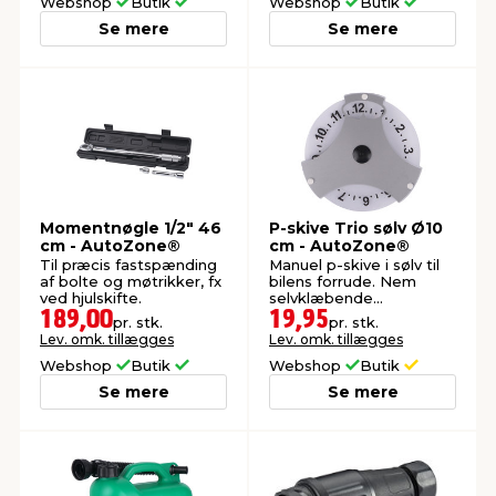
Webshop
Butik
Webshop
Butik
Se mere
Se mere
Momentnøgle 1/2" 46
P-skive Trio sølv Ø10
cm - AutoZone®
cm - AutoZone®
Til præcis fastspænding
Manuel p-skive i sølv til
af bolte og møtrikker, fx
bilens forrude. Nem
ved hjulskifte.
selvklæbende
montering.
189,00
19,95
pr. stk.
pr. stk.
Lev. omk. tillægges
Lev. omk. tillægges
Webshop
Butik
Webshop
Butik
Se mere
Se mere