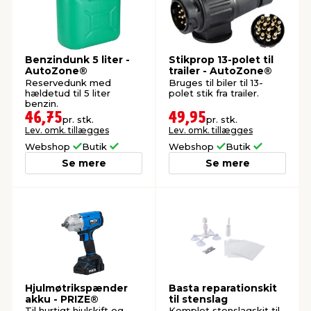
Benzindunk 5 liter -
Stikprop 13-polet til
AutoZone®
trailer - AutoZone®
Reservedunk med
Bruges til biler til 13-
hældetud til 5 liter
polet stik fra trailer.
benzin.
46,75
49,95
pr. stk.
pr. stk.
Lev. omk. tillægges
Lev. omk. tillægges
Webshop
Butik
Webshop
Butik
Se mere
Se mere
Hjulmøtrikspænder
Basta reparationskit
akku - PRIZE®
til stenslag
Til hurtigt hjulskift og
Komplet stenslagskit til