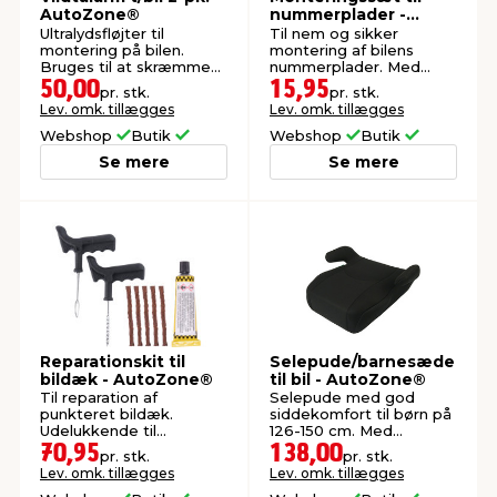
AutoZone®
nummerplader -
AutoZone®
Ultralydsfløjter til
Til nem og sikker
montering på bilen.
montering af bilens
Bruges til at skræmme
nummerplader. Med
dyr væk og aktiveres
skruer og skuehætter.
50,00
15,95
pr. stk.
pr. stk.
ved 50 km/t.
Lev. omk. tillægges
Lev. omk. tillægges
Webshop
Butik
Webshop
Butik
Se mere
Se mere
Reparationskit til
Selepude/barnesæde
bildæk - AutoZone®
til bil - AutoZone®
Til reparation af
Selepude med god
punkteret bildæk.
siddekomfort til børn på
Udelukkende til
126-150 cm. Med
nødreparation.
aftageligt betræk.
70,95
138,00
pr. stk.
pr. stk.
Lev. omk. tillægges
Lev. omk. tillægges