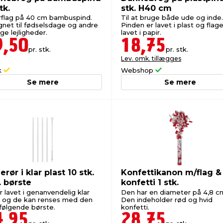
tk.
stk. H40 cm
rflag på 40 cm bambuspind.
Til at bruge både ude og inde.
gnet til fødselsdage og andre
Pinden er lavet i plast og flage
ige lejligheder.
lavet i papir.
9,50
18,75
pr. stk.
pr. stk.
Lev. omk. tillægges
k
Webshop
Se mere
Se mere
rør i klar plast 10 stk.
Konfettikanon m/flag &
. børste
konfetti 1 stk.
 lavet i genanvendelig klar
Den har en diameter på 4,8 c
t og de kan renses med den
Den indeholder rød og hvid
ølgende børste.
konfetti.
4,95
28,75