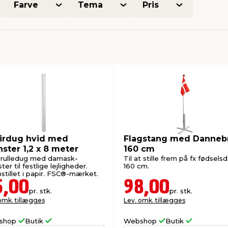
Farve
Tema
Pris
irdug hvid med
Flagstang med Danneb
ster 1,2 x 8 meter
160 cm
 rulledug med damask-
Til at stille frem på fx fødsels
er til festlige lejligheder.
160 cm.
Fremstillet i papir. FSC®-mærket.
5,00
98,00
pr. stk.
pr. stk.
omk. tillægges
Lev. omk. tillægges
shop
Butik
Webshop
Butik