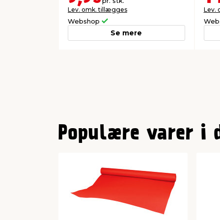
pr. stk.
Lev. omk. tillægges
Lev. 
Webshop
Web
Se mere
0
1
Populære varer i 
2
3
4