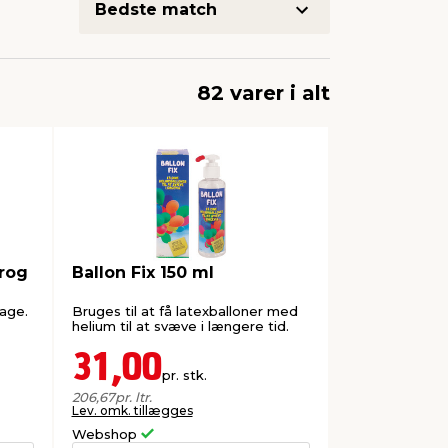
82 varer i alt
rog
Ballon Fix 150 ml
dage.
Bruges til at få latexballoner med
helium til at svæve i længere tid.
31,00
pr. stk.
206,67
pr. ltr.
Lev. omk. tillægges
Webshop