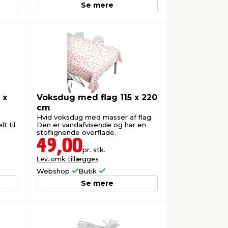
Se mere
 x
Voksdug med flag 115 x 220
cm
Hvid voksdug med masser af flag.
t til
Den er vandafvisende og har en
stoflignende overflade.
49,00
pr. stk.
Lev. omk. tillægges
Webshop
Butik
Se mere