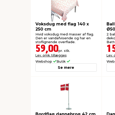
Voksdug med flag 140 x
Bal
250 cm
Ø50
Hvid voksdug med masser af flag.
2 ba
Den er vandafvisende og har en
dekor
stoflignende overflade.
Batt
59,00
1
pr. stk.
Lev. omk. tillægges
Lev. 
Webshop
Butik
Web
Se mere
Bordflag dannebrog 42 cm
Dan