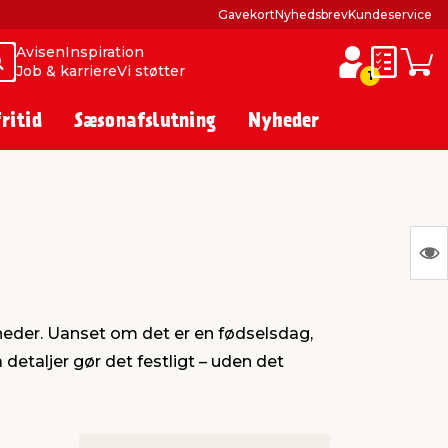
Gavekort
Nyhedsbrev
Kundeservice
Avisen
Inspiration
Søg
Søg
Job & karriere
Vi støtter
Huskesed
Indkø
1
fritid
Sæsonafslutning
Nyheder
S
Ing
var
heder. Uanset om det er en fødselsdag,
at
etaljer gør det festligt – uden det
vis