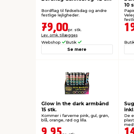
10 s
Bordflag til fødselsdag og andre
Papi
festlige lejligheder.
Vele
festl
79,00
1
pr. stk.
Lev. omk. tillægges
Webshop
Butik
Buti
Se mere
Glow in the dark armbånd
Suge
15 stk.
inkl
Kommer i farverne pink, gul, grøn,
De er
blå, orange, rød og lilla.
plas
medf
9,95
1