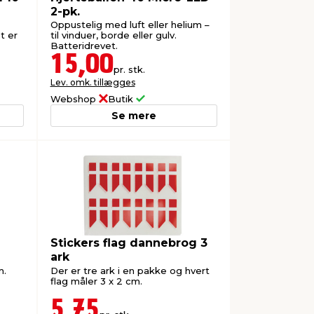
2-pk.
Oppustelig med luft eller helium –
t er
til vinduer, borde eller gulv.
Batteridrevet.
15,00
pr. stk.
Lev. omk. tillægges
Webshop
Butik
Se mere
Stickers flag dannebrog 3
ark
m.
Der er tre ark i en pakke og hvert
flag måler 3 x 2 cm.
5,75