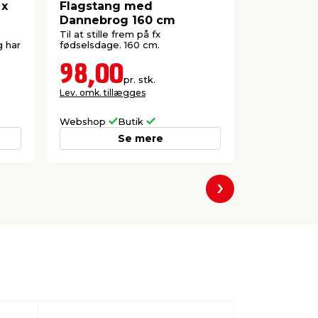
 x
Flagstang med
Papirdug
Dannebrog 160 cm
1,2 x 5 me
Til at stille frem på fx
Hvid rulled
g har
fødselsdage. 160 cm.
dannebrogsfl
lejligheder. 
FSC®-mærk
98,00
25,0
pr. stk.
Lev. omk. tillægges
Lev. omk. til
Webshop
Butik
Webshop
Se mere
Næste