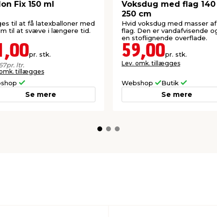
lon Fix 150 ml
Voksdug med flag 140
250 cm
es til at få latexballoner med
Hvid voksdug med masser af
um til at svæve i længere tid.
flag. Den er vandafvisende o
en stoflignende overflade.
1,00
59,00
pr. stk.
pr. stk.
Lev. omk. tillægges
67
pr. ltr.
 omk. tillægges
shop
Webshop
Butik
Se mere
Se mere