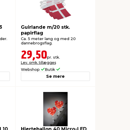
3
Guirlande m/20 stk.
papirflag
eder.
Ca. 5 meter lang og med 20
dannebrogsflag.
29,50
pr. stk.
Lev. omk. tillægges
Webshop
Butik
Se mere
 10
Hjerteballon 40 Micro-LED