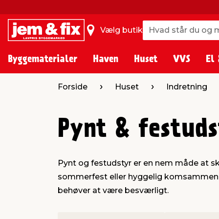
Hvad står du og m
Hvad står du og m
Vælg butik
Byggematerialer
Haven
Huset
VVS
El 
Forside
Huset
Indretning
Pynt & festuds
Pynt og festudstyr er en nem måde at sk
sommerfest eller hyggelig komsammen, kan
behøver at være besværligt.