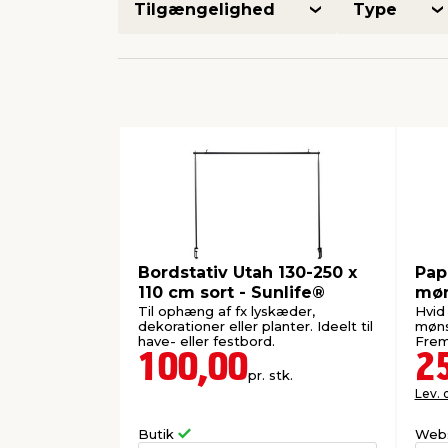
Tilgængelighed
Type
Bordstativ Utah 130-250 x
Pap
110 cm sort - Sunlife®
møn
Til ophæng af fx lyskæder,
Hvid
dekorationer eller planter. Ideelt til
mønst
have- eller festbord.
100,00
2
pr. stk.
Lev. 
Butik
Web