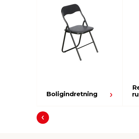
R
Boligindretning
r
Forrige