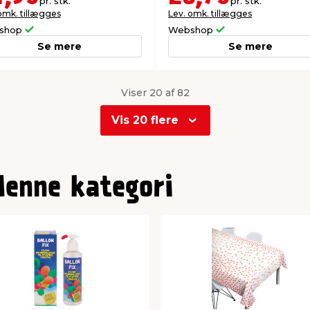
pr. stk.
pr. stk.
omk. tillægges
Lev. omk. tillægges
shop
Webshop
Se mere
Se mere
Viser 20 af 82
Vis 20 flere
denne kategori