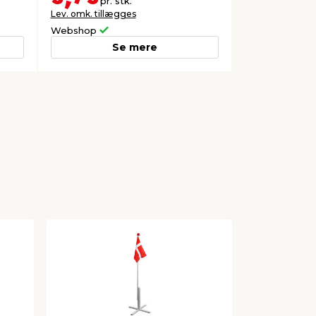
pr. stk.
Lev. omk. tillægges
Webshop
Se mere