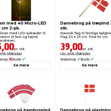
lon med 40 Micro-LED
Dannebrog på træpind 
 cm 2-pk.
stk.
lloner med LED-lyskæder til
Klassisk flag til festlige lejligh
ation til fest og højtid.
Flag 20 x 25 cm. Pind 50 cm.
eridrevet.
5,00
39,00
pr. stk.
pr. stk.
omk. tillægges
Lev. omk. tillægges
shop
Butik
Webshop
Butik
Se mere
Se mere
nebrog på bambuspind
Dannebrog på plastpind