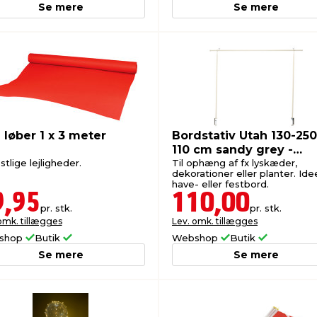
Se mere
Se mere
 løber 1 x 3 meter
Bordstativ Utah 130-250
110 cm sandy grey -
Sunlife®
estlige lejligheder.
Til ophæng af fx lyskæder,
dekorationer eller planter. Ideel
have- eller festbord.
9,95
110,00
pr. stk.
pr. stk.
omk. tillægges
Lev. omk. tillægges
shop
Butik
Webshop
Butik
Se mere
Se mere