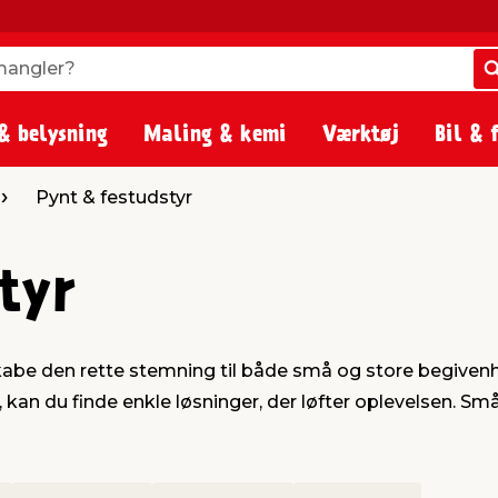
angler?
angler?
& belysning
Maling & kemi
Værktøj
Bil & 
Pynt & festudstyr
tyr
abe den rette stemning til både små og store begiven
 du finde enkle løsninger, der løfter oplevelsen. Små d