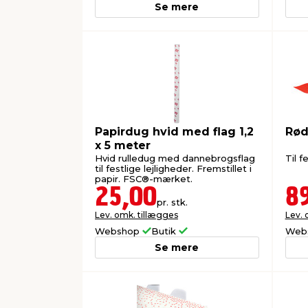
Se mere
Papirdug hvid med flag 1,2
Rød
x 5 meter
Hvid rulledug med dannebrogsflag
Til f
til festlige lejligheder. Fremstillet i
papir. FSC®-mærket.
25,00
8
pr. stk.
Lev. omk. tillægges
Lev. 
Webshop
Butik
Web
Se mere