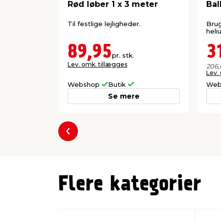
Rød løber 1 x 3 meter
Bal
Til festlige lejligheder.
Brug
heli
89,95
3
pr. stk.
Lev. omk. tillægges
206,
Lev.
Webshop
Butik
Web
Se mere
Forrige
Flere kategorier