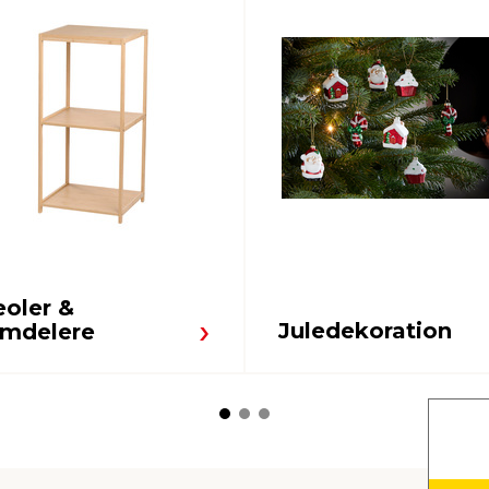
eoler &
Juledekoration
umdelere