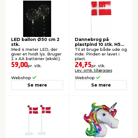
indretning
er & sikkerhed
 fittings
dsbelysning
eklædning
& udendørs spa
r & stilladser
e
behandling
ne, data & TV
& fritid
LED ballon Ø50 cm 2
Dannebrog på
stk.
plastpind 10 stk. H50
cm
Med 4 meter LED, der
Til at bruge både ude og
debeklædning
ing
asser & standere
rier
 sko
giver et hvidt lys. Bruger
inde. Pinden er lavet i
2 x AA batterier (ekskl.).
plast.
59,00
24,75
pr. stk.
pr. stk.
Lev. omk. tillægges
antning
ri & syltning
Webshop
Webshop
Se mere
Se mere
dyr & ukrudt