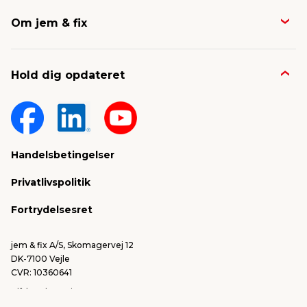
både sjove, dekorative og en nem måde at fylde
Butikker & åbningstider
rummet med farve og festlighed. Her finder du
Om jem & fix
både klassiske balloner i forskellige farver og
Avisen
størrelser – perfekte til at samle i buketter, hænge
fra loftet eller pynte bordet med. Skal der markeres
Job & karriere
Kontakt og FAQ
en særlig milepæl, som en rund fødselsdag eller
Hold dig opdateret
jubilæum, så er talballoner et oplagt valg. De store
Nyheder & presse
Gavekort
folieballoner i form af tal er populære til både
børnefødselsdage og voksenfester, og de giver et
Om jem & fix
Fragt & levering
flot blikfang til både dekoration og billeder.
Sponsorater & projekter
Reklamation
Nem gør-det-selv festpynt
Handelsbetingelser
Konkurrencevindere
Varemærker
Det gode ved festpynt er, at du ikke behøver bruge
Privatlivspolitik
en formue for at skabe en hyggelig og festlig
FSC®
Falske mails & svindel
atmosfære. Vores udvalg er nøje udvalgt til dig, der
Fortrydelsesret
gerne vil gøre det selv – både når det gælder
Bliv leverandør/Become supplier
Fortryd ordre
forberedelser og oppyntning. Du får funktionelle
løsninger i god kvalitet til lave priser, så du nemt
jem & fix A/S, Skomagervej 12
kan gøre festen personlig uden at gå på
DK-7100 Vejle
kompromis med budgettet. Og med smarte
CVR: 10360641
løsninger som engangsduge og genanvendeligt
Tlf. kundeservice: 79425942
pynt, bliver oprydningen bagefter også meget
Tlf. administration: 76413500