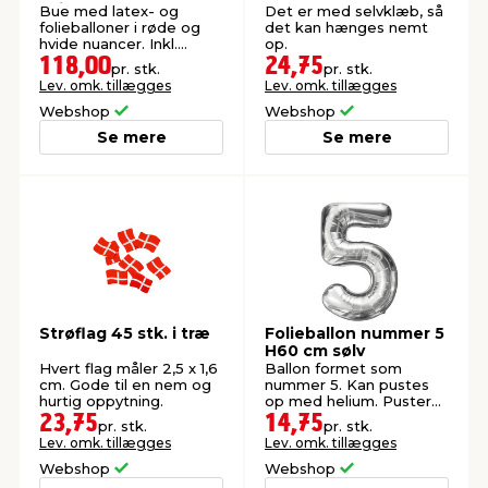
hvid
cm guld
Bue med latex- og
Det er med selvklæb, så
folieballoner i røde og
det kan hænges nemt
hvide nuancer. Inkl.
op.
limdutter og ballontape.
118,00
24,75
pr. stk.
pr. stk.
Lev. omk. tillægges
Lev. omk. tillægges
Webshop
Webshop
Se mere
Se mere
Strøflag 45 stk. i træ
Folieballon nummer 5
H60 cm sølv
Hvert flag måler 2,5 x 1,6
Ballon formet som
cm. Gode til en nem og
nummer 5. Kan pustes
hurtig oppytning.
op med helium. Pusterør
medfølger.
23,75
14,75
pr. stk.
pr. stk.
Lev. omk. tillægges
Lev. omk. tillægges
Webshop
Webshop