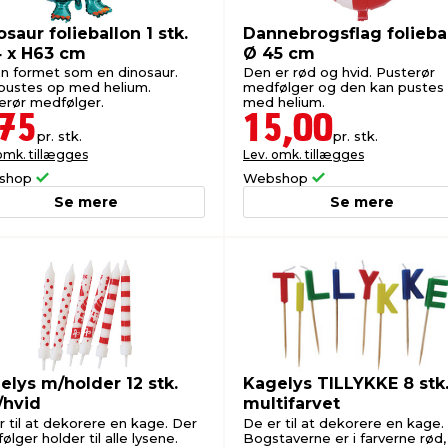
saur folieballon 1 stk.
Dannebrogsflag folieba
 x H63 cm
Ø 45 cm
on formet som en dinosaur.
Den er rød og hvid. Pusterør
pustes op med helium.
medfølger og den kan pustes
erør medfølger.
med helium.
,75
15,00
pr. stk.
pr. stk.
omk. tillægges
Lev. omk. tillægges
shop
Webshop
Se mere
Se mere
elys m/holder 12 stk.
Kagelys TILLYKKE 8 stk
/hvid
multifarvet
r til at dekorere en kage. Der
De er til at dekorere en kage.
lger holder til alle lysene.
Bogstaverne er i farverne rød, 