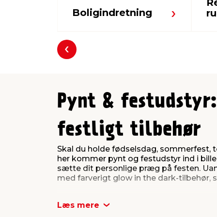
R
Boligindretning
r
Forrige
Pynt & festudstyr
festligt tilbehør
Skal du holde fødselsdag, sommerfest, 
her kommer pynt og festudstyr ind i bille
sætte dit personlige præg på festen. Uanse
med farverigt glow in the dark-tilbehør, 
Gør bordet festkl
Læs mere