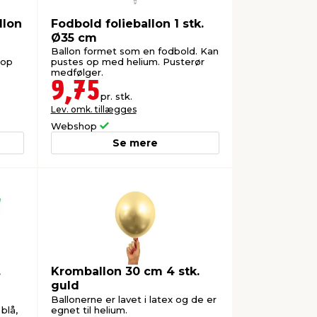
llon
Fodbold folieballon 1 stk.
Ø35 cm
Ballon formet som en fodbold. Kan
 op
pustes op med helium. Pusterør
medfølger.
9,75
pr. stk.
Lev. omk. tillægges
Webshop
Se mere
.
Kromballon 30 cm 4 stk.
guld
Ballonerne er lavet i latex og de er
blå,
egnet til helium.