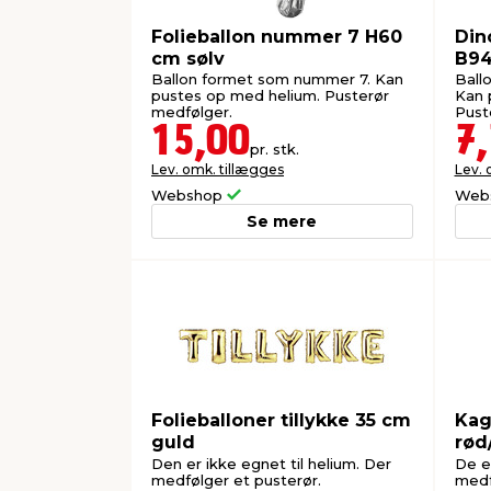
Folieballon nummer 7 H60
Dino
cm sølv
B94
Ballon formet som nummer 7. Kan
Ball
pustes op med helium. Pusterør
Kan 
medfølger.
Pust
15,00
7
pr. stk.
Lev. omk. tillægges
Lev. 
Webshop
Web
Se mere
Folieballoner tillykke 35 cm
Kag
guld
rød
Den er ikke egnet til helium. Der
De e
medfølger et pusterør.
medfø