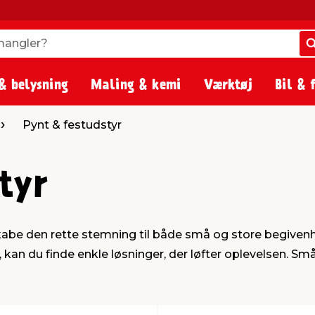
angler?
angler?
& belysning
Maling & kemi
Værktøj
Bil & 
Pynt & festudstyr
tyr
abe den rette stemning til både små og store begiven
 du finde enkle løsninger, der løfter oplevelsen. Små d