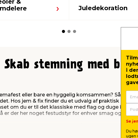
eoler &
Juledekoration
umdelere
Tilm
: Skab stemning med ball
nyh
i de
lodt
gave
temafest eller bare en hyggelig komsammen? Så er det 
det. Hos jem & fix finder du et udvalg af praktisk og de
t om du er til det klassiske med flag og duge i rødt og h
så er der her noget festudstyr for enhver smag og anled
Se jem
ar med en festlig dug til
Du hør
ugen v