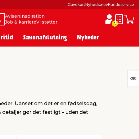
Gavekort
Nyhedsbrev
Kundeservice
Avisen
Inspiration
Søg
Søg
Job & karriere
Vi støtter
Huskesed
Indkø
1
fritid
Sæsonafslutning
Nyheder
S
Ing
var
heder. Uanset om det er en fødselsdag,
at
etaljer gør det festligt – uden det
vis