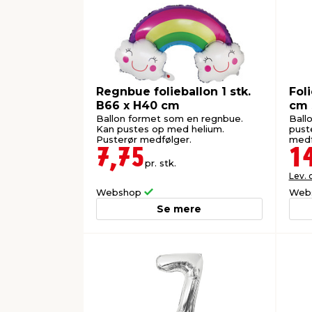
Regnbue folieballon 1 stk.
Fol
B66 x H40 cm
cm 
Ballon formet som en regnbue.
Ball
Kan pustes op med helium.
pust
Pusterør medfølger.
medf
7,75
1
pr. stk.
Lev. 
Webshop
Web
Se mere