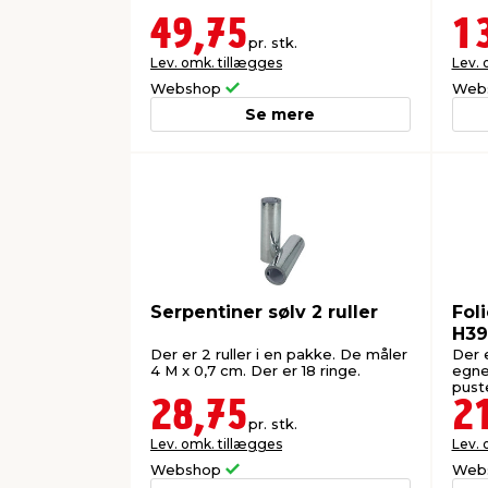
49,75
1
pr. stk.
Lev. omk. tillægges
Lev. 
Webshop
Web
Se mere
Serpentiner sølv 2 ruller
Fol
H39
Der er 2 ruller i en pakke. De måler
Der e
4 M x 0,7 cm. Der er 18 ringe.
egne
pust
28,75
2
pr. stk.
Lev. omk. tillægges
Lev. 
Webshop
Web