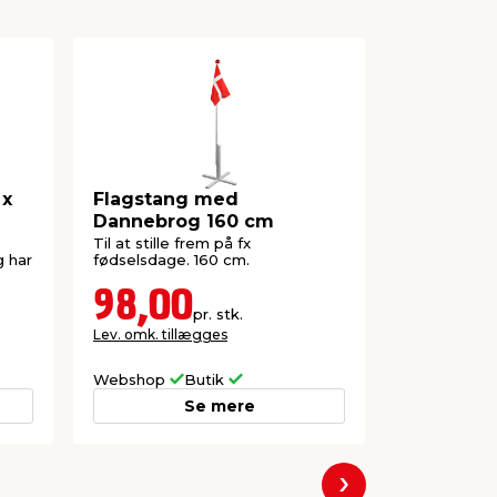
 x
Flagstang med
Papirdug
Dannebrog 160 cm
1,2 x 5 me
Til at stille frem på fx
Hvid rulled
g har
fødselsdage. 160 cm.
dannebrogsfl
lejligheder. 
FSC®-mærk
98,00
25,0
pr. stk.
Lev. omk. tillægges
Lev. omk. til
Webshop
Butik
Webshop
Se mere