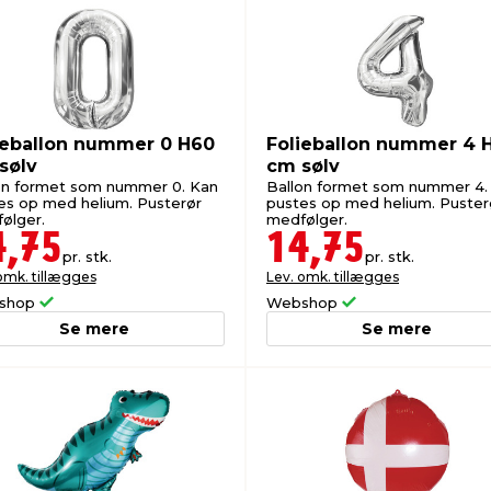
ieballon nummer 0 H60
Folieballon nummer 4 
sølv
cm sølv
on formet som nummer 0. Kan
Ballon formet som nummer 4.
es op med helium. Pusterør
pustes op med helium. Puster
ølger.
medfølger.
4,75
14,75
pr. stk.
pr. stk.
omk. tillægges
Lev. omk. tillægges
shop
Webshop
Se mere
Se mere