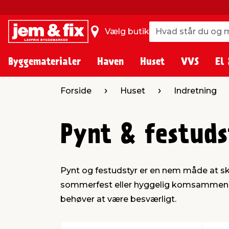
Hvad står du og m
Hvad står du og m
Vælg butik
Byggematerialer
Haven
Huset
VVS
El 
Forside
Huset
Indretning
Pynt & festuds
Pynt og festudstyr er en nem måde at sk
sommerfest eller hyggelig komsammen, kan
behøver at være besværligt.