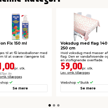
lon Fix 150 ml
Voksdug med flag 140
250 cm
es til at få latexballoner med
Hvid voksdug med masser af
um til at svæve i længere tid.
flag. Den er vandafvisende o
en stoflignende overflade.
1,00
59,00
pr. stk.
pr. stk.
Lev. omk. tillægges
67
pr. ltr.
 omk. tillægges
shop
Webshop
Butik
Se mere
Se mere