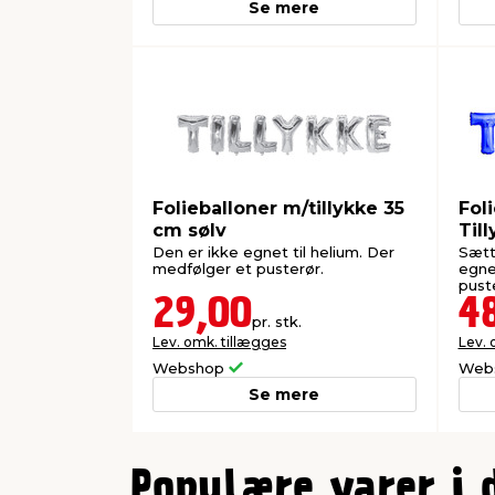
Se mere
Folieballoner m/tillykke 35
Fol
cm sølv
Til
Den er ikke egnet til helium. Der
Sætt
medfølger et pusterør.
egne
pust
29,00
4
pr. stk.
Lev. omk. tillægges
Lev. 
Webshop
Web
Se mere
0
1
Populære varer i 
2