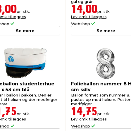
gul og grøn.
3,00
14,00
pr. stk.
pr. stk.
omk. tillægges
Lev. omk. tillægges
shop
Webshop
Se mere
Se mere
ieballon studenterhue
Folieballon nummer 8 
 x 53 cm blå
cm sølv
r 1 ballon i pakken. Den er
Ballon formet som nummer 8.
t til helium og der medfølger
pustes op med helium. Puster
erør.
medfølger.
1,75
14,75
pr. stk.
pr. stk.
omk. tillægges
Lev. omk. tillægges
shop
Webshop