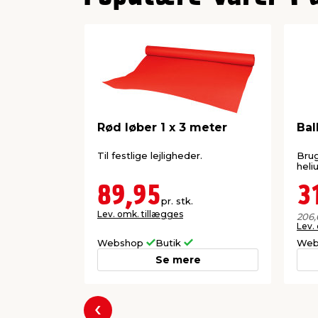
3
4
Rød løber 1 x 3 meter
Bal
Til festlige lejligheder.
Brug
heli
89,95
3
pr. stk.
Lev. omk. tillægges
206,
Lev.
Webshop
Butik
Web
Se mere