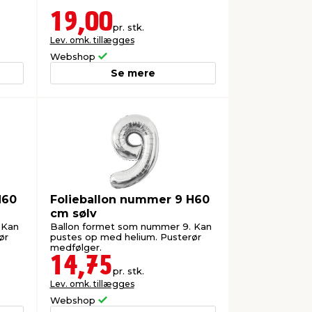
19,00
pr. stk.
Lev. omk. tillægges
Webshop
Se mere
H60
Folieballon nummer 9 H60
cm sølv
 Kan
Ballon formet som nummer 9. Kan
ør
pustes op med helium. Pusterør
medfølger.
14,75
pr. stk.
Lev. omk. tillægges
Webshop