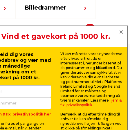
Billedrammer
Kunstig
Næste
Vind et gavekort på 1000 kr.
eld dig vores
Vi kan målrette vores nyhedsbreve
oner, duge og
efter, hvad vi tror, du er
edsbrev og vær med
interesseret i, herunder baseret på
n månedlige
dit postnummer og klikadfærd. Du
rækning om et
giver derudover samtykke til, at vi
kort på 1000 kr.
kan videregive din e-mailadresse
og postnummer til Meta Platforms
Ireland Limited og Google Ireland
detaljerne, der skaber stemningen – og
Limited for at målrette og
korativt festtilbehør, som gør det nemt at
optimere vores markedsføring på
tværs af kanaler. Læs mere i
jem &
vidt, eller vil give festen et ekstra pift
fix' privatlivspolitik
.
ning.
 & fix' privatlivspolitik her
Bemærk, at du efter tilmelding til
enhver tid kan afmelde dig
 anledningen
er fra os et par gange om
nyhedsbreve fra jem & fix igen ved
ia e-mail, når vi sender
at klikke på afmeldingslinket i