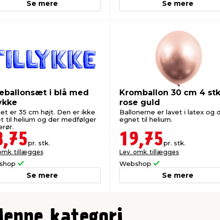
Se mere
Se mere
ieballonsæt i blå med
Kromballon 30 cm 4 stk
lykke
rose guld
et er 35 cm højt. Den er ikke
Ballonerne er lavet i latex og 
t til helium og der medfølger
egnet til helium.
erør.
8,75
19,75
pr. stk.
pr. stk.
omk. tillægges
Lev. omk. tillægges
shop
Webshop
Se mere
Se mere
denne kategori