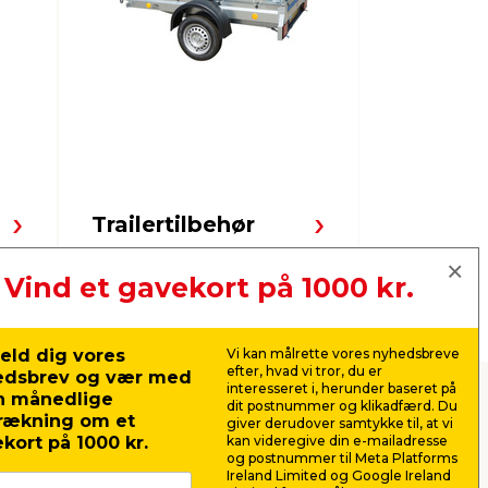
Motorol
Trailertilbehør
sprinkl
Vind et gavekort på 1000 kr.
Næste
eld dig vores
Vi kan målrette vores nyhedsbreve
efter, hvad vi tror, du er
edsbrev og vær med
interesseret i, herunder baseret på
n månedlige
dit postnummer og klikadfærd. Du
l lave priser
rækning om et
giver derudover samtykke til, at vi
kort på 1000 kr.
kan videregive din e-mailadresse
og postnummer til Meta Platforms
er, så dine køretøjer og maskiner altid er
Ireland Limited og Google Ireland