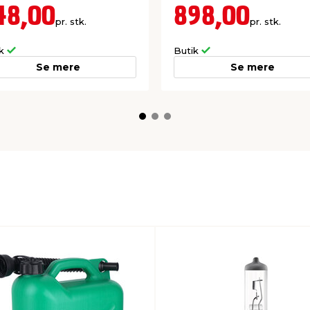
48,00
898,00
pr. stk.
pr. stk.
ik
Butik
Se mere
Se mere