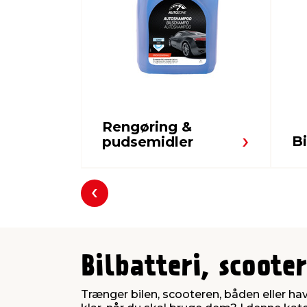
Rengøring &
Bi
pudsemidler
Forrige
Bilbatteri, scoote
Trænger bilen, scooteren, båden eller have