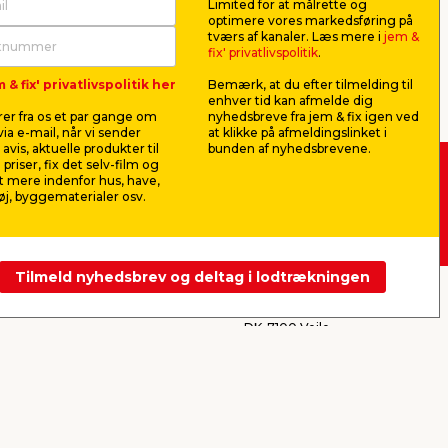
atterier, batteriladere og startkabler,
Limited for at målrette og
optimere vores markedsføring på
tværs af kanaler. Læs mere i
jem &
fix' privatlivspolitik
.
ter længere tids stilstand. Det samme
eri undgår du startproblemer og unødige
 & fix' privatlivspolitik her
Bemærk, at du efter tilmelding til
 du kan vælge den løsning, der passer til
enhver tid kan afmelde dig
er fra os et par gange om
nyhedsbreve fra jem & fix igen ved
ia e-mail, når vi sender
at klikke på afmeldingslinket i
avis, aktuelle produkter til
bunden af nyhedsbrevene.
il være forberedt på næste gang batteriet
 priser, fix det selv-film og
 mere indenfor hus, have,
 -
Køb i webshop
j, byggematerialer osv.
byt i butik
t andet kapacitet (Ah), startstrøm og
Tilmeld nyhedsbrev og deltag i lodtrækningen
r og båd. Vælger du et batteri med de
jem & fix A/S, Skomagervej 12
DK-7100 Vejle
MF-batterier. Det gør dem oplagte til
CVR: 10360641
 naturligvis også det i sortimentet –
Tlf. kundeservice: 79425942
Tlf. administration: 76413500
Email:
kundeservice@jemfix.com