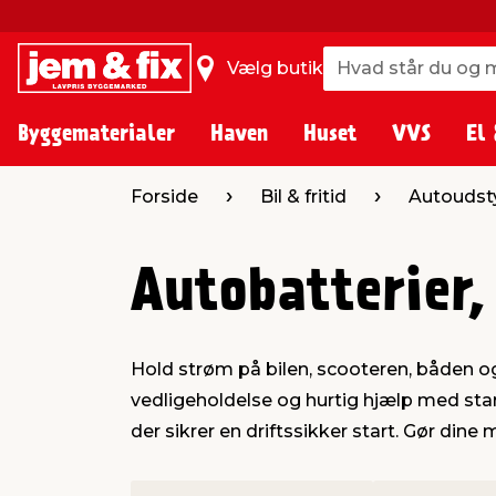
Hvad står du og m
Hvad står du og m
Vælg butik
Byggematerialer
Haven
Huset
VVS
El 
Forside
Bil & fritid
Autoudst
Autobatterier,
Hold strøm på bilen, scooteren, båden og 
vedligeholdelse og hurtig hjælp med start
der sikrer en driftssikker start. Gør dine