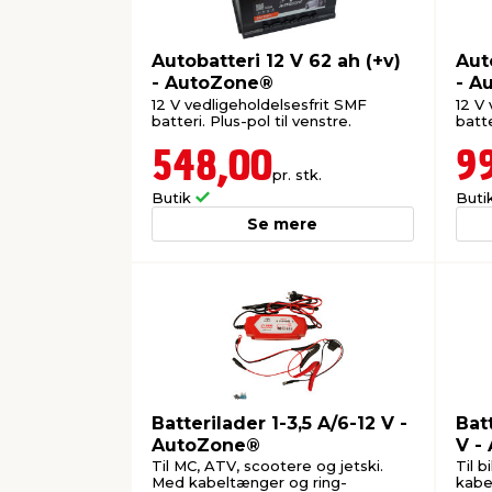
Autobatteri 12 V 62 ah (+v)
Aut
- AutoZone®
- A
12 V vedligeholdelsesfrit SMF
12 V
batteri. Plus-pol til venstre.
batte
548,00
9
pr. stk.
Butik
Buti
Se mere
Batterilader 1-3,5 A/6-12 V -
Batt
AutoZone®
V -
Til MC, ATV, scootere og jetski.
Til b
Med kabeltænger og ring-
kabe