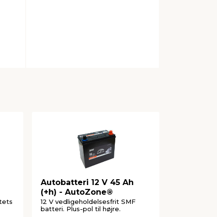
Autobatteri 12 V 45 Ah
Marine ba
(+h) - AutoZone®
(+v) - A
itets
12 V vedligeholdelsesfrit SMF
12 V kvalitet
batteri. Plus-pol til højre.
pol til venst