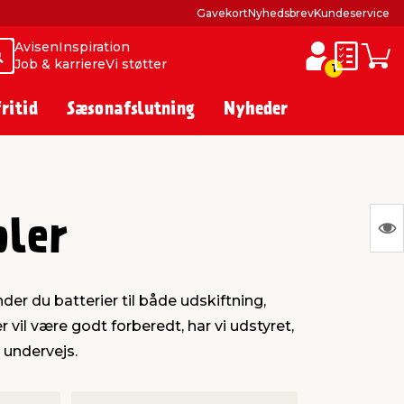
Gavekort
Nyhedsbrev
Kundeservice
Avisen
Inspiration
Søg
Søg
Job & karriere
Vi støtter
Huskesed
Indkø
1
fritid
Sæsonafslutning
Nyheder
bler
S
Ing
var
er du batterier til både udskiftning,
at
 vil være godt forberedt, har vi udstyret,
vis
r undervejs.