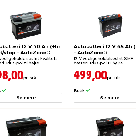
obatteri 12 V 70 Ah (+h)
Autobatteri 12 V 45 Ah (
rt/stop - AutoZone®
- AutoZone®
vedligeholdelsesfrit kvalitets
12 V vedligeholdelsesfrit SMF
ri. Plus-pol til højre.
batteri. Plus-pol til højre.
98,00
499,00
pr. stk.
pr. stk.
k
Butik
Se mere
Se mere