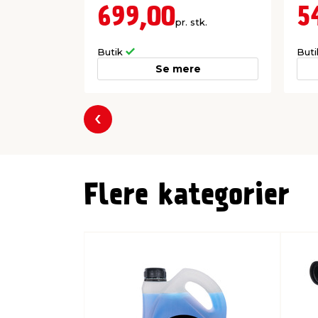
699,00
5
pr. stk.
Butik
But
Se mere
Forrige
Flere kategorier