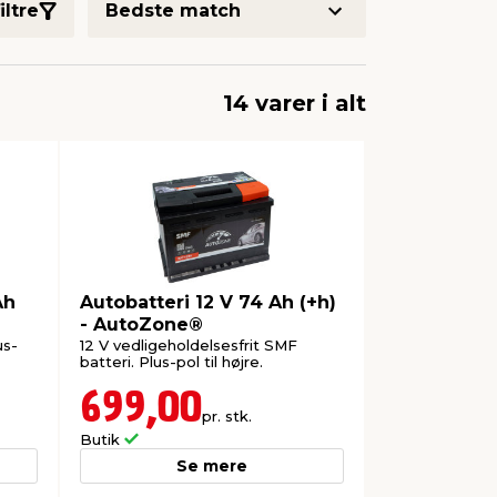
iltre
14 varer i alt
Ah
Autobatteri 12 V 74 Ah (+h)
- AutoZone®
us-
12 V vedligeholdelsesfrit SMF
batteri. Plus-pol til højre.
699,00
pr. stk.
Butik
Se mere