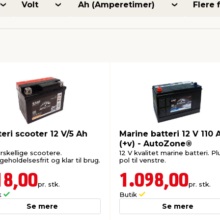
Volt
Ah (Amperetimer)
Flere f
teri scooter 12 V/5 Ah
Marine batteri 12 V 110 
(+v) - AutoZone®
orskellige scootere.
12 V kvalitet marine batteri. Pl
geholdelsesfrit og klar til brug.
pol til venstre.
18,00
1.098,00
pr. stk.
pr. stk.
k
Butik
Se mere
Se mere