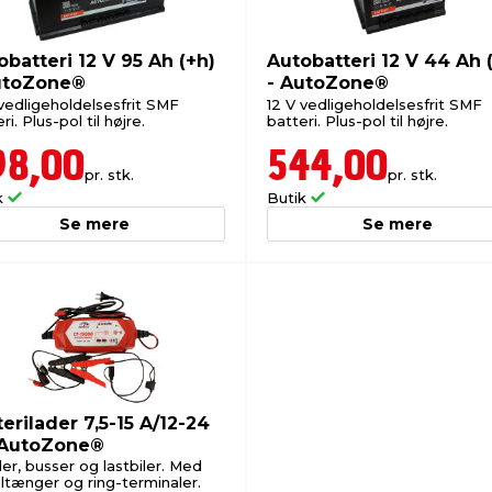
obatteri 12 V 95 Ah (+h)
Autobatteri 12 V 44 Ah 
utoZone®
- AutoZone®
 vedligeholdelsesfrit SMF
12 V vedligeholdelsesfrit SMF
ri. Plus-pol til højre.
batteri. Plus-pol til højre.
98,00
544,00
pr. stk.
pr. stk.
k
Butik
Se mere
Se mere
erilader 7,5-15 A/12-24
 AutoZone®
iler, busser og lastbiler. Med
ltænger og ring-terminaler.