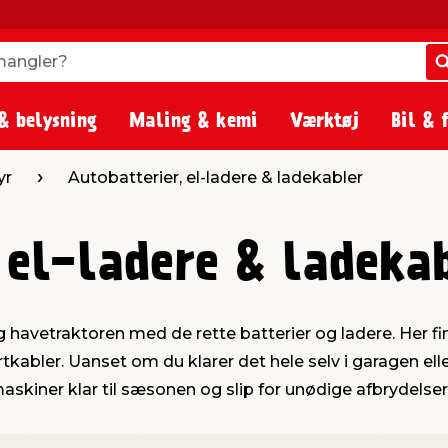
angler?
angler?
& belysning
Maling & kemi
Værktøj
Bil & 
yr
Autobatterier, el-ladere & ladekabler
 el-ladere & ladeka
havetraktoren med de rette batterier og ladere. Her find
kabler. Uanset om du klarer det hele selv i garagen eller
 maskiner klar til sæsonen og slip for unødige afbrydelse