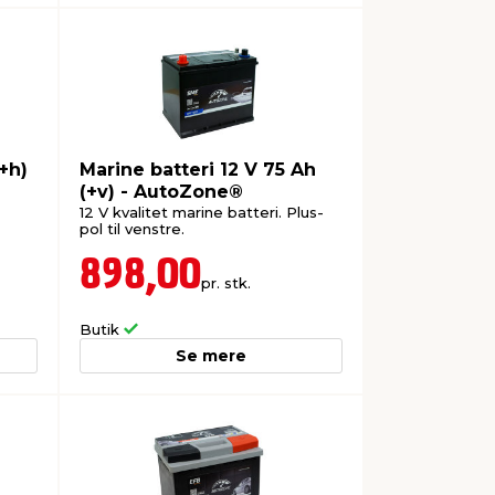
+h)
Marine batteri 12 V 75 Ah
(+v) - AutoZone®
12 V kvalitet marine batteri. Plus-
pol til venstre.
898,00
pr. stk.
Butik
Se mere