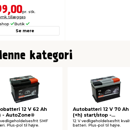
99,00
pr. stk.
omk. tillægges
shop
Butik
Se mere
denne kategori
obatteri 12 V 62 Ah
Autobatteri 12 V 70 Ah
) - AutoZone®
(+h) start/stop -
AutoZone®
 vedligeholdelsesfrit SMF
12 V vedligeholdelsesfrit kval
ri. Plus-pol til højre.
batteri. Plus-pol til højre.