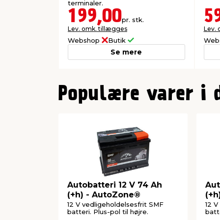
terminaler.
199,00
5
pr. stk.
Lev. omk. tillægges
Lev. 
Webshop
Butik
Web
Se mere
0
Populære varer i 
Autobatteri 12 V 74 Ah
Aut
(+h) - AutoZone®
(+h
12 V vedligeholdelsesfrit SMF
12 V
batteri. Plus-pol til højre.
batte