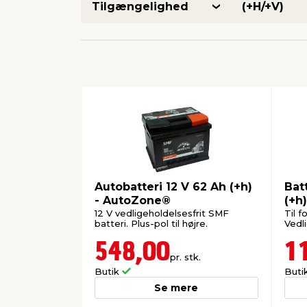
Tilgængelighed
(+H/+V)
Autobatteri 12 V 62 Ah (+h)
Bat
- AutoZone®
(+h)
12 V vedligeholdelsesfrit SMF
Til f
batteri. Plus-pol til højre.
Vedli
548,00
1
pr. stk.
Butik
Buti
Se mere