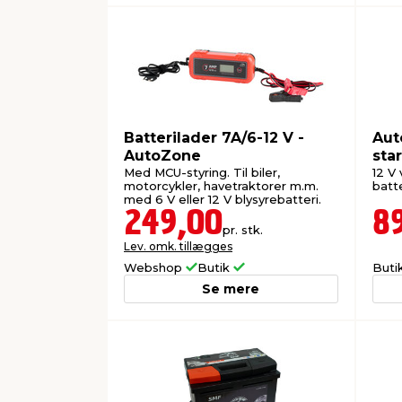
Batterilader 7A/6-12 V -
Aut
AutoZone
sta
Med MCU-styring. Til biler,
12 V 
motorcykler, havetraktorer m.m.
batte
med 6 V eller 12 V blysyrebatteri.
249,00
8
pr. stk.
Lev. omk. tillægges
Webshop
Butik
Buti
Se mere