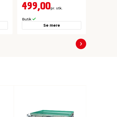
499,00
898,
pr. stk.
Butik
Butik
Se mere
Næste