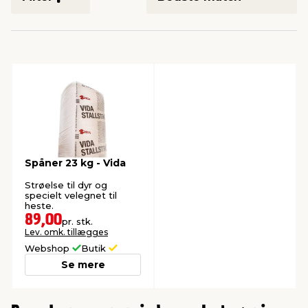
indretning
er & sikkerhed
 fittings
dsbelysning
eklædning
& udendørs spa
r & stilladser
e
behandling
ne, data & TV
& fritid
debeklædning
ing
asser & standere
rier
 sko
antning
ri & syltning
Spåner 23 kg - Vida
Strøelse til dyr og
specielt velegnet til
dyr & ukrudt
heste.
89,00
pr. stk.
Lev. omk. tillægges
Webshop
Butik
Se mere
0