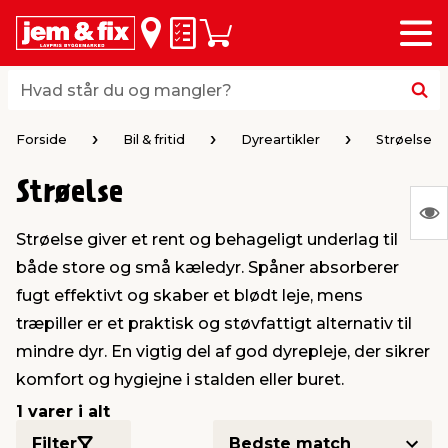
Menu
bage
bage
bage
bage
bage
bage
bage
bage
bage
Huskeseddel
Indkøbskurv
i
i
i
i
i
i
i
i
i
byggematerialer
haven
huset
vvs
el & belysning
maling & kemi
værktøj
bil & fritid
sæsonafslutning
Hvad står du og mangler?
Hvad står du og mangler?
stelse
gning
dsel & varme
værelse
kler
dørsmaling
ktøj
udstyr
nafslutning
Forside
Bil & fritid
Dyreartikler
Strøelse
Strøelse
 loft & vægge
oldning
t
ndørsbelysning
ndørsmaling
værktøj
udstyr
S
Strøelse giver et rent og behageligt underlag til
Ing
& vinduer
møbler
tning
haner & armatur
dørsbelysning
udstyr
aring af værktøj
ing
både store og små kæledyr. Spåner absorberer
var
fugt effektivt og skaber et blødt leje, mens
at
eplader
redskaber
er & ophæng
e
lder
ring & kemikalier
e maskiner
rtikler
træpiller er et praktisk og støvfattigt alternativ til
vis
mindre dyr. En vigtig del af god dyrepleje, der sikrer
komfort og hygiejne i stalden eller buret.
& brædder
maskiner
ing & opbevaring
 & ventilation
t Home
el- & fugemasse
redskaber
ronik
1 varer i alt
ruktion
bygninger
ner & persienner
 & kloak
okker
r & spande
& underholdning
Filter