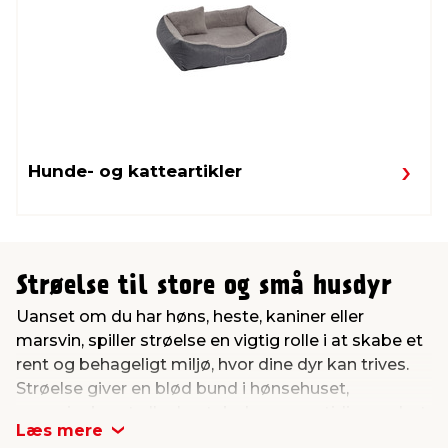
Hunde- og katteartikler
Strøelse til store og små husdyr
Uanset om du har høns, heste, kaniner eller
marsvin, spiller strøelse en vigtig rolle i at skabe et
rent og behageligt miljø, hvor dine dyr kan trives.
Strøelse giver en blød bund i hønsehuset,
marsvineburet eller hesteboksen samtidig med, at
Læs mere
det absorberer fugt, mindsker lugt og gør det