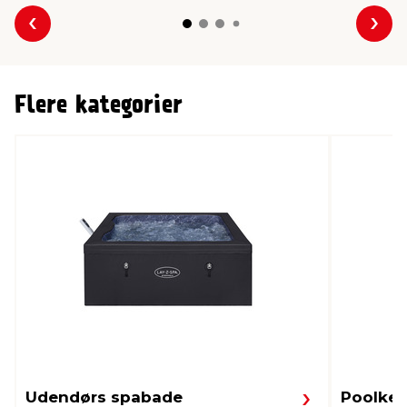
Forrige
Næs
Flere kategorier
Udendørs spabade
Poolkem