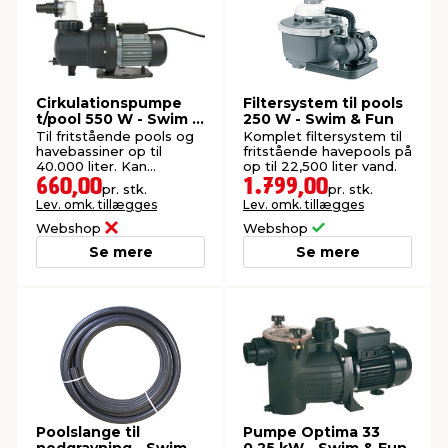
Cirkulationspumpe
Filtersystem til pools
t/pool 550 W - Swim &
250 W - Swim & Fun
Fun
Til fritstående pools og
Komplet filtersystem til
havebassiner op til
fritstående havepools på
40.000 liter. Kan
op til 22,500 liter vand.
anvendes i badevand
660,00
1.799,00
pr. stk.
pr. stk.
med klor- og
Lev. omk. tillægges
Lev. omk. tillægges
saltdesinfektion.
Webshop
Webshop
Se mere
Se mere
Poolslange til
Pumpe Optima 33
nedgravning - Swim &
0,25 kW - Swim & Fun