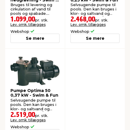
Fun
Bruges til levering og
Selvsugende pumpe til
cirkulation af vand til
pools. Den kan bruges i
pools og spabade.
klor- og saltvand og
Ø50/43 mm x 25 meter.
bruges i pools på op til
1.099,00
2.468,00
pr. stk.
pr. stk.
60.000 liter.
Lev. omk. tillægges
Lev. omk. tillægges
Webshop
Webshop
Se mere
Se mere
Pumpe Optima 50
0,37 kW - Swim & Fun
Selvsugende pumpe til
pools. Den kan bruges i
klor- og saltvand og
bruges i pools på op til
2.519,00
pr. stk.
67.500 liter.
Lev. omk. tillægges
Webshop