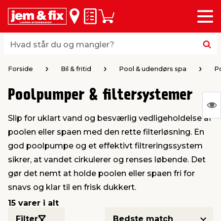
Menu
bage
bage
bage
bage
bage
bage
bage
bage
bage
Huskeseddel
Indkøbskurv
i
i
i
i
i
i
i
i
i
byggematerialer
haven
huset
vvs
el & belysning
maling & kemi
værktøj
bil & fritid
sæsonafslutning
Hvad står du og mangler?
Hvad står du og mangler?
stelse
gning
dsel & varme
værelse
kler
dørsmaling
ktøj
udstyr
nafslutning
Forside
Bil & fritid
Pool & udendørs spa
P
Poolpumper & filtersystemer
 loft & vægge
oldning
t
ndørsbelysning
ndørsmaling
værktøj
udstyr
S
Slip for uklart vand og besværlig vedligeholdelse af
Ing
& vinduer
møbler
tning
haner & armatur
dørsbelysning
udstyr
aring af værktøj
ing
poolen eller spaen med den rette filterløsning. En
var
god poolpumpe og et effektivt filtreringssystem
at
eplader
redskaber
er & ophæng
e
lder
ring & kemikalier
e maskiner
rtikler
sikrer, at vandet cirkulerer og renses løbende. Det
vis
gør det nemt at holde poolen eller spaen fri for
snavs og klar til en frisk dukkert.
& brædder
maskiner
ing & opbevaring
 & ventilation
t Home
el- & fugemasse
redskaber
ronik
15 varer i alt
ruktion
bygninger
ner & persienner
 & kloak
okker
r & spande
& underholdning
Filter