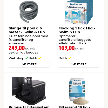
Slange til pool 6,6
Flocking Stick 1 kg -
meter - Swim & Fun
Swim & Fun
Til at forbinde pool med
Optimerer
fx sandfilter og
sandfilteranlæggets
solvarmer.
effektivitet. 8 stk.
249,00
109,00
pr. stk.
pr. stk.
Lev. omk. tillægges
Webshop
Butik
Butik
Se mere
Se mere
Pumpe til filtersystem
Filtersand 18 kg -