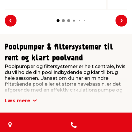
Forrige
Næs
Poolpumper & filtersystemer til
rent og klart poolvand
Poolpumper og filtersystemer er helt centrale, hvis
du vil holde din pool indbydende og klar til brug
hele sæsonen. Uanset om du har en mindre,
fritstående pool eller et større havebassin, er det
afgørende med en effektiv cirkulationspumpe og
et velfungerende filtersystem. Sammen sørger de
Læs mere
for, at vandet konstant cirkulerer og bliver renset
for snavs, så du får en bedre og mere hygiejnisk
badeoplevelse.
En poolpumpe – også kaldet en cirkulationspumpe
– trækker vandet gennem poolens filtersystem.