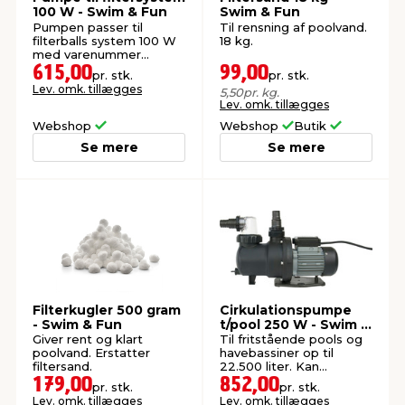
100 W - Swim & Fun
Swim & Fun
Pumpen passer til
Til rensning af poolvand.
filterballs system 100 W
18 kg.
med varenummer
9055859
615,00
99,00
pr. stk.
pr. stk.
Lev. omk. tillægges
5,50
pr. kg.
Lev. omk. tillægges
Webshop
Webshop
Butik
Se mere
Se mere
Filterkugler 500 gram
Cirkulationspumpe
- Swim & Fun
t/pool 250 W - Swim &
Fun
Giver rent og klart
Til fritstående pools og
poolvand. Erstatter
havebassiner op til
filtersand.
22.500 liter. Kan
anvendes i badevand
179,00
852,00
pr. stk.
pr. stk.
med klor- og
Lev. omk. tillægges
Lev. omk. tillægges