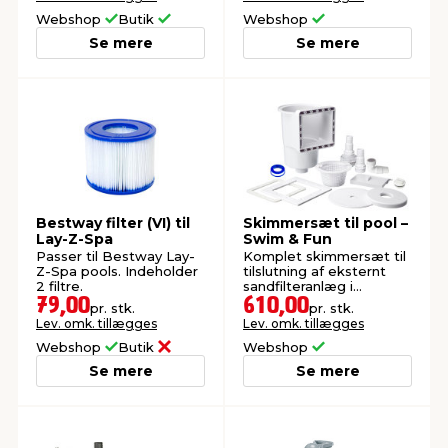
saltdesinfektion.
Webshop
Butik
Webshop
Se mere
Se mere
Bestway filter (VI) til
Skimmersæt til pool –
Lay-Z-Spa
Swim & Fun
Passer til Bestway Lay-
Komplet skimmersæt til
Z-Spa pools. Indeholder
tilslutning af eksternt
2 filtre.
sandfilteranlæg i
stålpools.
79,00
610,00
pr. stk.
pr. stk.
Lev. omk. tillægges
Lev. omk. tillægges
Webshop
Butik
Webshop
Se mere
Se mere