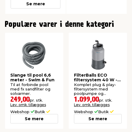
Se mere
0
Populære varer i denne kategori
Slange til pool 6,6
FilterBalls ECO
meter - Swim & Fun
filtersystem 40 W -
Swim & Fun
Til at forbinde pool
Komplet plug & play-
med fx sandfilter og
filtersystem med
solvarmer.
poolpumpe og
filterbolde for effektiv
249,00
1.099,00
pr. stk.
pr. stk.
vandfiltrering.
Lev. omk. tillægges
Lev. omk. tillægges
Webshop
Butik
Webshop
Butik
Se mere
Se mere