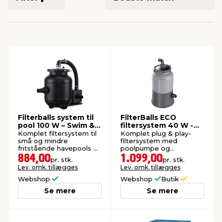
indretning
er & sikkerhed
 fittings
dsbelysning
eklædning
& udendørs spa
r & stilladser
e
behandling
ne, data & TV
& fritid
debeklædning
ing
asser & standere
rier
 sko
antning
ri & syltning
Filterballs system til
FilterBalls ECO
pool 100 W – Swim &
filtersystem 40 W -
Fun
Swim & Fun
Komplet filtersystem til
Komplet plug & play-
små og mindre
filtersystem med
dyr & ukrudt
fritstående havepools på
poolpumpe og
op til 14 m³ vand.
filterbolde for effektiv
884,00
1.099,00
pr. stk.
pr. stk.
vandfiltrering.
Lev. omk. tillægges
Lev. omk. tillægges
Webshop
Webshop
Butik
Se mere
Se mere