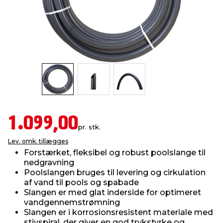
indretning
er & sikkerhed
 fittings
dsbelysning
eklædning
& udendørs spa
r & stilladser
e
behandling
ne, data & TV
& fritid
debeklædning
ing
asser & standere
rier
 sko
antning
ri & syltning
1.099,00
pr. stk.
Lev. omk. tillægges
dyr & ukrudt
Forstærket, fleksibel og robust poolslange til
nedgravning
Poolslangen bruges til levering og cirkulation
af vand til pools og spabade
Slangen er med glat inderside for optimeret
vandgennemstrømning
Slangen er i korrosionsresistent materiale med
stivspiral, der giver en god trykstyrke og