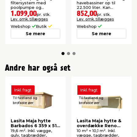
filtersystem med
havebassiner op til
poolpumpe og
22.500 liter. Kan
filterbolde for effektiv
anvendes i badevand
1.099,00
852,00
pr. stk.
pr. stk.
vandfiltrering.
med klor- og
Lev. omk. tillægges
Lev. omk. tillægges
saltdesinfektion.
Webshop
Butik
Webshop
Se mere
Se mere
Andre har også set
Inkl. fragt
Inkl. fragt
Til fastland og
Til fastland og
brofaste øer
brofaste øer
Lasita Maja hytte
Lasita Maja hytte &
Barbados 6 359 x 519
overdække Reno
cm
275 x 760 cm
19,6 m². Inkl. vægge,
10 m² + 10,1 m². Inkl.
gulv, tagbrædder,
vægge, tagbrædder,