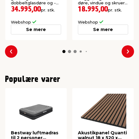
dobbeltglasdøre og -
døre, vindue og skruer.
vinduer samt skruer.
Ekskl. gulv og tagpap.
34.995,00
18.995,00
pr. stk.
pr. stk.
Ekskl. tagpap.
Webshop
Webshop
Se mere
Se mere
Forrige
Næs
Populære varer
Bestway luftmadras
Akustikpanel Quanti
til 2 personer
walnut 18 x 520 x