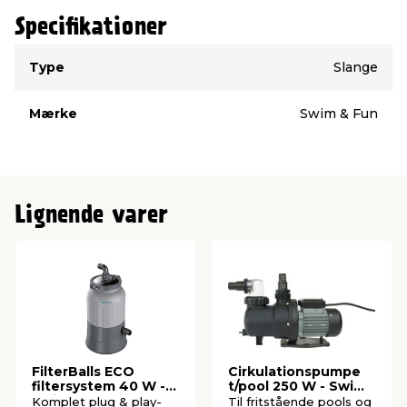
Specifikationer
Type
Værdi
Type
Slange
Mærke
Swim & Fun
Lignende varer
FilterBalls ECO
Cirkulationspumpe
filtersystem 40 W -
t/pool 250 W - Swim
Swim & Fun
& Fun
Komplet plug & play-
Til fritstående pools og