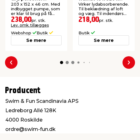
m/indbygget pumpe
2440 mm
203 x 152 x 46 cm. Med
Virker lydabsorberende.
indbygget pumpe, som
Til beklædning af loft
er klar til brug på få
og væg. Til indendørs
minutter.
brug.
238,00
218,00
pr. stk.
pr. stk.
Lev. omk. tillægges
Webshop
Butik
Butik
Se mere
Se mere
Forrige
Næs
Producent
Swim & Fun Scandinavia APS
Ledreborg Allé 128K
4000 Roskilde
ordre@swim-fun.dk