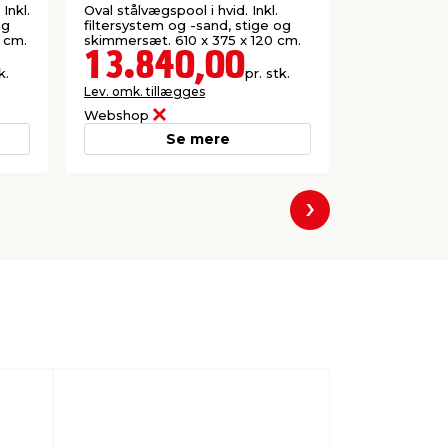
Inkl.
Oval stålvægspool i hvid. Inkl.
Børnebadeba
og
filtersystem og -sand, stige og
rumskib. De
 cm.
skimmersæt. 610 x 375 x 120 cm.
cm.
13.840,00
160,
k.
pr. stk.
Lev. omk. tillægges
Lev. omk. til
Webshop
Webshop
Se mere
Næste