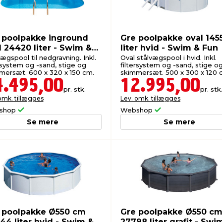
 poolpakke inground
Gre poolpakke oval 145
l 24420 liter - Swim &
liter hvid - Swim & Fun
ægspool til nedgravning. Inkl.
Oval stålvægspool i hvid. Inkl.
rsystem og -sand, stige og
filtersystem og -sand, stige o
mersæt. 600 x 320 x 150 cm.
skimmersæt. 500 x 300 x 120 
4.495,00
12.995,00
pr. stk.
pr. stk
omk. tillægges
Lev. omk. tillægges
shop
Webshop
Se mere
Se mere
 poolpakke Ø550 cm
Gre poolpakke Ø550 c
44 liter hvid - Swim &
27798 liter grafit - Swi