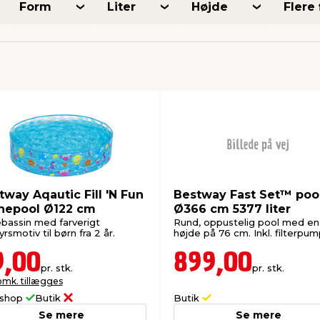
Form
Liter
Højde
Flere 
tway Aqautic Fill 'N Fun
Bestway Fast Set™ poo
nepool Ø122 cm
Ø366 cm 5377 liter
bassin med farverigt
Rund, oppustelig pool med en
rsmotiv til børn fra 2 år.
højde på 76 cm. Inkl. filterpum
9,00
899,00
pr. stk.
pr. stk.
omk. tillægges
shop
Butik
Butik
Se mere
Se mere