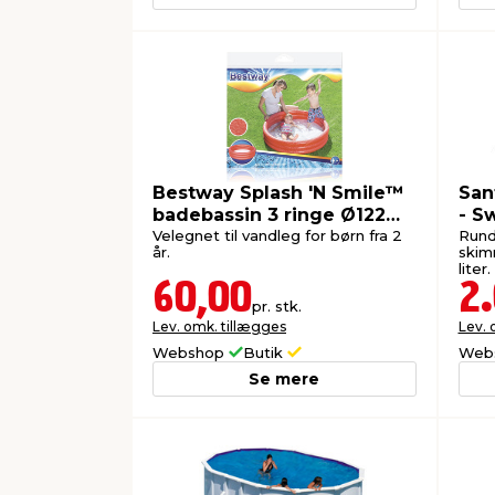
Bestway Splash 'N Smile™
San
badebassin 3 ringe Ø122
- S
cm
Velegnet til vandleg for børn fra 2
Rund 
år.
skimm
liter.
60,00
2
pr. stk.
Lev. omk. tillægges
Lev. 
Webshop
Butik
Web
Se mere