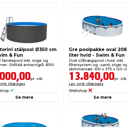
torini stålpool Ø350 cm
Gre poolpakke oval 20
wim & Fun
liter hvid - Swim & Fun
familiepool inkl. stige og
Oval stålvægspool i hvid. Inkl.
er. Stilfuld antracitgrå. 8150
filtersystem og -sand, stige o
skimmersæt. 610 x 375 x 120 c
.000,00
13.840,00
pr. stk.
pr. stk
omk. tillægges
Lev. omk. tillægges
shop
Webshop
Se mere
Se mere