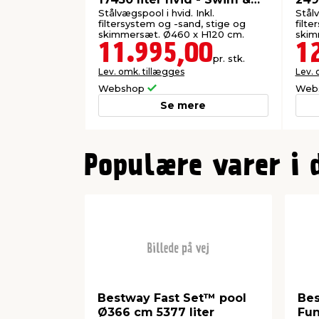
Fun
Fun
Stålvægspool i hvid. Inkl.
Stålv
filtersystem og -sand, stige og
filte
skimmersæt. Ø460 x H120 cm.
skim
11.995,00
1
pr. stk.
Lev. omk. tillægges
Lev. 
Webshop
Web
Se mere
0
Populære varer i 
Bestway Fast Set™ pool
Bes
Ø366 cm 5377 liter
Fun