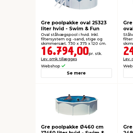
Gre poolpakke oval 25323
Gre
liter hvid - Swim & Fun
ova
Fun
Oval stålvægspool i hvid. Inkl.
Stålv
filtersystem og -sand, stige og
filte
skimmersæt. 730 x 375 x 120 cm.
skim
16.794,00
2
pr. stk.
Lev. omk. tillægges
Lev. 
Webshop
Web
Se mere
Gre poolpakke Ø460 cm
Gre
17450 liter hvid - Swim &
249