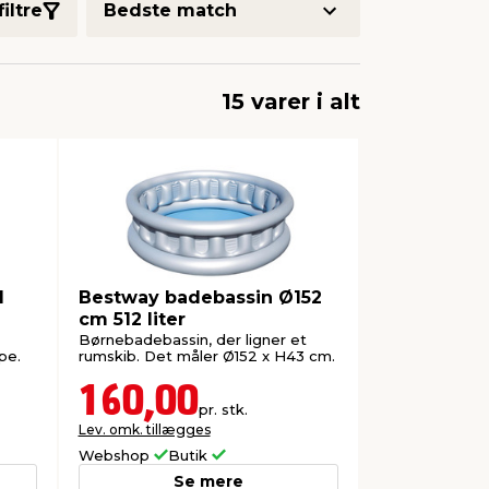
filtre
15 varer i alt
l
Bestway badebassin Ø152
cm 512 liter
Børnebadebassin, der ligner et
pe.
rumskib. Det måler Ø152 x H43 cm.
160,00
pr. stk.
Lev. omk. tillægges
Webshop
Butik
Se mere