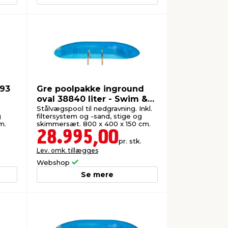
893
Gre poolpakke inground
oval 38840 liter - Swim &
Fun
Stålvægspool til nedgravning. Inkl.
g
filtersystem og -sand, stige og
m.
skimmersæt. 800 x 400 x 150 cm.
28.995,00
.
pr. stk.
Lev. omk. tillægges
Webshop
Se mere