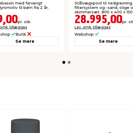
Fun
bassin med farverigt
Stålvægspool til nedgravning. 
yrsmotiv til børn fra 2 år.
filtersystem og -sand, stige 
skimmersæt. 800 x 400 x 150
9,00
28.995,00
pr. stk.
pr. st
 omk. tillægges
Lev. omk. tillægges
shop
Butik
Webshop
Se mere
Se mere