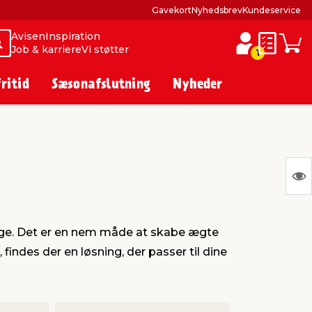
Gavekort
Nyhedsbrev
Kundeservice
Avisen
Inspiration
Søg
Søg
Job & karriere
Vi støtter
Huskesed
Indkø
1
fritid
Sæsonafslutning
Nyheder
S
Ing
var
 dage. Det er en nem måde at skabe ægte
at
ndes der en løsning, der passer til dine
vis