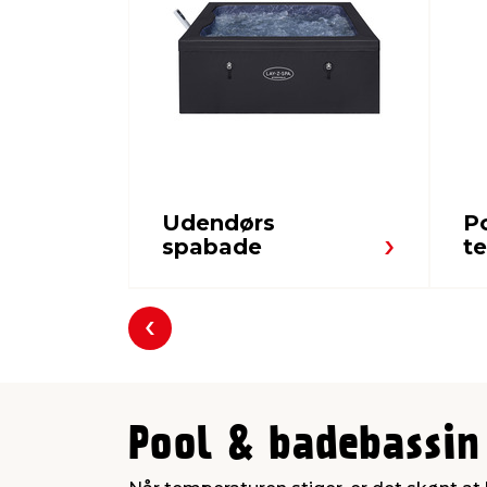
Udendørs
P
spabade
te
Forrige
Pool & badebassin