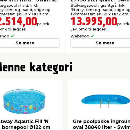
Fun
ægspool i hvid. Inkl.
Stålvægspool i grafitgrå. Inkl.
rsystem og -sand, stige og
filtersystem og -sand, stige o
mersæt. Ø550 x H120 cm.
skimmersæt. Ø550 x H132 cm.
2.514,00
13.995,00
pr. stk.
pr. stk
omk. tillægges
Lev. omk. tillægges
shop
Webshop
Se mere
Se mere
denne kategori
tway Aqautic Fill 'N
Gre poolpakke ingrou
 børnepool Ø122 cm
oval 38840 liter - Swi