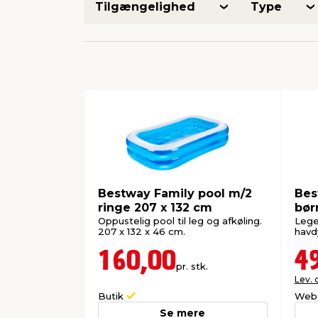
Tilgængelighed
Type
Bestway Family pool m/2
Bes
ringe 207 x 132 cm
bør
Oppustelig pool til leg og afkøling.
Lege
207 x 132 x 46 cm.
havdy
160,00
4
pr. stk.
Lev. 
Butik
Web
Se mere