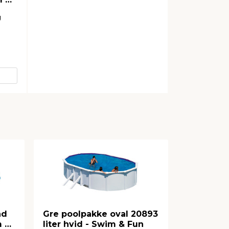
g
.
nd
Gre poolpakke oval 20893
Bestway 
m &
liter hvid - Swim & Fun
cm 512 lit