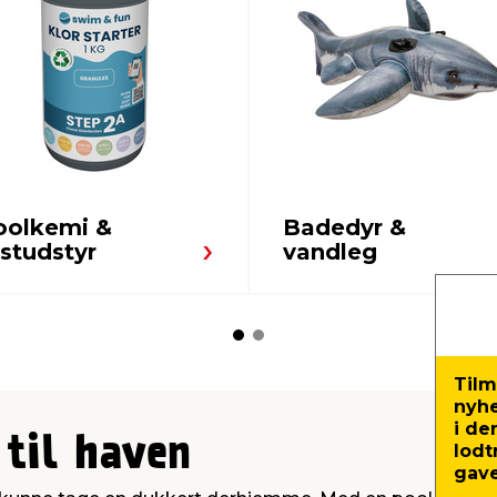
oolkemi &
Badedyr &
studstyr
vandleg
Tilm
nyh
i de
 til haven
lodt
gave