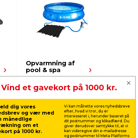
Opvarmning af
Poolcov
pool & spa
liners &
Vind et gavekort på 1000 kr.
Næste
eld dig vores
Vi kan målrette vores nyhedsbreve
efter, hvad vi tror, du er
edsbrev og vær med
interesseret i, herunder baseret på
n månedlige
dit postnummer og klikadfærd. Du
rækning om et
giver derudover samtykke til, at vi
kort på 1000 kr.
kan videregive din e-mailadresse
og postnummer til Meta Platforms