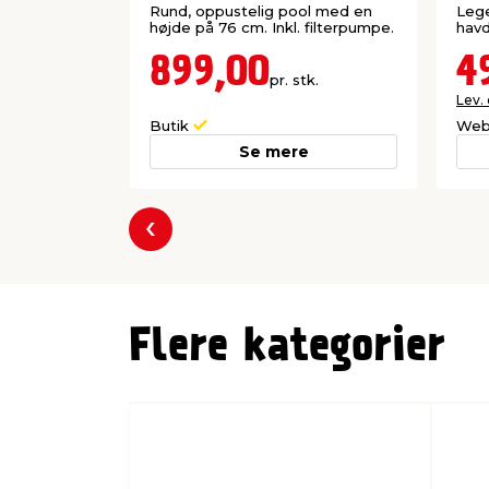
Rund, oppustelig pool med en
Lege
højde på 76 cm. Inkl. filterpumpe.
havd
899,00
4
pr. stk.
Lev.
Butik
Web
Se mere
Forrige
Flere kategorier