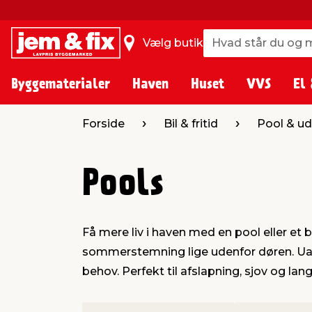
Hvad står du og m
Hvad står du og m
Vælg butik
Byggematerialer
Haven
Huset
VVS
El 
Forside
Bil & fritid
Pool & u
Pools
Få mere liv i haven med en pool eller et
sommerstemning lige udenfor døren. Uanse
behov. Perfekt til afslapning, sjov og lan