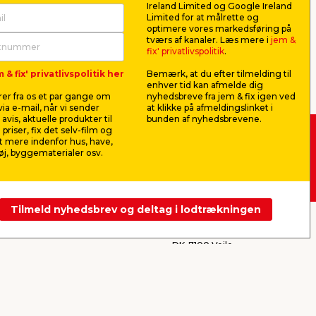
et badebassin i haven kan du nemt skabe
Ireland Limited og Google Ireland
ksne lege, køle af og slappe af på
Limited for at målrette og
inger, der passer til netop dit behov –
optimere vores markedsføring på
tværs af kanaler. Læs mere i
jem &
fix' privatlivspolitik
.
 & fix' privatlivspolitik her
Bemærk, at du efter tilmelding til
enhver tid kan afmelde dig
er fra os et par gange om
nyhedsbreve fra jem & fix igen ved
ia e-mail, når vi sender
at klikke på afmeldingslinket i
e mest populære, især som børnepool eller
avis, aktuelle produkter til
bunden af nyhedsbrevene.
øling på en varm dag. Samtidig er
 priser, fix det selv-film og
 mere indenfor hus, have,
 -
Køb i webshop
j, byggematerialer osv.
til både leg og afslapning og kan stå
byt i butik
hurtigt kan komme i gang.
ng. Det kræver mere planlægning, men til
Tilmeld nyhedsbrev og deltag i lodtrækningen
jem & fix A/S, Skomagervej 12
te nemme at montere, mens rektangulære
DK-7100 Vejle
CVR: 10360641
Tlf. kundeservice: 79425942
Tlf. administration: 76413500
Email:
kundeservice@jemfix.com