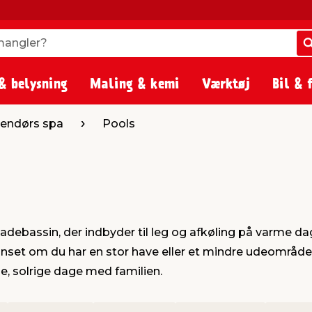
angler?
angler?
& belysning
Maling & kemi
Værktøj
Bil & 
dendørs spa
Pools
 badebassin, der indbyder til leg og afkøling på varme
t om du har en stor have eller et mindre udeområde, fi
ge, solrige dage med familien.