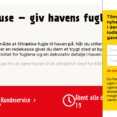
use – giv havens fugle d
Tilm
nyh
i de
lodt
gave
åde at tiltrække fugle til haven på. Når du stiller foder f
ler en redekasse giver du dem et trygt sted at bygge re
itet for fuglene og en dekorativ detalje i haven.
ruge for at gøre haven til et attraktivt sted for både små
e fuglebade.
Se jem
Du hør
odring året rundt
ugen v
ugens 
skarpe
g sne og giver fuglene fri adgang til mad. Det gør det
meget
Åbent alle dage 8
stander midt i haven, hænge det i et træ eller sætte det
Kundeservice
værktø
19