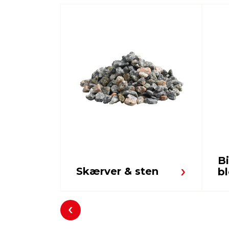
B
Skærver & sten
b
Forrige