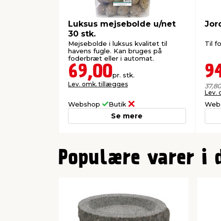
Luksus mejsebolde u/net
Jor
30 stk.
Mejsebolde i luksus kvalitet til
Til 
havens fugle. Kan bruges på
foderbræt eller i automat.
69,00
9
pr. stk.
Lev. omk. tillægges
37,8
Lev. 
Webshop
Butik
Web
Se mere
0
Populære varer i 