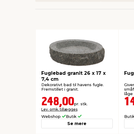
Fuglebad granit 26 x 17 x
Fug
7,4 cm
Dekorativt bad til havens fugle.
Giver
Fremstillet i granit.
småf
låge 
248,00
1
pr. stk.
Lev. omk. tillægges
Webshop
Butik
Buti
Se mere