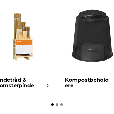
indetråd &
Kompostbehold
lomsterpinde
ere