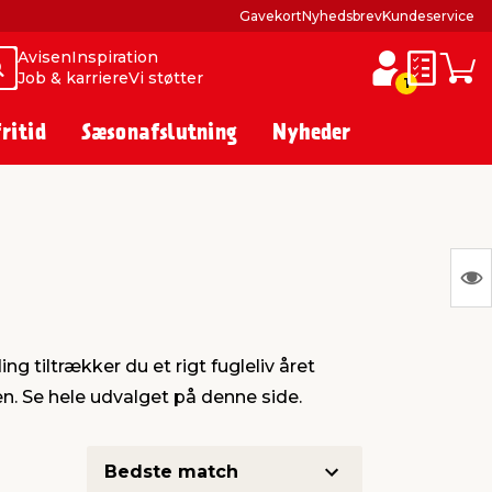
Gavekort
Nyhedsbrev
Kundeservice
Avisen
Inspiration
Søg
Søg
Job & karriere
Vi støtter
Huskesed
Indkø
1
fritid
Sæsonafslutning
Nyheder
S
Ing
var
g tiltrækker du et rigt fugleliv året
at
en. Se hele udvalget på denne side.
vis