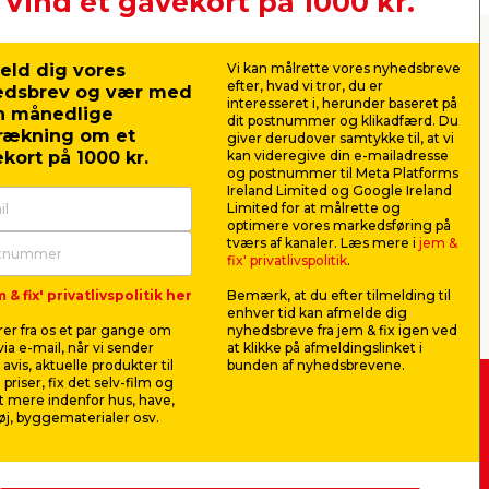
Vind et gavekort på 1000 kr.
e bedste
eld dig vores
Vi kan målrette vores nyhedsbreve
efter, hvad vi tror, du er
edsbrev og vær med
interesseret i, herunder baseret på
n månedlige
dit postnummer og klikadfærd. Du
rækning om et
giver derudover samtykke til, at vi
kort på 1000 kr.
kan videregive din e-mailadresse
og postnummer til Meta Platforms
rem, sikrer du, at fuglene får energi
Ireland Limited og Google Ireland
de og opfostre unger. Et fuglebad
Limited for at målrette og
optimere vores markedsføring på
tværs af kanaler. Læs mere i
jem &
fix' privatlivspolitik
.
fugle og større arter – fra fuglefoder og
 & fix' privatlivspolitik her
Bemærk, at du efter tilmelding til
enhver tid kan afmelde dig
er fra os et par gange om
nyhedsbreve fra jem & fix igen ved
ia e-mail, når vi sender
at klikke på afmeldingslinket i
avis, aktuelle produkter til
bunden af nyhedsbrevene.
 priser, fix det selv-film og
 nemt at fodre havens fugle – uanset
 mere indenfor hus, have,
 -
Køb i webshop
 tæt på terrassen, så du kan nyde synet
j, byggematerialer osv.
byt i butik