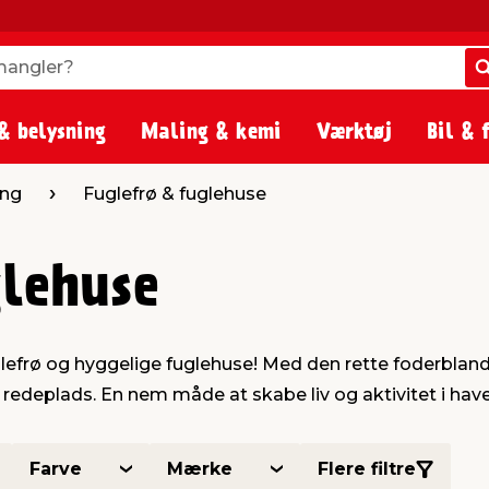
angler?
angler?
& belysning
Maling & kemi
Værktøj
Bil & 
ing
Fuglefrø & fuglehuse
glehuse
glefrø og hyggelige fuglehuse! Med den rette foderblandin
g redeplads. En nem måde at skabe liv og aktivitet i hav
Farve
Mærke
Flere filtre