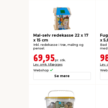
Mal-selv redekasse 22 x 17
Fug
x 15 cm
x 5
Inkl. redekasse i træ, maling og
Bad 
pensel.
med l
69,95
9
pr. stk.
Lev. omk. tillægges
Lev. 
Webshop
Web
Se mere