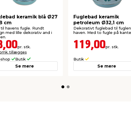
lebad keramik blå Ø27
Fuglebad keramik
,8 cm
petroleum Ø32,1 cm
til havens fugle. Rundt
Dekorativt fuglebad til fuglen
gn med lille dekorativ and i
haven. Med to fugle på kante
en.
8,00
119,00
pr. stk.
pr. stk.
 omk. tillægges
shop
Butik
Butik
Se mere
Se mere