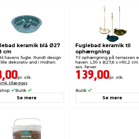
lebad keramik blå Ø27
Fuglebad keramik til
,8 cm
ophængning
til havens fugle. Rundt design
Til ophængning på terrassen el
ille dekorativ and i midten.
haven. L30 x B27,6 x H10,2 cm.
ass. farver.
8,00
139,00
pr. stk.
pr. stk.
omk. tillægges
shop
Butik
Butik
Se mere
Se mere