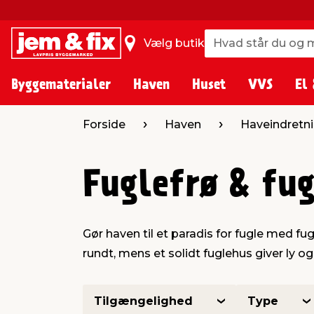
Hvad står du og m
Hvad står du og m
Vælg butik
Byggematerialer
Haven
Huset
VVS
El 
Forside
Haven
Haveindretn
Fuglefrø & fu
Gør haven til et paradis for fugle med fu
rundt, mens et solidt fuglehus giver ly o
Tilgængelighed
Type