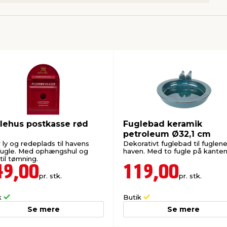
lehus postkasse rød
Fuglebad keramik
petroleum Ø32,1 cm
 ly og redeplads til havens
Dekorativt fuglebad til fuglene
ugle. Med ophængshul og
haven. Med to fugle på kanten
til tømning.
49,00
119,00
pr. stk.
pr. stk.
k
Butik
Se mere
Se mere