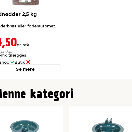
dnødder 2,5 kg
foderbræt eller foderautomat.
4,50
pr. stk.
0
pr. kg.
omk. tillægges
shop
Butik
Se mere
denne kategori