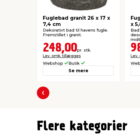
Fuglebad granit 26 x 17 x
Fug
7,4 cm
x 5
Dekorativt bad til havens fugle.
Bad 
Fremstillet i granit.
desi
midt
248,00
9
pr. stk.
Lev. omk. tillægges
Lev.
Webshop
Butik
Web
Se mere
Forrige
Flere kategorier