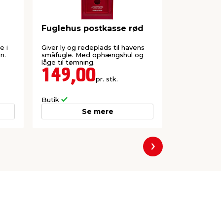
Fuglehus postkasse rød
Fuglebad
e i
Giver ly og redeplads til havens
Mål: 32,9 x 3
n.
småfugle. Med ophængshul og
Fremstillet 
låge til tømning.
149,00
109,
pr. stk.
Butik
Butik
Se mere
Næste