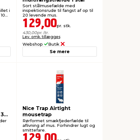
Sort stålmusefælde med
let i
inspektionsrude til fangst af op til
 10
20 levende mus.
129,00
pr. stk.
430,00
pr. ltr.
Lev. omk. tillægges
Webshop
Butik
Se mere
Nice Trap Airtight
 30
mousetrap
der
Rørformet smækfjederfælde til
l
aflivning af mus. Forhindrer lugt og
smittefare.
129,00