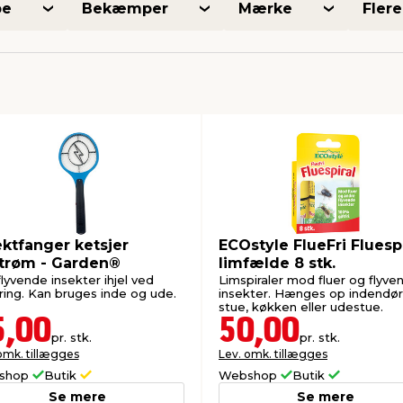
pe
Bekæmper
Mærke
Flere 
ektfanger ketsjer
ECOstyle FlueFri Fluespi
trøm - Garden®
limfælde 8 stk.
flyvende insekter ihjel ved
Limspiraler mod fluer og flyve
ring. Kan bruges inde og ude.
insekter. Hænges op indendørs,
stue, køkken eller udestue.
5,00
50,00
pr. stk.
pr. stk.
omk. tillægges
Lev. omk. tillægges
shop
Butik
Webshop
Butik
Se mere
Se mere