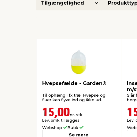
Tilgængelighed
Produktty
Hvepsefælde - Garden®
Ins
m/s
Til ophæng i fx træ. Hvepse og
Slår 
fluer kan flyve ind og ikke ud.
berø
15,00
1
pr. stk.
Lev. omk. tillægges
Lev. 
Webshop
Butik
Web
Se mere