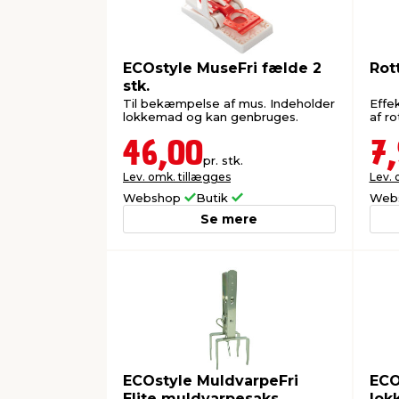
ECOstyle MuseFri fælde 2
Rot
stk.
Til bekæmpelse af mus. Indeholder
Effe
lokkemad og kan genbruges.
af r
46,00
7
pr. stk.
Lev. omk. tillægges
Lev. 
Webshop
Butik
Web
Se mere
ECOstyle MuldvarpeFri
ECO
Elite muldvarpesaks
lok