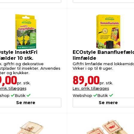
style InsektFri
ECOstyle Bananfluefæl
fælder 10 stk.
limfælde
k. giftfri og dekorative
Giftfri limfælde med lokkemidd
stplader til insekter. Anvendes
Virker i op til 8 uger.
ter og krukker.
9,00
89,00
pr. stk.
pr. stk.
omk. tillægges
Lev. omk. tillægges
shop
Butik
Webshop
Butik
Se mere
Se mere