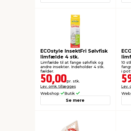
ECOstyle InsektFri Sølvfisk
ECO
limfælde 4 stk.
lim
Limfælde til at fange sølvfisk og
10 st
andre insekter. Indeholder 4 stk.
fang
fælder.
i pot
50,00
5
pr. stk.
Lev. omk. tillægges
Lev. 
Webshop
Butik
Web
Se mere