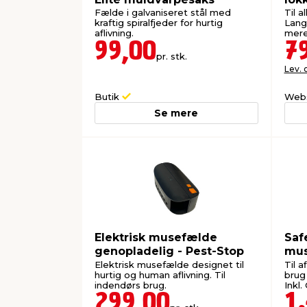
Fælde i galvaniseret stål med
Til a
kraftig spiralfjeder for hurtig
Lang
aflivning.
mere
99,00
7
pr. stk.
Lev. 
Butik
Web
Se mere
Elektrisk musefælde
Saf
genopladelig - Pest-Stop
mus
met
Elektrisk musefælde designet til
Til a
hurtig og human aflivning. Til
brug 
indendørs brug.
Inkl.
299,00
1