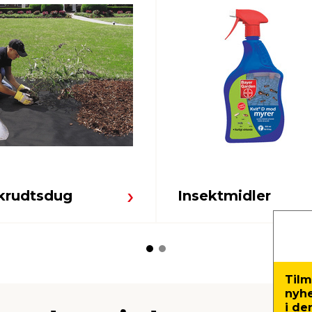
krudtsdug
Insektmidler
Tilm
nyh
i de