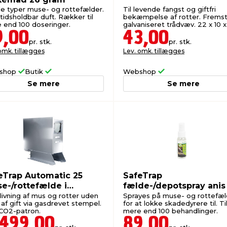
lle typer muse- og rottefælder.
Til levende fangst og giftfri
tidsholdbar duft. Rækker til
bekæmpelse af rotter. Fremstil
 end 100 doseringer.
galvaniseret trådvæv. 22 x 10 x
cm.
9,00
43,00
pr. stk.
pr. stk.
omk. tillægges
Lev. omk. tillægges
shop
Butik
Webshop
Se mere
Se mere
eTrap Automatic 25
SafeTrap
e-/rottefælde i
fælde-/depotspray anis
aldepot
ml
flivning af mus og rotter uden
Sprayes på muse- og rottefæl
af gift via gasdrevet stempel.
for at lokke skadedyrere til. Ti
 CO2-patron.
mere end 100 behandlinger.
.499,00
89,00