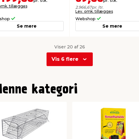
pr. stk.
pr. stk.
omk. tillægges
2.966,67
pr. ltr.
Lev. omk. tillægges
shop
Webshop
Se mere
Se mere
Viser 20 af 26
Vis 6 flere
denne kategori