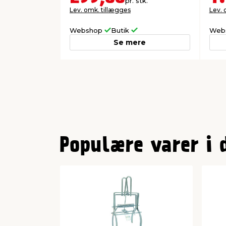
pr. stk.
Lev. omk. tillægges
Lev. 
Webshop
Butik
Web
Se mere
0
1
Populære varer i 