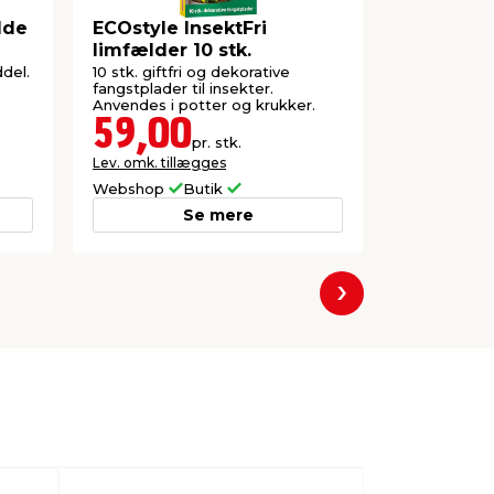
lde
ECOstyle InsektFri
ECOstyle
limfælder 10 stk.
stk.
del.
10 stk. giftfri og dekorative
Til bekæmpe
fangstplader til insekter.
Indeholder 
Anvendes i potter og krukker.
genbruges.
59,00
46,0
pr. stk.
Lev. omk. tillægges
Lev. omk. til
Webshop
Butik
Webshop
Se mere
Næste