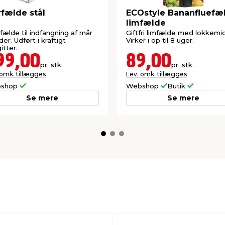
fælde stål
ECOstyle Bananfluefæ
limfælde
fælde til indfangning af mår
Giftfri limfælde med lokkemid
der. Udført i kraftigt
Virker i op til 8 uger.
itter.
99,00
89,00
pr. stk.
pr. stk.
 omk. tillægges
Lev. omk. tillægges
shop
Webshop
Butik
Se mere
Se mere