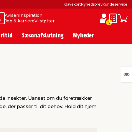
Gavekort
Nyhedsbrev
Kundeservice
Avisen
Inspiration
Søg
Søg
Job & karriere
Vi støtter
Huskesed
Indkø
1
fritid
Sæsonafslutning
Nyheder
S
Ing
var
nde insekter. Uanset om du foretrækker
at
e, der passer til dit behov. Hold dit hjem
vis