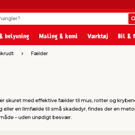
angler?
angler?
& belysning
Maling & kemi
Værktøj
Bil & 
ukrudt
Fælder
er skuret med effektive fælder til mus, rotter og krybe
g eller en limfælde til små skadedyr, findes der en metod
iv måde – uden unødigt besvær.