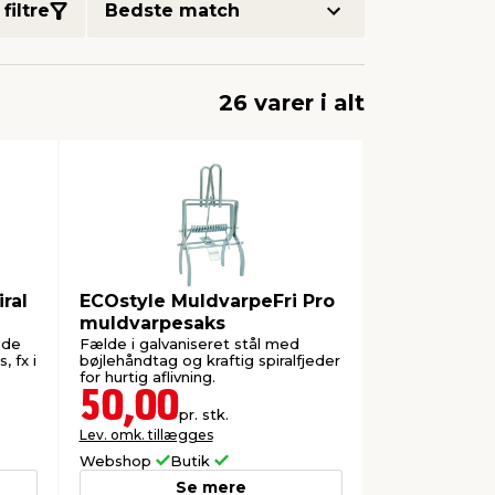
filtre
26 varer i alt
ral
ECOstyle MuldvarpeFri Pro
muldvarpesaks
nde
Fælde i galvaniseret stål med
 fx i
bøjlehåndtag og kraftig spiralfjeder
for hurtig aflivning.
50,00
pr. stk.
Lev. omk. tillægges
Webshop
Butik
Se mere