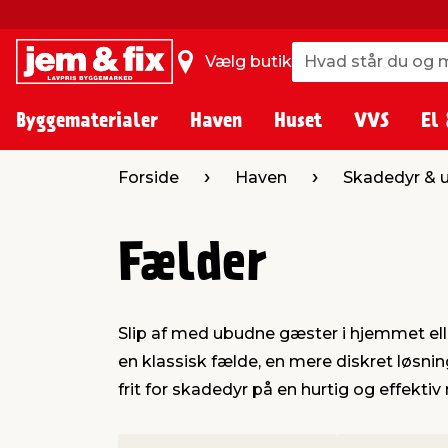
Hvad står du og m
Hvad står du og m
Vælg butik
Byggematerialer
Haven
Huset
VVS
El 
Forside
Haven
Skadedyr & 
Fælder
Slip af med ubudne gæster i hjemmet ell
en klassisk fælde, en mere diskret løsnin
frit for skadedyr på en hurtig og effekt