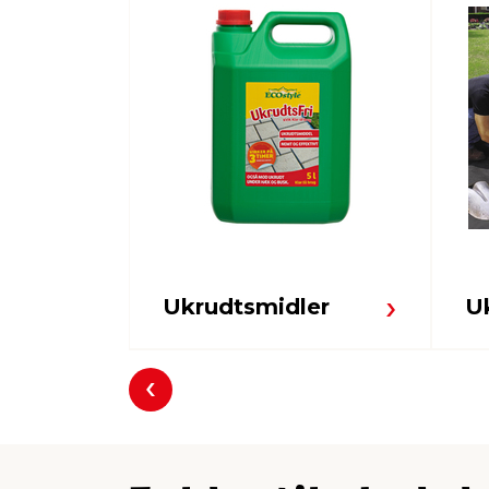
Ukrudtsmidler
U
Forrige