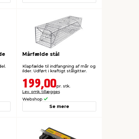
de
Mårfælde stål
el.
Klapfælde til indfangning af mår og
ilder. Udført i kraftigt stålgitter.
199,00
pr. stk.
Lev. omk. tillægges
Webshop
Se mere