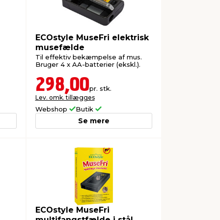
ECOstyle MuseFri elektrisk
musefælde
Til effektiv bekæmpelse af mus.
Bruger 4 x AA-batterier (ekskl.).
298,00
pr. stk.
Lev. omk. tillægges
Webshop
Butik
Se mere
ECOstyle MuseFri
multifangstfælde i stål