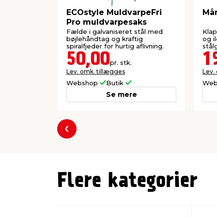
ECOstyle MuldvarpeFri
Mår
Pro muldvarpesaks
Fælde i galvaniseret stål med
Klap
bøjlehåndtag og kraftig
og il
spiralfjeder for hurtig aflivning.
stålg
50,00
1
pr. stk.
Lev. omk. tillægges
Lev.
Webshop
Butik
Web
Se mere
Forrige
Flere kategorier