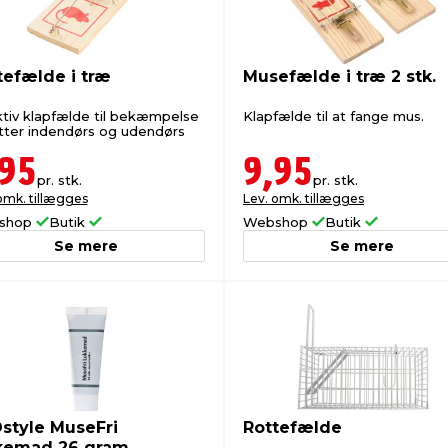
tefælde i træ
Musefælde i træ 2 stk.
ktiv klapfælde til bekæmpelse
Klapfælde til at fange mus.
otter indendørs og udendørs
,95
9,95
pr. stk.
pr. stk.
omk. tillægges
Lev. omk. tillægges
shop
Butik
Webshop
Butik
Se mere
Se mere
style MuseFri
Rottefælde
kemad 26 gram