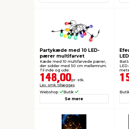
Partykæde med 10 LED-
Efe
pærer multifarvet
LED
Kæde med 10 multifarvede pærer,
Batt
der sidder med 50 cm mellemrum.
LED-
Til inde og ude.
mete
(ekskl
148,00
1
pr. stk.
Lev. omk. tillægges
Webshop
Butik
Buti
Se mere