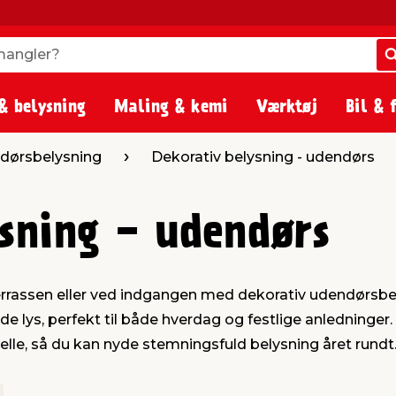
angler?
angler?
& belysning
Maling & kemi
Værktøj
Bil & 
dørsbelysning
Dekorativ belysning - udendørs
sning - udendørs
errassen eller ved indgangen med dekorativ udendørsbe
e lys, perfekt til både hverdag og festlige anledninger. 
lle, så du kan nyde stemningsfuld belysning året rundt