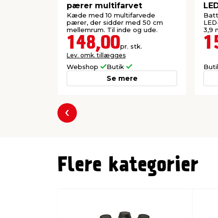
pærer multifarvet
LED
Kæde med 10 multifarvede
Batt
pærer, der sidder med 50 cm
LED
mellemrum. Til inde og ude.
3,9 
batte
148,00
1
pr. stk.
Lev. omk. tillægges
Webshop
Butik
But
Se mere
Forrige
Flere kategorier