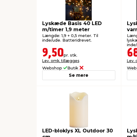
Lyskæde Basis 40 LED
Lys
m/timer 1,9 meter
var
Længde: 1,9 + 0,5 meter. Til
Læng
inde/ude. Batteridrevet.
lyskæ
inde
9,50
6
pr. stk.
Lev. omk. tillægges
Lev. 
Webshop
Butik
Web
Se mere
LED-bloklys XL Outdoor 30
Lys
cm
m/t