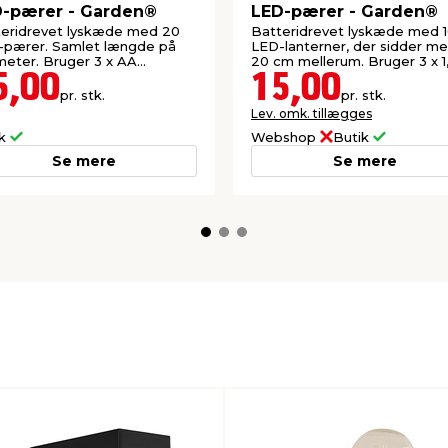
-pærer - Garden®
LED-pærer - Garden®
eridrevet lyskæde med 20
Batteridrevet lyskæde med 
-pærer. Samlet længde på
LED-lanterner, der sidder m
meter. Bruger 3 x AA
20 cm mellerum. Bruger 3 x 1
rier (ekskl.).
batterier (ekskl.).
5,00
15,00
pr. stk.
pr. stk.
Lev. omk. tillægges
ik
Webshop
Butik
Se mere
Se mere