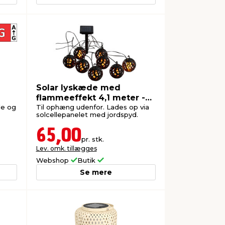
Solar lyskæde med
flammeeffekt 4,1 meter -
Garden®
de og
Til ophæng udenfor. Lades op via
solcellepanelet med jordspyd.
65,00
pr. stk.
Lev. omk. tillægges
Webshop
Butik
Se mere