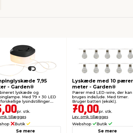
pinglyskæde 7,95
Lyskæde med 10 pærer 
er - Garden®
meter - Garden®
ineret lyskæde og
Pærer med LED-wire, der kan
inglampe. Med 79 + 30 LED
bruges inde/ude. Med timer.
forskellige lysindstillinger.
Bruger batteri (ekskl.).
stid op til 7,5 timer.
5,00
70,00
pr. stk.
pr. stk.
omk. tillægges
Lev. omk. tillægges
shop
Butik
Webshop
Butik
Se mere
Se mere