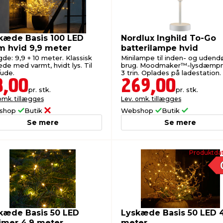
kæde Basis 100 LED
Nordlux Inghild To-Go
m hvid 9,9 meter
batterilampe hvid
de: 9,9 + 10 meter. Klassisk
Minilampe til inden- og udend
de med varmt, hvidt lys. Til
brug. Moodmaker™-lysdæmpni
/ude.
3 trin. Oplades på ladestation.
8,00
269,00
pr. stk.
pr. stk.
omk. tillægges
Lev. omk. tillægges
shop
Butik
Webshop
Butik
Se mere
Se mere
Produktdat
kæde Basis 50 LED
Lyskæde Basis 50 LED 
imer 4,9 meter
meter