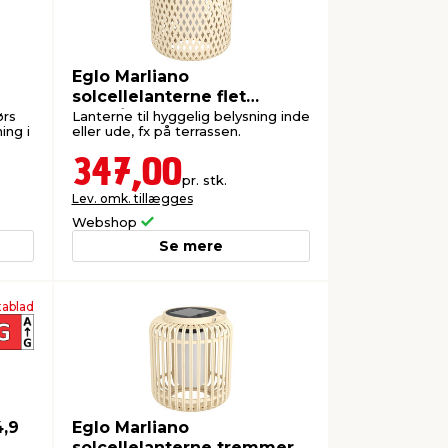
Eglo Marliano
solcellelanterne flet
natur/hvid
ørs
Lanterne til hyggelig belysning inde
ng i
eller ude, fx på terrassen.
347,00
pr. stk.
Lev. omk. tillægges
Webshop
Se mere
ablad
4,9
Eglo Marliano
solcellelanterne tremmer