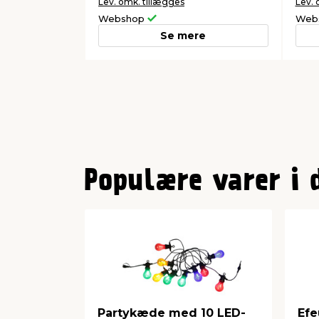
Lev. omk. tillægges
Lev. 
Webshop
Web
Se mere
0
1
Populære varer i 
2
Partykæde med 10 LED-
Efe