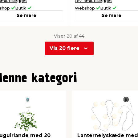
omk. tillægges
Lev. omk. tillægges
shop
Butik
Webshop
Butik
Se mere
Se mere
Viser 20 af 44
Vis 20 flere
denne kategori
uguirlande med 20
Lanternelyskæde med