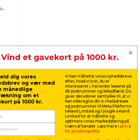
Vind et gavekort på 1000 kr.
eld dig vores
Vi kan målrette vores nyhedsbreve
efter, hvad vi tror, du er
edsbrev og vær med
interesseret i, herunder baseret på
n månedlige
dit postnummer og klikadfærd. Du
rækning om et
giver derudover samtykke til, at vi
kort på 1000 kr.
kan videregive din e-mailadresse
sende dekorationer
og postnummer til Meta Platforms
Ireland Limited og Google Ireland
Limited for at målrette og
re julen med et udendørs lysshow. På
optimere vores markedsføring på
il flagstangen og meget andet. Hos jem &
tværs af kanaler. Læs mere i
jem &
fix' privatlivspolitik
.