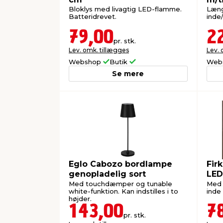
Bloklys med livagtig LED-flamme.
Læng
Batteridrevet.
inde
79,00
2
pr. stk.
Lev. omk. tillægges
Lev. 
Webshop
Butik
Web
Se mere
Eglo Cabozo bordlampe
Fir
genopladelig sort
LED
Med touchdæmper og tunable
Med 
white-funktion. Kan indstilles i to
inde
højder.
143,00
7
pr. stk.