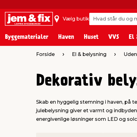
Hvad står du og m
Hvad står du og m
Vælg butik
Byggematerialer
Haven
Huset
VVS
El 
Forside
El & belysning
Uden
Dekorativ bely
Skab en hyggelig stemning i haven, på t
julebelysning giver et varmt og indbydend
energivenlige løsninger som LED og solce