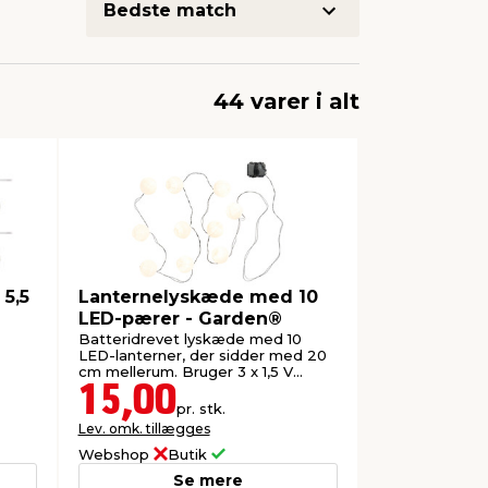
44 varer i alt
5,5
Lanternelyskæde med 10
LED-pærer - Garden®
Batteridrevet lyskæde med 10
LED-lanterner, der sidder med 20
cm mellerum. Bruger 3 x 1,5 V
batterier (ekskl.).
15,00
pr. stk.
Lev. omk. tillægges
Webshop
Butik
Se mere