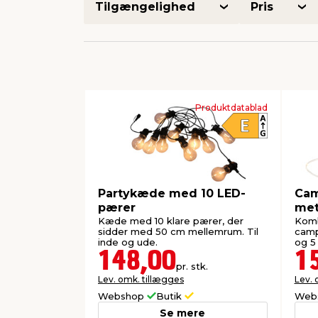
Tilgængelighed
Pris
Produktdatablad
Partykæde med 10 LED-
Cam
pærer
met
Kæde med 10 klare pærer, der
Komb
sidder med 50 cm mellemrum. Til
camp
inde og ude.
og 5 
Drift
148,00
1
pr. stk.
Lev. omk. tillægges
Lev. 
Webshop
Butik
Web
Se mere