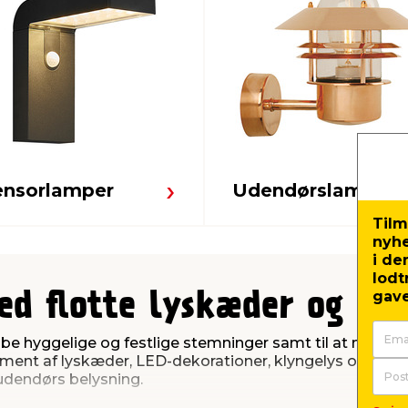
ensorlamper
Udendørslamper
Tilm
nyh
i de
lodt
gave
ed flotte lyskæder og ly
abe hyggelige og festlige stemninger samt til at marke
ment af lyskæder, LED-dekorationer, klyngelys og lys t
 udendørs belysning.