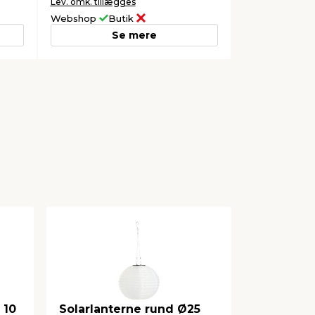
Lev. omk. tillægges
Webshop
Butik
Se mere
 10
Solarlanterne rund Ø25
Solarlant