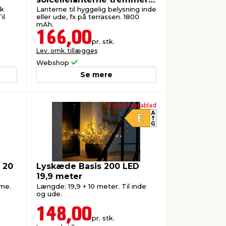
natur/hvid
sk
Lanterne til hyggelig belysning inde
il
eller ude, fx på terrassen. 1800
mAh.
166,00
pr. stk.
Lev. omk. tillægges
Webshop
Se mere
Produktdatablad
 20
Lyskæde Basis 200 LED
19,9 meter
mme.
Længde: 19,9 + 10 meter. Til inde
og ude.
148,00
pr. stk.