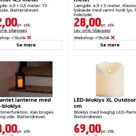
de: 4,9 + 0,5 meter. Til
Længde: 4,9 + 5 meter. Klassi
/ude. Batteridrevet.
lyskæde med varmt hvidt lys. T
inde/ude.
2,00
28,00
pr. stk.
pr. stk.
omk. tillægges
Lev. omk. tillægges
shop
Butik
Webshop
Butik
Se mere
Se mere
kantet lanterne med
LED-bloklys XL Outdoor
-bloklys
cm
timerfunktion. Kan bruges
Bloklys med livagtig LED-fla
 og ude. Batteridrevet.
Batteridrevet.
8,00
69,00
pr. stk.
pr. stk.