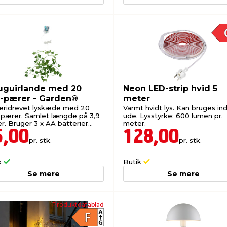
uguirlande med 20
Neon LED-strip hvid 5
-pærer - Garden®
meter
eridrevet lyskæde med 20
Varmt hvidt lys. Kan bruges in
pærer. Samlet længde på 3,9
ude. Lysstyrke: 600 lumen pr.
r. Bruger 3 x AA batterier
meter.
.).
5,00
128,00
pr. stk.
pr. stk.
k
Butik
Se mere
Se mere
Produktdatablad