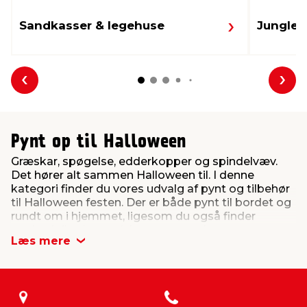
Sandkasser & legehuse
Jungle 
Forrige
Næs
Pynt op til Halloween
Græskar, spøgelse, edderkopper og spindelvæv.
Det hører alt sammen Halloween til. I denne
kategori finder du vores udvalg af pynt og tilbehør
til Halloween festen. Der er både pynt til bordet og
rundt om i hjemmet, ligesom du også finder
værktøj til selv at udskære et græskar.
Læs mere