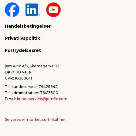
Om jem & fix
Fragt & levering
Sponsorater & projekter
Reklamation
Handelsbetingelser
Konkurrencevindere
Varemærker
Privatlivspolitik
FSC®
Falske mails & svindel
Fortrydelsesret
Bliv leverandør/Become supplier
Fortryd ordre
jem & fix A/S, Skomagervej 12
DK-7100 Vejle
CVR: 10360641
Tlf. kundeservice: 79425942
Tlf. administration: 76413500
Email:
kundeservice@jemfix.com
Se vores e-mærket certifikat her