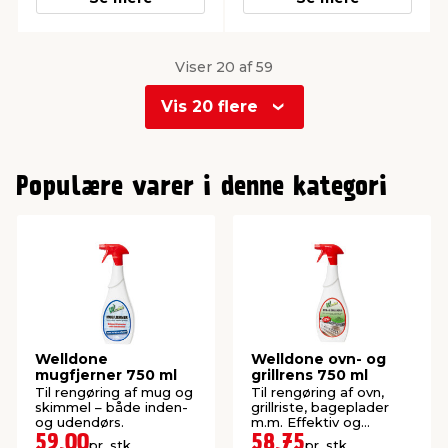
Viser 20 af 59
Vis 20 flere
0
1
Populære varer i denne kategori
2
Welldone
Welldone ovn- og
mugfjerner 750 ml
grillrens 750 ml
Til rengøring af mug og
Til rengøring af ovn,
skimmel – både inden-
grillriste, bageplader
og udendørs.
m.m. Effektiv og
hurtigtvirkende.
59,00
58,75
pr. stk.
pr. stk.