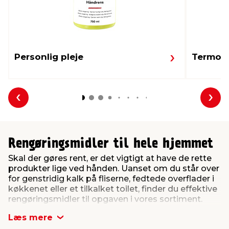
Personlig pleje
Termom
Forrige
Næs
Rengøringsmidler til hele hjemmet
Skal der gøres rent, er det vigtigt at have de rette
produkter lige ved hånden. Uanset om du står over
for genstridig kalk på fliserne, fedtede overflader i
køkkenet eller et tilkalket toilet, finder du effektive
rengøringsmidler til opgaven i vores sortiment.
Her på siden har vi samlet et bredt udvalg af
Læs mere
rengøringsmidler, der gør det nemt at holde