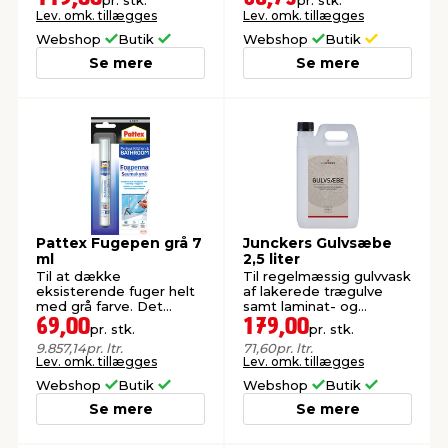
pr. stk.
pr. stk.
vinduer.
Lev. omk. tillægges
Lev. omk. tillægges
Webshop
Butik
Webshop
Butik
Se mere
Se mere
Pattex Fugepen grå 7
Junckers Gulvsæbe
ml
2,5 liter
Til at dække
Til regelmæssig gulvvask
eksisterende fuger helt
af lakerede trægulve
med grå farve. Det
samt laminat- og
bruges til at opfriske
vinylgulve.
69,00
179,00
pr. stk.
pr. stk.
eksisterende fuger.
9.857,14
pr. ltr.
71,60
pr. ltr.
Lev. omk. tillægges
Lev. omk. tillægges
Webshop
Butik
Webshop
Butik
Se mere
Se mere