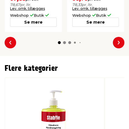
78,67
pr. ltr.
78,33
pr. ltr.
Lev. omk. tillægges
Lev. omk. tillægges
Webshop
Butik
Webshop
Butik
Se mere
Se mere
Forrige
Næs
Flere kategorier