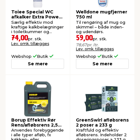
Toiee Special WC
Welldone mugfjerner
afkalker Extra Power 1
750 ml
liter
Særlig effektiv mod
Til rengøring af mug og
kraftige kalkbelægninger
skimmel – både inden-
i toiletkummer og
og udendørs.
lignende.
74,00
59,00
pr. stk.
pr. stk.
Lev. omk. tillægges
78,67
pr. ltr.
Lev. omk. tillægges
Webshop
Butik
Webshop
Butik
Se mere
Se mere
Borup Effektiv Rør
GreenSwirl afløbsrens
Rens/afløbsrens 2,5
2 poser a 233 g
liter
Anvendes forebyggende
Kraftfuld og effektiv
i alle typer afløb, fx
afløbsrens. Indeholder 2
køkken- eller
doseringsposer a 233 g.