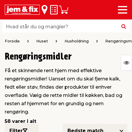
Menu
bage
bage
bage
bage
bage
bage
bage
bage
bage
Huskeseddel
Indkøbskurv
i
i
i
i
i
i
i
i
i
byggematerialer
haven
huset
vvs
el & belysning
maling & kemi
værktøj
bil & fritid
sæsonafslutning
Hvad står du og mangler?
Hvad står du og mangler?
stelse
gning
dsel & varme
værelse
kler
dørsmaling
ktøj
udstyr
nafslutning
Forside
Huset
Husholdning
Rengøringsmi
Rengøringsmidler
 loft & vægge
oldning
t
ndørsbelysning
ndørsmaling
værktøj
udstyr
S
Få et skinnende rent hjem med effektive
Ing
& vinduer
møbler
tning
haner & armatur
dørsbelysning
udstyr
aring af værktøj
ing
rengøringsmidler! Uanset om du skal fjerne kalk,
var
fedt eller støv, findes der produkter til enhver
at
eplader
redskaber
er & ophæng
e
lder
ring & kemikalier
e maskiner
rtikler
overflade. Vælg de rette midler til køkken, bad og
vis
resten af hjemmet for en grundig og nem
rengøring.
& brædder
maskiner
ing & opbevaring
 & ventilation
t Home
el- & fugemasse
redskaber
ronik
58 varer i alt
ruktion
bygninger
ner & persienner
 & kloak
okker
r & spande
& underholdning
Filter