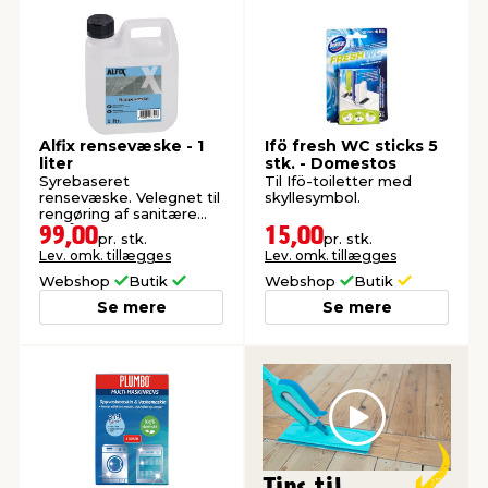
Alfix rensevæske - 1
Ifö fresh WC sticks 5
liter
stk. - Domestos
Syrebaseret
Til Ifö-toiletter med
rensevæske. Velegnet til
skyllesymbol.
rengøring af sanitære
områder.
99,00
15,00
pr. stk.
pr. stk.
Lev. omk. tillægges
Lev. omk. tillægges
Webshop
Butik
Webshop
Butik
Se mere
Se mere
Play
Tips til