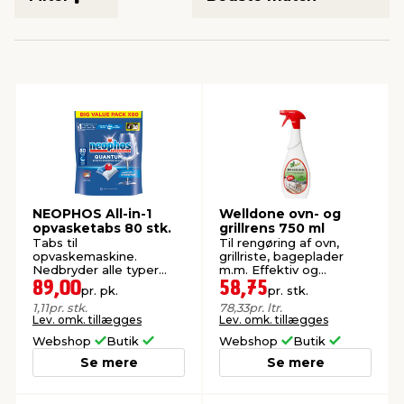
indretning
er & sikkerhed
 fittings
dsbelysning
eklædning
& udendørs spa
r & stilladser
e
behandling
ne, data & TV
& fritid
debeklædning
ing
asser & standere
rier
 sko
antning
ri & syltning
NEOPHOS All-in-1
Welldone ovn- og
opvasketabs 80 stk.
grillrens 750 ml
Tabs til
Til rengøring af ovn,
opvaskemaskine.
grillriste, bageplader
dyr & ukrudt
Nedbryder alle typer
m.m. Effektiv og
madrester.
hurtigtvirkende.
89,00
58,75
pr. pk.
pr. stk.
1,11
pr. stk.
78,33
pr. ltr.
Lev. omk. tillægges
Lev. omk. tillægges
Webshop
Butik
Webshop
Butik
Se mere
Se mere