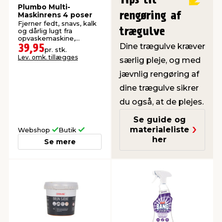
Plumbo Multi-
rengøring af
Maskinrens 4 poser
Fjerner fedt, snavs, kalk
trægulve
og dårlig lugt fra
opvaskemaskine,
Dine trægulve kræver
vaskemaskine, afløb og
39,95
pr. stk.
slanger.
Lev. omk. tillægges
særlig pleje, og med
jævnlig rengøring af
dine trægulve sikrer
du også, at de plejes.
Se guide og
materialeliste
Webshop
Butik
her
Se mere