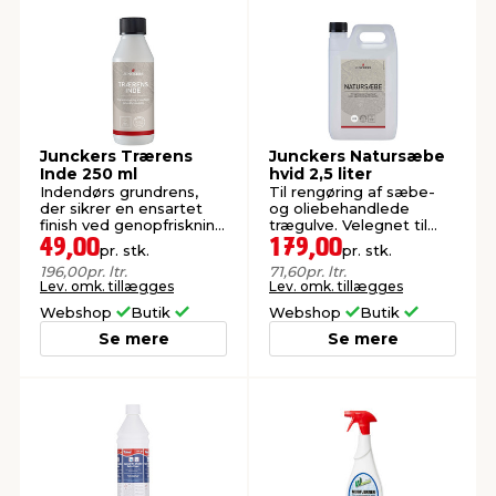
Junckers Trærens
Junckers Natursæbe
Inde 250 ml
hvid 2,5 liter
Indendørs grundrens,
Til rengøring af sæbe-
der sikrer en ensartet
og oliebehandlede
finish ved genopfriskning
trægulve. Velegnet til
af olierede
lyse træsorter.
49,00
179,00
pr. stk.
pr. stk.
træoverflader.
196,00
pr. ltr.
71,60
pr. ltr.
Lev. omk. tillægges
Lev. omk. tillægges
Webshop
Butik
Webshop
Butik
Se mere
Se mere