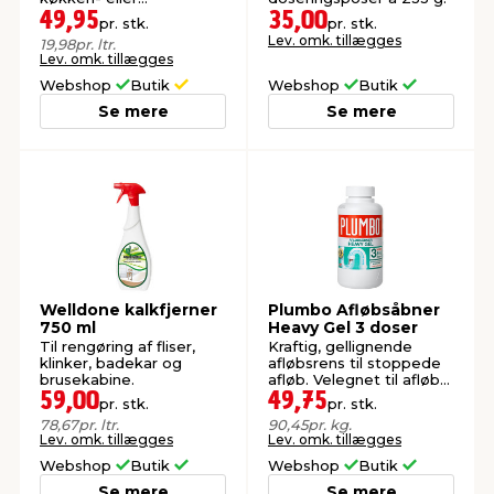
badeværelsesvask.
49,95
35,00
pr. stk.
pr. stk.
Lev. omk. tillægges
19,98
pr. ltr.
Lev. omk. tillægges
Webshop
Butik
Webshop
Butik
Se mere
Se mere
Welldone kalkfjerner
Plumbo Afløbsåbner
750 ml
Heavy Gel 3 doser
Til rengøring af fliser,
Kraftig, gellignende
klinker, badekar og
afløbsrens til stoppede
brusekabine.
afløb. Velegnet til afløb
med lille fald, fx badekar
59,00
49,75
pr. stk.
pr. stk.
og bruser.
78,67
pr. ltr.
90,45
pr. kg.
Lev. omk. tillægges
Lev. omk. tillægges
Webshop
Butik
Webshop
Butik
Se mere
Se mere