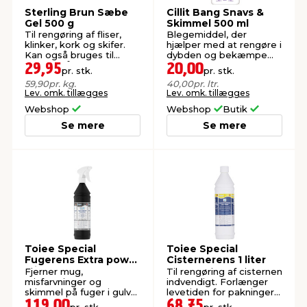
Sterling Brun Sæbe
Cillit Bang Snavs &
Gel 500 g
Skimmel 500 ml
Til rengøring af fliser,
Blegemiddel, der
klinker, kork og skifer.
hjælper med at rengøre i
Kan også bruges til
dybden og bekæmpe
pletter på tøj.
snavs, kalk og
29,95
20,00
pr. stk.
pr. stk.
skimmelsvamp.
59,90
pr. kg.
40,00
pr. ltr.
Lev. omk. tillægges
Lev. omk. tillægges
Webshop
Webshop
Butik
Se mere
Se mere
Toiee Special
Toiee Special
Fugerens Extra power
Cisternerens 1 liter
1 liter
Fjerner mug,
Til rengøring af cisternen
misfarvninger og
indvendigt. Forlænger
skimmel på fuger i gulve,
levetiden for pakninger
på vægge og ved
og ventiler.
119,00
68,75