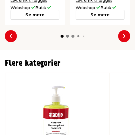
Lev. omk. tillægges
Lev. omk. tillægges
Webshop
Butik
Webshop
Butik
Se mere
Se mere
Forrige
Næs
Flere kategorier