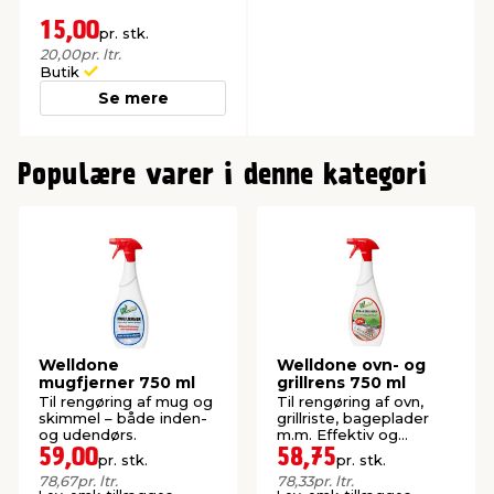
15,00
pr. stk.
20,00
pr. ltr.
Butik
Se mere
0
1
Populære varer i denne kategori
2
Welldone
Welldone ovn- og
mugfjerner 750 ml
grillrens 750 ml
Til rengøring af mug og
Til rengøring af ovn,
skimmel – både inden-
grillriste, bageplader
og udendørs.
m.m. Effektiv og
hurtigtvirkende.
59,00
58,75
pr. stk.
pr. stk.
78,67
pr. ltr.
78,33
pr. ltr.