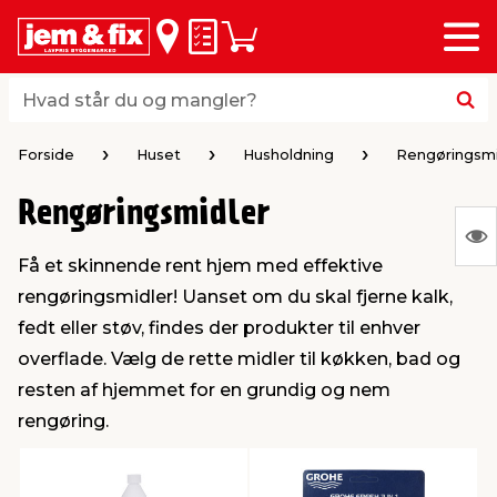
Menu
bage
bage
bage
bage
bage
bage
bage
bage
bage
Huskeseddel
Indkøbskurv
i
i
i
i
i
i
i
i
i
byggematerialer
haven
huset
vvs
el & belysning
maling & kemi
værktøj
bil & fritid
sæsonafslutning
Hvad står du og mangler?
Hvad står du og mangler?
stelse
gning
dsel & varme
værelse
kler
dørsmaling
ktøj
udstyr
nafslutning
Forside
Huset
Husholdning
Rengøringsmi
Rengøringsmidler
 loft & vægge
oldning
t
ndørsbelysning
ndørsmaling
værktøj
udstyr
S
Få et skinnende rent hjem med effektive
Ing
& vinduer
møbler
tning
haner & armatur
dørsbelysning
udstyr
aring af værktøj
ing
rengøringsmidler! Uanset om du skal fjerne kalk,
var
fedt eller støv, findes der produkter til enhver
at
eplader
redskaber
er & ophæng
e
lder
ring & kemikalier
e maskiner
rtikler
overflade. Vælg de rette midler til køkken, bad og
vis
resten af hjemmet for en grundig og nem
rengøring.
& brædder
maskiner
ing & opbevaring
 & ventilation
t Home
el- & fugemasse
redskaber
ronik
ruktion
bygninger
ner & persienner
 & kloak
okker
r & spande
& underholdning