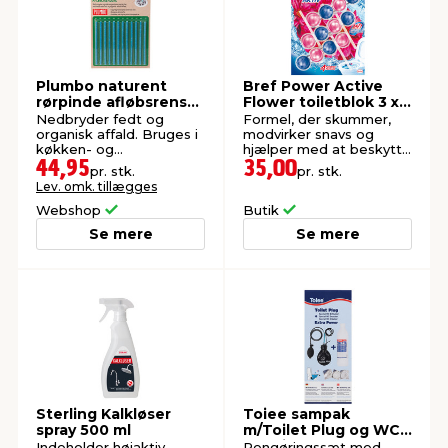
Plumbo naturent
Bref Power Active
rørpinde afløbsrens
Flower toiletblok 3 x
12 stk.
50 g
Nedbryder fedt og
Formel, der skummer,
organisk affald. Bruges i
modvirker snavs og
køkken- og
hjælper med at beskytte
badeværelsesafløb.
mod belægninger.
44,95
35,00
pr. stk.
pr. stk.
Lev. omk. tillægges
Webshop
Butik
Se mere
Se mere
Sterling Kalkløser
Toiee sampak
spray 500 ml
m/Toilet Plug og WC
Specialafkalker
Indeholder højaktiv
Rengøringssæt med