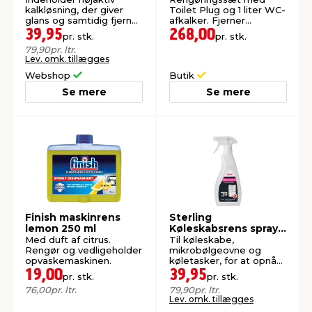
kalkløsning, der giver
Toilet Plug og 1 liter WC-
glans og samtidig fjerner
afkalker. Fjerner
kalk og andre pletter.
genstridige
39,95
268,00
pr. stk.
pr. stk.
kalkbelægninger.
79,90
pr. ltr.
Lev. omk. tillægges
Webshop
Butik
Se mere
Se mere
Finish maskinrens
Sterling
lemon 250 ml
Køleskabsrens spray
500 ml
Med duft af citrus.
Til køleskabe,
Rengør og vedligeholder
mikrobølgeovne og
opvaskemaskinen.
køletasker, for at opnå
et rent, lugtfrit og
19,00
39,95
pr. stk.
pr. stk.
hygiejnisk miljø.
76,00
pr. ltr.
79,90
pr. ltr.
Lev. omk. tillægges