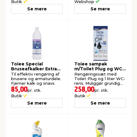
Butik
Webshop
Se mere
Se mere
Toiee Special
Toiee sampak
Bruseafkalker Extra
m/Toilet Plug og WC
Power 1 liter
Specialrens
Til effektiv rengøring af
Rengøringssæt med
brusere og armaturdele.
Toilet Plug og 1 liter WC-
Fjerner kalk og snavs.
rens. Muliggør grundig
rengøring.
85,00
258,00
pr. stk.
pr. stk.
Butik
Butik
Se mere
Se mere