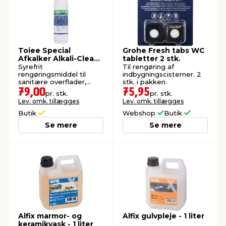
indretning
er & sikkerhed
 fittings
dsbelysning
eklædning
& udendørs spa
Toiee Special
Grohe Fresh tabs WC
r & stilladser
e
behandling
ne, data & TV
& fritid
Afkalker Alkali-Clean
tabletter 2 stk.
1 liter
Syrefrit
Til rengøring af
rengøringsmiddel til
indbygningscisterner. 2
sanitære overflader,
stk. i pakken.
debeklædning
ing
asser & standere
rier
 sko
armaturer og alle typer
79,00
75,95
pr. stk.
pr. stk.
natursten.
Lev. omk. tillægges
Lev. omk. tillægges
Butik
Webshop
Butik
antning
ri & syltning
Se mere
Se mere
dyr & ukrudt
Alfix marmor- og
Alfix gulvpleje - 1 liter
keramikvask - 1 liter