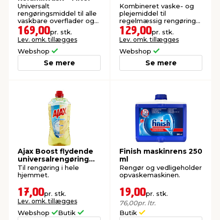
Universalt
Kombineret vaske- og
rengøringsmiddel til alle
plejemiddel til
vaskbare overflader og
regelmæssig rengøring
genstande.
og pleje.
169,00
129,00
pr. stk.
pr. stk.
Lev. omk. tillægges
Lev. omk. tillægges
Webshop
Webshop
Se mere
Se mere
Ajax Boost flydende
Finish maskinrens 250
universalrengøring
ml
1000 ml
Til rengøring i hele
Rengør og vedligeholder
hjemmet.
opvaskemaskinen.
17,00
19,00
pr. stk.
pr. stk.
Lev. omk. tillægges
76,00
pr. ltr.
Webshop
Butik
Butik