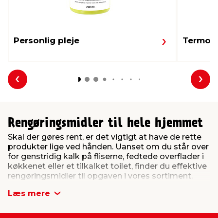
Personlig pleje
Termom
Forrige
Næs
Rengøringsmidler til hele hjemmet
Skal der gøres rent, er det vigtigt at have de rette
produkter lige ved hånden. Uanset om du står over
for genstridig kalk på fliserne, fedtede overflader i
køkkenet eller et tilkalket toilet, finder du effektive
rengøringsmidler til opgaven i vores sortiment.
Her på siden har vi samlet et bredt udvalg af
Læs mere
rengøringsmidler, der gør det nemt at holde
hjemmet, værkstedet eller sommerhuset rent og