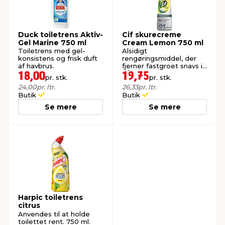
Duck toiletrens Aktiv-
Cif skurecreme
Gel Marine 750 ml
Cream Lemon 750 ml
Toiletrens med gel-
Alsidigt
konsistens og frisk duft
rengøringsmiddel, der
af havbrus.
fjerner fastgroet snavs i
både køkken og
18,00
19,75
pr. stk.
pr. stk.
badeværelse. Med
24,00
pr. ltr.
26,33
pr. ltr.
citrusduft.
Butik
Butik
Se mere
Se mere
Harpic toiletrens
citrus
Anvendes til at holde
toilettet rent. 750 ml.