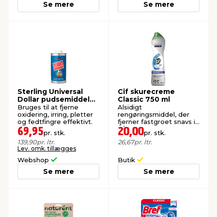
Se mere
Se mere
Sterling Universal
Cif skurecreme
Dollar pudsemiddel
Classic 750 ml
500 ml
Bruges til at fjerne
Alsidigt
oxidering, irring, pletter
rengøringsmiddel, der
og fedtfingre effektivt.
fjerner fastgroet snavs i
både køkken og
69,95
20,00
pr. stk.
pr. stk.
badeværelse.
139,90
pr. ltr.
26,67
pr. ltr.
Lev. omk. tillægges
Webshop
Butik
Se mere
Se mere