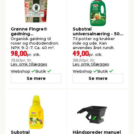
Grønne Fingre®
Substral
gødning
universalnæring - 500
roser/rhododendron 5
ml
Organisk gødning til
Til potter og krukker
l.
roser og rhododendron.
inde og ude. Kan
NPK 9-2-7. Ca. 40 m².
anvendes året rundt.
98,00
49,00
pr. stk.
pr. stk.
19,60
pr. ltr.
98,00
pr. ltr.
Lev. omk. tillægges
Lev. omk. tillægges
Webshop
Butik
Webshop
Butik
Se mere
Se mere
Substral
Håndspreder manuel