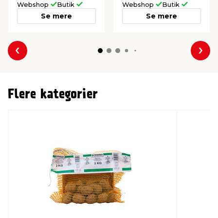
Webshop
Butik
Webshop
Butik
Se mere
Se mere
Forrige
Næs
Flere kategorier