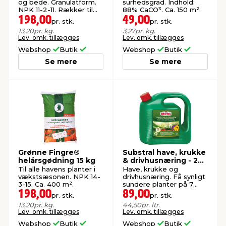
og bede. Granulatform.
surhedsgrad. Indhold:
NPK 11-2-11. Rækker til
88% CaCO³. Ca. 150 m².
ca. 400 m².
198,00
49,00
pr. stk.
pr. stk.
13,20
pr. kg.
3,27
pr. kg.
Lev. omk. tillægges
Lev. omk. tillægges
Webshop
Butik
Webshop
Butik
Se mere
Se mere
Grønne Fingre®
Substral have, krukke
helårsgødning 15 kg
& drivhusnæring - 2
liter
Til alle havens planter i
Have, krukke og
vækstsæsonen. NPK 14-
drivhusnæring. Få synligt
3-15. Ca. 400 m².
sundere planter på 7
dage.
198,00
89,00
pr. stk.
pr. stk.
13,20
pr. kg.
44,50
pr. ltr.
Lev. omk. tillægges
Lev. omk. tillægges
Webshop
Butik
Webshop
Butik