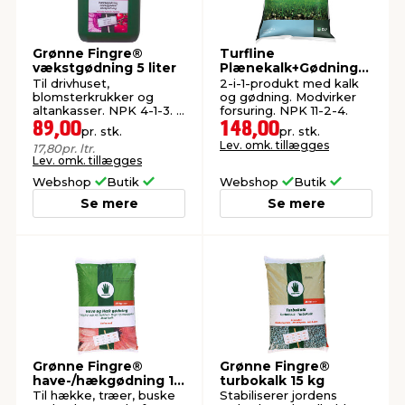
Grønne Fingre®
Turfline
vækstgødning 5 liter
Plænekalk+Gødning
10 kg
Til drivhuset,
2-i-1-produkt med kalk
blomsterkrukker og
og gødning. Modvirker
altankasser. NPK 4-1-3. 5
forsuring. NPK 11-2-4.
liter = 1667 liter.
89,00
148,00
pr. stk.
pr. stk.
Lev. omk. tillægges
17,80
pr. ltr.
Lev. omk. tillægges
Webshop
Butik
Webshop
Butik
Se mere
Se mere
Grønne Fingre®
Grønne Fingre®
have-/hækgødning 15
turbokalk 15 kg
kg
Til hække, træer, buske
Stabiliserer jordens