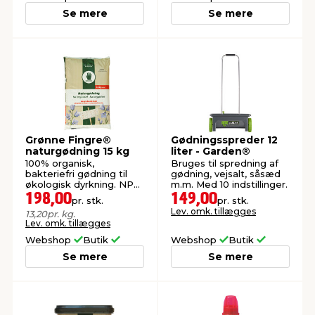
Se mere
Se mere
Grønne Fingre®
Gødningsspreder 12
naturgødning 15 kg
liter - Garden®
100% organisk,
Bruges til spredning af
bakteriefri gødning til
gødning, vejsalt, såsæd
økologisk dyrkning. NPK
m.m. Med 10 indstillinger.
4-1-3. Ca. 200 m²
198,00
149,00
pr. stk.
pr. stk.
Lev. omk. tillægges
13,20
pr. kg.
Lev. omk. tillægges
Webshop
Butik
Webshop
Butik
Se mere
Se mere