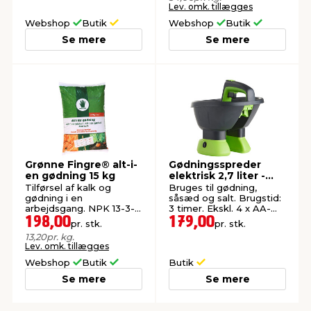
Lev. omk. tillægges
Webshop
Butik
Webshop
Butik
Se mere
Se mere
Grønne Fingre® alt-i-
Gødningsspreder
en gødning 15 kg
elektrisk 2,7 liter -
Garden®
Tilførsel af kalk og
Bruges til gødning,
gødning i en
såsæd og salt. Brugstid:
arbejdsgang. NPK 13-3-
3 timer. Ekskl. 4 x AA-
8. Ca. 250 m².
batterier.
198,00
179,00
pr. stk.
pr. stk.
13,20
pr. kg.
Lev. omk. tillægges
Webshop
Butik
Butik
Se mere
Se mere