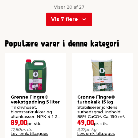
Viser 20 af 27
Vis 7 flere
0
1
Populære varer i denne kategori
Grønne Fingre®
Grønne Fingre®
vækstgødning 5 liter
turbokalk 15 kg
Til drivhuset,
Stabiliserer jordens
blomsterkrukker og
surhedsgrad. Indhold:
altankasser. NPK 4-1-3.
88% CaCO³. Ca. 150 m².
5 liter = 1667 liter.
89,00
49,00
pr. stk.
pr. stk.
17,80
pr. ltr.
3,27
pr. kg.
Lev. omk. tillægges
Lev. omk. tillægges