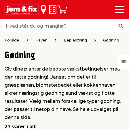
Menu
bage
bage
bage
bage
bage
bage
bage
bage
bage
Huskeseddel
Indkøbskurv
i
i
i
i
i
i
i
i
i
byggematerialer
haven
huset
vvs
el & belysning
maling & kemi
værktøj
bil & fritid
sæsonafslutning
Hvad står du og mangler?
Hvad står du og mangler?
stelse
gning
dsel & varme
værelse
kler
dørsmaling
ktøj
udstyr
nafslutning
Forside
Haven
Beplantning
Gødning
Gødning
 loft & vægge
oldning
t
ndørsbelysning
ndørsmaling
værktøj
udstyr
S
Giv dine planter de bedste vækstbetingelser med
Ing
& vinduer
møbler
tning
haner & armatur
dørsbelysning
udstyr
aring af værktøj
ing
den rette gødning! Uanset om det er til
var
græsplænen, blomsterbedet eller køkkenhaven,
at
eplader
redskaber
er & ophæng
e
lder
ring & kemikalier
e maskiner
rtikler
sikrer næringsrig gødning sund vækst og flotte
vis
resultater. Vælg mellem forskellige typer gødning,
der passer til netop din have. Se hele udvalget på
& brædder
maskiner
ing & opbevaring
 & ventilation
t Home
el- & fugemasse
redskaber
ronik
denne side.
27 varer i alt
ruktion
bygninger
ner & persienner
 & kloak
okker
r & spande
& underholdning