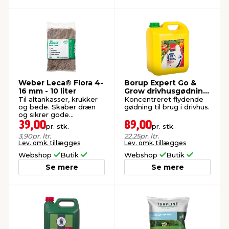
Weber Leca® Flora 4-
Borup Expert Go &
16 mm - 10 liter
Grow drivhusgødning
4 liter
Til altankasser, krukker
Koncentreret flydende
og bede. Skaber dræn
gødning til brug i drivhus.
og sikrer gode
vækstbetingelser.
39,00
89,00
pr. stk.
pr. stk.
3,90
pr. ltr.
22,25
pr. ltr.
Lev. omk. tillægges
Lev. omk. tillægges
Webshop
Butik
Webshop
Butik
Se mere
Se mere