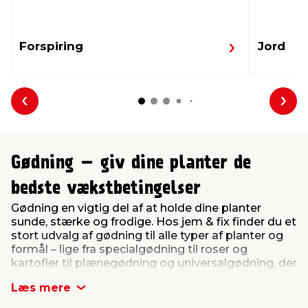
Forspiring
Jord
Forrige
Næs
Gødning – giv dine planter de
bedste vækstbetingelser
Gødning en vigtig del af at holde dine planter
sunde, stærke og frodige. Hos jem & fix finder du et
stort udvalg af gødning til alle typer af planter og
formål – lige fra specialgødning til roser og
kartofler til plænegødning og universalgødning, der
dækker de fleste behov i haven og drivhuset.
Læs mere
Får planterne den næring, de har brug for, vokser