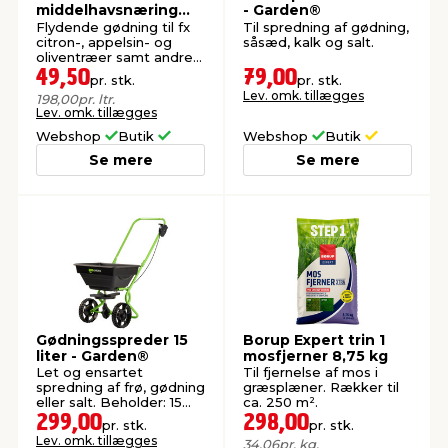
middelhavsnæring
- Garden®
250 ml
Flydende gødning til fx
Til spredning af gødning,
citron-, appelsin- og
såsæd, kalk og salt.
oliventræer samt andre
potteplanter.
49,50
79,00
pr. stk.
pr. stk.
Lev. omk. tillægges
198,00
pr. ltr.
Lev. omk. tillægges
Webshop
Butik
Webshop
Butik
Se mere
Se mere
Gødningsspreder 15
Borup Expert trin 1
liter - Garden®
mosfjerner 8,75 kg
Let og ensartet
Til fjernelse af mos i
spredning af frø, gødning
græsplæner. Rækker til
eller salt. Beholder: 15
ca. 250 m².
liter.
299,00
298,00
pr. stk.
pr. stk.
Lev. omk. tillægges
34,06
pr. kg.