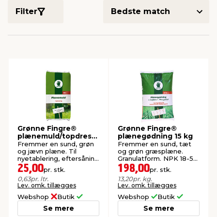
Filter
indretning
er & sikkerhed
 fittings
dsbelysning
eklædning
& udendørs spa
r & stilladser
e
behandling
ne, data & TV
& fritid
debeklædning
ing
asser & standere
rier
 sko
antning
ri & syltning
Grønne Fingre®
Grønne Fingre®
plænemuld/topdressi
plænegødning 15 kg
ng 40 liter
dyr & ukrudt
Fremmer en sund, grøn
Fremmer en sund, tæt
og jævn plæne. Til
og grøn græsplæne.
nyetablering, eftersåning
Granulatform. NPK 18-5-
og udjævning af plæne.
11. Rækker til ca. 900 m².
25,00
198,00
pr. stk.
pr. stk.
0,63
pr. ltr.
13,20
pr. kg.
Lev. omk. tillægges
Lev. omk. tillægges
Webshop
Butik
Webshop
Butik
Se mere
Se mere