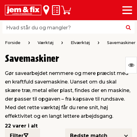
Menu
bage
bage
bage
bage
bage
bage
bage
bage
bage
Huskeseddel
Indkøbskurv
i
i
i
i
i
i
i
i
i
byggematerialer
haven
huset
vvs
el & belysning
maling & kemi
værktøj
bil & fritid
sæsonafslutning
Hvad står du og mangler?
Hvad står du og mangler?
stelse
gning
dsel & varme
værelse
kler
dørsmaling
ktøj
udstyr
nafslutning
Forside
Værktøj
Elværktøj
Savemaskiner
Savemaskiner
 loft & vægge
oldning
t
ndørsbelysning
ndørsmaling
værktøj
udstyr
S
Gør savearbejdet nemmere og mere præcist med
Ing
& vinduer
møbler
tning
haner & armatur
dørsbelysning
udstyr
aring af værktøj
ing
en kraftfuld savemaskine. Uanset om du skal
var
skære træ, metal eller plast, findes der en maskine,
at
eplader
redskaber
er & ophæng
e
lder
ring & kemikalier
e maskiner
rtikler
der passer til opgaven – fra kapsave til rundsave.
vis
Med det rette værktøj får du rene snit, høj
effektivitet og en langt lettere arbejdsgang.
& brædder
maskiner
ing & opbevaring
 & ventilation
t Home
el- & fugemasse
redskaber
ronik
22 varer i alt
ruktion
bygninger
ner & persienner
 & kloak
okker
r & spande
& underholdning
Filter