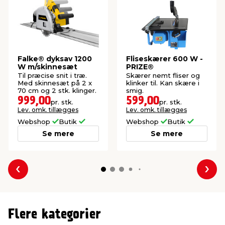
Falke® dyksav 1200
Fliseskærer 600 W -
W m/skinnesæt
PRIZE®
Til præcise snit i træ.
Skærer nemt fliser og
Med skinnesæt på 2 x
klinker til. Kan skære i
70 cm og 2 stk. klinger.
smig.
999,00
599,00
pr. stk.
pr. stk.
Lev. omk. tillægges
Lev. omk. tillægges
Webshop
Butik
Webshop
Butik
Se mere
Se mere
Forrige
Næs
Flere kategorier