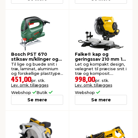
Bosch PST 670
Falke® kap og
stiksav m/klinger og
geringssav 210 mm 18
splintskærme 500 W
v Li-ion
Til lige og buede snit i
Let og kompakt design,
træ, laminat, aluminium
velegnet til præcise snit i
og forskellige plasttyper.
træ og komposit.
Inkl. 4 stk. klinger og 5
Leveres uden batteri og
451,00
998,00
pr. stk.
pr. stk.
stk. splintskærme.
oplader.
Lev. omk. tillægges
Lev. omk. tillægges
Webshop
Butik
Webshop
Se mere
Se mere