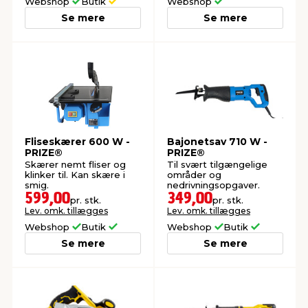
Webshop
Butik
Webshop
Se mere
Se mere
Fliseskærer 600 W -
Bajonetsav 710 W -
PRIZE®
PRIZE®
Skærer nemt fliser og
Til svært tilgængelige
klinker til. Kan skære i
områder og
smig.
nedrivningsopgaver.
599,00
349,00
pr. stk.
pr. stk.
Lev. omk. tillægges
Lev. omk. tillægges
Webshop
Butik
Webshop
Butik
Se mere
Se mere