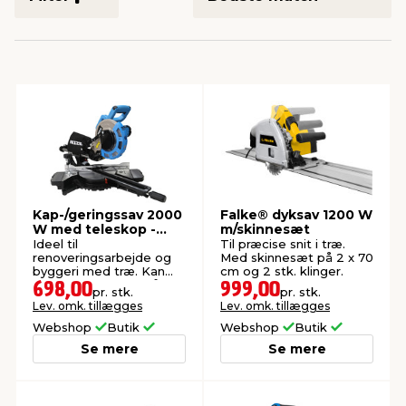
indretning
er & sikkerhed
 fittings
dsbelysning
eklædning
& udendørs spa
r & stilladser
e
behandling
ne, data & TV
& fritid
debeklædning
ing
asser & standere
rier
 sko
antning
ri & syltning
Kap-/geringssav 2000
Falke® dyksav 1200 W
W med teleskop -
m/skinnesæt
PRIZE®
Ideel til
Til præcise snit i træ.
renoveringsarbejde og
Med skinnesæt på 2 x 70
dyr & ukrudt
byggeri med træ. Kan
cm og 2 stk. klinger.
skære lodret og skråt.
698,00
999,00
pr. stk.
pr. stk.
Lev. omk. tillægges
Lev. omk. tillægges
Webshop
Butik
Webshop
Butik
Se mere
Se mere