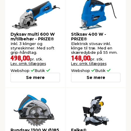
Dyksav multi 600 W
Stiksav 400 W -
m/tilbehør - PRIZE®
PRIZE®
Inkl. 3 klinger og
Elektrisk stivsav inkl.
styreskinner. Med soft
klinge til træ. Med en
grip-håndtag.
skæredybde på 55 mm.
498,00
148,00
pr. stk.
pr. stk.
Lev. omk. tillægges
Lev. omk. tillægges
Webshop
Butik
Webshop
Butik
Se mere
Se mere
Rundsav 1300 W Ø185
Falke®