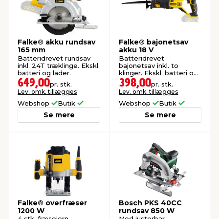
Falke® akku rundsav
Falke® bajonetsav
165 mm
akku 18 V
Batteridrevet rundsav
Batteridrevet
inkl. 24T træklinge. Ekskl.
bajonetsav inkl. to
batteri og lader.
klinger. Ekskl. batteri og
lader.
649,00
398,00
pr. stk.
pr. stk.
Lev. omk. tillægges
Lev. omk. tillægges
Webshop
Butik
Webshop
Butik
Se mere
Se mere
Falke® overfræser
Bosch PKS 40CC
1200 W
rundsav 850 W
4 stk. fræsejern
Med justerbar