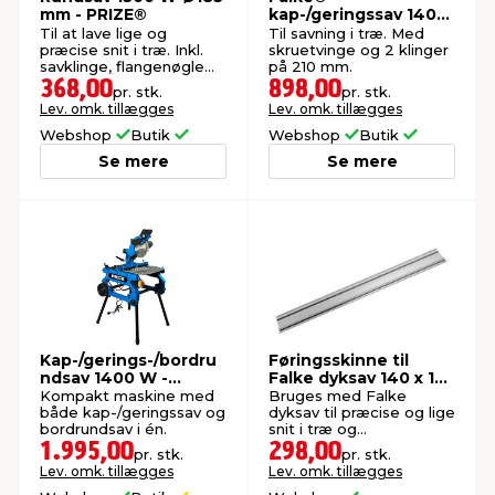
mm - PRIZE®
kap-/geringssav 1400
W
Til at lave lige og
Til savning i træ. Med
præcise snit i træ. Inkl.
skruetvinge og 2 klinger
savklinge, flangenøgle
på 210 mm.
og parallelanslag.
368,00
898,00
pr. stk.
pr. stk.
Lev. omk. tillægges
Lev. omk. tillægges
Webshop
Butik
Webshop
Butik
Se mere
Se mere
Kap-/gerings-/bordru
Føringsskinne til
ndsav 1400 W -
Falke dyksav 140 x 18
PRIZE®
cm
Kompakt maskine med
Bruges med Falke
både kap-/geringssav og
dyksav til præcise og lige
bordrundsav i én.
snit i træ og
pladematerialer
1.995,00
298,00
pr. stk.
pr. stk.
Lev. omk. tillægges
Lev. omk. tillægges