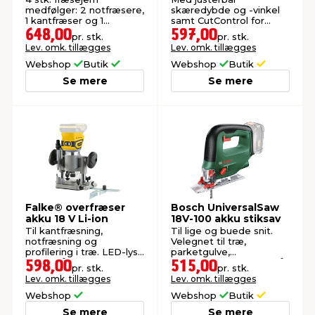
medfølger: 2 notfræsere,
skæredybde og -vinkel
1 kantfræser og 1
samt CutControl for
profilfræser.
præcise skæringer.
648,00
597,00
pr. stk.
pr. stk.
Skæredybde: 26-40 mm.
Lev. omk. tillægges
Lev. omk. tillægges
Webshop
Butik
Webshop
Butik
Se mere
Se mere
Falke® overfræser
Bosch UniversalSaw
akku 18 V Li-ion
18V-100 akku stiksav
Til kantfræsning,
Til lige og buede snit.
notfræsning og
Velegnet til træ,
profilering i træ. LED-lys,
parketgulve,
spindellås og elektronisk
aluminiumprofiler og stål.
598,00
515,00
pr. stk.
pr. stk.
blød start. Eksk. batteri
Ekskl. batteri og lader.
Lev. omk. tillægges
Lev. omk. tillægges
og oplader.
Webshop
Webshop
Butik
Se mere
Se mere