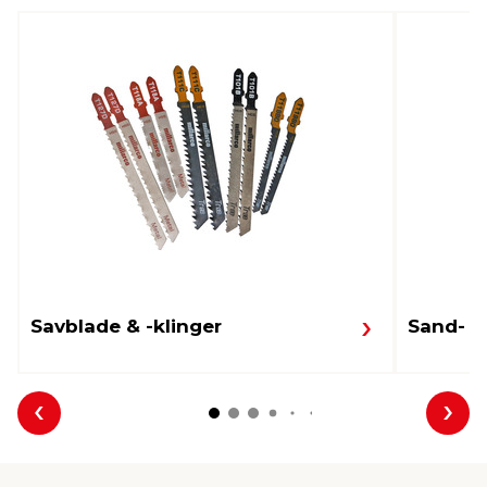
Savblade & -klinger
Sand- &
Forrige
Næs