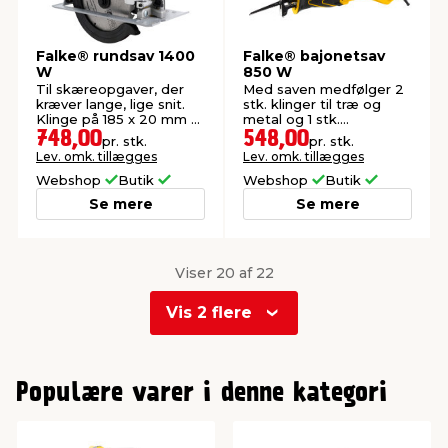
Falke® rundsav 1400
Falke® bajonetsav
W
850 W
Til skæreopgaver, der
Med saven medfølger 2
kræver lange, lige snit.
stk. klinger til træ og
Klinge på 185 x 20 mm -
metal og 1 stk.
24 tænder.
sekskantnøgle.
748,00
548,00
pr. stk.
pr. stk.
Lev. omk. tillægges
Lev. omk. tillægges
Webshop
Butik
Webshop
Butik
Se mere
Se mere
Viser 20 af 22
Vis 2 flere
0
1
Populære varer i denne kategori