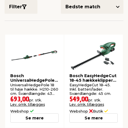
Filter
indretning
er & sikkerhed
 fittings
dsbelysning
eklædning
& udendørs spa
r & stilladser
e
behandling
ne, data & TV
& fritid
debeklædning
ing
asser & standere
rier
 sko
antning
ri & syltning
Bosch
Bosch EasyHedgeCut
UniversalHedgePole
18-45 hækkeklipper
18 hækkeklipper
18 V 2,0 Ah
dyr & ukrudt
UniversalHedgePole 18
EasyHedgeCut 18-45.
m/teleskop
til høje hække. H210-260
Inkl. batteri/lader.
cm. Sværdlængde: 43
Sværdlængde: 45 cm.
cm.
693,00
549,00
pr. stk.
pr. stk.
Lev. omk. tillægges
Lev. omk. tillægges
Webshop
Webshop
Butik
Se mere
Se mere