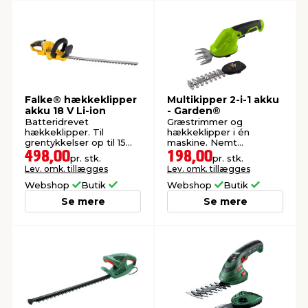
Falke® hækkeklipper
Multikipper 2-i-1 akku
akku 18 V Li-ion
- Garden®
Batteridrevet
Græstrimmer og
hækkeklipper. Til
hækkeklipper i én
grentykkelser op til 15
maskine. Nemt
mm. Sværdlængde: 55
klingeskifte. Inkl. batteri
498,00
198,00
pr. stk.
pr. stk.
cm
og lader.
Lev. omk. tillægges
Lev. omk. tillægges
Webshop
Butik
Webshop
Butik
Se mere
Se mere