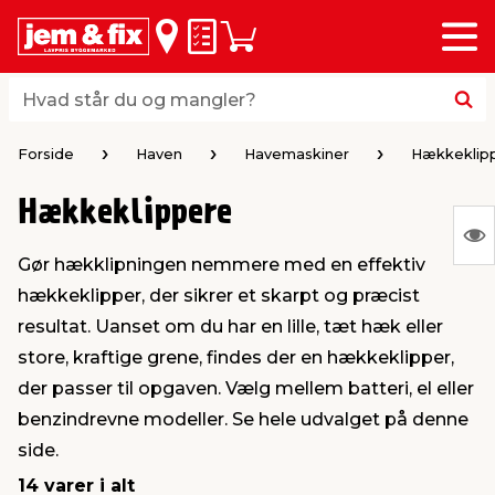
Menu
bage
bage
bage
bage
bage
bage
bage
bage
bage
Huskeseddel
Indkøbskurv
i
i
i
i
i
i
i
i
i
byggematerialer
haven
huset
vvs
el & belysning
maling & kemi
værktøj
bil & fritid
sæsonafslutning
Hvad står du og mangler?
Hvad står du og mangler?
stelse
gning
dsel & varme
værelse
kler
dørsmaling
ktøj
udstyr
nafslutning
Forside
Haven
Havemaskiner
Hækkeklip
Hækkeklippere
 loft & vægge
oldning
t
ndørsbelysning
ndørsmaling
værktøj
udstyr
S
Gør hækklipningen nemmere med en effektiv
Ing
& vinduer
møbler
tning
haner & armatur
dørsbelysning
udstyr
aring af værktøj
ing
hækkeklipper, der sikrer et skarpt og præcist
var
resultat. Uanset om du har en lille, tæt hæk eller
at
eplader
redskaber
er & ophæng
e
lder
ring & kemikalier
e maskiner
rtikler
store, kraftige grene, findes der en hækkeklipper,
vis
der passer til opgaven. Vælg mellem batteri, el eller
benzindrevne modeller. Se hele udvalget på denne
& brædder
maskiner
ing & opbevaring
 & ventilation
t Home
el- & fugemasse
redskaber
ronik
side.
14 varer i alt
ruktion
bygninger
ner & persienner
 & kloak
okker
r & spande
& underholdning