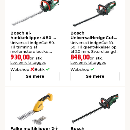
Bosch el-
Bosch
hækkeklipper 480 W
UniversalHedgeCut
50 cm
18-50 hækkeklipper
UniversalHedgeCut 50.
UniversalHedgeCut 18-
akku
Til trimning af
50. Til grentykkelser op
mellemstore buske.
til 20 mm. Sværdlængde:
Sværdlængde: 50 cm.
50 cm.
930,00
848,00
pr. stk.
pr. stk.
Lev. omk. tillægges
Lev. omk. tillægges
Webshop
Butik
Webshop
Se mere
Se mere
Falke multiklipper 2-i-
Bosch