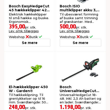
Bosch EasyHedgeCut
Bosch ISIO
45 hækkeklipper 420
multiklipper akku 3,6
W
V
Elektrisk hækkeklipper
Til ubesværet formning
til små hække og buske.
af buske samt trimning
Ergonomisk
af græskanter. Med
letvægtsdesign.
indbygget batteri.
395,00
500,00
pr. stk.
pr. stk.
Sværdlængde: 45 cm.
Lev. omk. tillægges
Lev. omk. tillægges
Webshop
Butik
Webshop
Butik
Se mere
Se mere
El-hækkeklipper 450
Bosch
W - Garden®
UniversalHedgeCut
18V-48 hækkeklipper
Til hækkeklipning. Til
UniversalHedgeCut 18-
2,5 Ah
grentykkelser op til 16
48. Inkl. 2,5 Ah batteri og
mm. Sværdlængde: 50
en lader. Sværdlængde:
cm.
50 cm.
248,00
1.198,00
pr. stk.
pr. stk.