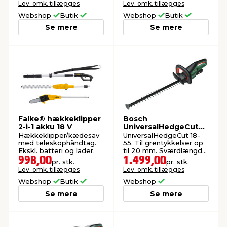
Lev. omk. tillægges
Lev. omk. tillægges
Webshop
Butik
Webshop
Butik
Se mere
Se mere
Falke® hækkeklipper
Bosch
2-i-1 akku 18 V
UniversalHedgeCut
18-55 hækkeklipper 2
Hækkeklipper/kædesav
UniversalHedgeCut 18-
x 18 V
med teleskophåndtag.
55. Til grentykkelser op
Ekskl. batteri og lader.
til 20 mm. Sværdlængde:
55 cm.
998,00
1.499,00
pr. stk.
pr. stk.
Lev. omk. tillægges
Lev. omk. tillægges
Webshop
Butik
Webshop
Se mere
Se mere