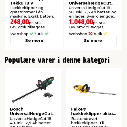
1 akku 18 V
UniversalHedgeCut
18V-50 hækkeklipper
Hækkeklipper og
UniversalHedgeCut 18-
2,5 Ah
græstrimmer i én
50. Inkl. 2,5 Ah batteri og
maskine. Ekskl. batteri
en lader. Sværdlængde:
og lader.
50 cm.
248,00
1.048,00
pr. stk.
pr. stk.
Lev. omk. tillægges
Lev. omk. tillægges
Webshop
Butik
Webshop
Butik
Se mere
Se mere
0
Populære varer i denne kategori
Bosch
Falke®
UniversalHedgeCut
hækkeklipper akku
18V-48
18 V Li-ion
UniversalHedgeCut 18-
Batteridrevet
hækkeklipper 2,5 Ah
48. Inkl. 2,5 Ah batteri
hækkeklipper. Til
og en lader.
grentykkelser op til 15