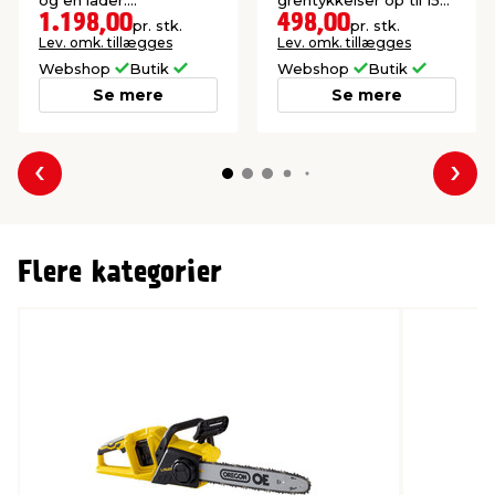
Sværdlængde: 50 cm.
mm. Sværdlængde: 55
1.198,00
498,00
pr. stk.
pr. stk.
cm
Lev. omk. tillægges
Lev. omk. tillægges
Webshop
Butik
Webshop
Butik
Se mere
Se mere
Forrige
Næs
Flere kategorier