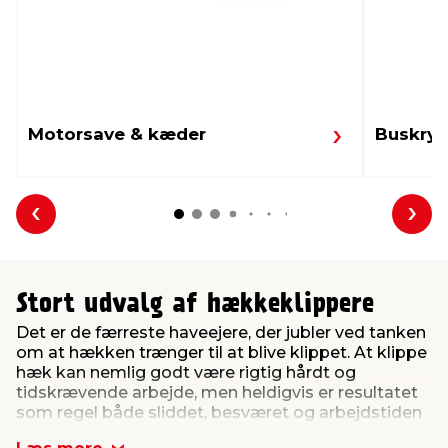
Motorsave & kæder
Buskryd
Forrige
Næs
Stort udvalg af hækkeklippere
Det er de færreste haveejere, der jubler ved tanken
om at hækken trænger til at blive klippet. At klippe
hæk kan nemlig godt være rigtig hårdt og
tidskrævende arbejde, men heldigvis er resultatet
som regel både sliddet, besværet og arbejdstiden
værd. Hækken er nemlig det element, der danner