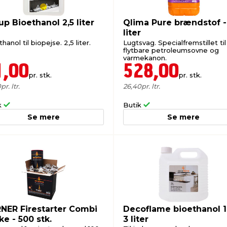
up Bioethanol 2,5 liter
Qlima Pure brændstof -
liter
hanol til biopejse. 2,5 liter.
Lugtsvag. Specialfremstillet til
flytbare petroleumsovne og
varmekanon.
1,00
528,00
pr. stk.
pr. stk.
0
pr. ltr.
26,40
pr. ltr.
k
Butik
Se mere
Se mere
NER Firestarter Combi
Decoflame bioethanol 1
ke - 500 stk.
3 liter