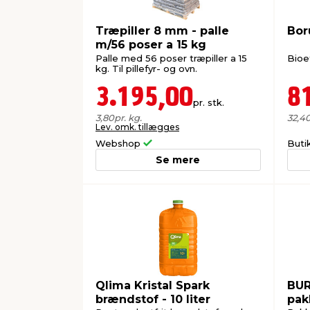
Træpiller 8 mm - palle
Bor
m/56 poser a 15 kg
Palle med 56 poser træpiller a 15
Bioet
kg. Til pillefyr- og ovn.
3.195,00
8
pr. stk.
3,80
pr. kg.
32,4
Lev. omk. tillægges
Webshop
Buti
Se mere
Qlima Kristal Spark
BUR
brændstof - 10 liter
pak