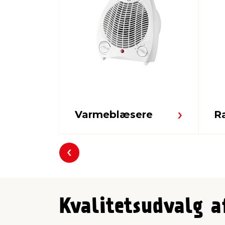
Varmeblæsere
R
Forrige
Kvalitetsudvalg af