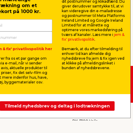
dit postnummer og klikadfærd. Du
rækning om et
giver derudover samtykke til, at vi
kort på 1000 kr.
kan videregive din e-mailadresse
og postnummer til Meta Platforms
en og nyde varmen, der hurtigt spreder
Ireland Limited og Google Ireland
g skabes der stemning og hygge, som
Limited for at målrette og
optimere vores markedsføring på
tværs af kanaler. Læs mere i
jem &
fix' privatlivspolitik
.
 & fix' privatlivspolitik her
Bemærk, at du efter tilmelding til
enhver tid kan afmelde dig
hvert behov
er fra os et par gange om
nyhedsbreve fra jem & fix igen ved
l stemningsfulde aftener i stuen eller
ia e-mail, når vi sender
at klikke på afmeldingslinket i
avis, aktuelle produkter til
bunden af nyhedsbrevene.
 priser, fix det selv-film og
erfor har brug for en større mængde
 mere indenfor hus, have,
 -
Køb i webshop
j, byggematerialer osv.
byt i butik
rillen
Tilmeld nyhedsbrev og deltag i lodtrækningen
jem & fix A/S, Skomagervej 12
DK-7100 Vejle
for traditionelt brænde. Fx er træbriketter
CVR: 10360641
ingen rester af bark eller harpiks i