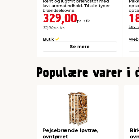
Rent og lugtfrit brændstof med
Pakk
lavt aromatindhold. Til alle typer
optæ
brændselsovne.
optæ
329,00
1
pr. stk.
Lev. 
32,90
pr. ltr.
Butik
Web
Se mere
0
Populære varer i 
Pejsebrænde løvtræ,
Bir
ovntørret
ovn