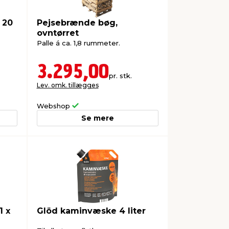
 20
Pejsebrænde bøg,
ovntørret
Palle á ca. 1,8 rummeter.
3.295,00
pr. stk.
Lev. omk. tillægges
Webshop
Se mere
1 x
Glöd kaminvæske 4 liter