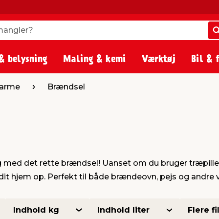
angler?
angler?
& belysning
Maling & kemi
Værktøj
Bil & 
varme
Brændsel
g med det rette brændsel! Uanset om du bruger træpille
e dit hjem op. Perfekt til både brændeovn, pejs og andre 
Indhold kg
Indhold liter
Flere fi