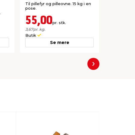
Til pillefyr og pilleovne. 15 kg i en
Danskprodu
pose.
optændingspo
.
brændeovn.
55,00
39,0
pr. stk.
Lev. omk. til
3,67
pr. kg.
Butik
Webshop
Se mere
Næste