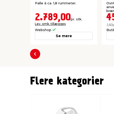
Palle á ca. 1,8 rummeter.
Ovnt
anve
bræ
2.789,00
4
pr. stk.
Lev. omk. tillægges
1,50
p
Webshop
But
Se mere
Forrige
Flere kategorier