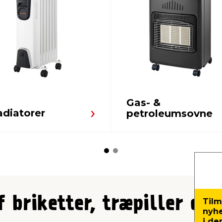
Gas- &
adiatorer
petroleumsovne
 briketter, træpiller og 
Tilm
nyh
i de