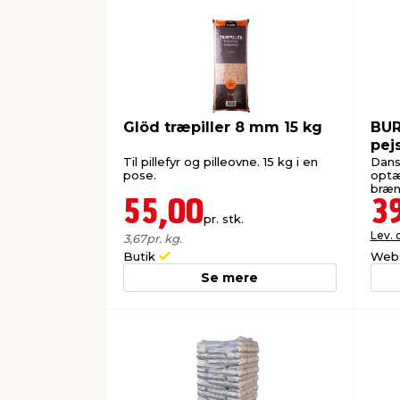
Glöd træpiller 8 mm 15 kg
BUR
pej
Til pillefyr og pilleovne. 15 kg i en
Dans
pose.
optæn
bræn
55,00
3
pr. stk.
Lev. 
3,67
pr. kg.
Butik
Web
Se mere