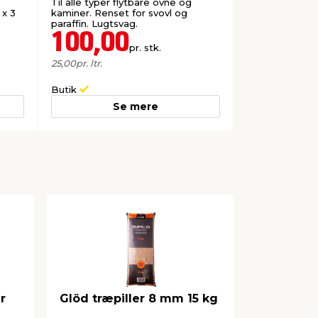
Til alle typer flytbare ovne og
 x 3
kaminer. Renset for svovl og
paraffin. Lugtsvag.
100,00
pr. stk.
25,00
pr. ltr.
Butik
Se mere
r
Glöd træpiller 8 mm 15 kg
BURNER Fi
pejseopt