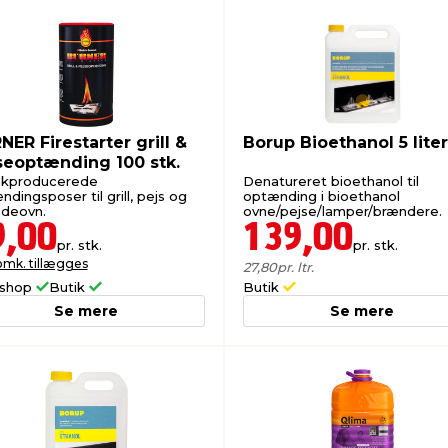
NER Firestarter grill &
Borup Bioethanol 5 liter
seoptænding 100 stk.
kproducerede
Denatureret bioethanol til
dingsposer til grill, pejs og
optænding i bioethanol
deovn.
ovne/pejse/lamper/brændere.
9,00
139,00
pr. stk.
pr. stk.
omk. tillægges
27,80
pr. ltr.
shop
Butik
Butik
Se mere
Se mere