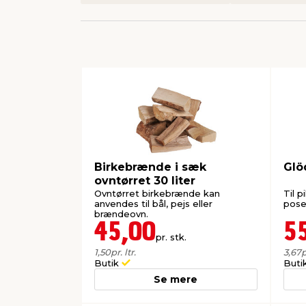
Birkebrænde i sæk
Glö
ovntørret 30 liter
Ovntørret birkebrænde kan
Til p
anvendes til bål, pejs eller
pose
brændeovn.
45,00
5
pr. stk.
1,50
pr. ltr.
3,67
p
Butik
Buti
Se mere