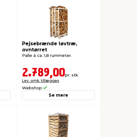
Pejsebrænde løvtræ,
ovntørret
Palle á ca. 1,8 rummeter.
2.789,00
pr. stk.
Lev. omk. tillægges
Webshop
Se mere