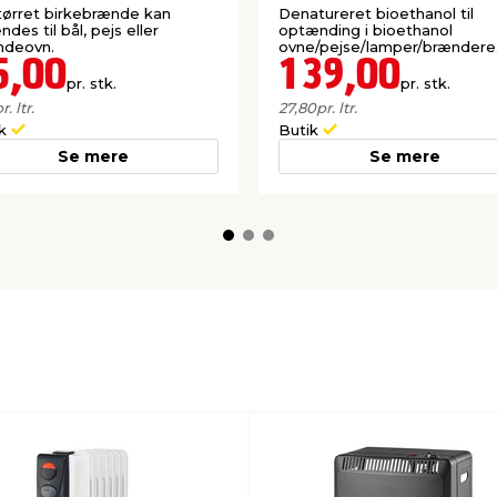
ørret birkebrænde kan
Denatureret bioethanol til
ndes til bål, pejs eller
optænding i bioethanol
ndeovn.
ovne/pejse/lamper/brændere
5,00
139,00
pr. stk.
pr. stk.
r. ltr.
27,80
pr. ltr.
ik
Butik
Se mere
Se mere