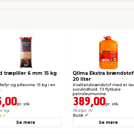
d træpiller 6 mm 15 kg
Qlima Ekstra brændstof
20 liter
illefyr og pilleovne. 15 kg i en
Kvalitetsbrændstof med et lav
.
svovlindhold. Til flytbare
petroleumsovne.
5,00
389,00
pr. stk.
pr. stk.
r. kg.
19,45
pr. ltr.
k
Butik
Se mere
Se mere