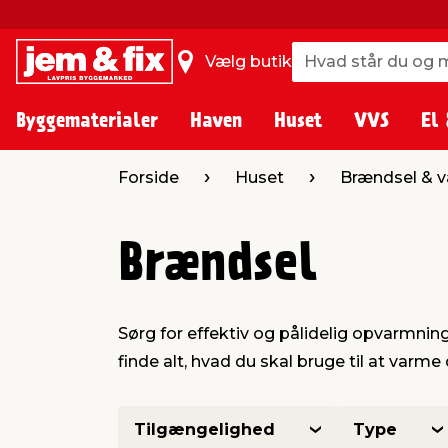
Hvad står du og m
Hvad står du og m
Vælg butik
Byggematerialer
Haven
Huset
VVS
El 
Forside
Huset
Brændsel & 
Brændsel
Sørg for effektiv og pålidelig opvarmnin
finde alt, hvad du skal bruge til at varm
Tilgængelighed
Type