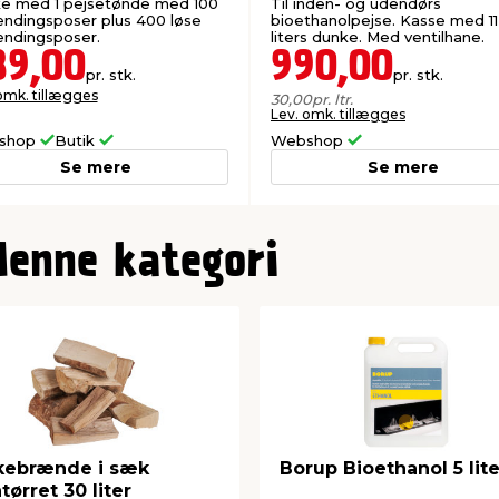
e med 1 pejsetønde med 100
Til inden- og udendørs
ndingsposer plus 400 løse
bioethanolpejse. Kasse med 11
ndingsposer.
liters dunke. Med ventilhane.
89,00
990,00
pr. stk.
pr. stk.
omk. tillægges
30,00
pr. ltr.
Lev. omk. tillægges
shop
Butik
Webshop
Se mere
Se mere
denne kategori
kebrænde i sæk
Borup Bioethanol 5 lite
tørret 30 liter