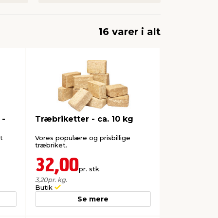
16 varer i alt
 -
Træbriketter - ca. 10 kg
t
Vores populære og prisbillige
træbriket.
32,00
pr. stk.
3,20
pr. kg.
Butik
Se mere