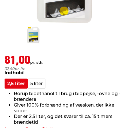
indretning
er & sikkerhed
 fittings
dsbelysning
eklædning
& udendørs spa
r & stilladser
e
behandling
ne, data & TV
& fritid
debeklædning
ing
asser & standere
rier
 sko
81,00
pr. stk.
antning
ri & syltning
32,40
pr. ltr.
Indhold
2,5 liter
5 liter
dyr & ukrudt
Borup bioethanol til brug i biopejse, -ovne og -
brændere
Giver 100% forbrænding af væsken, der ikke
soder
Der er 2,5 liter, og det svarer til ca. 15 timers
brændetid