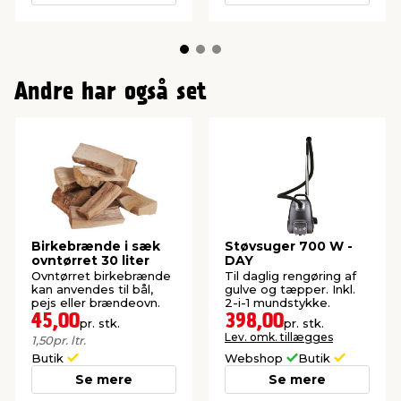
Andre har også set
Birkebrænde i sæk
Støvsuger 700 W -
ovntørret 30 liter
DAY
Ovntørret birkebrænde
Til daglig rengøring af
kan anvendes til bål,
gulve og tæpper. Inkl.
pejs eller brændeovn.
2-i-1 mundstykke.
45,00
398,00
pr. stk.
pr. stk.
Lev. omk. tillægges
1,50
pr. ltr.
Butik
Webshop
Butik
Se mere
Se mere