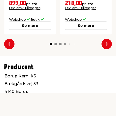
motor.
brug. FSC®-mærket.
899,00
218,00
pr. stk.
pr. stk.
Lev. omk. tillægges
Lev. omk. tillægges
Webshop
Butik
Webshop
Se mere
Se mere
Forrige
Næs
Producent
Borup Kemi I/S
Bækgårdsvej 53
4140 Borup
kontakt@borup-kemi.dk