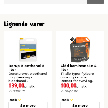
Lignende varer
Borup Bioethanol 5
Glöd kaminvæske 4
liter
liter
Denatureret bioethanol
Til alle typer flytbare
til optænding i
ovne og kaminer.
bioethanol
Renset for svovl og
ovne/pejse/lamper/brændere.
paraffin. Lugtsvag.
139,00
100,00
pr. stk.
pr. stk.
27,80
pr. ltr.
25,00
pr. ltr.
Butik
Butik
Se mere
Se mere