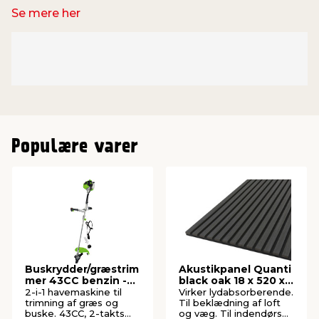
Se mere her
Populære varer
Buskrydder/græstrim
Akustikpanel Quanti
mer 43CC benzin -
black oak 18 x 520 x
Garden®
2440 mm
2-i-1 havemaskine til
Virker lydabsorberende.
trimning af græs og
Til beklædning af loft
buske. 43CC, 2-takts
og væg. Til indendørs