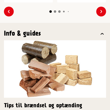
Forrige
Næs
Info & guides
Tips til brændsel og optænding