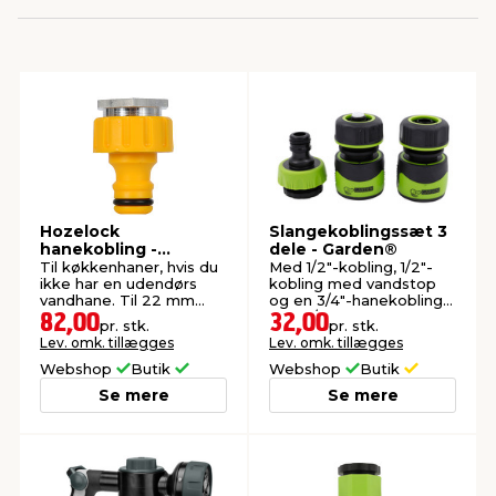
indretning
er & sikkerhed
 fittings
dsbelysning
eklædning
& udendørs spa
r & stilladser
e
behandling
ne, data & TV
& fritid
debeklædning
ing
asser & standere
rier
 sko
Hozelock
Slangekoblingssæt 3
hanekobling -
dele - Garden®
antning
ri & syltning
indendørs hane
Til køkkenhaner, hvis du
Med 1/2"-kobling, 1/2"-
ikke har en udendørs
kobling med vandstop
vandhane. Til 22 mm
og en 3/4"-hanekobling
gevind.
med 1/2"-reduktion.
82,00
32,00
pr. stk.
pr. stk.
dyr & ukrudt
Lev. omk. tillægges
Lev. omk. tillægges
Webshop
Butik
Webshop
Butik
Se mere
Se mere