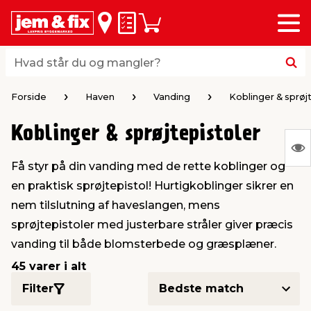
Menu
bage
bage
bage
bage
bage
bage
bage
bage
bage
Huskeseddel
Indkøbskurv
i
i
i
i
i
i
i
i
i
byggematerialer
haven
huset
vvs
el & belysning
maling & kemi
værktøj
bil & fritid
sæsonafslutning
Hvad står du og mangler?
Hvad står du og mangler?
stelse
gning
dsel & varme
værelse
kler
dørsmaling
ktøj
udstyr
nafslutning
Forside
Haven
Vanding
Koblinger & sprøj
Koblinger & sprøjtepistoler
 loft & vægge
oldning
t
ndørsbelysning
ndørsmaling
værktøj
udstyr
S
Få styr på din vanding med de rette koblinger og
Ing
& vinduer
møbler
tning
haner & armatur
dørsbelysning
udstyr
aring af værktøj
ing
en praktisk sprøjtepistol! Hurtigkoblinger sikrer en
var
nem tilslutning af haveslangen, mens
at
eplader
redskaber
er & ophæng
e
lder
ring & kemikalier
e maskiner
rtikler
sprøjtepistoler med justerbare stråler giver præcis
vis
vanding til både blomsterbede og græsplæner.
& brædder
maskiner
ing & opbevaring
 & ventilation
t Home
el- & fugemasse
redskaber
ronik
45 varer i alt
Filter
ruktion
bygninger
ner & persienner
 & kloak
okker
r & spande
& underholdning