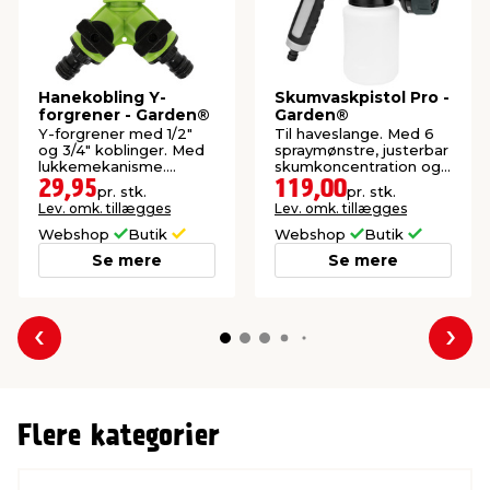
Hanekobling Y-
Skumvaskpistol Pro -
forgrener - Garden®
Garden®
Y-forgrener med 1/2"
Til haveslange. Med 6
og 3/4" koblinger. Med
spraymønstre, justerbar
lukkemekanisme.
skumkoncentration og
Passer til andre
tommelfingerkontrol.
29,95
119,00
pr. stk.
pr. stk.
fabrikater.
Lev. omk. tillægges
Lev. omk. tillægges
Webshop
Butik
Webshop
Butik
Se mere
Se mere
Forrige
Næs
Flere kategorier