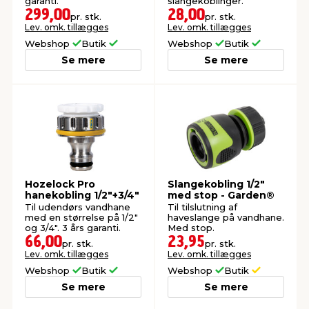
garanti.
slangekoblinger.
299,00
28,00
pr. stk.
pr. stk.
Lev. omk. tillægges
Lev. omk. tillægges
Webshop
Butik
Webshop
Butik
Se mere
Se mere
Hozelock Pro
Slangekobling 1/2"
hanekobling 1/2"+3/4"
med stop - Garden®
Til udendørs vandhane
Til tilslutning af
med en størrelse på 1/2"
haveslange på vandhane.
og 3/4". 3 års garanti.
Med stop.
66,00
23,95
pr. stk.
pr. stk.
Lev. omk. tillægges
Lev. omk. tillægges
Webshop
Butik
Webshop
Butik
Se mere
Se mere