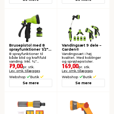
Brusepistol med 8
Vandingsæt 9 dele –
sprayfunktioner 1/2" -
Garden®
Garden®
8 sprayfunktioner til
Vandingssæt i høj
både blid og kraftfuld
kvalitet. Med koblinger
vanding. Inkl. ½"
og sprøjtepistoler.
slangekobling med
79,00
169,00
pr. stk.
pr. stk.
vandstop.
Lev. omk. tillægges
Lev. omk. tillægges
Webshop
Butik
Webshop
Butik
Se mere
Se mere