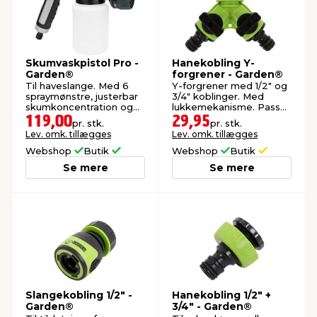
Skumvaskpistol Pro -
Hanekobling Y-
Garden®
forgrener - Garden®
Til haveslange. Med 6
Y-forgrener med 1/2" og
spraymønstre, justerbar
3/4" koblinger. Med
skumkoncentration og
lukkemekanisme. Passer
tommelfingerkontrol.
til andre fabrikater.
119,00
29,95
pr. stk.
pr. stk.
Lev. omk. tillægges
Lev. omk. tillægges
Webshop
Butik
Webshop
Butik
Se mere
Se mere
Slangekobling 1/2" -
Hanekobling 1/2" +
Garden®
3/4" - Garden®