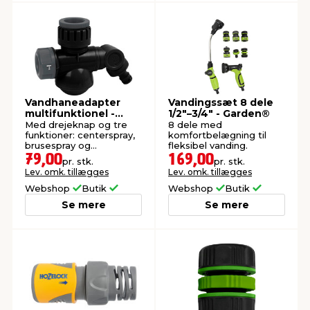
Vandhaneadapter
Vandingssæt 8 dele
multifunktionel -
1/2"–3/4" - Garden®
Garden®
Med drejeknap og tre
8 dele med
funktioner: centerspray,
komfortbelægning til
brusespray og
fleksibel vanding.
slangetilslutning.
79,00
169,00
pr. stk.
pr. stk.
Lev. omk. tillægges
Lev. omk. tillægges
Webshop
Butik
Webshop
Butik
Se mere
Se mere