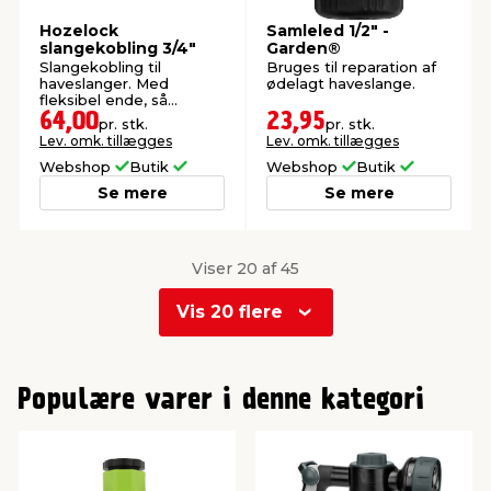
Hozelock
Samleled 1/2" -
slangekobling 3/4"
Garden®
Slangekobling til
Bruges til reparation af
haveslanger. Med
ødelagt haveslange.
fleksibel ende, så
slangen ikke vrider.
64,00
23,95
pr. stk.
pr. stk.
Lev. omk. tillægges
Lev. omk. tillægges
Webshop
Butik
Webshop
Butik
Se mere
Se mere
Viser 20 af 45
Vis 20 flere
0
1
Populære varer i denne kategori
2