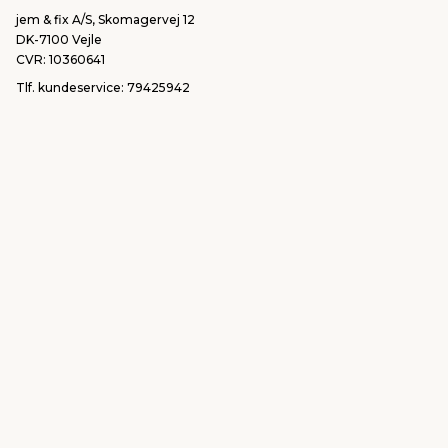
jem & fix A/S, Skomagervej 12
DK-7100 Vejle
CVR: 10360641
Tlf. kundeservice: 79425942
Tlf. administration: 76413500
Email:
kundeservice@jemfix.com
Se vores e-mærket certifikat her
jemogfix.dk
jemfix.se
jemogfix.no
Cookie-indstillinger