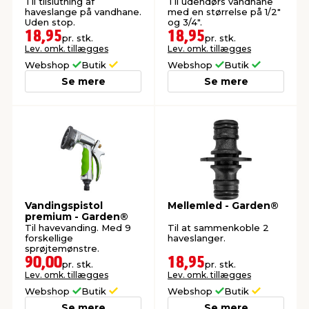
Til tilslutning af
Til udendørs vandhane
haveslange på vandhane.
med en størrelse på 1/2"
Uden stop.
og 3/4".
18,95
18,95
pr. stk.
pr. stk.
Lev. omk. tillægges
Lev. omk. tillægges
Webshop
Butik
Webshop
Butik
Se mere
Se mere
Vandingspistol
Mellemled - Garden®
premium - Garden®
Til havevanding. Med 9
Til at sammenkoble 2
forskellige
haveslanger.
sprøjtemønstre.
90,00
18,95
pr. stk.
pr. stk.
Lev. omk. tillægges
Lev. omk. tillægges
Webshop
Butik
Webshop
Butik
Se mere
Se mere