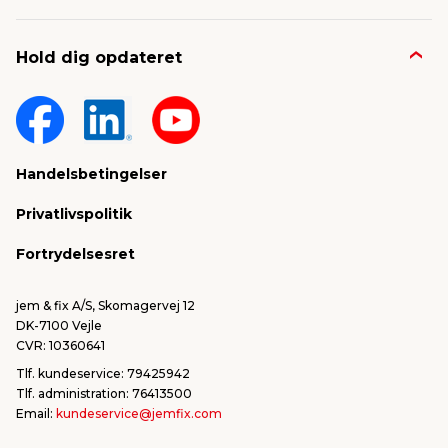
Job & karriere
Kontakt og FAQ
Hold dig opdateret
Nyheder & presse
Gavekort
Om jem & fix
Fragt & levering
Sponsorater & projekter
Reklamation
Handelsbetingelser
Konkurrencevindere
Varemærker
Privatlivspolitik
FSC®
Falske mails & svindel
Fortrydelsesret
Bliv leverandør/Become supplier
Fortryd ordre
jem & fix A/S, Skomagervej 12
DK-7100 Vejle
CVR: 10360641
Tlf. kundeservice: 79425942
Tlf. administration: 76413500
Email:
kundeservice@jemfix.com