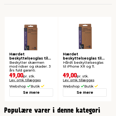
indretning
er & sikkerhed
 fittings
dsbelysning
eklædning
& udendørs spa
r & stilladser
e
behandling
ne, data & TV
& fritid
debeklædning
ing
asser & standere
rier
 sko
Hærdet
Hærdet
beskyttelsesglas til
beskyttelsesglas til
antning
ri & syltning
iPhone 13/13 Pro
iPhone XR/11
Beskytter skærmen
Hårdt beskyttelsesglas
mod ridser og skader. 3
til iPhone XR og 11.
års fuld garanti.
49,00
49,00
pr. stk.
pr. stk.
dyr & ukrudt
Lev. omk. tillægges
Lev. omk. tillægges
Webshop
Butik
Webshop
Butik
Se mere
Se mere
0
Populære varer i denne kategori