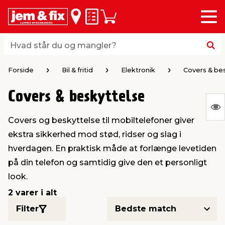
Menu
bage
bage
bage
bage
bage
bage
bage
bage
bage
Huskeseddel
Indkøbskurv
i
i
i
i
i
i
i
i
i
byggematerialer
haven
huset
vvs
el & belysning
maling & kemi
værktøj
bil & fritid
sæsonafslutning
Hvad står du og mangler?
Hvad står du og mangler?
stelse
gning
dsel & varme
værelse
kler
dørsmaling
ktøj
udstyr
nafslutning
Forside
Bil & fritid
Elektronik
Covers & be
Covers & beskyttelse
 loft & vægge
oldning
t
ndørsbelysning
ndørsmaling
værktøj
udstyr
S
Covers og beskyttelse til mobiltelefoner giver
Ing
& vinduer
møbler
tning
haner & armatur
dørsbelysning
udstyr
aring af værktøj
ing
ekstra sikkerhed mod stød, ridser og slag i
var
hverdagen. En praktisk måde at forlænge levetiden
at
eplader
redskaber
er & ophæng
e
lder
ring & kemikalier
e maskiner
rtikler
på din telefon og samtidig give den et personligt
vis
look.
& brædder
maskiner
ing & opbevaring
 & ventilation
t Home
el- & fugemasse
redskaber
ronik
2 varer i alt
Filter
ruktion
bygninger
ner & persienner
 & kloak
okker
r & spande
& underholdning