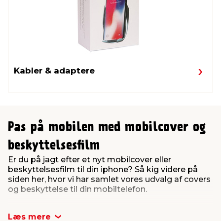
Kabler & adaptere
Pas på mobilen med mobilcover og
beskyttelsesfilm
Er du på jagt efter et nyt mobilcover eller
beskyttelsesfilm til din iphone? Så kig videre på
siden her, hvor vi har samlet vores udvalg af covers
og beskyttelse til din mobiltelefon.
Dagene, hvor telefonen udelukkende var et
Læs mere
meddelelsesmiddel, er for længst forbi. I dag bliver