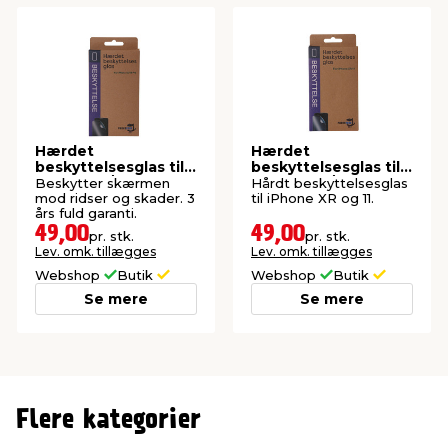
Hærdet
Hærdet
beskyttelsesglas til
beskyttelsesglas til
iPhone 13/13 Pro
iPhone XR/11
Beskytter skærmen
Hårdt beskyttelsesglas
mod ridser og skader. 3
til iPhone XR og 11.
års fuld garanti.
49,00
49,00
pr. stk.
pr. stk.
Lev. omk. tillægges
Lev. omk. tillægges
Webshop
Butik
Webshop
Butik
Se mere
Se mere
Flere kategorier