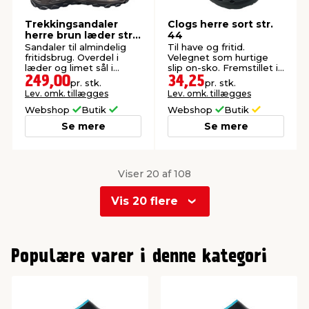
Trekkingsandaler
Clogs herre sort str.
herre brun læder str.
44
43
Sandaler til almindelig
Til have og fritid.
fritidsbrug. Overdel i
Velegnet som hurtige
læder og limet sål i
slip on-sko. Fremstillet i
polyurethan.
EVA.
249,00
34,25
pr. stk.
pr. stk.
Lev. omk. tillægges
Lev. omk. tillægges
Webshop
Butik
Webshop
Butik
Se mere
Se mere
Viser 20 af 108
Vis 20 flere
0
1
Populære varer i denne kategori
2
3
4
5