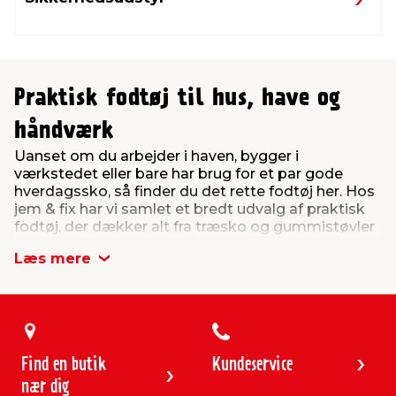
Praktisk fodtøj til hus, have og
håndværk
Uanset om du arbejder i haven, bygger i
værkstedet eller bare har brug for et par gode
hverdagssko, så finder du det rette fodtøj her. Hos
jem & fix har vi samlet et bredt udvalg af praktisk
fodtøj, der dækker alt fra træsko og gummistøvler
til trekkingsandaler og -sko. Det er funktionelt
Læs mere
fodtøj, der gør det nemmere og mere
komfortabelt at klare dagens opgaver – både inde
og ude.
Vi har fodtøj til både mænd og kvinder – flere af
skoene er unisex, mens andre fås specifikt som
herre- eller damemodeller, så du nemt kan finde
Find en butik
Kundeservice
den pasform og størrelse, der passer dig bedst.
nær dig