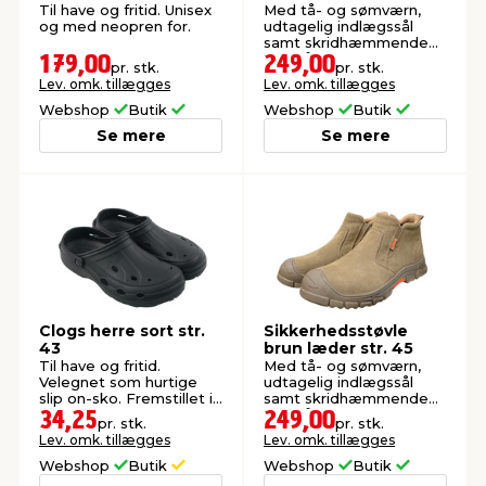
str. 38
Til have og fritid. Unisex
Med tå- og sømværn,
og med neopren for.
udtagelig indlægssål
samt skridhæmmende
ydersål. Ægte ruskind.
179,00
249,00
pr. stk.
pr. stk.
Lev. omk. tillægges
Lev. omk. tillægges
Webshop
Butik
Webshop
Butik
Se mere
Se mere
Clogs herre sort str.
Sikkerhedsstøvle
43
brun læder str. 45
Til have og fritid.
Med tå- og sømværn,
Velegnet som hurtige
udtagelig indlægssål
slip on-sko. Fremstillet i
samt skridhæmmende
EVA.
ydersål. Ægte ruskind.
34,25
249,00
pr. stk.
pr. stk.
Lev. omk. tillægges
Lev. omk. tillægges
Webshop
Butik
Webshop
Butik