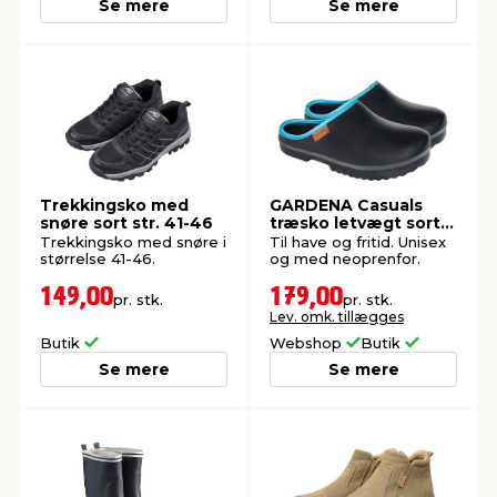
Se mere
Se mere
Trekkingsko med
GARDENA Casuals
snøre sort str. 41-46
træsko letvægt sort
str. 36
Trekkingsko med snøre i
Til have og fritid. Unisex
størrelse 41-46.
og med neoprenfor.
149,00
179,00
pr. stk.
pr. stk.
Lev. omk. tillægges
Butik
Webshop
Butik
Se mere
Se mere