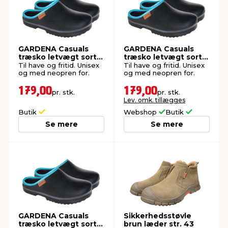
GARDENA Casuals
GARDENA Casuals
træsko letvægt sort
træsko letvægt sort
str. 41
str. 40
Til have og fritid. Unisex
Til have og fritid. Unisex
og med neopren for.
og med neopren for.
179,00
179,00
pr. stk.
pr. stk.
Lev. omk. tillægges
Butik
Webshop
Butik
Se mere
Se mere
GARDENA Casuals
Sikkerhedsstøvle
træsko letvægt sort
brun læder str. 43