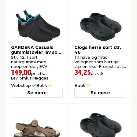
GARDENA Casuals
Clogs herre sort str.
gummistøvler lav sort
46
str. 42
Str. 42. I sort
Til have og fritid.
naturgummi med
Velegnet som hurtige
neoprenfoer, EVA-
slip on-sko. Fremstillet i
indersål og metalplade i
EVA.
149,00
34,25
pr. stk.
pr. stk.
sålen.
Lev. omk. tillægges
Webshop
Butik
Butik
Se mere
Se mere