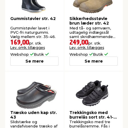
Gummistøvler str. 42
Sikkerhedsstøvle
brun læder str. 42
Gummistøvler lavet i
Med tå- og sømværn,
PVC-fri naturgummi.
udtagelig indlægssål
Vælg mellem str. 35-46.
samt skridhæmmende
ydersål. Ægte ruskind.
169,00
249,00
pr. stk.
pr. stk.
Lev. omk. tillægges
Lev. omk. tillægges
Webshop
Butik
Webshop
Butik
Se mere
Se mere
Træsko uden kap str.
Trekkingsko med
43
burrelås sort str. 41-
46
Slidstærke og
Trekkingsko med tre
vandafvisende træsko af
burrelåsremme. Fås i