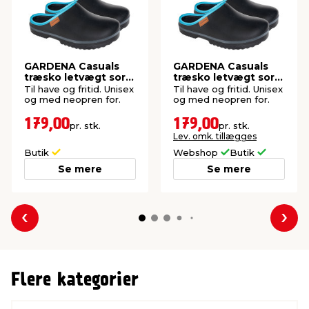
GARDENA Casuals
GARDENA Casuals
træsko letvægt sort
træsko letvægt sort
str. 41
str. 40
Til have og fritid. Unisex
Til have og fritid. Unisex
og med neopren for.
og med neopren for.
179,00
179,00
pr. stk.
pr. stk.
Lev. omk. tillægges
Butik
Webshop
Butik
Se mere
Se mere
Forrige
Næs
Flere kategorier