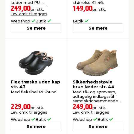
læder med PU-
størrelse 41-46.
belægning, finérsål og
249,00
149,00
pr. stk.
pr. stk.
blød PU-bund.
Lev. omk. tillægges
Webshop
Butik
Butik
Se mere
Se mere
Flex træsko uden kap
Sikkerhedsstøvle
str. 43
brun læder str. 44
Med fleksibel PU-bund.
Med tå- og sømværn,
udtagelig indlægssål
samt skridhæmmende
ydersål. Ægte ruskind.
229,00
249,00
pr. stk.
pr. stk.
Lev. omk. tillægges
Lev. omk. tillægges
Webshop
Butik
Webshop
Butik
Se mere
Se mere