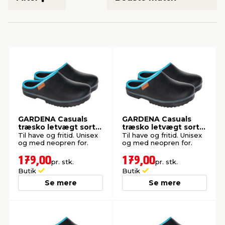
indretning
er & sikkerhed
 fittings
dsbelysning
eklædning
& udendørs spa
r & stilladser
e
behandling
ne, data & TV
& fritid
debeklædning
ing
asser & standere
rier
 sko
antning
ri & syltning
GARDENA Casuals
GARDENA Casuals
træsko letvægt sort
træsko letvægt sort -
str. 39
str. 46
Til have og fritid. Unisex
Til have og fritid. Unisex
og med neopren for.
og med neopren for.
dyr & ukrudt
179,00
179,00
pr. stk.
pr. stk.
Butik
Butik
Se mere
Se mere