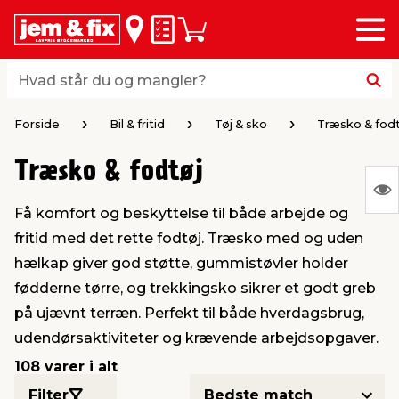
Menu
bage
bage
bage
bage
bage
bage
bage
bage
bage
Huskeseddel
Indkøbskurv
i
i
i
i
i
i
i
i
i
byggematerialer
haven
huset
vvs
el & belysning
maling & kemi
værktøj
bil & fritid
sæsonafslutning
Hvad står du og mangler?
Hvad står du og mangler?
stelse
gning
dsel & varme
værelse
kler
dørsmaling
ktøj
udstyr
nafslutning
Forside
Bil & fritid
Tøj & sko
Træsko & fodt
Træsko & fodtøj
 loft & vægge
oldning
t
ndørsbelysning
ndørsmaling
værktøj
udstyr
S
Få komfort og beskyttelse til både arbejde og
Ing
& vinduer
møbler
tning
haner & armatur
dørsbelysning
udstyr
aring af værktøj
ing
fritid med det rette fodtøj. Træsko med og uden
var
hælkap giver god støtte, gummistøvler holder
at
eplader
redskaber
er & ophæng
e
lder
ring & kemikalier
e maskiner
rtikler
fødderne tørre, og trekkingsko sikrer et godt greb
vis
på ujævnt terræn. Perfekt til både hverdagsbrug,
udendørsaktiviteter og krævende arbejdsopgaver.
& brædder
maskiner
ing & opbevaring
 & ventilation
t Home
el- & fugemasse
redskaber
ronik
108 varer i alt
ruktion
bygninger
ner & persienner
 & kloak
okker
r & spande
& underholdning
Filter