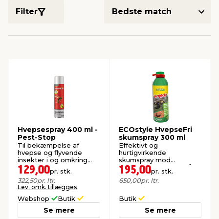
Filter
indretning
er & sikkerhed
 fittings
dsbelysning
eklædning
& udendørs spa
r & stilladser
e
behandling
ne, data & TV
& fritid
debeklædning
ing
asser & standere
rier
 sko
antning
ri & syltning
Hvepsespray 400 ml -
ECOstyle HvepseFri
Pest-Stop
skumspray 300 ml
dyr & ukrudt
Til bekæmpelse af
Effektivt og
hvepse og flyvende
hurtigvirkende
insekter i og omkring
skumspray mod
boligen.
hvepsebo. Baseret på
129,00
195,00
pr. stk.
pr. stk.
naturlige aktivstoffer.
322,50
pr. ltr.
650,00
pr. ltr.
Lev. omk. tillægges
Webshop
Butik
Butik
Se mere
Se mere