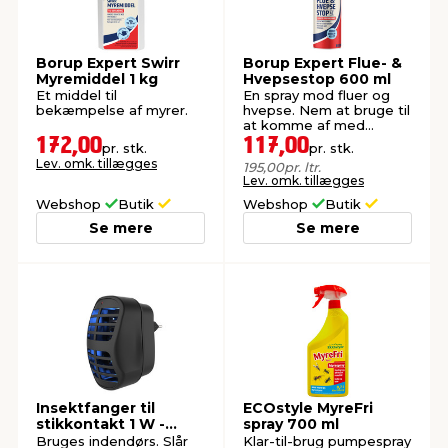
Borup Expert Swirr
Borup Expert Flue- &
Myremiddel 1 kg
Hvepsestop 600 ml
Et middel til
En spray mod fluer og
bekæmpelse af myrer.
hvepse. Nem at bruge til
at komme af med
insekter.
172,00
117,00
pr. stk.
pr. stk.
Lev. omk. tillægges
195,00
pr. ltr.
Lev. omk. tillægges
Webshop
Butik
Webshop
Butik
Se mere
Se mere
Insektfanger til
ECOstyle MyreFri
stikkontakt 1 W -
spray 700 ml
Garden®
Bruges indendørs. Slår
Klar-til-brug pumpespray