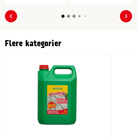
Forrige
Næs
Flere kategorier