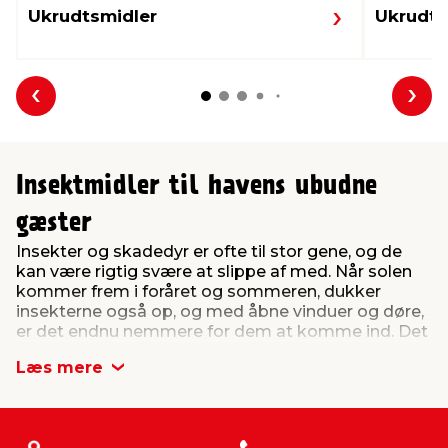
Ukrudtsmidler
Ukrudt
Forrige
Næs
Insektmidler til havens ubudne
gæster
Insekter og skadedyr er ofte til stor gene, og de
kan være rigtig svære at slippe af med. Når solen
kommer frem i foråret og sommeren, dukker
insekterne også op, og med åbne vinduer og døre,
er det endnu nemmere for dem at komme ind. Det
kan være en lang og træls proces at bekæmpe
Læs mere
insekterne, men med de rigtige insektmidler kan
du få bugt med myrer, fluer, snegle og andre
skadedyr inde og ude.
I jem & fix har vi et stort udvalg af insektmidler, der