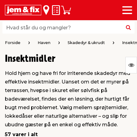
Menu
bage
bage
bage
bage
bage
bage
bage
bage
bage
Huskeseddel
Indkøbskurv
i
i
i
i
i
i
i
i
i
byggematerialer
haven
huset
vvs
el & belysning
maling & kemi
værktøj
bil & fritid
sæsonafslutning
Hvad står du og mangler?
Hvad står du og mangler?
stelse
gning
dsel & varme
værelse
kler
dørsmaling
ktøj
udstyr
nafslutning
Forside
Haven
Skadedyr & ukrudt
Insektm
Insektmidler
 loft & vægge
oldning
t
ndørsbelysning
ndørsmaling
værktøj
udstyr
S
Hold hjem og have fri for irriterende skadedyr med
Ing
& vinduer
møbler
tning
haner & armatur
dørsbelysning
udstyr
aring af værktøj
ing
effektive insektmidler. Uanset om det er myrer på
var
terrassen, hvepse i skuret eller sølvfisk på
at
eplader
redskaber
er & ophæng
e
lder
ring & kemikalier
e maskiner
rtikler
badeværelset, findes der en løsning, der hurtigt får
vis
bugt med problemet. Vælg mellem sprøjtemidler,
lokkedåser eller naturlige alternativer – og slip for
& brædder
maskiner
ing & opbevaring
 & ventilation
t Home
el- & fugemasse
redskaber
ronik
ubudne gæster på en enkel og effektiv måde.
57 varer i alt
ruktion
bygninger
ner & persienner
 & kloak
okker
r & spande
& underholdning