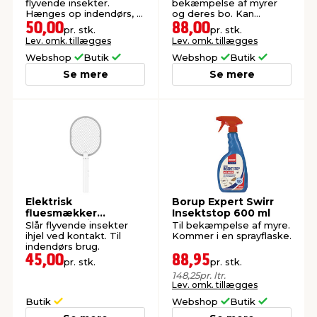
flyvende insekter.
bekæmpelse af myrer
Hænges op indendørs, fx
og deres bo. Kan
i stue, køkken eller
genopfyldes. Inkl.
50,00
88,00
pr. stk.
pr. stk.
udestue.
lokkemiddel til 15
Lev. omk. tillægges
Lev. omk. tillægges
opfyldninger.
Webshop
Butik
Webshop
Butik
Se mere
Se mere
Elektrisk
Borup Expert Swirr
fluesmækker
Insektstop 600 ml
genopladelig -
Slår flyvende insekter
Til bekæmpelse af myre.
Garden®
ihjel ved kontakt. Til
Kommer i en sprayflaske.
indendørs brug.
45,00
88,95
pr. stk.
pr. stk.
148,25
pr. ltr.
Lev. omk. tillægges
Butik
Webshop
Butik