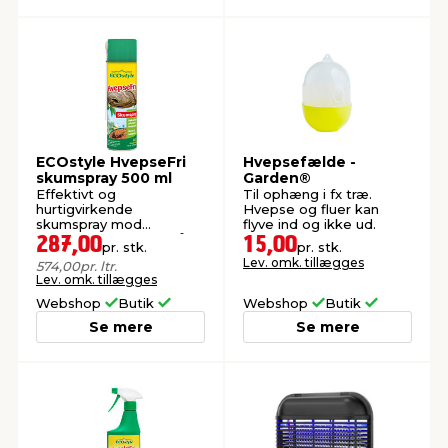
ECOstyle HvepseFri
Hvepsefælde -
skumspray 500 ml
Garden®
Effektivt og
Til ophæng i fx træ.
hurtigvirkende
Hvepse og fluer kan
skumspray mod
flyve ind og ikke ud.
hvepsebo. Baseret på
287,00
15,00
pr. stk.
pr. stk.
naturlige aktivstoffer.
Lev. omk. tillægges
574,00
pr. ltr.
Lev. omk. tillægges
Webshop
Butik
Webshop
Butik
Se mere
Se mere