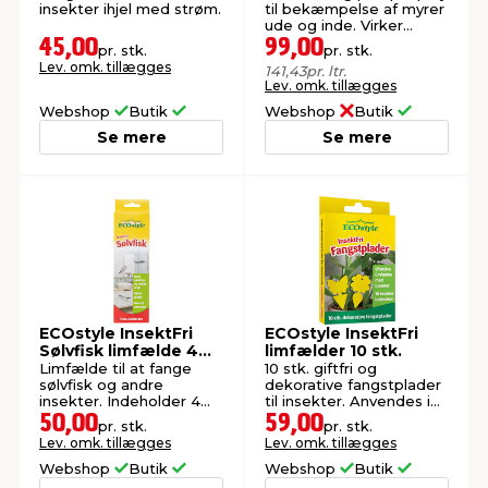
insekter ihjel med strøm.
til bekæmpelse af myrer
ude og inde. Virker
hurtigt og effektivt.
45,00
99,00
pr. stk.
pr. stk.
Lev. omk. tillægges
141,43
pr. ltr.
Lev. omk. tillægges
Webshop
Butik
Webshop
Butik
Se mere
Se mere
ECOstyle InsektFri
ECOstyle InsektFri
Sølvfisk limfælde 4
limfælder 10 stk.
stk.
Limfælde til at fange
10 stk. giftfri og
sølvfisk og andre
dekorative fangstplader
insekter. Indeholder 4
til insekter. Anvendes i
stk. fælder.
potter og krukker.
50,00
59,00
pr. stk.
pr. stk.
Lev. omk. tillægges
Lev. omk. tillægges
Webshop
Butik
Webshop
Butik