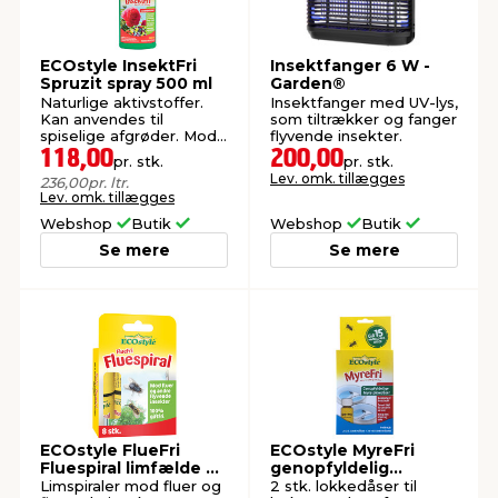
ECOstyle InsektFri
Insektfanger 6 W -
Spruzit spray 500 ml
Garden®
Naturlige aktivstoffer.
Insektfanger med UV-lys,
Kan anvendes til
som tiltrækker og fanger
spiselige afgrøder. Mod
flyvende insekter.
krybende og kravlende
118,00
200,00
pr. stk.
pr. stk.
insekter.
Lev. omk. tillægges
236,00
pr. ltr.
Lev. omk. tillægges
Webshop
Butik
Webshop
Butik
Se mere
Se mere
ECOstyle FlueFri
ECOstyle MyreFri
Fluespiral limfælde 8
genopfyldelig
stk.
lokkedåse 2 stk.
Limspiraler mod fluer og
2 stk. lokkedåser til