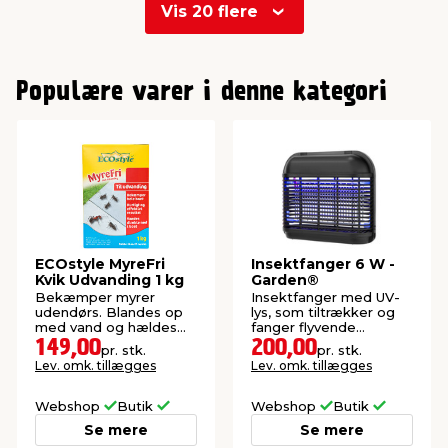
Vis 20 flere
0
1
Populære varer i denne kategori
2
ECOstyle MyreFri
Insektfanger 6 W -
Kvik Udvanding 1 kg
Garden®
Bekæmper myrer
Insektfanger med UV-
udendørs. Blandes op
lys, som tiltrækker og
med vand og hældes
fanger flyvende
ned i myreboet.
insekter.
149,00
200,00
pr. stk.
pr. stk.
Lev. omk. tillægges
Lev. omk. tillægges
Webshop
Butik
Webshop
Butik
Se mere
Se mere