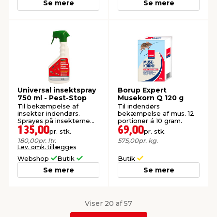
Se mere
Se mere
Universal insektspray
Borup Expert
750 ml - Pest-Stop
Musekorn Q 120 g
Til bekæmpelse af
Til indendørs
insekter indendørs.
bekæmpelse af mus. 12
Sprayes på insekterne
portioner á 10 gram.
eller deres færdselsveje.
135,00
69,00
pr. stk.
pr. stk.
180,00
pr. ltr.
575,00
pr. kg.
Lev. omk. tillægges
Webshop
Butik
Butik
Se mere
Se mere
Viser 20 af 57