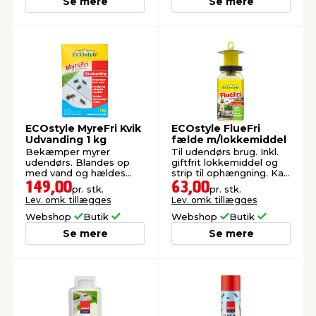
Se mere
Se mere
ECOstyle MyreFri Kvik
ECOstyle FlueFri
Udvanding 1 kg
fælde m/lokkemiddel
Bekæmper myrer
Til udendørs brug. Inkl.
udendørs. Blandes op
giftfrit lokkemiddel og
med vand og hældes
strip til ophængning. Kan
ned i myreboet.
genopfyldes.
149,00
63,00
pr. stk.
pr. stk.
Lev. omk. tillægges
Lev. omk. tillægges
Webshop
Butik
Webshop
Butik
Se mere
Se mere