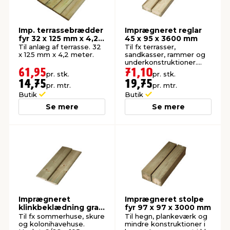
Imp. terrassebrædder
Imprægneret reglar
fyr 32 x 125 mm x 4,2
45 x 95 x 3600 mm
meter
Til anlæg af terrasse. 32
Til fx terrasser,
x 125 mm x 4,2 meter.
sandkasser, rammer og
underkonstruktioner.
Høvlet: 45 x 95 mm.
61,95
71,10
pr. stk.
pr. stk.
14,75
19,75
pr. mtr.
pr. mtr.
Butik
Butik
Se mere
Se mere
Imprægneret
Imprægneret stolpe
klinkbeklædning gran
fyr 97 x 97 x 3000 mm
25 x 125 x 3600 mm
Til fx sommerhuse, skure
Til hegn, plankeværk og
og kolonihavehuse.
mindre konstruktioner i