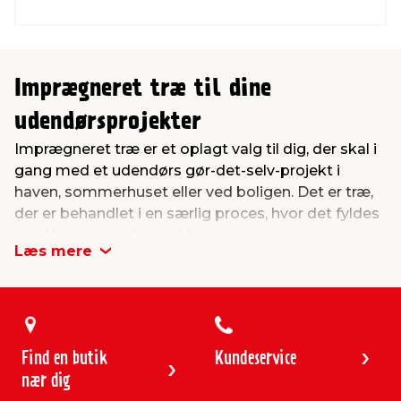
Imprægneret træ til dine
udendørsprojekter
Imprægneret træ er et oplagt valg til dig, der skal i
gang med et udendørs gør-det-selv-projekt i
haven, sommerhuset eller ved boligen. Det er træ,
der er behandlet i en særlig proces, hvor det fyldes
med imprægneringsmidler, som gør det
Læs mere
modstandsdygtigt over for fugt og råd. Derfor
egner imprægneret træ sig særligt godt til
konstruktioner, der udsættes for vind og vejr – som
fx skure, terrasser, hegn, carporte og
legeredskaber.
Find en butik
Kundeservice
Når du vælger imprægneret træ, får du et
nær dig
materiale, der holder sig pænt og funktionelt i