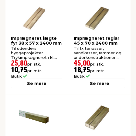
Imprægneret lægte
Imprægneret reglar
fyr 38 x 57 x 2400 mm
45 x 70 x 2400 mm
Til udendørs
Til fx terrasser,
byggeprojekter.
sandkasser, rammer og
Trykimprægneret i kl.
underkonstruktioner.
NTR AB.
Høvlet: 45 x 70 mm.
25,80
45,00
pr. stk.
pr. stk.
10,75
18,75
pr. mtr.
pr. mtr.
Butik
Butik
Se mere
Se mere