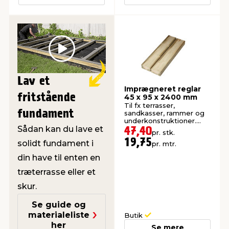
Play
Lav et
Imprægneret reglar
fritstående
45 x 95 x 2400 mm
Til fx terrasser,
fundament
sandkasser, rammer og
underkonstruktioner.
Sådan kan du lave et
Høvlet: 45 x 95 mm.
47,40
pr. stk.
19,75
solidt fundament i
pr. mtr.
din have til enten en
træterrasse eller et
skur.
Se guide og
materialeliste
Butik
her
Se mere