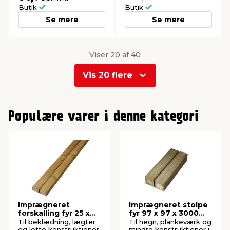
Butik
Butik
Se mere
Se mere
Viser 20 af 40
Vis 20 flere
0
1
Populære varer i denne kategori
Imprægneret
Imprægneret stolpe
forskalling fyr 25 x
fyr 97 x 97 x 3000
50 x 4200 mm
mm
Til beklædning, lægter
Til hegn, plankeværk og
og lette konstruktioner.
mindre konstruktioner i