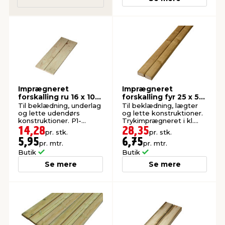
Imprægneret
Imprægneret
forskalling ru 16 x 100
forskalling fyr 25 x 50
x 2400 mm
x 4200 mm
Til beklædning, underlag
Til beklædning, lægter
og lette udendørs
og lette konstruktioner.
konstruktioner. P1-
Trykimprægneret i kl.
imprægneret gran.
NTR AB.
14,28
28,35
pr. stk.
pr. stk.
5,95
6,75
pr. mtr.
pr. mtr.
Butik
Butik
Se mere
Se mere