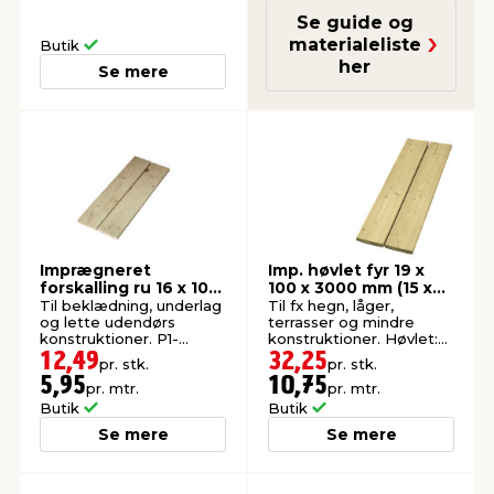
Se guide og
materialeliste
Butik
her
Se mere
Imprægneret
Imp. høvlet fyr 19 x
forskalling ru 16 x 100
100 x 3000 mm (15 x
x 2100 mm
95 mm)
Til beklædning, underlag
Til fx hegn, låger,
og lette udendørs
terrasser og mindre
konstruktioner. P1-
konstruktioner. Høvlet:
imprægneret gran.
15 x 95 mm.
12,49
32,25
pr. stk.
pr. stk.
5,95
10,75
pr. mtr.
pr. mtr.
Butik
Butik
Se mere
Se mere