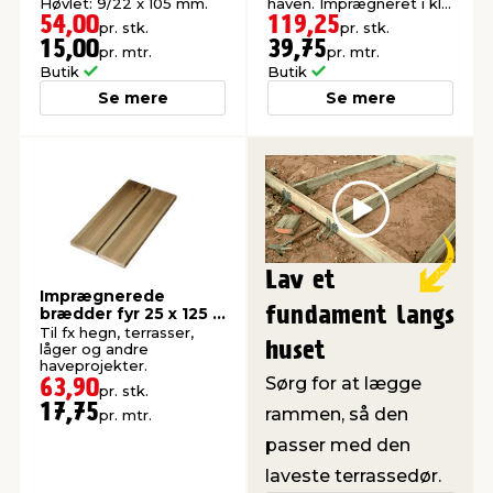
Høvlet: 9/22 x 105 mm.
haven. Imprægneret i kl.
NTR A.
54,00
119,25
pr. stk.
pr. stk.
15,00
39,75
pr. mtr.
pr. mtr.
Butik
Butik
Se mere
Se mere
Play
Lav et
Imprægnerede
fundament langs
brædder fyr 25 x 125 x
3600 mm
Til fx hegn, terrasser,
huset
låger og andre
haveprojekter.
Sørg for at lægge
63,90
pr. stk.
17,75
rammen, så den
pr. mtr.
passer med den
laveste terrassedør.