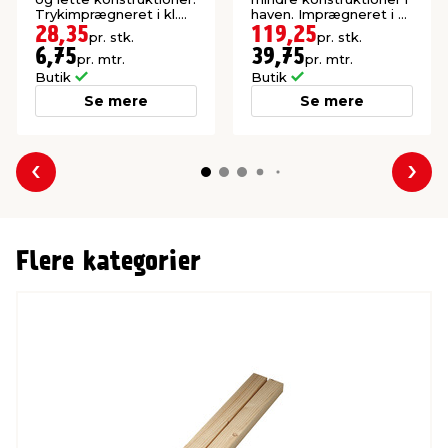
Trykimprægneret i kl.
haven. Imprægneret i kl.
NTR AB.
NTR A.
28,35
119,25
pr. stk.
pr. stk.
6,75
39,75
pr. mtr.
pr. mtr.
Butik
Butik
Se mere
Se mere
Forrige
Næs
Flere kategorier