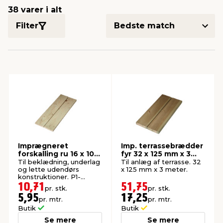
38 varer i alt
Filter
indretning
er & sikkerhed
 fittings
dsbelysning
eklædning
& udendørs spa
r & stilladser
e
behandling
ne, data & TV
& fritid
debeklædning
ing
asser & standere
rier
 sko
antning
ri & syltning
Imprægneret
Imp. terrassebrædder
dyr & ukrudt
forskalling ru 16 x 100
fyr 32 x 125 mm x 3
x 1800 mm
meter
Til beklædning, underlag
Til anlæg af terrasse. 32
og lette udendørs
x 125 mm x 3 meter.
konstruktioner. P1-
imprægneret gran.
10,71
51,75
pr. stk.
pr. stk.
5,95
17,25
pr. mtr.
pr. mtr.
Butik
Butik
Se mere
Se mere