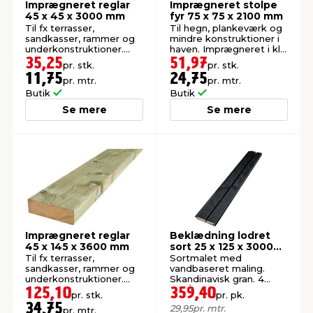
Imprægneret reglar
Imprægneret stolpe
45 x 45 x 3000 mm
fyr 75 x 75 x 2100 mm
Til fx terrasser,
Til hegn, plankeværk og
sandkasser, rammer og
mindre konstruktioner i
underkonstruktioner.
haven. Imprægneret i kl.
Høvlet: 45 x 45 mm.
NTR A.
35,25
51,97
pr. stk.
pr. stk.
11,75
24,75
pr. mtr.
pr. mtr.
Butik
Butik
Se mere
Se mere
Imprægneret reglar
Beklædning lodret
45 x 145 x 3600 mm
sort 25 x 125 x 3000
mm 4-pk.
Til fx terrasser,
Sortmalet med
sandkasser, rammer og
vandbaseret maling.
underkonstruktioner.
Skandinavisk gran. 4
Høvlet: 45 x 145 mm.
stk./pk. FSC®-mærket.
125,10
359,40
pr. stk.
pr. pk.
34,75
29,95
pr. mtr.
pr. mtr.