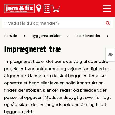
Menu
bage
bage
bage
bage
bage
bage
bage
bage
bage
Huskeseddel
Indkøbskurv
i
i
i
i
i
i
i
i
i
byggematerialer
haven
huset
vvs
el & belysning
maling & kemi
værktøj
bil & fritid
sæsonafslutning
Hvad står du og mangler?
Hvad står du og mangler?
stelse
gning
dsel & varme
værelse
kler
dørsmaling
ktøj
udstyr
nafslutning
Forside
Byggematerialer
Træ & brædder
Imprægneret træ
 loft & vægge
oldning
t
ndørsbelysning
ndørsmaling
værktøj
udstyr
S
Imprægneret træ er det perfekte valg til udendørs
Ing
& vinduer
møbler
tning
haner & armatur
dørsbelysning
udstyr
aring af værktøj
ing
projekter, hvor holdbarhed og vejrbestandighed er
var
afgørende. Uanset om du skal bygge en terrasse,
at
eplader
redskaber
er & ophæng
e
lder
ring & kemikalier
e maskiner
rtikler
opsætte et hegn eller lave en solid konstruktion,
vis
findes der stolper, planker, reglar og brædder, der
passer til opgaven. Modstandsdygtigt over for fugt
& brædder
maskiner
ing & opbevaring
 & ventilation
t Home
el- & fugemasse
redskaber
ronik
og råd sikrer det en langtidsholdbar løsning til dit
byggeprojekt.
ruktion
bygninger
ner & persienner
 & kloak
okker
r & spande
& underholdning