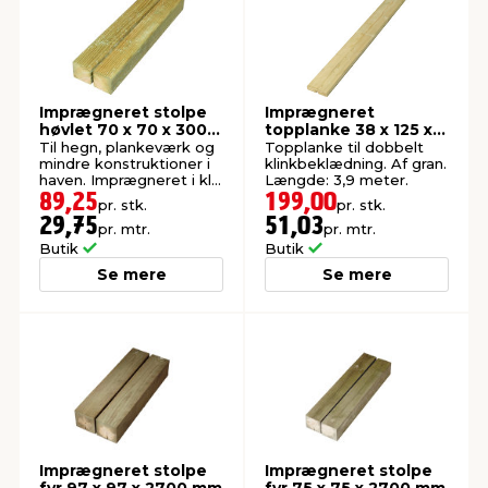
Imprægneret stolpe
Imprægneret
høvlet 70 x 70 x 3000
topplanke 38 x 125 x
mm
3900 mm
Til hegn, plankeværk og
Topplanke til dobbelt
mindre konstruktioner i
klinkbeklædning. Af gran.
haven. Imprægneret i kl.
Længde: 3,9 meter.
NTR A.
89,25
199,00
pr. stk.
pr. stk.
29,75
51,03
pr. mtr.
pr. mtr.
Butik
Butik
Se mere
Se mere
Imprægneret stolpe
Imprægneret stolpe