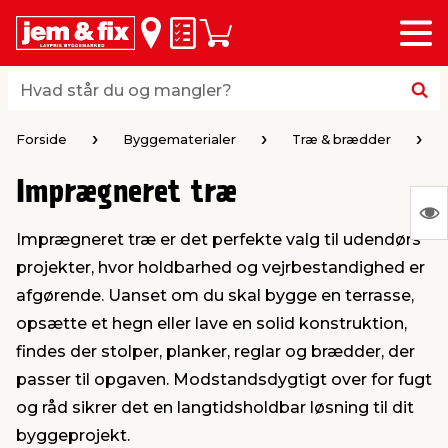
Menu
bage
bage
bage
bage
bage
bage
bage
bage
bage
Huskeseddel
Indkøbskurv
i
i
i
i
i
i
i
i
i
byggematerialer
haven
huset
vvs
el & belysning
maling & kemi
værktøj
bil & fritid
sæsonafslutning
Hvad står du og mangler?
Hvad står du og mangler?
stelse
gning
dsel & varme
værelse
kler
dørsmaling
ktøj
udstyr
nafslutning
Forside
Byggematerialer
Træ & brædder
Imprægneret træ
 loft & vægge
oldning
t
ndørsbelysning
ndørsmaling
værktøj
udstyr
S
Imprægneret træ er det perfekte valg til udendørs
Ing
& vinduer
møbler
tning
haner & armatur
dørsbelysning
udstyr
aring af værktøj
ing
projekter, hvor holdbarhed og vejrbestandighed er
var
afgørende. Uanset om du skal bygge en terrasse,
at
eplader
redskaber
er & ophæng
e
lder
ring & kemikalier
e maskiner
rtikler
opsætte et hegn eller lave en solid konstruktion,
vis
findes der stolper, planker, reglar og brædder, der
passer til opgaven. Modstandsdygtigt over for fugt
& brædder
maskiner
ing & opbevaring
 & ventilation
t Home
el- & fugemasse
redskaber
ronik
og råd sikrer det en langtidsholdbar løsning til dit
byggeprojekt.
ruktion
bygninger
ner & persienner
 & kloak
okker
r & spande
& underholdning