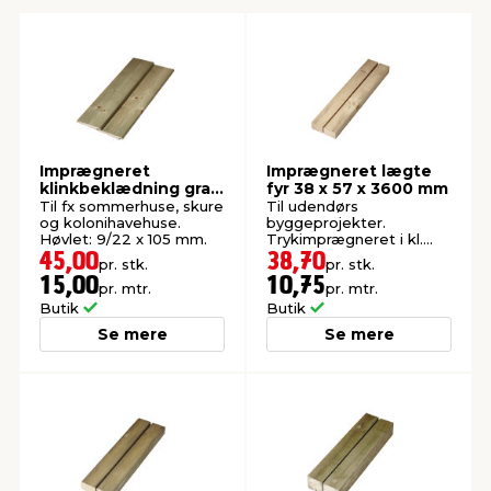
indretning
er & sikkerhed
 fittings
dsbelysning
eklædning
& udendørs spa
r & stilladser
e
behandling
ne, data & TV
& fritid
Imprægneret
Imprægneret lægte
klinkbeklædning gran
fyr 38 x 57 x 3600 mm
debeklædning
ing
asser & standere
rier
 sko
25 x 125 x 3000 mm
Til fx sommerhuse, skure
Til udendørs
og kolonihavehuse.
byggeprojekter.
Høvlet: 9/22 x 105 mm.
Trykimprægneret i kl.
NTR AB.
antning
ri & syltning
45,00
38,70
pr. stk.
pr. stk.
15,00
10,75
pr. mtr.
pr. mtr.
Butik
Butik
dyr & ukrudt
Se mere
Se mere