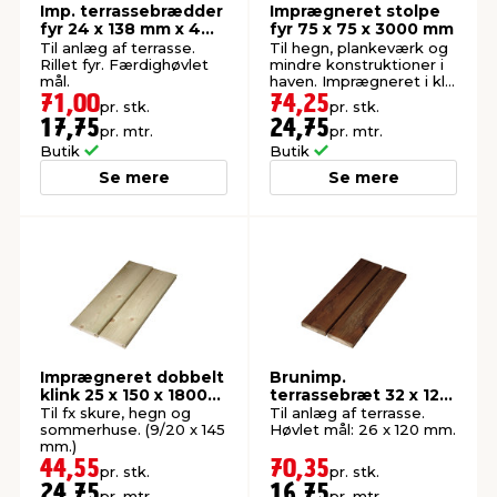
Imp. terrassebrædder
Imprægneret stolpe
fyr 24 x 138 mm x 4
fyr 75 x 75 x 3000 mm
meter
Til anlæg af terrasse.
Til hegn, plankeværk og
Rillet fyr. Færdighøvlet
mindre konstruktioner i
mål.
haven. Imprægneret i kl.
NTR A.
71,00
74,25
pr. stk.
pr. stk.
17,75
24,75
pr. mtr.
pr. mtr.
Butik
Butik
Se mere
Se mere
Imprægneret dobbelt
Brunimp.
klink 25 x 150 x 1800
terrassebræt 32 x 125
mm
mm x 4,2 meter
Til fx skure, hegn og
Til anlæg af terrasse.
sommerhuse. (9/20 x 145
Høvlet mål: 26 x 120 mm.
mm.)
44,55
70,35
pr. stk.
pr. stk.
24,75
16,75
pr. mtr.
pr. mtr.