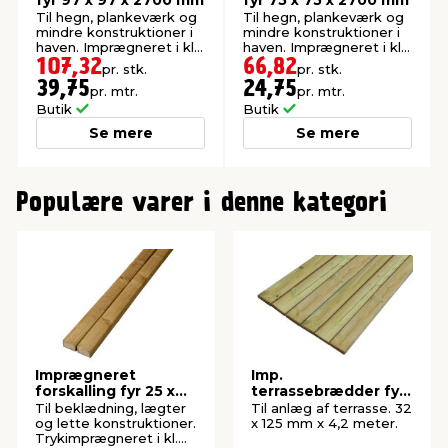
fyr 97 x 97 x 2700 mm
fyr 75 x 75 x 2700 mm
Til hegn, plankeværk og
Til hegn, plankeværk og
mindre konstruktioner i
mindre konstruktioner i
haven. Imprægneret i kl.
haven. Imprægneret i kl.
NTR A.
NTR A.
107,32
66,82
pr. stk.
pr. stk.
39,75
24,75
pr. mtr.
pr. mtr.
Butik
Butik
Se mere
Se mere
0
1
Populære varer i denne kategori
Imprægneret
Imp.
forskalling fyr 25 x
terrassebrædder fyr
50 x 4200 mm
32 x 125 mm x 4,2
Til beklædning, lægter
Til anlæg af terrasse. 32
meter
og lette konstruktioner.
x 125 mm x 4,2 meter.
Trykimprægneret i kl.