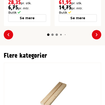
NTR AB.
28,35
61,95
pr. stk.
pr. stk.
6,75
14,75
pr. mtr.
pr. mtr.
Butik
Butik
Se mere
Se mere
Forrige
Næs
Flere kategorier