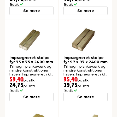
Butik
Butik
Se mere
Se mere
Imprægneret stolpe
Imprægneret stolpe
fyr 75 x 75 x 2400 mm
fyr 97 x 97 x 2400 mm
Til hegn, plankeværk og
Til hegn, plankeværk og
mindre konstruktioner i
mindre konstruktioner i
haven. Imprægneret i kl.
haven. Imprægneret i kl.
NTR A.
NTR A.
59,40
95,40
pr. stk.
pr. stk.
24,75
39,75
pr. mtr.
pr. mtr.
Butik
Butik
Se mere
Se mere