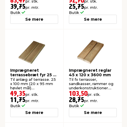
83,47
92,70
pr. stk.
pr. stk.
39,75
25,75
pr. mtr.
pr. mtr.
Butik
Butik
Se mere
Se mere
Imprægneret
Imprægneret reglar
terrassebræt fyr 25 x
45 x 120 x 3600 mm
100 mm x 4,2 meter
Til anlæg af terrasse. 25
Til fx terrasser,
x 100 mm (20 x 95 mm
sandkasser, rammer og
høvlet mål).
underkonstruktioner.
Imprægneret i kl. NTR
Høvlet: 45 x 120 mm.
49,35
103,50
pr. stk.
pr. stk.
AB.
11,75
28,75
pr. mtr.
pr. mtr.
Butik
Butik
Se mere
Se mere