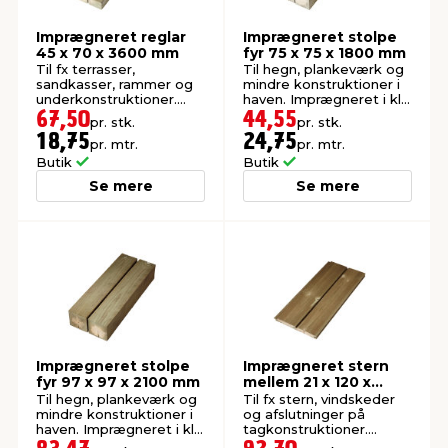
Imprægneret reglar
Imprægneret stolpe
45 x 70 x 3600 mm
fyr 75 x 75 x 1800 mm
Til fx terrasser,
Til hegn, plankeværk og
sandkasser, rammer og
mindre konstruktioner i
underkonstruktioner.
haven. Imprægneret i kl.
Høvlet: 45 x 70 mm.
NTR A.
67,50
44,55
pr. stk.
pr. stk.
18,75
24,75
pr. mtr.
pr. mtr.
Butik
Butik
Se mere
Se mere
Imprægneret stolpe
Imprægneret stern
fyr 97 x 97 x 2100 mm
mellem 21 x 120 x
3600 mm
Til hegn, plankeværk og
Til fx stern, vindskeder
mindre konstruktioner i
og afslutninger på
haven. Imprægneret i kl.
tagkonstruktioner.
NTR A.
Høvlet: 21 x 120 mm.