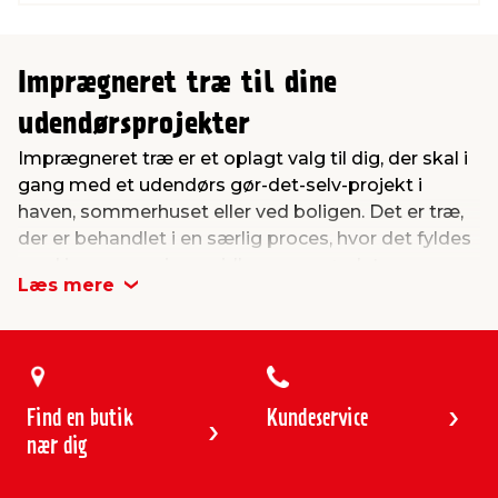
Imprægneret træ til dine
udendørsprojekter
Imprægneret træ er et oplagt valg til dig, der skal i
gang med et udendørs gør-det-selv-projekt i
haven, sommerhuset eller ved boligen. Det er træ,
der er behandlet i en særlig proces, hvor det fyldes
med imprægneringsmidler, som gør det
Læs mere
modstandsdygtigt over for fugt og råd. Derfor
egner imprægneret træ sig særligt godt til
konstruktioner, der udsættes for vind og vejr – som
fx skure, terrasser, hegn, carporte og
legeredskaber.
Find en butik
Kundeservice
Når du vælger imprægneret træ, får du et
nær dig
materiale, der holder sig pænt og funktionelt i
mange år og kræver minimal vedligeholdelse. Hos