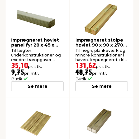
Imprægneret høvlet
Imprægneret stolpe
panel fyr 28 x 45 x
høvlet 90 x 90 x 2700
3600 mm
mm
Til lægter,
Til hegn, plankeværk og
underkonstruktioner og
mindre konstruktioner i
mindre træopgaver.
haven. Imprægneret i kl.
Høvlet: 28 x 45 mm.
NTR A.
35,10
131,62
pr. stk.
pr. stk.
9,75
48,75
pr. mtr.
pr. mtr.
Butik
Butik
Se mere
Se mere