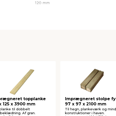
120 mm
AB)
3600 mm
NTR AB
45 x 120 mm
rægneret topplanke
Imprægneret stolpe fy
x 125 x 3900 mm
97 x 97 x 2100 mm
lanke til dobbelt
Til hegn, plankeværk og min
kbeklædning. Af gran.
konstruktioner i haven.