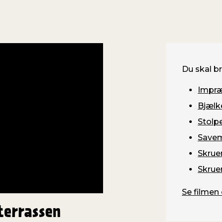
Du skal b
Impræg
Bjælk
Stolp
Savem
Skrue
Skrue
Se filmen 
terrassen