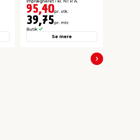
Imprægneret i kl. NTR A.
Høvlet: 45 
95,40
47,4
pr. stk.
39,75
19,7
pr. mtr.
Butik
Butik
Se mere
Næste