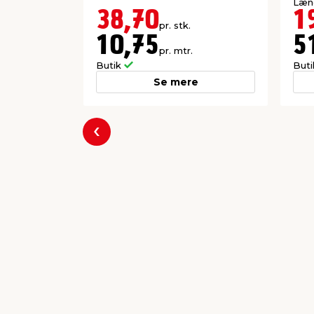
Læng
38,70
1
pr. stk.
10,75
5
pr. mtr.
Butik
But
Se mere
Forrige