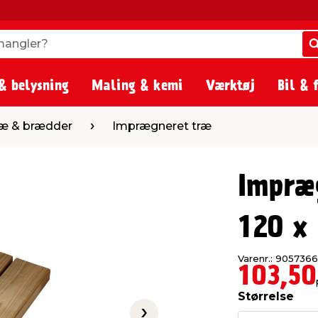
angler?
angler?
& belysning
Maling & kemi
Værktøj
Bil & 
Imprægneret træ
æ & brædder
Imprægneret træ
Impræ
120 x
Varenr.: 9057366
103,50
Størrelse