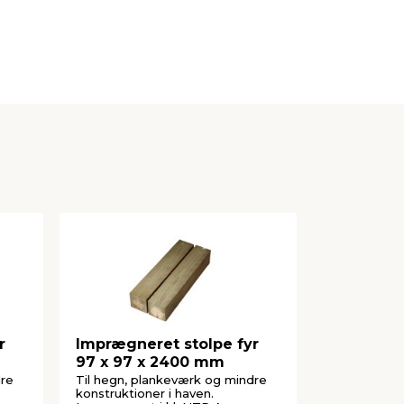
r
Imprægneret stolpe fyr
Imprægner
97 x 97 x 2400 mm
95 x 240
dre
Til hegn, plankeværk og mindre
Til fx terras
konstruktioner i haven.
rammer og u