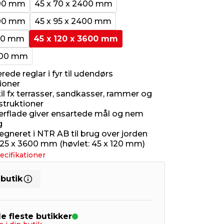
000 mm
45 x 70 x 2400 mm
600 mm
45 x 95 x 2400 mm
600 mm
45 x 120 x 3600 mm
3600 mm
de reglar i fyr til udendørs
ioner
il fx terrasser, sandkasser, rammer og
truktioner
erflade giver ensartede mål og nem
g
gneret i NTR AB til brug over jorden
 125 x 3600 mm (høvlet: 45 x 120 mm)
ecifikationer
 butik
de fleste butikker