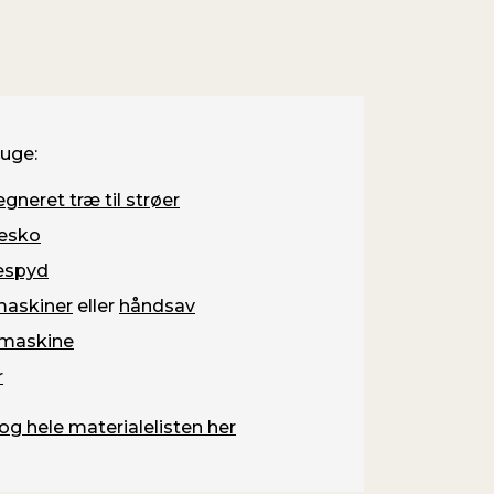
ruge:
neret træ til strøer
esko
espyd
askiner
eller
håndsav
maskine
r
og hele materialelisten her
Byg fun