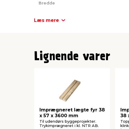
Bredde
Behandling: Trykimprægneret (NTR 
Høvlet mål: 45 x 120 mm
Nominel dimension: 47 x 125 mm
Længde
Læs mere
Længde: 3600 mm
Imprægnering
Høvlet mål
Lignende varer
Imprægneret lægte fyr 38
Imp
x 57 x 3600 mm
38 
Til udendørs byggeprojekter.
Topp
Trykimprægneret i kl. NTR AB.
klin