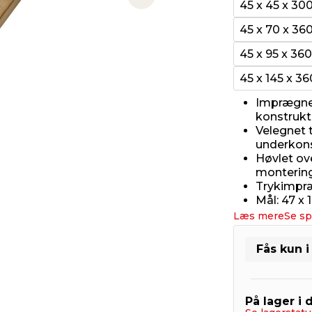
Next slide
45 x 45 x 3
45 x 70 x 3
45 x 95 x 3
45 x 145 x 
Imprægnere
konstrukt
Velegnet t
underkons
Høvlet ov
monterin
Trykimpræ
Mål: 47 x
Læs mere
Se sp
Fås kun i
På lager i 