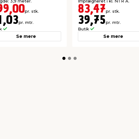
de: 3,9 meter.
Imprægneret i kl. NTR A.
99,00
83,47
pr. stk.
pr. stk.
1,03
39,75
pr. mtr.
pr. mtr.
ik
Butik
Se mere
Se mere