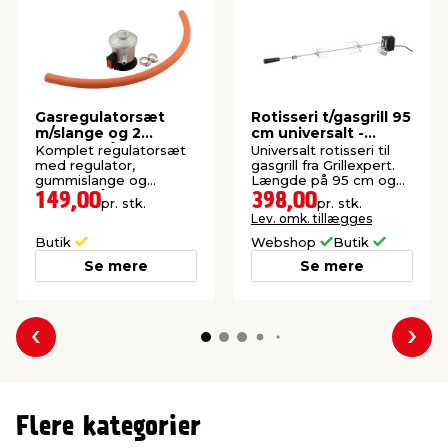
Gasregulatorsæt
Rotisseri t/gasgrill 95
m/slange og 2
cm universalt -
spændebånd -
Grillexpert®
Komplet regulatorsæt
Universalt rotisseri til
Grillexpert®
med regulator,
gasgrill fra Grillexpert.
gummislange og
Længde på 95 cm og
spændebånd.
med motor.
149,00
398,00
pr. stk.
pr. stk.
Lev. omk. tillægges
Butik
Webshop
Butik
Se mere
Se mere
Forrige
Næs
Flere kategorier