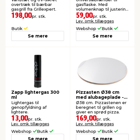
overtræk til bærbar
gasflaske. Med
gasgrill fra Grillexpert.
volumenknap til justering
af flammen.
198,00
59,00
pr. stk.
pr. stk.
Lev. omk. tillægges
Butik
Webshop
Butik
Se mere
Se mere
Zapp lightergas 300
Pizzasten Ø38 cm
ml
med alubageplade -
Grillexpert®
Lightergas til
Ø38 cm. Pizzastenen er
genopfyldning af
beregnet til grillen og
lightere.
giver en sprød pizza.
13,00
169,00
pr. stk.
pr. stk.
Lev. omk. tillægges
Lev. omk. tillægges
Webshop
Butik
Webshop
Butik
Se mere
Se mere