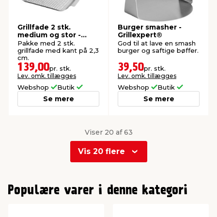
Grillfade 2 stk.
Burger smasher -
medium og stor -
Grillexpert®
Grillexpert®
Pakke med 2 stk.
God til at lave en smash
grillfade med kant på 2,3
burger og saftige bøffer.
cm.
139,00
39,50
pr. stk.
pr. stk.
Lev. omk. tillægges
Lev. omk. tillægges
Webshop
Butik
Webshop
Butik
Se mere
Se mere
Viser 20 af 63
Vis 20 flere
0
1
Populære varer i denne kategori
2
3