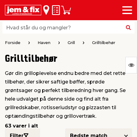
Menu
bage
bage
bage
bage
bage
bage
bage
bage
bage
Huskeseddel
Indkøbskurv
i
i
i
i
i
i
i
i
i
byggematerialer
haven
huset
vvs
el & belysning
maling & kemi
værktøj
bil & fritid
sæsonafslutning
Hvad står du og mangler?
Hvad står du og mangler?
stelse
gning
dsel & varme
værelse
kler
dørsmaling
ktøj
udstyr
nafslutning
Forside
Haven
Grill
Grilltilbehør
Grilltilbehør
 loft & vægge
oldning
t
ndørsbelysning
ndørsmaling
værktøj
udstyr
S
Gør din grilloplevelse endnu bedre med det rette
Ing
& vinduer
møbler
tning
haner & armatur
dørsbelysning
udstyr
aring af værktøj
ing
tilbehør, der sikrer saftige bøffer, sprøde
var
grøntsager og perfekt tilberedning hver gang. Se
at
eplader
redskaber
er & ophæng
e
lder
ring & kemikalier
e maskiner
rtikler
hele udvalget på denne side og find alt fra
vis
grillredskaber, rotisseriudstyr og pizzasten til
optændingstilbehør og grillovertræk.
& brædder
maskiner
ing & opbevaring
 & ventilation
t Home
el- & fugemasse
redskaber
ronik
63 varer i alt
ruktion
bygninger
ner & persienner
 & kloak
okker
r & spande
& underholdning
Filter