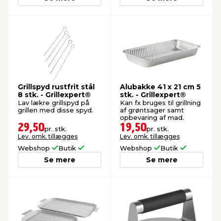
Grillspyd rustfrit stål
Alubakke 41 x 21 cm 5
8 stk. - Grillexpert®
stk. - Grillexpert®
Lav lækre grillspyd på
Kan fx bruges til grillning
grillen med disse spyd.
af grøntsager samt
opbevaring af mad.
29,50
19,50
pr. stk.
pr. stk.
Lev. omk. tillægges
Lev. omk. tillægges
Webshop
Butik
Webshop
Butik
Se mere
Se mere