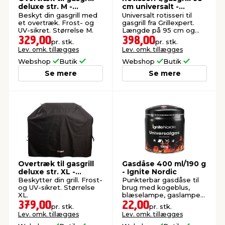
deluxe str. M -
cm universalt -
Grillexpert®
Grillexpert®
Beskyt din gasgrill med
Universalt rotisseri til
et overtræk. Frost- og
gasgrill fra Grillexpert.
UV-sikret. Størrelse M.
Længde på 95 cm og
med motor.
329,00
398,00
pr. stk.
pr. stk.
Lev. omk. tillægges
Lev. omk. tillægges
Webshop
Butik
Webshop
Butik
Se mere
Se mere
Overtræk til gasgrill
Gasdåse 400 ml/190 g
deluxe str. XL -
- Ignite Nordic
Grillexpert®
Beskytter din grill. Frost-
Punkterbar gasdåse til
og UV-sikret. Størrelse
brug med kogeblus,
XL.
blæselampe, gaslamper
og -lygter.
379,00
22,00
pr. stk.
pr. stk.
Lev. omk. tillægges
Lev. omk. tillægges