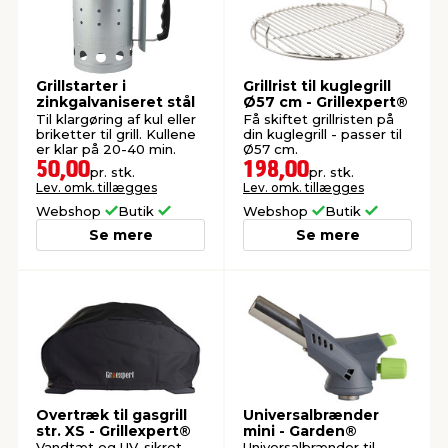
Grillstarter i
Grillrist til kuglegrill
zinkgalvaniseret stål
Ø57 cm - Grillexpert®
Til klargøring af kul eller
Få skiftet grillristen på
briketter til grill. Kullene
din kuglegrill - passer til
er klar på 20-40 min.
Ø57 cm.
50,00
198,00
pr. stk.
pr. stk.
Lev. omk. tillægges
Lev. omk. tillægges
Webshop
Butik
Webshop
Butik
Se mere
Se mere
Overtræk til gasgrill
Universalbrænder
str. XS - Grillexpert®
mini - Garden®
Vandtæt og UV-sikret
Universalbrænder til