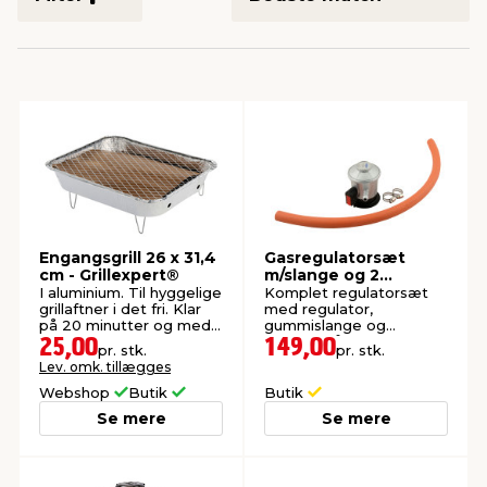
indretning
er & sikkerhed
 fittings
dsbelysning
eklædning
& udendørs spa
r & stilladser
e
behandling
ne, data & TV
& fritid
debeklædning
ing
asser & standere
rier
 sko
antning
ri & syltning
Engangsgrill 26 x 31,4
Gasregulatorsæt
cm - Grillexpert®
m/slange og 2
spændebånd -
I aluminium. Til hyggelige
Komplet regulatorsæt
Grillexpert®
grillaftner i det fri. Klar
med regulator,
dyr & ukrudt
på 20 minutter og med
gummislange og
grilltid op til en time.
spændebånd.
25,00
149,00
pr. stk.
pr. stk.
Lev. omk. tillægges
Webshop
Butik
Butik
Se mere
Se mere