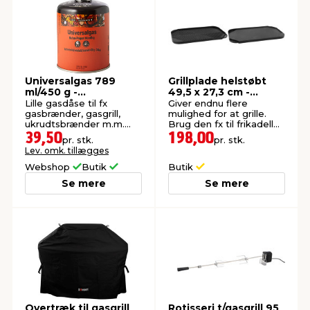
Universalgas 789
Grillplade helstøbt
ml/450 g -
49,5 x 27,3 cm -
Grillexpert®
Grillexpert®
Lille gasdåse til fx
Giver endnu flere
gasbrænder, gasgrill,
mulighed for at grille.
ukrudtsbrænder m.m.
Brug den fx til frikadeller
Perfekt til ture i det fri.
eller spejlæg.
39,50
198,00
pr. stk.
pr. stk.
Lev. omk. tillægges
Webshop
Butik
Butik
Se mere
Se mere
Overtræk til gasgrill
Rotisseri t/gasgrill 95