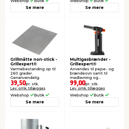
Webshop
Butik
Webshop
Butik
Se mere
Se mere
Grillmåtte non-stick -
Multigasbrænder -
Grillexpert®
Grillexpert®
Varmebestanding op til
Anvendes til pejse- og
260 grader.
brændeovn samt til
Genanvendelig.
madlavning og
desserter.
39,50
99,00
pr. stk.
pr. stk.
Lev. omk. tillægges
Lev. omk. tillægges
Webshop
Butik
Webshop
Butik
Se mere
Se mere