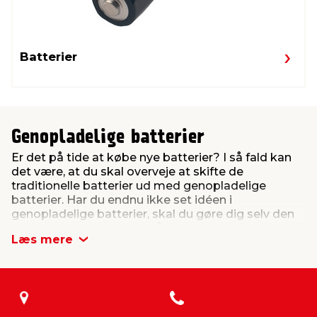
Batterier
Genopladelige batterier
Er det på tide at købe nye batterier? I så fald kan
det være, at du skal overveje at skifte de
traditionelle batterier ud med genopladelige
batterier. Har du endnu ikke set idéen i
genopladelige batterier, skal du gøre dig selv den
tjeneste at prøve dem - så vil du hurtigt finde ud af,
Læs mere
at genopladelige batterier har nogle fordele, man
ikke skal kimse ad. For det første er genopladelige
batterier det langt mest økonomiske valg. Det
ligger lidt i navnet: genopladelige batterier kan
nemlig lades op og bruges igen, når de er brugt op.
Og det betyder, at du i stedet for at skulle ud og