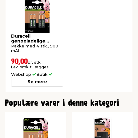
Duracell
genopladelige
batterier AAA 4-pk.
Pakke med 4 stk., 900
mAh.
90,00
pr. stk.
Lev. omk. tillægges
Webshop
Butik
Se mere
0
Populære varer i denne kategori