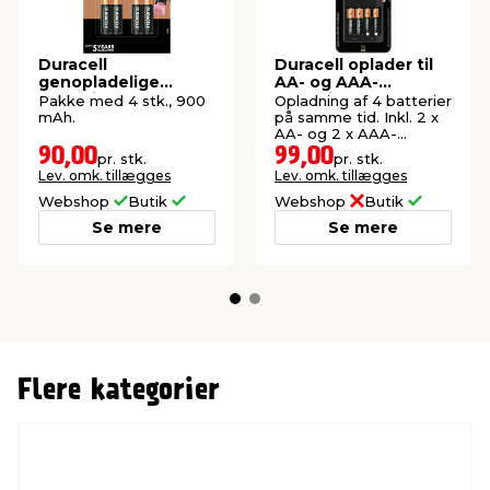
Duracell
Duracell oplader til
genopladelige
AA- og AAA-
batterier AAA 4-pk.
batterier
Pakke med 4 stk., 900
Opladning af 4 batterier
mAh.
på samme tid. Inkl. 2 x
AA- og 2 x AAA-
batterier.
90,00
99,00
pr. stk.
pr. stk.
Lev. omk. tillægges
Lev. omk. tillægges
Webshop
Butik
Webshop
Butik
Se mere
Se mere
Flere kategorier