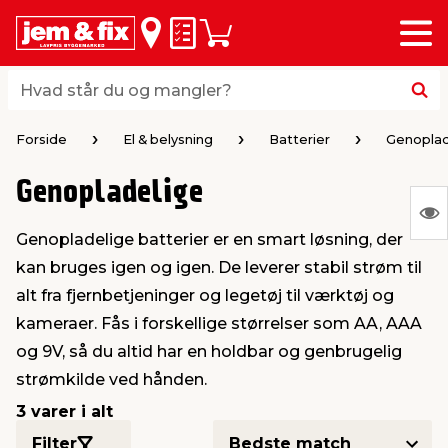
Menu
bage
bage
bage
bage
bage
bage
bage
bage
bage
Huskeseddel
Indkøbskurv
i
i
i
i
i
i
i
i
i
byggematerialer
haven
huset
vvs
el & belysning
maling & kemi
værktøj
bil & fritid
sæsonafslutning
Hvad står du og mangler?
Hvad står du og mangler?
stelse
gning
dsel & varme
værelse
kler
dørsmaling
ktøj
udstyr
nafslutning
Forside
El & belysning
Batterier
Genoplad
Genopladelige
 loft & vægge
oldning
t
ndørsbelysning
ndørsmaling
værktøj
udstyr
S
Genopladelige batterier er en smart løsning, der
Ing
& vinduer
møbler
tning
haner & armatur
dørsbelysning
udstyr
aring af værktøj
ing
kan bruges igen og igen. De leverer stabil strøm til
var
alt fra fjernbetjeninger og legetøj til værktøj og
at
eplader
redskaber
er & ophæng
e
lder
ring & kemikalier
e maskiner
rtikler
kameraer. Fås i forskellige størrelser som AA, AAA
vis
og 9V, så du altid har en holdbar og genbrugelig
strømkilde ved hånden.
& brædder
maskiner
ing & opbevaring
 & ventilation
t Home
el- & fugemasse
redskaber
ronik
3 varer i alt
ruktion
bygninger
ner & persienner
 & kloak
okker
r & spande
& underholdning
Filter