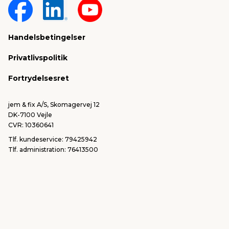
Om jem & fix
Fragt & levering
Sponsorater & projekter
Reklamation
Handelsbetingelser
Konkurrencevindere
Varemærker
Privatlivspolitik
FSC®
Falske mails & svindel
Fortrydelsesret
Bliv leverandør/Become supplier
Fortryd ordre
jem & fix A/S, Skomagervej 12
DK-7100 Vejle
CVR: 10360641
Tlf. kundeservice: 79425942
Tlf. administration: 76413500
Email:
kundeservice@jemfix.com
Se vores e-mærket certifikat her