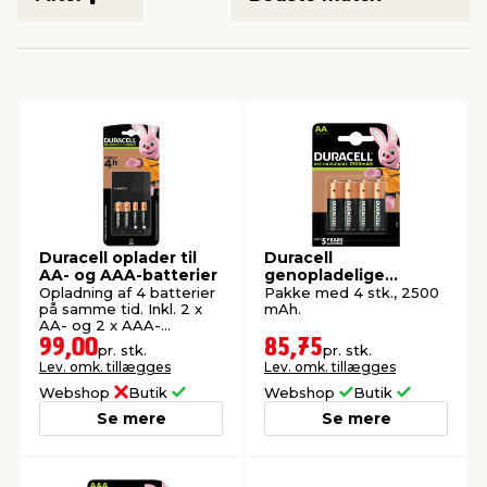
indretning
er & sikkerhed
 fittings
dsbelysning
eklædning
& udendørs spa
r & stilladser
e
behandling
ne, data & TV
& fritid
debeklædning
ing
asser & standere
rier
 sko
antning
ri & syltning
Duracell oplader til
Duracell
AA- og AAA-batterier
genopladelige
batterier AA 4-pk.
Opladning af 4 batterier
Pakke med 4 stk., 2500
på samme tid. Inkl. 2 x
mAh.
dyr & ukrudt
AA- og 2 x AAA-
batterier.
99,00
85,75
pr. stk.
pr. stk.
Lev. omk. tillægges
Lev. omk. tillægges
Webshop
Butik
Webshop
Butik
Se mere
Se mere