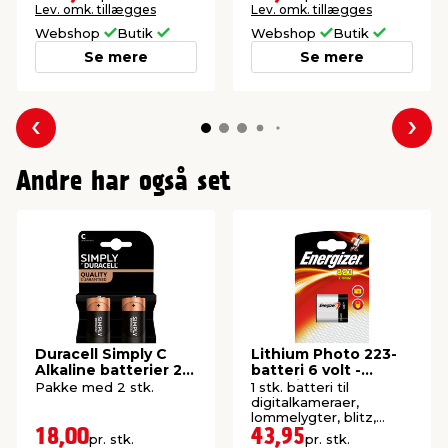
Lev. omk. tillægges
Lev. omk. tillægges
Webshop
Butik
Webshop
Butik
Se mere
Se mere
Forrige
Næs
Andre har også set
Duracell Simply C
Lithium Photo 223-
Alkaline batterier 2-
batteri 6 volt -
pk.
Energizer
Pakke med 2 stk.
1 stk. batteri til
digitalkameraer,
lommelygter, blitz,
natkikkerter og
18,00
43,95
pr. stk.
pr. stk.
lignende.