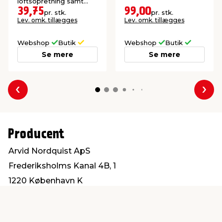
loftsopretning samt
fliselægning.
39,75
99,00
pr. stk.
pr. stk.
Lev. omk. tillægges
Lev. omk. tillægges
Webshop
Butik
Webshop
Butik
Se mere
Se mere
Forrige
Næs
Producent
Arvid Nordquist ApS
Frederiksholms Kanal 4B, 1
1220 København K
forbrugerkontakt@arvidnordquist.dk