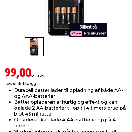
indretning
er & sikkerhed
 fittings
dsbelysning
eklædning
& udendørs spa
r & stilladser
e
behandling
ne, data & TV
& fritid
debeklædning
ing
asser & standere
rier
 sko
antning
ri & syltning
99,00
pr. stk.
Lev. omk. tillægges
dyr & ukrudt
Duracell batterilader til opladning af både AA-
og AAA-batterier
Batteriopladeren er hurtig og effekt og kan
oplade 2 AA-batterier til op til 4 timers brug på
blot 45 minutter
Opladeren kan lade 4 AA-batterier op på 4
timer
Slukker automatisk, når batterierne er fuldt