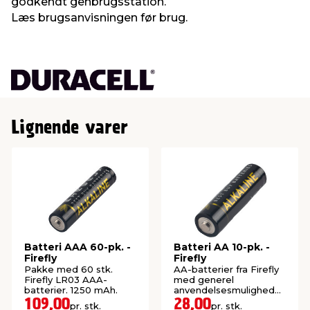
godkendt genbrugsstation.
Læs brugsanvisningen før brug.
Lignende varer
Batteri AAA 60-pk. -
Batteri AA 10-pk. -
Firefly
Firefly
Pakke med 60 stk.
AA-batterier fra Firefly
Firefly LR03 AAA-
med generel
batterier. 1250 mAh.
anvendelsesmulighed
10-pk. 2700 mAh.
109,00
28,00
pr. stk.
pr. stk.