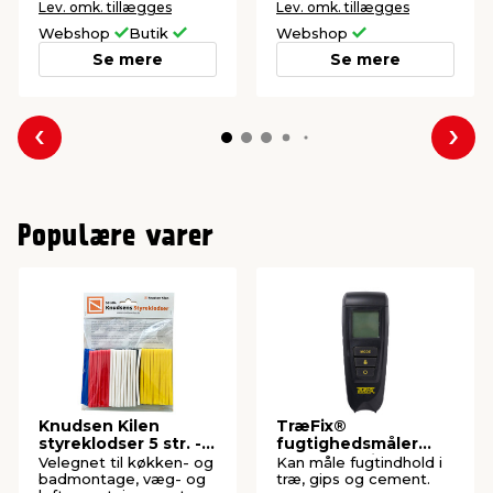
Lev. omk. tillægges
Lev. omk. tillægges
Webshop
Butik
Webshop
Se mere
Se mere
Forrige
Næs
Populære varer
Knudsen Kilen
TræFix®
styreklodser 5 str. -
fugtighedsmåler
50 stk.
med LCD-display
Velegnet til køkken- og
Kan måle fugtindhold i
badmontage, væg- og
træ, gips og cement.