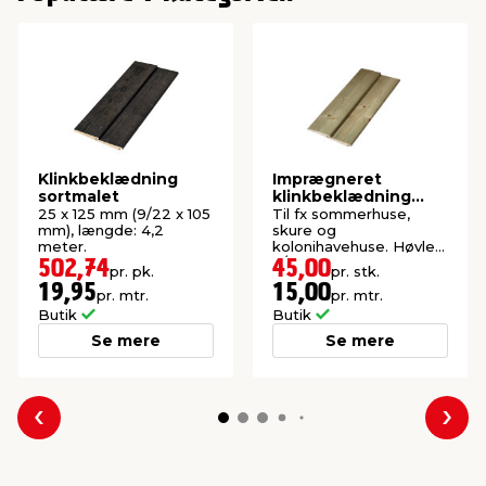
Klinkbeklædning
Imprægneret
sortmalet
klinkbeklædning
gran 25 x 125 x 3000
25 x 125 mm (9/22 x 105
Til fx sommerhuse,
mm
mm), længde: 4,2
skure og
meter.
kolonihavehuse. Høvlet:
9/22 x 105 mm.
502,74
45,00
pr. pk.
pr. stk.
19,95
15,00
pr. mtr.
pr. mtr.
Butik
Butik
Se mere
Se mere
Forrige
Næs