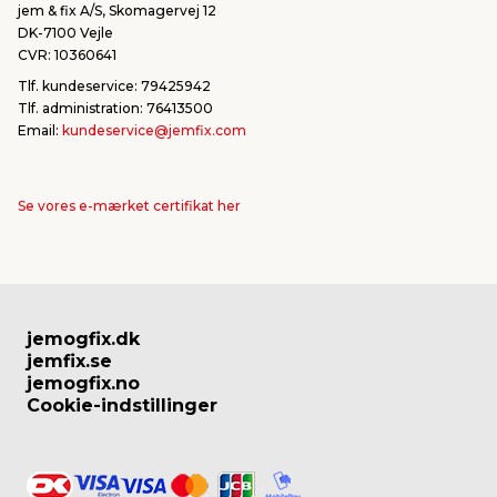
jem & fix A/S, Skomagervej 12
DK-7100 Vejle
CVR: 10360641
Tlf. kundeservice: 79425942
Tlf. administration: 76413500
Email:
kundeservice@jemfix.com
Se vores e-mærket certifikat her
jemogfix.dk
jemfix.se
jemogfix.no
Cookie-indstillinger