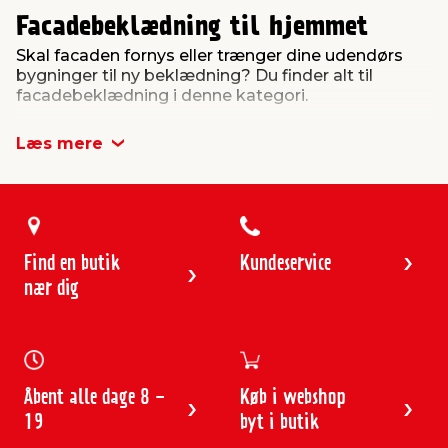
Facadebeklædning til hjemmet
Skal facaden fornys eller trænger dine udendørs
bygninger til ny beklædning? Du finder alt til
facadebeklædning i denne kategori.
Læs mere
Find en butik
Kundeservice
nær dig
Åbent alle dage 8 -
Køb i webshop
19
byt i butik