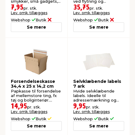
smykker, små gadgets,
ved flytning og
samleobjekter m.m.
forsendelse.
7,95
35,75
pr. stk.
pr. stk.
Lev. omk. tillægges
Lev. omk. tillægges
Webshop
Butik
Webshop
Butik
Se mere
Se mere
Forsendelseskasse
Selvklæbende labels
34,4 x 25 x 14,2 cm
7 ark
Papkasse til forsendelse
Hvide selvklæbende
af mellemstore ting, fx
labels. Ideelle til
tøj og boliginteriør.
adressemærkning og
FSC®-mærket.
organisering af fx
14,95
9,95
pr. stk.
pr. stk.
mapper.
Lev. omk. tillægges
Lev. omk. tillægges
Webshop
Butik
Webshop
Butik
Se mere
Se mere