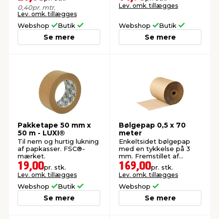
Lev. omk. tillægges
0,40
pr. mtr.
Lev. omk. tillægges
Webshop
Butik
Webshop
Butik
Se mere
Se mere
Pakketape 50 mm x
Bølgepap 0,5 x 70
50 m - LUXI®
meter
Til nem og hurtig lukning
Enkeltsidet bølgepap
af papkasser. FSC®-
med en tykkelse på 3
mærket.
mm. Fremstillet af
genanvendt pap.
19,00
169,00
pr. stk.
pr. stk.
Lev. omk. tillægges
Lev. omk. tillægges
Webshop
Butik
Webshop
Se mere
Se mere