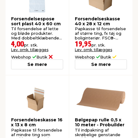
Forsendelsespose
Forsendelseskasse
sort plast 40 x 60 cm
40 x 28 x 12 cm
Til forsendelse af lette
Papkasse til forsendelse
og bløde produkter.
af større ting, fx tøj og
Med dobbeltklæbende
boliginteriør. FSC®-
tape for nem lukning.
mærket.
4,00
19,95
pr. stk.
pr. stk.
Lev. omk. tillægges
Lev. omk. tillægges
Webshop
Butik
Webshop
Butik
Se mere
Se mere
Forsendelseskasse 16
Bølgepap rulle 0,5 x
x 13 x 8 cm
10 meter - Probuilder
Papkasse til forsendelse
Til indpakning af
af mindre ting som
skrøbelige genstande