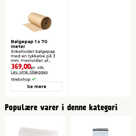
Bølgepap 1 x 70
meter
Enkeltsidet bølgepap
med en tykkelse på 3
mm. Fremstillet af
genanvendt pap.
369,00
pr. stk.
Lev. omk. tillægges
Webshop
Se mere
0
Populære varer i denne kategori