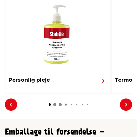
Personlig pleje
Termom
Forrige
Næs
Emballage til forsendelse –