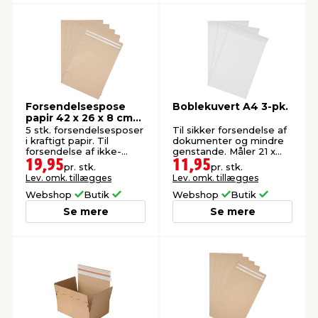
Forsendelsespose
Boblekuvert A4 3-pk.
papir 42 x 26 x 8 cm
5-pk.
5 stk. forsendelsesposer
Til sikker forsendelse af
i kraftigt papir. Til
dokumenter og mindre
forsendelse af ikke-
genstande. Måler 21 x
skrøbelige genstande.
29,7 cm.
19,95
11,95
pr. stk.
pr. stk.
Lev. omk. tillægges
Lev. omk. tillægges
Webshop
Butik
Webshop
Butik
Se mere
Se mere