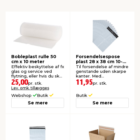
indretning
er & sikkerhed
 fittings
dsbelysning
eklædning
& udendørs spa
r & stilladser
e
behandling
ne, data & TV
& fritid
debeklædning
ing
asser & standere
rier
 sko
Bobleplast rulle 50
Forsendelsespose
cm x 10 meter
plast 28 x 38 cm 10-
pk.
Effektiv beskyttelse af fx
Til forsendelse af mindre
glas og service ved
genstande uden skarpe
antning
ri & syltning
flytning, eller hvis du skal
kanter. Med
sende noget.
selvlukkende klæbeflap.
25,00
11,95
pr. stk.
pr. stk.
Lev. omk. tillægges
dyr & ukrudt
Webshop
Butik
Butik
Se mere
Se mere