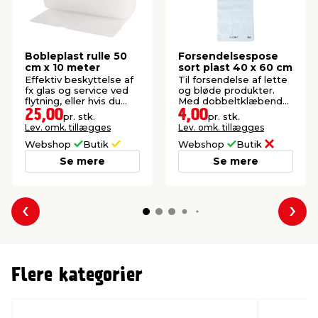
Bobleplast rulle 50
Forsendelsespose
cm x 10 meter
sort plast 40 x 60 cm
Effektiv beskyttelse af
Til forsendelse af lette
fx glas og service ved
og bløde produkter.
flytning, eller hvis du
Med dobbeltklæbende
skal sende noget.
tape for nem lukning.
25,00
4,00
pr. stk.
pr. stk.
Lev. omk. tillægges
Lev. omk. tillægges
Webshop
Butik
Webshop
Butik
Se mere
Se mere
Forrige
Næs
Flere kategorier