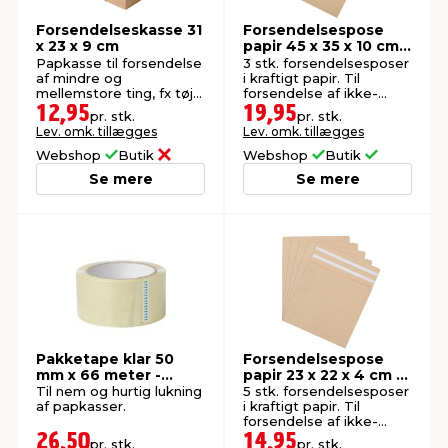
Forsendelseskasse 31
Forsendelsespose
x 23 x 9 cm
papir 45 x 35 x 10 cm
3-pk.
Papkasse til forsendelse
3 stk. forsendelsesposer
af mindre og
i kraftigt papir. Til
mellemstore ting, fx tøj
forsendelse af ikke-
og boliginteriør. FSC®-
skrøbelige genstande.
12,95
19,95
pr. stk.
pr. stk.
mærket.
Lev. omk. tillægges
Lev. omk. tillægges
Webshop
Butik
Webshop
Butik
Se mere
Se mere
Pakketape klar 50
Forsendelsespose
mm x 66 meter -
papir 23 x 22 x 4 cm 5-
LUXI®
pk.
Til nem og hurtig lukning
5 stk. forsendelsesposer
af papkasser.
i kraftigt papir. Til
forsendelse af ikke-
skrøbelige genstande.
26,50
14,95
pr. stk.
pr. stk.