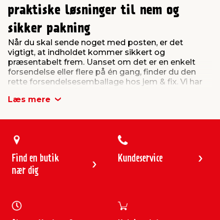
praktiske løsninger til nem og
sikker pakning
Når du skal sende noget med posten, er det
vigtigt, at indholdet kommer sikkert og
præsentabelt frem. Uanset om det er en enkelt
forsendelse eller flere på én gang, finder du den
rette forsendelsesemballage hos jem & fix. Vi har
et stort udvalg af forsendelsesløsninger, der gør
Læs mere
det nemt at pakke, beskytte og sende alt fra tøj og
bøger til småelektronik og dokumenter. Her på
siden finder du alt, du skal bruge til en sikker og
effektiv forsendelse.
Forsendelseskasser – en stabil
Find en butik
Kundeservice
løsning til mange formål
nær dig
Til mange typer produkter – som bøger, legetøj,
elektroniktilbehør eller sko – er en
forsendelseskasse en praktisk og sikker løsning. I
vores sortiment finder du forsendelseskasser med