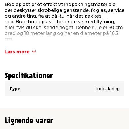
Bobleplast er et effektivt indpakningsmateriale,
der beskytter skrøbelige genstande, fx glas, service
og andre ting, fra at gå itu, når det pakkes
ned. Brug bobleplast i forbindelse med flytning,
eller hvis du skal sende noget. Denne rulle er 50 cm
bred og 10 meter lang og har en diameter på 16,5
cm.
Produktdetaljer:
Læs mere
Bredde: 50 cm
Længde: 10 meter
Rullediameter: 16,5 cm
Vægt: 200 g
Specifikationer
Type
Værdi
Type
Indpakning
Lignende varer