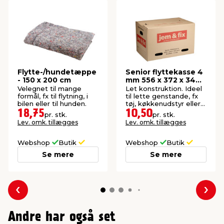
Flytte-/hundetæppe
Senior flyttekasse 4
- 150 x 200 cm
mm 556 x 372 x 344
mm
Velegnet til mange
Let konstruktion. Ideel
formål, fx til flytning, i
til lette genstande, fx
bilen eller til hunden.
tøj, køkkenudstyr eller
elektronik.
18,75
10,50
pr. stk.
pr. stk.
Lev. omk. tillægges
Lev. omk. tillægges
Webshop
Butik
Webshop
Butik
Se mere
Se mere
Forrige
Næs
Andre har også set