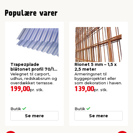
Populære varer
Trapezplade
Rionet 5 mm – 1,5 x
blåtonet profil 70/16
2,5 meter
109 x 364 cm
Velegnet til carport,
Armeringsnet til
udhus, redskabsrum og
byggeprojektet eller
overdækket terrasse.
som dekoration i haven.
199,00
139,00
pr. stk.
pr. stk.
Butik
Butik
Se mere
Se mere