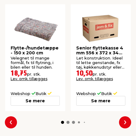
Flytte-/hundetæppe
Senior flyttekasse 4
- 150 x 200 cm
mm 556 x 372 x 344
mm
Velegnet til mange
Let konstruktion. Ideel
formål, fx til flytning, i
til lette genstande, fx
bilen eller til hunden.
tøj, køkkenudstyr eller
elektronik.
18,75
10,50
pr. stk.
pr. stk.
Lev. omk. tillægges
Lev. omk. tillægges
Webshop
Butik
Webshop
Butik
Se mere
Se mere
Forrige
Næs