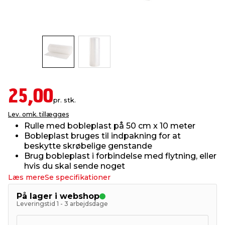
indretning
er & sikkerhed
 fittings
dsbelysning
eklædning
& udendørs spa
r & stilladser
e
behandling
ne, data & TV
& fritid
debeklædning
ing
asser & standere
rier
 sko
25,00
pr. stk.
Lev. omk. tillægges
antning
ri & syltning
Rulle med bobleplast på 50 cm x 10 meter
Bobleplast bruges til indpakning for at
beskytte skrøbelige genstande
dyr & ukrudt
Brug bobleplast i forbindelse med flytning, eller
hvis du skal sende noget
Læs mere
Se specifikationer
På lager i webshop
Leveringstid 1 - 3 arbejdsdage