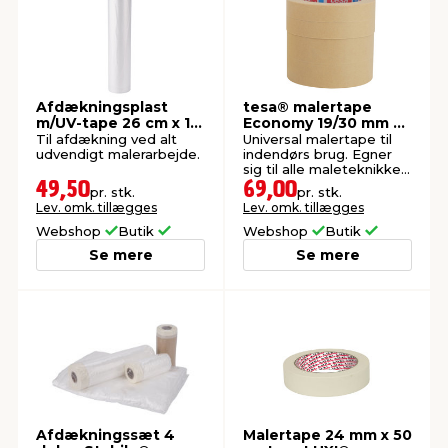
Afdækningsplast
tesa® malertape
m/UV-tape 26 cm x 17
Economy 19/30 mm x
meter - LUXI®
50 meter 4-pk.
Til afdækning ved alt
Universal malertape til
udvendigt malerarbejde.
indendørs brug. Egner
sig til alle maleteknikker
og de fleste typer
49,50
69,00
pr. stk.
pr. stk.
maling.
Lev. omk. tillægges
Lev. omk. tillægges
Webshop
Butik
Webshop
Butik
Se mere
Se mere
Afdækningssæt 4
Malertape 24 mm x 50