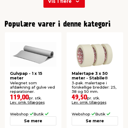
Vis 1 flere
0
Populære varer i denne kategori
Gulvpap - 1 x 15
Malertape 3 x 50
meter
meter - Stabile®
Velegnet som
3-pak. malertape i
afdækning af gulve ved
forskellige bredder: 25,
reparationer.
38 og 50 mm.
119,00
49,50
pr. stk.
pr. stk.
Lev. omk. tillægges
Lev. omk. tillægges
Webshop
Butik
Webshop
Butik
Se mere
Se mere