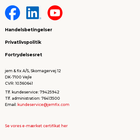
Om jem & fix
Fragt & levering
Sponsorater & projekter
Reklamation
Handelsbetingelser
Konkurrencevindere
Varemærker
Privatlivspolitik
FSC®
Falske mails & svindel
Fortrydelsesret
Bliv leverandør/Become supplier
Fortryd ordre
jem & fix A/S, Skomagervej 12
DK-7100 Vejle
CVR: 10360641
Tlf. kundeservice: 79425942
Tlf. administration: 76413500
Email:
kundeservice@jemfix.com
Se vores e-mærket certifikat her