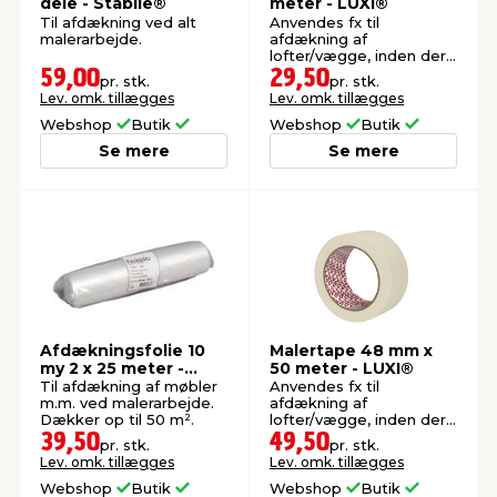
dele - Stabile®
meter - LUXI®
Til afdækning ved alt
Anvendes fx til
malerarbejde.
afdækning af
lofter/vægge, inden der
skal males.
59,00
29,50
pr. stk.
pr. stk.
Lev. omk. tillægges
Lev. omk. tillægges
Webshop
Butik
Webshop
Butik
Se mere
Se mere
Afdækningsfolie 10
Malertape 48 mm x
my 2 x 25 meter -
50 meter - LUXI®
Stabile®
Til afdækning af møbler
Anvendes fx til
m.m. ved malerarbejde.
afdækning af
Dækker op til 50 m².
lofter/vægge, inden der
skal males.
39,50
49,50
pr. stk.
pr. stk.
Lev. omk. tillægges
Lev. omk. tillægges
Webshop
Butik
Webshop
Butik