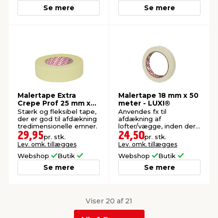
Se mere
Se mere
Malertape Extra
Malertape 18 mm x 50
Crepe Prof 25 mm x
meter - LUXI®
50 meter - LUXI®
Stærk og fleksibel tape,
Anvendes fx til
der er god til afdækning
afdækning af
tredimensionelle emner.
lofter/vægge, inden der
skal males.
29,95
24,50
pr. stk.
pr. stk.
Lev. omk. tillægges
Lev. omk. tillægges
Webshop
Butik
Webshop
Butik
Se mere
Se mere
Viser 20 af 21