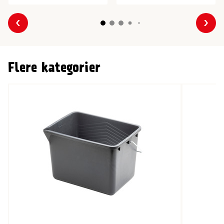
Forrige
Næs
Flere kategorier