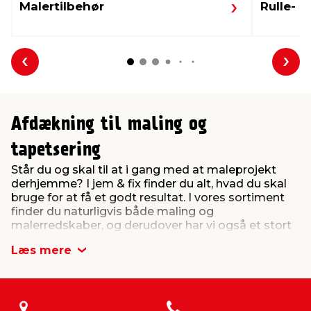
Malertilbehør
Rulle- 
Forrige
Næs
Afdækning til maling og
tapetsering
Står du og skal til at i gang med at maleprojekt
derhjemme? I jem & fix finder du alt, hvad du skal
bruge for at få et godt resultat. I vores sortiment
finder du naturligvis både maling og
malerredskaber, og derudover har vi også et stort
udvalg af plast og folie til afdækning af møbler og
Læs mere
gulve, så du kan få malet uden at skulle bekymre
dig om malingsstænk og efterfølgende
rengøringsarbejde.
Malerarbejde kan være hårdt nok i sig selv. Derfor