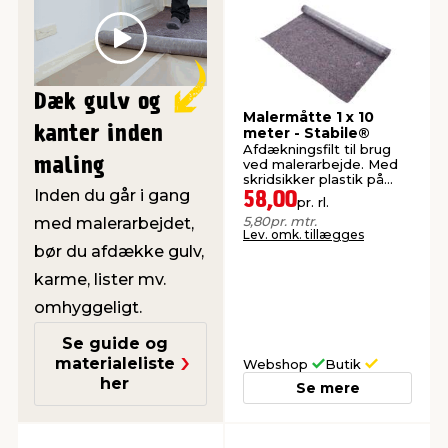
Play
Dæk gulv og
Malermåtte 1 x 10
kanter inden
meter - Stabile®
Afdækningsfilt til brug
maling
ved malerarbejde. Med
skridsikker plastik på
Inden du går i gang
bagsiden.
58,00
pr. rl.
5,80
pr. mtr.
med malerarbejdet,
Lev. omk. tillægges
bør du afdække gulv,
karme, lister mv.
omhyggeligt.
Se guide og
materialeliste
Webshop
Butik
her
Se mere