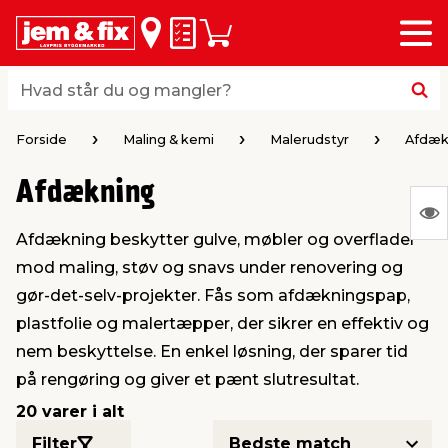
Menu
bage
bage
bage
bage
bage
bage
bage
bage
bage
Huskeseddel
Indkøbskurv
i
i
i
i
i
i
i
i
i
byggematerialer
haven
huset
vvs
el & belysning
maling & kemi
værktøj
bil & fritid
sæsonafslutning
Hvad står du og mangler?
Hvad står du og mangler?
stelse
gning
dsel & varme
værelse
kler
dørsmaling
ktøj
udstyr
nafslutning
Forside
Maling & kemi
Malerudstyr
Afdæk
Afdækning
 loft & vægge
oldning
t
ndørsbelysning
ndørsmaling
værktøj
udstyr
S
Afdækning beskytter gulve, møbler og overflader
Ing
& vinduer
møbler
tning
haner & armatur
dørsbelysning
udstyr
aring af værktøj
ing
mod maling, støv og snavs under renovering og
var
gør-det-selv-projekter. Fås som afdækningspap,
at
eplader
redskaber
er & ophæng
e
lder
ring & kemikalier
e maskiner
rtikler
plastfolie og malertæpper, der sikrer en effektiv og
vis
nem beskyttelse. En enkel løsning, der sparer tid
på rengøring og giver et pænt slutresultat.
& brædder
maskiner
ing & opbevaring
 & ventilation
t Home
el- & fugemasse
redskaber
ronik
20 varer i alt
ruktion
bygninger
ner & persienner
 & kloak
okker
r & spande
& underholdning
Filter