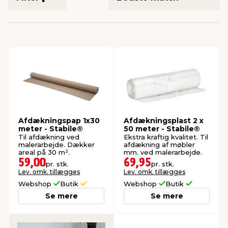
indretning
er & sikkerhed
 fittings
dsbelysning
eklædning
& udendørs spa
r & stilladser
e
behandling
ne, data & TV
& fritid
debeklædning
ing
asser & standere
rier
 sko
antning
ri & syltning
Afdækningspap 1x30
Afdækningsplast 2 x
meter - Stabile®
50 meter - Stabile®
Til afdækning ved
Ekstra kraftig kvalitet. Til
malerarbejde. Dækker
afdækning af møbler
dyr & ukrudt
areal på 30 m².
mm. ved malerarbejde.
59,00
69,95
pr. stk.
pr. stk.
Lev. omk. tillægges
Lev. omk. tillægges
Webshop
Butik
Webshop
Butik
Se mere
Se mere