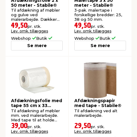
Afdækningsfolie 2 x
Malertape 3 x 50
50 meter - Stabile®
meter - Stabile®
Til afdækning af møbler
3-pak. malertape i
og gulve ved
forskellige bredder: 25,
malerarbejde. Dækker
38 og 50 mm.
op til 100 m².
49,50
49,50
pr. stk.
pr. stk.
Lev. omk. tillægges
Lev. omk. tillægges
Webshop
Butik
Webshop
Butik
Se mere
Se mere
Afdækningsfolie med
Afdækningspapir
tape 55 cm x 33
med tape - Stabile®
meter - LUXI®
Til afdækning af møbler
Til afdækning ved alt
mm. ved malerarbejde.
malerarbejde.
Med tape til at holde
folien fast.
39,00
29,50
pr. stk.
pr. stk.
Lev. omk. tillægges
Lev. omk. tillægges