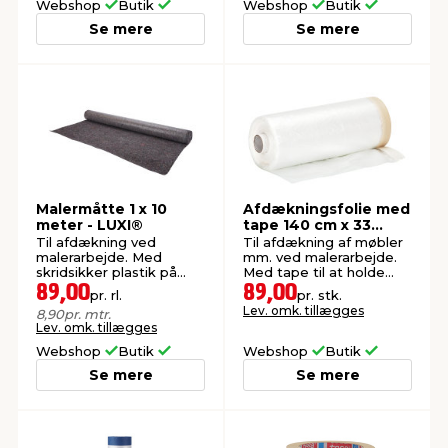
Webshop
Butik
Webshop
Butik
Se mere
Se mere
Malermåtte 1 x 10
Afdækningsfolie med
meter - LUXI®
tape 140 cm x 33
meter - LUXI®
Til afdækning ved
Til afdækning af møbler
malerarbejde. Med
mm. ved malerarbejde.
skridsikker plastik på
Med tape til at holde
bagsiden.
folien fast.
89,00
89,00
pr. rl.
pr. stk.
Lev. omk. tillægges
8,90
pr. mtr.
Lev. omk. tillægges
Webshop
Butik
Webshop
Butik
Se mere
Se mere