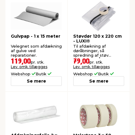
Gulvpap - 1 x 15 meter
Støvdør 120 x 220 cm
- LUXI®
Velegnet som afdækning
Til afdækning af
af gulve ved
døråbninger, så
reparationer.
spredning af støv
begrænses. Åbning med
119,00
79,00
pr. stk.
pr. stk.
lynlås på 65 x 185 cm.
Lev. omk. tillægges
Lev. omk. tillægges
Inkl. tape.
Webshop
Butik
Webshop
Butik
Se mere
Se mere