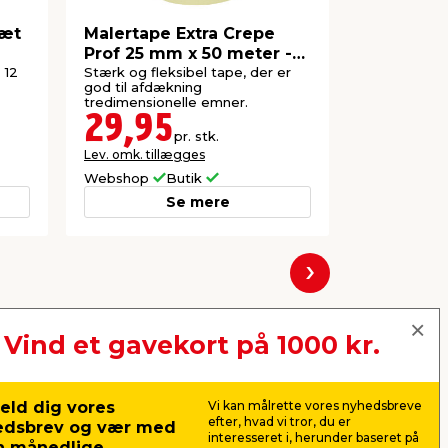
sæt
Malertape Extra Crepe
Malertap
Prof 25 mm x 50 meter -
meter - 
LUXI®
 12
Stærk og fleksibel tape, der er
Anvendes fx 
god til afdækning
lofter/vægge
tredimensionelle emner.
males.
29,95
49,5
pr. stk.
Lev. omk. tillægges
Lev. omk. til
Webshop
Butik
Webshop
Se mere
Næste
Vind et gavekort på 1000 kr.
eld dig vores
Vi kan målrette vores nyhedsbreve
efter, hvad vi tror, du er
edsbrev og vær med
interesseret i, herunder baseret på
n månedlige