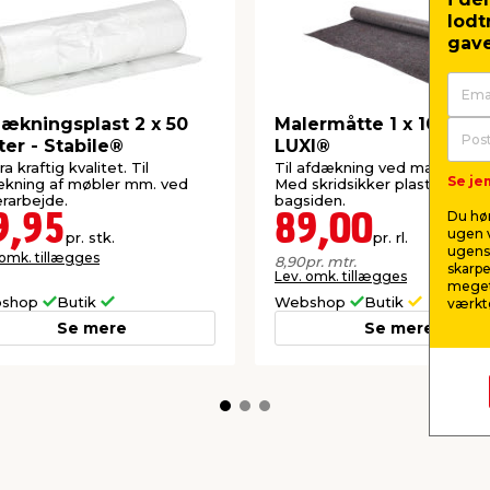
lodt
gave
ækningsplast 2 x 50
Malermåtte 1 x 10 mete
er - Stabile®
LUXI®
a kraftig kvalitet. Til
Til afdækning ved malerarbej
Se jem
kning af møbler mm. ved
Med skridsikker plastik på
rarbejde.
bagsiden.
Du hør
9,95
89,00
ugen v
pr. stk.
pr. rl.
ugens 
 omk. tillægges
8,90
pr. mtr.
skarpe
Lev. omk. tillægges
meget
shop
Butik
Webshop
Butik
værktø
Se mere
Se mere