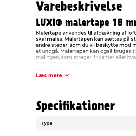
Varebeskrivelse
LUXI® malertape 18 m
Malertape anvendes til afdækning af lof
skal males. Malertapen kan sættes på stik
andre steder, som du vil beskytte mod 
at undgå. Malertapen kan også bruges til
malingen, som streger, firkanter eller hv
kan give en skarp kant.
Den er 18 mm bred, og der er 50 meter på 
Læs mere
brug.
LUXI malertape er testet til at kunne sid
stadig kan fjernes uden problemer.
Specifikationer
Type
Værdi
Type