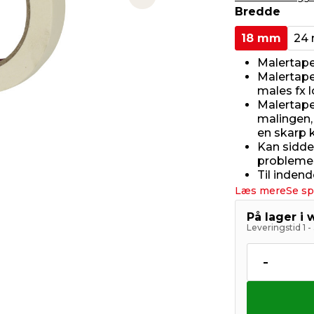
Next slide
Bredde
18 mm
24
Malertape
Malertape
males fx 
Malertape
malingen, 
en skarp 
Kan sidde
probleme
Til inden
Læs mere
Se sp
På lager i
Leveringstid 1 
-