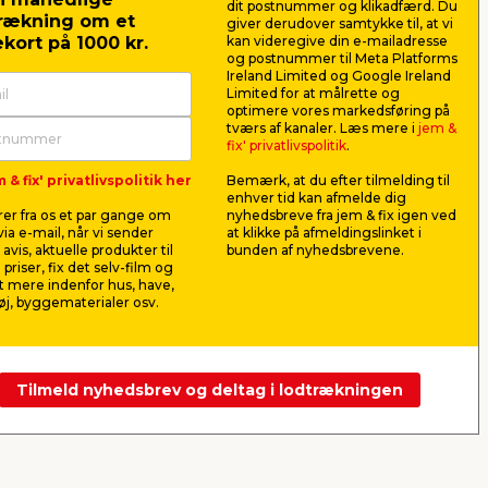
dit postnummer og klikadfærd. Du
rækning om et
giver derudover samtykke til, at vi
kort på 1000 kr.
kan videregive din e-mailadresse
og postnummer til Meta Platforms
Ireland Limited og Google Ireland
Limited for at målrette og
optimere vores markedsføring på
r -
Malertape 48 mm x 50
Malerrull
tværs af kanaler. Læs mere i
jem &
meter - LUXI®
dele - St
fix' privatlivspolitik
.
de.
Anvendes fx til afdækning af
Til maling a
 & fix' privatlivspolitik her
Bemærk, at du efter tilmelding til
lofter/vægge, inden der skal
Malebakke, s
enhver tid kan afmelde dig
males.
cm.
er fra os et par gange om
nyhedsbreve fra jem & fix igen ved
49,50
29,5
ia e-mail, når vi sender
at klikke på afmeldingslinket i
pr. stk.
avis, aktuelle produkter til
bunden af nyhedsbrevene.
Lev. omk. tillægges
Lev. omk. til
 priser, fix det selv-film og
 mere indenfor hus, have,
Webshop
Butik
Webshop
j, byggematerialer osv.
Se mere
Tilmeld nyhedsbrev og deltag i lodtrækningen
Næste