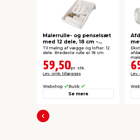
Malerrulle- og penselsæt
Afd
med 12 dele, 18 cm -
met
Stabile®
Til maling af vægge og lofter. 12
Ekstr
dele. Bredeste rulle er 18 cm.
afdæ
male
59,50
6
pr. stk.
Lev. omk. tillægges
Lev.
Webshop
Butik
Web
Se mere
Forrige