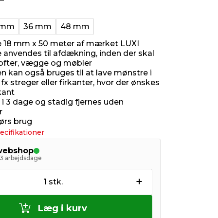
 mm
36 mm
48 mm
 18 mm x 50 meter af mærket LUXI
 anvendes til afdækning, inden der skal
lofter, vægge og møbler
n kan også bruges til at lave mønstre i
fx streger eller firkanter, hvor der ønskes
kant
 i 3 dage og stadig fjernes uden
r
dørs brug
ecifikationer
 webshop
- 3 arbejdsdage
+
1
stk.
Læg i kurv