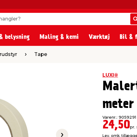
angler?
angler?
& belysning
Maling & kemi
Værktøj
Bil & 
Tape
rudstyr
Tape
LUXI®
Maler
meter
Varenr.: 9059291
24,50
pr. 
Lev. omk. tillægg