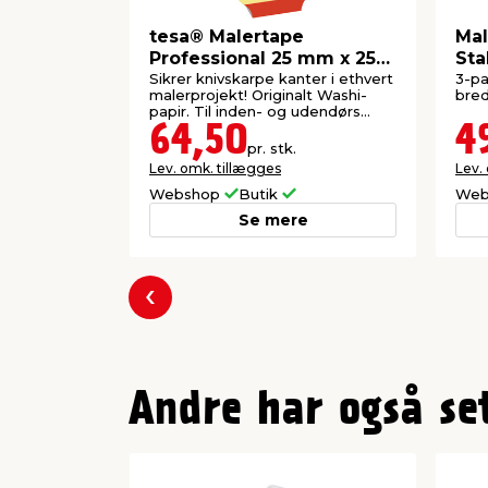
tesa® Malertape
Mal
Professional 25 mm x 25
Sta
meter
Sikrer knivskarpe kanter i ethvert
3-pa
malerprojekt! Originalt Washi-
bred
papir. Til inden- og udendørs
brug.
64,50
4
pr. stk.
Lev. omk. tillægges
Lev.
Webshop
Butik
Web
Se mere
Forrige
Andre har også se