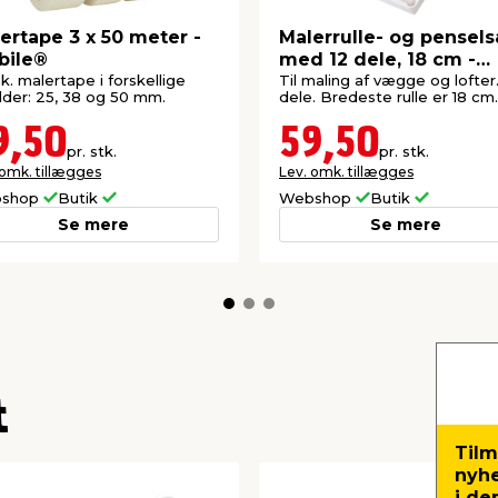
ertape 3 x 50 meter -
Malerrulle- og pensel
bile®
med 12 dele, 18 cm -
Stabile®
k. malertape i forskellige
Til maling af vægge og lofter.
der: 25, 38 og 50 mm.
dele. Bredeste rulle er 18 cm.
9,50
59,50
pr. stk.
pr. stk.
 omk. tillægges
Lev. omk. tillægges
shop
Butik
Webshop
Butik
Se mere
Se mere
t
Tilm
nyh
i de