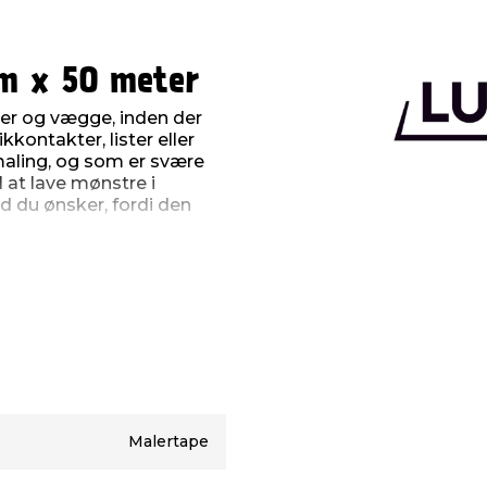
m x 50 meter
ter og vægge, inden der
kontakter, lister eller
maling, og som er svære
 at lave mønstre i
ad du ønsker, fordi den
rullen. Til indendørs
de i 3 dage, hvorefter det
Malertape