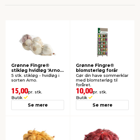
indretning
er & sikkerhed
 fittings
dsbelysning
eklædning
& udendørs spa
r & stilladser
e
behandling
ne, data & TV
& fritid
debeklædning
ing
asser & standere
rier
 sko
Grønne Fingre®
Grønne Fingre®
stikløg hvidløg 'Arno'
blomsterløg forår
antning
ri & syltning
5 stk.
5 stk. stikløg - hvidløg i
Gør din have sommerklar
sorten Arno.
med blomsterløg til
foråret.
15,00
10,00
pr. stk.
pr. stk.
dyr & ukrudt
Butik
Butik
Se mere
Se mere