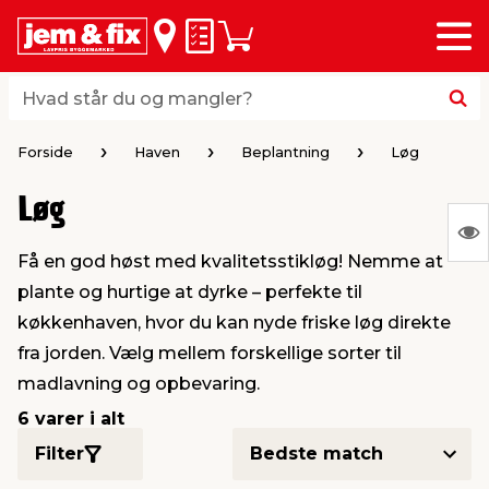
Menu
bage
bage
bage
bage
bage
bage
bage
bage
bage
Huskeseddel
Indkøbskurv
i
i
i
i
i
i
i
i
i
byggematerialer
haven
huset
vvs
el & belysning
maling & kemi
værktøj
bil & fritid
sæsonafslutning
Hvad står du og mangler?
Hvad står du og mangler?
stelse
gning
dsel & varme
værelse
kler
dørsmaling
ktøj
udstyr
nafslutning
Forside
Haven
Beplantning
Løg
Løg
 loft & vægge
oldning
t
ndørsbelysning
ndørsmaling
værktøj
udstyr
S
Få en god høst med kvalitetsstikløg! Nemme at
Ing
& vinduer
møbler
tning
haner & armatur
dørsbelysning
udstyr
aring af værktøj
ing
plante og hurtige at dyrke – perfekte til
var
køkkenhaven, hvor du kan nyde friske løg direkte
at
eplader
redskaber
er & ophæng
e
lder
ring & kemikalier
e maskiner
rtikler
fra jorden. Vælg mellem forskellige sorter til
vis
madlavning og opbevaring.
& brædder
maskiner
ing & opbevaring
 & ventilation
t Home
el- & fugemasse
redskaber
ronik
6 varer i alt
Filter
ruktion
bygninger
ner & persienner
 & kloak
okker
r & spande
& underholdning