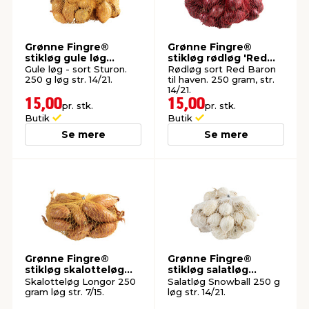
Grønne Fingre®
Grønne Fingre®
stikløg gule løg
stikløg rødløg 'Red
Sturon 250 g
Baron' 250 g
Gule løg - sort Sturon.
Rødløg sort Red Baron
250 g løg str. 14/21.
til haven. 250 gram, str.
14/21.
15,00
15,00
pr. stk.
pr. stk.
Butik
Butik
Se mere
Se mere
Grønne Fingre®
Grønne Fingre®
stikløg skalotteløg
stikløg salatløg
Longor 250 g
Snowball 250 g
Skalotteløg Longor 250
Salatløg Snowball 250 g
gram løg str. 7/15.
løg str. 14/21.