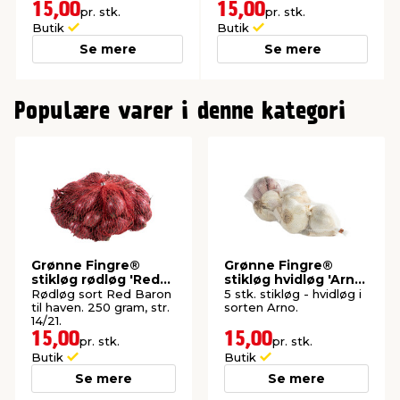
15,00
15,00
pr. stk.
pr. stk.
Butik
Butik
Se mere
Se mere
0
Populære varer i denne kategori
Grønne Fingre®
Grønne Fingre®
stikløg rødløg 'Red
stikløg hvidløg 'Arno'
Baron' 250 g
5 stk.
Rødløg sort Red Baron
5 stk. stikløg - hvidløg i
til haven. 250 gram, str.
sorten Arno.
14/21.
15,00
15,00
pr. stk.
pr. stk.
Butik
Butik
Se mere
Se mere