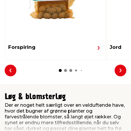
Forspiring
Jord
Forrige
Næs
Løg & blomsterløg
Der er noget helt særligt over en velduftende have,
hvor det bugner af grønne planter og
farvestrålende blomster, så langt øjet rækker. Og
synet er endnu mere tilfredsstillende, når du selv
har sået, dyrket og passet dine planter helt fra frø