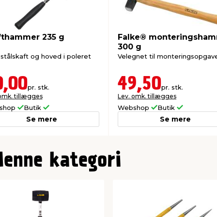
fthammer 235 g
Falke® monteringsha
300 g
stålskaft og hoved i poleret
Velegnet til monteringsopgave
0,00
49,50
pr. stk.
pr. stk.
omk. tillægges
Lev. omk. tillægges
shop
Butik
Webshop
Butik
Se mere
Se mere
denne kategori