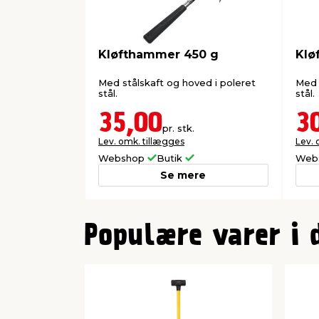
Kløfthammer 450 g
Klø
Med stålskaft og hoved i poleret
Med 
stål.
stål.
35,00
3
pr. stk.
Lev. omk. tillægges
Lev. 
Webshop
Butik
Web
Se mere
0
Populære varer i 