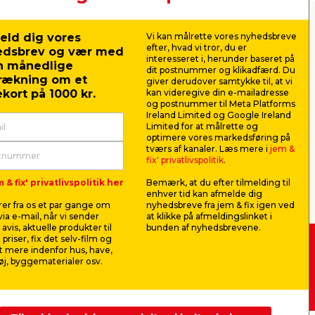
hvert gør-det-
eld dig vores
Vi kan målrette vores nyhedsbreve
efter, hvad vi tror, du er
edsbrev og vær med
interesseret i, herunder baseret på
n månedlige
dit postnummer og klikadfærd. Du
rækning om et
giver derudover samtykke til, at vi
kort på 1000 kr.
kan videregive din e-mailadresse
og postnummer til Meta Platforms
god hammer et af de mest grundlæggende
Ireland Limited og Google Ireland
dækker alt fra det lette
Limited for at målrette og
 – og det betaler sig at vælge den
optimere vores markedsføring på
tværs af kanaler. Læs mere i
jem &
fix' privatlivspolitik
.
hoved med kløft til at trække søm ud og
 & fix' privatlivspolitik her
Bemærk, at du efter tilmelding til
andet fint træarbejde kan en
enhver tid kan afmelde dig
er fra os et par gange om
nyhedsbreve fra jem & fix igen ved
ia e-mail, når vi sender
at klikke på afmeldingslinket i
avis, aktuelle produkter til
bunden af nyhedsbrevene.
det oplagte valg. Den har et blødt
 priser, fix det selv-film og
 mere indenfor hus, have,
 -
Køb i webshop
j, byggematerialer osv.
 bag slaget. Her kommer både mukkert og
byt i butik
de og præcise, kraftige slag tæt på
i jorden eller til store