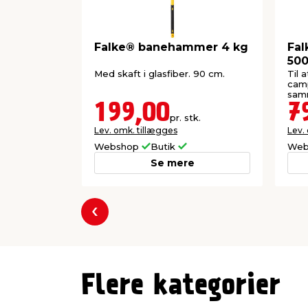
Falke® banehammer 4 kg
Fa
500
Med skaft i glasfiber. 90 cm.
Til 
camp
sam
199,00
7
pr. stk.
Lev. omk. tillægges
Lev.
Webshop
Butik
Web
Se mere
Forrige
Flere kategorier