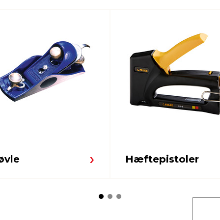
øvle
Hæftepistoler