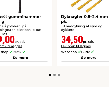
lke® gummihammer
Dyknagler 0,8–2,4 mm 
 g
pk.
at slå pløkker i på
Til neddykning af søm og
ingturen eller banke træ
dykkere.
men.
9,00
34,50
pr. stk.
pr. stk.
 omk. tillægges
Lev. omk. tillægges
shop
Butik
Webshop
Butik
Se mere
Se mere