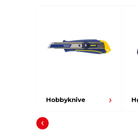
Hobbyknive
H
Forrige