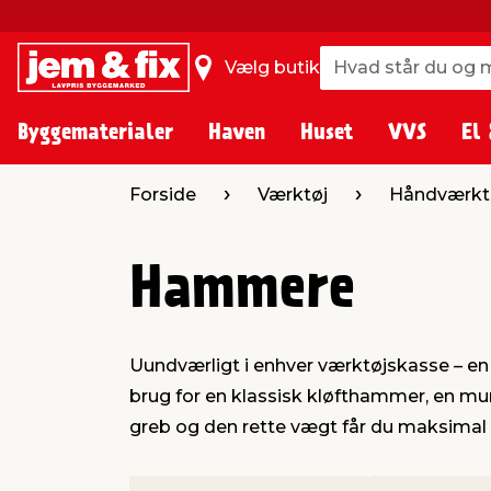
Hvad står du og m
Hvad står du og m
Vælg butik
Byggematerialer
Haven
Huset
VVS
El 
Forside
Værktøj
Håndværkt
Hammere
Uundværligt i enhver værktøjskasse – en
brug for en klassisk kløfthammer, en mu
greb og den rette vægt får du maksimal kr