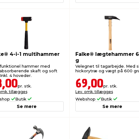
ke® 4-i-1 multihammer
Falke® lægtehammer 
g
ifunktionel hammer med
Velegnet til tagarbejde. Med sk
absorberende skaft og soft
hickorytræ og vægt på 600 gr
 Inkl. 4 hoveder.
8,00
69,00
pr. stk.
pr. stk.
omk. tillægges
Lev. omk. tillægges
shop
Butik
Webshop
Butik
Se mere
Se mere