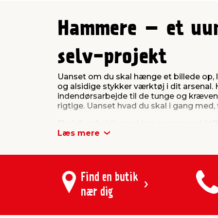
Hammere – et uun
selv-projekt
Uanset om du skal hænge et billede op, 
og alsidige stykker værktøj i dit arsenal.
indendørsarbejde til de tunge og kræven
rigtige. Uanset hvad du skal i gang med,
Skal du arbejde med træ og søm, er klø
er perfekt til almindeligt tømrerarbejde.
Læs mere
monteringshammer eller lægtehammer vær
Til opgaver hvor du ikke må lave mærker 
hoved, som ikke beskadiger materialerne,
Find en butik
Når det handler om tungt nedbrydnings-
nær dig
banehammer i spil. En mukkert er en kom
kroppen. En banehammer derimod har et la
nedbrydningsopgaver, hvor du har brug fo