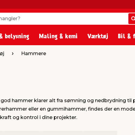
angler?
angler?
& belysning
Maling & kemi
Værktøj
Bil & 
øj
Hammere
 god hammer klarer alt fra sømning og nedbrydning til
rerhammer eller en gummihammer, findes der en model, 
aft og kontrol i dine projekter.