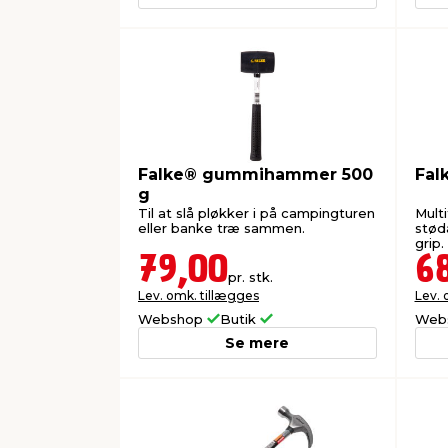
Falke® gummihammer 500
Fal
g
Til at slå pløkker i på campingturen
Mult
eller banke træ sammen.
stød
grip.
79,00
6
pr. stk.
Lev. omk. tillægges
Lev. 
Webshop
Butik
Web
Se mere