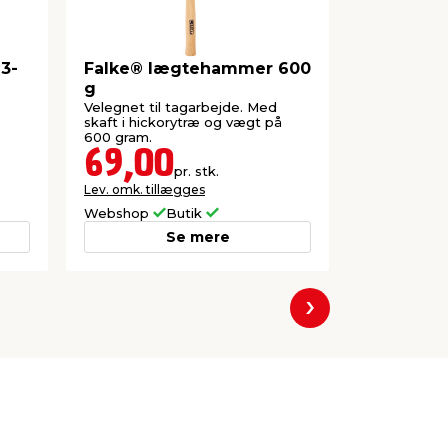
3-
Falke® lægtehammer 600
Kløftham
g
Velegnet til tagarbejde. Med
Med stålskaf
skaft i hickorytræ og vægt på
stål.
600 gram.
69,00
30,0
pr. stk.
Lev. omk. tillægges
Lev. omk. til
Webshop
Butik
Webshop
Se mere
Næste