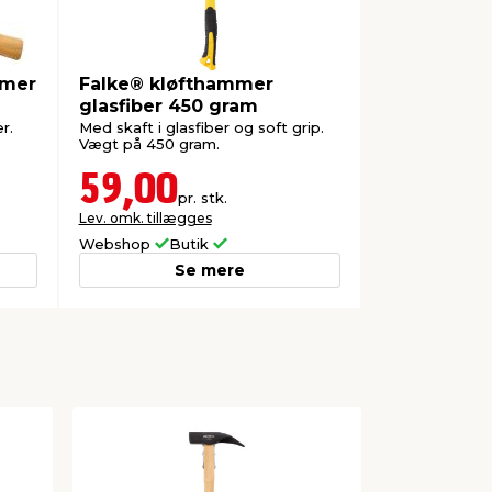
mmer
Falke® kløfthammer
glasfiber 450 gram
r.
Med skaft i glasfiber og soft grip.
Vægt på 450 gram.
59,00
pr. stk.
Lev. omk. tillægges
Webshop
Butik
Se mere