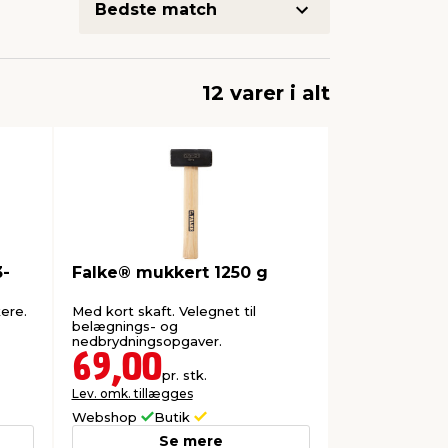
12 varer i alt
3-
Falke® mukkert 1250 g
ere.
Med kort skaft. Velegnet til
belægnings- og
nedbrydningsopgaver.
69,00
pr. stk.
Lev. omk. tillægges
Webshop
Butik
Se mere