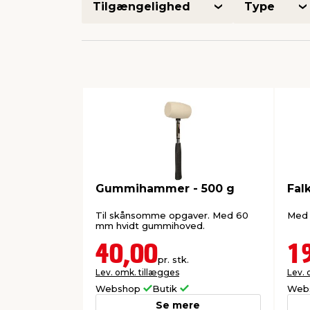
Tilgængelighed
Type
Gummihammer - 500 g
Fal
Til skånsomme opgaver. Med 60
Med s
mm hvidt gummihoved.
40,00
1
pr. stk.
Lev. omk. tillægges
Lev. 
Webshop
Butik
Web
Se mere