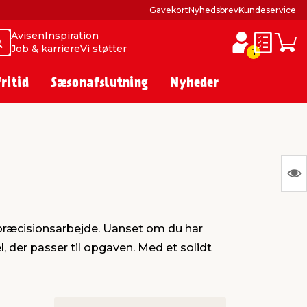
Gavekort
Nyhedsbrev
Kundeservice
Avisen
Inspiration
Søg
Søg
Job & karriere
Vi støtter
Huskesed
Indkø
1
fritid
Sæsonafslutning
Nyheder
S
Ing
var
 præcisionsarbejde. Uanset om du har
at
der passer til opgaven. Med et solidt
vis