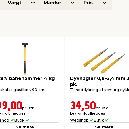
Vægt
Mærke
Pris
ke® banehammer 4 kg
Dyknagler 0,8–2,4 mm 
pk.
kaft i glasfiber. 90 cm.
Til neddykning af søm og dykk
99,00
34,50
pr. stk.
pr. stk.
omk. tillægges
Lev. omk. tillægges
shop
Butik
Webshop
Butik
Se mere
Se mere