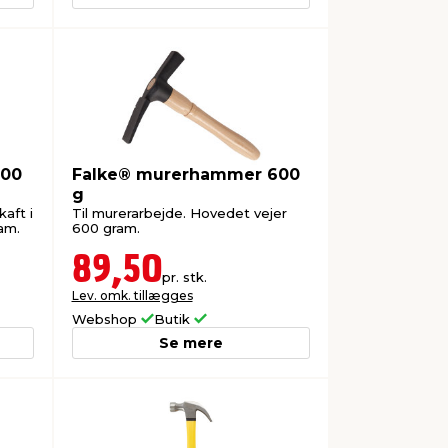
600
Falke® murerhammer 600
g
aft i
Til murerarbejde. Hovedet vejer
am.
600 gram.
89,50
pr. stk.
Lev. omk. tillægges
Webshop
Butik
Se mere