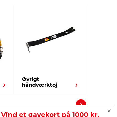
Øvrigt
Skruetv
håndværktøj
Næste
Vind et gavekort på 1000 kr.